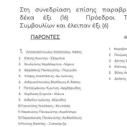
Στη συνεδρίαση επίσης παραβρ
δέκα έξι (16) Πρόεδροι Το
Συμβουλίων και έλειπαν έξι (6)
ΠΑΡΟΝΤΕΣ
Α
1.
Καραβοκ
1.
Αποστολόπουλος Απόστολος- Άσσος
2.
Γκούμας
2.
Ελένης Κων/νος – Εξαμίλια
3.
Δόντης 
3.
Κουλούκης Χαράλαμπος- Λέχαιο
4.
Κλέττας
4.
Καψάσκης Παναγιώτης – Περιγιάλι
5.
Φίλης Α
5.
Στέφης Αναστάσιος –Αγ. Ιωάννης
6.
Δράκος 
6.
Ανδριανόπουλος Βασίλειος-K. Άσσος
7.
Παπαϊωάννου Κων/νος –Αρχ.Κόρινθος
8.
Κορδώση Ευγενία – Κλένια
9.
Ανδρέου Ιωάννης –Κόρινθος
10.Γιαννούλης Νικόλαος – Κουταλάς
11.
Καρσιώτης Παναγιώτης –Αγγελ/στρο
12.Παρασκευάς Παναγιώτης –Αγ.Βασίλειος
13.Ρούκης Βασίλης – Ξυλοκέριζα