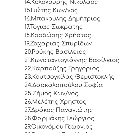
14.Κολοκούρης Νικόλαος
15.Γιώτης Κων/νος
16.Μπάκουλης Δημήτριος
17.Τόγιας Σωκράτης
18.Κορδώσης Χρήστος
19.Ζαχαριάς Σπυρίδων
20.Ρούκης Βασίλειος
21.Κωνσταντογιάννης Βασίλειος
22.Καρπούζης Γρηγόριος
23.Κουτσογκίλας Θεμιστοκλής
24.Δασκαλοπούλου Σοφία
25.Ζήμος Κων/νος
26.Μελέτης Χρήστος
27.Δράκος Παναγιώτης
28.Φαρμάκης Γεώργιος
29.Οικονόμου Γεώργιος