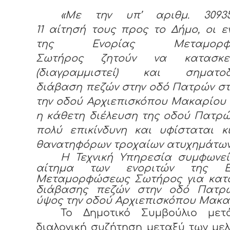
«Με την υπ’ αριθμ. 30935/
11 αίτησή τους προς το Δήμο, οι ε
της Ενορίας Μεταμορφώ
Σωτήρος ζητούν να κατασκευ
(διαγραμμιστεί) και σηματοδ
διάβαση πεζών στην οδό Πατρών σ
την οδού Αρχιεπισκόπου Μακαρίου
η κάθετη διέλευση της οδού Πατρώ
πολύ επικίνδυνη και υφίσταται κ
θανατηφόρων τροχαίων ατυχημάτων
Η Τεχνική Υπηρεσία συμφωνεί
αίτημα των ενοριτών της Εν
Μεταμορφώσεως Σωτήρος για κατ
διάβασης πεζών στην οδό Πατρ
ύψος την οδού Αρχιεπισκόπου Μακα
Το Δημοτικό Συμβούλιο με
διαλογική συζήτηση μεταξύ των με