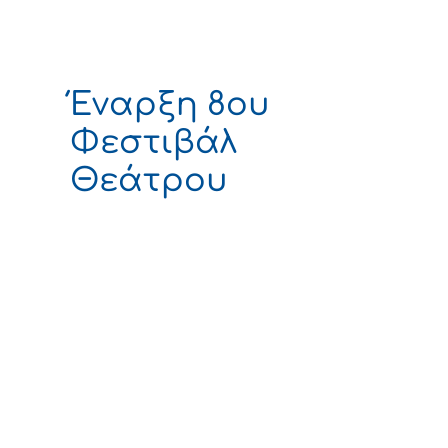
Έναρξη 8ου
Φεστιβάλ
Θεάτρου