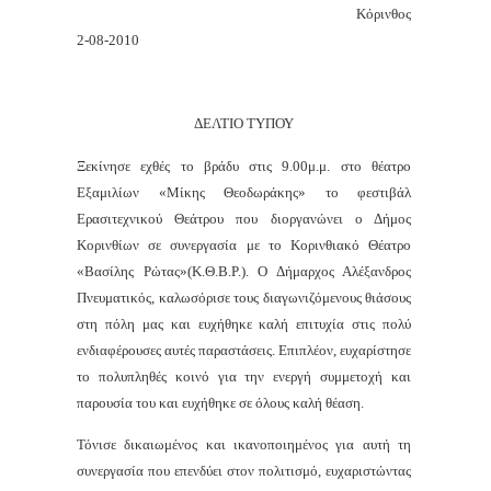
Κόρινθος
2-08-2010
ΔΕΛΤΙΟ ΤΥΠΟΥ
Ξεκίνησε εχθές το βράδυ στις 9.00μ.μ. στο θέατρο
Εξαμιλίων «Μίκης Θεοδωράκης» το φεστιβάλ
Ερασιτεχνικού Θεάτρου που διοργανώνει ο Δήμος
Κορινθίων σε συνεργασία με το Κορινθιακό Θέατρο
«Βασίλης Ρώτας»(Κ.Θ.Β.Ρ.). Ο Δήμαρχος Αλέξανδρος
Πνευματικός, καλωσόρισε τους διαγωνιζόμενους θιάσους
στη πόλη μας και ευχήθηκε καλή επιτυχία στις πολύ
ενδιαφέρουσες αυτές παραστάσεις. Επιπλέον, ευχαρίστησε
το πολυπληθές κοινό για την ενεργή συμμετοχή και
παρουσία του και ευχήθηκε σε όλους καλή θέαση.
Τόνισε δικαιωμένος και ικανοποιημένος για αυτή τη
συνεργασία που επενδύει στον πολιτισμό, ευχαριστώντας