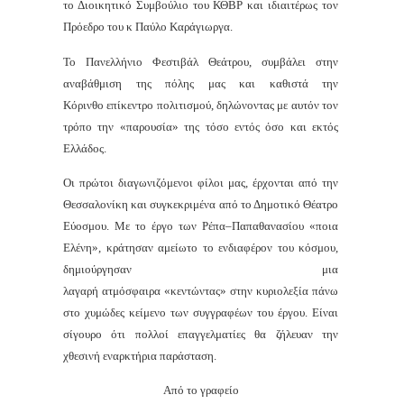
το Διοικητικό Συμβούλιο του ΚΘΒΡ και ιδιαιτέρως τον
Πρόεδρο του κ Παύλο Καράγιωργα.
Το Πανελλήνιο Φεστιβάλ Θεάτρου, συμβάλει στην
αναβάθμιση της πόλης μας και καθιστά την
Κόρινθο επίκεντρο πολιτισμού, δηλώνοντας με αυτόν τον
τρόπο την «παρουσία» της τόσο εντός όσο και εκτός
Ελλάδος.
Οι πρώτοι διαγωνιζόμενοι φίλοι μας, έρχονται από την
Θεσσαλονίκη και συγκεκριμένα από το Δημοτικό Θέατρο
Εύοσμου. Με το έργο των Ρέπα–Παπαθανασίου «ποια
Ελένη», κράτησαν αμείωτο το ενδιαφέρον του κόσμου,
δημιούργησαν μια
λαγαρή ατμόσφαιρα «κεντώντας» στην κυριολεξία πάνω
στο χυμώδες κείμενο των συγγραφέων του έργου. Είναι
σίγουρο ότι πολλοί επαγγελματίες θα ζήλευαν την
χθεσινή εναρκτήρια παράσταση.
Από το γραφείο