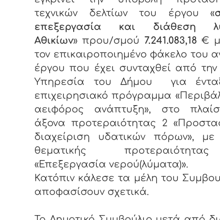
τεχνικών δελτίων του έργου «
επεξεργασία και διάθεση λ
Αθικίων
» πρου/σμού
7.241.083,18
€ 
τον επικαιροποιημένο φάκελο του 
έργου που έχει συνταχθεί από την 
Υπηρεσία του Δήμου για έντα
επιχειρησιακό πρόγραμμα «Περιβάλ
αειφόρος ανάπτυξη», στο πλαίσ
άξονα προτεραιότητας 2 «Προστα
διαχείριση υδατικών πόρων», με
θεματικής προτεραιότητ
«Επεξεργασία νερού(λύματα)».
Κατόπιν κάλεσε τα μέλη του Συμβου
αποφασίσουν σχετικά.
Το Δημοτικό Συμβούλιο μετά από δι