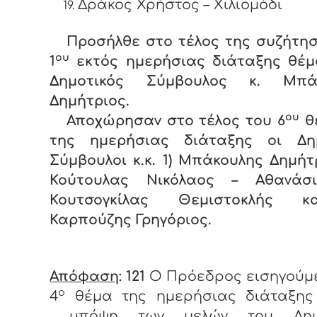
Δράκος Χρήστος – Χιλιομόδ
Προσήλθε στο τέλος της συζήτη
ου
1
εκτός ημερήσιας διάταξης θέμ
Δημοτικός Σύμβουλος κ. Μπά
Δημήτριος.
ου
Αποχώρησαν στο τέλος του 6
θ
της ημερήσιας διάταξης οι Δημ
Σύμβουλοι κ.κ. 1) Μπάκουλης Δημήτρ
Κούτουλας Νικόλαος – Αθανάσι
Κουτσογκίλας Θεμιστοκλής κ
Καρπούζης Γρηγόριος.
Απόφαση
: 121
Ο Πρόεδρος εισηγούμ
ο
4
θέμα της ημερήσιας διάταξης
υπόψη των μελών του Δημο