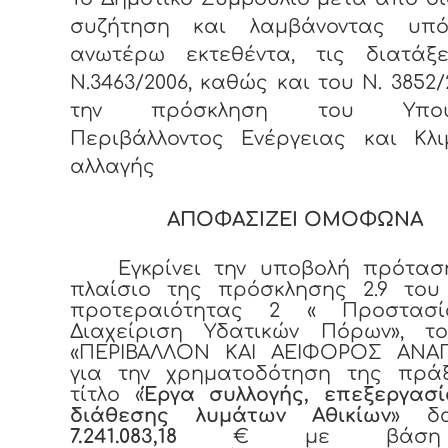
συζήτηση και λαμβάνοντας υπ
ανωτέρω εκτεθέντα, τις διατάξ
Ν.3463/2006, καθώς και του Ν. 3852/
την πρόσκληση του Υπουρ
Περιβάλλοντος Ενέργειας και Κλι
αλλαγής
ΑΠΟΦΑΣΙΖΕΙ ΟΜΟΦΩΝΑ
Εγκρίνει την υποβολή πρότασ
πλαίσιο της πρόσκλησης 2.9 του
προτεραιότητας 2 « Προστασ
Διαχείριση Υδατικών Πόρων», το
«ΠΕΡΙΒΑΛΛΟΝ ΚΑΙ ΑΕΙΦΟΡΟΣ ΑΝΑ
για την χρηματοδότηση της πρά
τίτλο «
Έργα συλλογής, επεξεργασί
διάθεσης λυμάτων
Αθικίων
» δ
7.241.083,18
€ με βάση