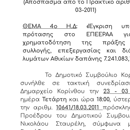
(Απόσπασμα από το Πρακτικό αριθ.
03-2011)
ΘΕΜΑ 4
o Η.Δ
: «Έγκριση υπ
πρότασης στο ΕΠΕΕΡΑΑ γ
χρηματοδότηση της πράξης
συλλογής, επεξεργασίας και δι
λυμάτων Αθικίων δαπάνης 7.241.083,
Το Δημοτικό Συμβούλιο Κο
συνήλθε σε τακτική συνεδρία
Δημαρχείο Κορίνθου την
23 - 03
ημέρα
Τετάρτη
και ώρα
18:00,
ύστε
την αριθμ.
10641/18.03.2011
πρόσκλη
Προέδρου του Δημοτικού Συμβουλ
Νικολάου Σταυρέλη, σύμφωνα 