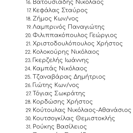
Βατουσιάδης Νικόλαος
Κεφάλας Σταύρος
Ζήμος Κων/νος
Λαμπρινός Παναγιώτης
Φιλιππακόπουλος Γεώργιος
Χριστοδουλόπουλος Χρήστος
Κολοκούρης Νικόλαος
Γκερζελής Ιωάννης
Καμπάς Νικόλαος
Τζαναβάρας Δημήτριος
Γιώτης Κων/νος
Τόγιας Σωκράτης
Κορδώσης Χρήστος
Κούτουλας Νικόλαος-Αθανάσιος
Κουτσογκίλας Θεμιστοκλής
Ρούκης Βασίλειος