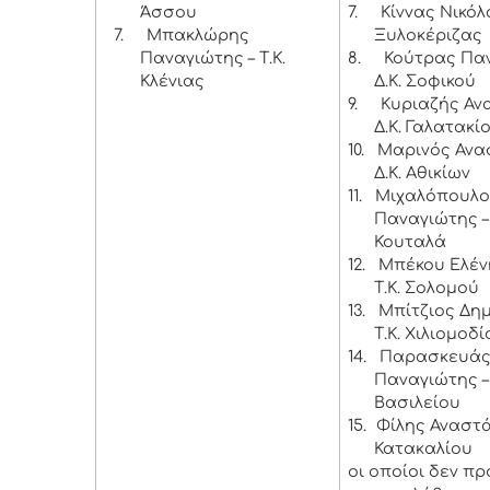
Άσσου
7.
Κίννας Νικόλα
7.
Μπακλώρης
Ξυλοκέριζας
Παναγιώτης – Τ.Κ.
8.
Κούτρας Παν
Κλένιας
Δ.Κ. Σοφικού
9.
Κυριαζής Αν
Δ.Κ. Γαλατακί
10.
Μαρινός Ανα
Δ.Κ. Αθικίων
11.
Μιχαλόπουλο
Παναγιώτης – 
Κουταλά
12.
Μπέκου Ελέν
Τ.Κ. Σολομού
13.
Μπίτζιος Δημ
Τ.Κ. Χιλιομοδί
14.
Παρασκευά
Παναγιώτης – 
Βασιλείου
15.
Φίλης Αναστάσ
Κατακαλίου
οι οποίοι δεν π