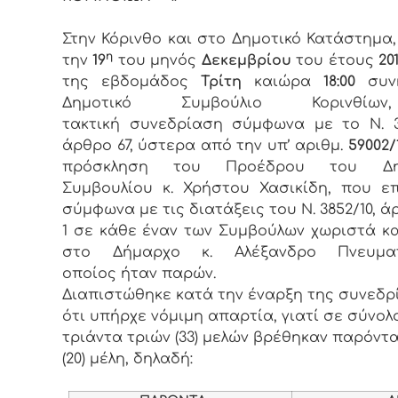
Στην Κόρινθο και στο Δημοτικό Κατάστημα
η
την
19
του μηνός
Δεκεμβρίου
του έτους
201
της εβδομάδος
Τρίτη
καιώρα
18:00
συνή
Δημοτικό Συμβούλιο Κορινθί
τακτική συνεδρίαση σύμφωνα με το Ν. 3
άρθρο 67, ύστερα από την υπ’ αριθμ.
59002/1
πρόσκληση του Προέδρου του Δημ
Συμβουλίου κ. Χρήστου Χασικίδη, που ε
σύμφωνα με τις διατάξεις του Ν. 3852/10, ά
1 σε κάθε έναν των Συμβούλων χωριστά κ
στο Δήμαρχο κ. Αλέξανδρο Πνευμα
οποίος ήταν παρών.
Διαπιστώθηκε κατά την έναρξη της συνεδρ
ότι υπήρχε νόμιμη απαρτία, γιατί σε σύνολ
τριάντα τριών (33) μελών βρέθηκαν παρόντα
(20) μέλη, δηλαδή: