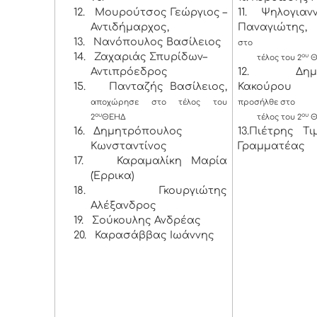
12.
Μουρούτσος Γεώργιος –
11. Ψηλογιαν
Αντιδήμαρχος,
Παναγιώτη
13.
Νανόπουλος Βασίλειος
στο
14.
Ζαχαριάς Σπυρίδων–
ου
τέλος του 2
Θ
Αντιπρόεδρος
12. Δημητ
15.
Πανταζής Βασίλειος,
Κακούρου 
αποχώρησε στο τέλος του
προσήλθε στο
ου
ου
2
ΘΕΗΔ
τέλος του 2
Θ
16.
Δημητρόπουλος
13.Πιέτρης Τ
Κωνσταντίνος
Γραμματέας
17.
Καραμαλίκη Μαρία
(Έρρικα)
18.
Γκουργιώτης
Αλέξανδρος
19.
Σούκουλης Ανδρέας
20.
Καρασάββας Ιωάννης