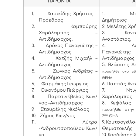
ΠΑΡΟΝΤΑ
ΑΠΟΝ
1.
Χασικίδης Χρήστος –
1
.
Μπάκο
Πρόεδρος
Δημήτριος
2.
Καμπούρης
2. Μελέτης Χρ
Χαράλαμπος –
3. Κοντογ
Αντιδήμαρχος,
Αναστάσιος,
3.
Δράκος Παναγιώτης –
4. Λαμπ
Αντιδήμαρχος
Παναγιώ
4.
Χατζής Μιχαήλ –
Αντιδήμαρχος
Αντιδήμαρχος
5
.
Βλάσσης Δη
5.
Ζώγκος Ανδρέας –
προσήλθε στο τέ
Αντιδήμαρχος
ΘΕΗΔ
6.
Φαρμάκης Γεώργιος
6. Παππάς Αντ
7.
Οικονόμου Γεώργιος
7. Ντιγκι
8.
Παρτσινέβελος Κων/
Χαράλαμπος
νος –Αντιδήμαρχος
8. Κεφάλας 
9.
Σταυρέλης Νικόλαος
προσήλθε στην
10.
Ζήμος Κων/νος
ου
2
ΘΗΔ
11.
Λύτρα
9. Κουτσογκίλα
-Ανδρουτσοπούλου Κων/
Θεμιστοκλής
να
10. Κορδώσης 