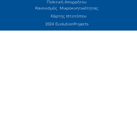
Πολιτική Απορρήτου
Κανονισμός Μικροκινητικότητας
Χάρτης Ιστοτόπου
2024 EvolutionProjects