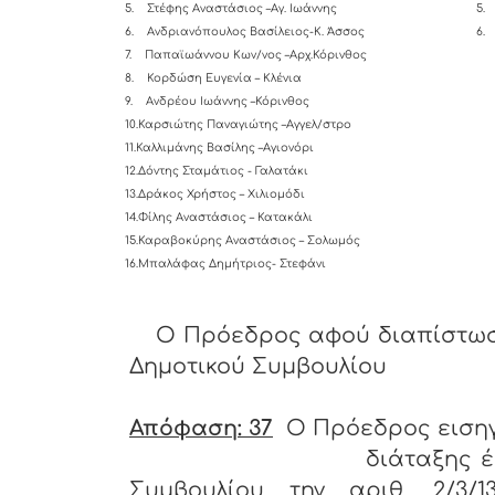
5.
Στέφης Αναστάσιος –Αγ. Ιωάννης
5.
6.
Ανδριανόπουλος Βασίλειος-K. Άσσος
6.
7.
Παπαϊωάννου Κων/νος –Αρχ.Κόρινθος
8.
Κορδώση Ευγενία – Κλένια
9.
Ανδρέου Ιωάννης –Κόρινθος
10.Καρσιώτης Παναγιώτης –Αγγελ/στρο
11.Καλλιμάνης Βασίλης –Αγιονόρι
12.Δόντης Σταμάτιος - Γαλατάκι
13.Δράκος Χρήστος – Χιλιομόδι
14.Φίλης Αναστάσιος – Κατακάλι
15.Καραβοκύρης Αναστάσιος – Σολωμός
16.Μπαλάφας Δημήτριος- Στεφάνι
Ο Πρόεδρος αφού διαπίστωσ
Δημοτικού Συμβουλίου
Απόφαση: 37
Ο Πρόεδρος εισηγ
διάταξης έθεσε υπόψ
Συμβουλίου την αριθ. 2/3/1