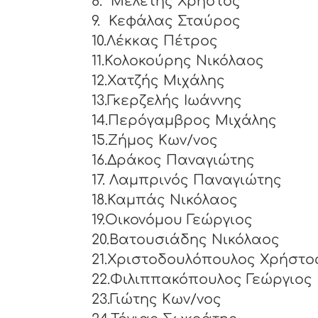
8.
Μελέτης Χρήστος
9.
Κεφάλας Σταύρος
10.Λέκκας Πέτρος
11.Κολοκούρης Νικόλαος
12.Χατζής Μιχάλης
13.Γκερζελής Ιωάννης
14.Περόγαμβρος Μιχάλης
15.Ζήμος Κων/νος
16.Δράκος Παναγιώτης
17. Λαμπρινός Παναγιώτης
18.Καμπάς Νικόλαος
19.Οικονόμου Γεώργιος
20.Βατουσιάδης Νικόλαος
21.Χριστοδουλόπουλος Χρήστο
22.Φιλιππακόπουλος Γεώργιος
23.Γιώτης Κων/νος