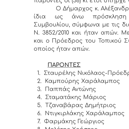
παρόντες οι (38) κι έτσι υπήρχε
Ο Δήμαρχος κ. Αλέξανδρος Π
ίδια ως άνω πρόσκληση
Συμβουλίου, σύμφωνα με τις δι
Ν. 3852/2010 και ήταν απών. Μ
και ο Πρόεδρος του Τοπικού Σ
οποίος ήταν απών.
ΠΑΡΟΝΤΕΣ
1.
Σταυρέλης Νικόλαος-Πρόεδ
2.
Καμπούρης Χαράλαμπος
3.
Παππάς Αντώνης
4.
Σταματάκης Μάριος
5.
Τζαναβάρας Δημήτριος
6.
Ντιγκιρλάκης Χαράλαμπ
7.
Φαρμάκης Γεώργιος