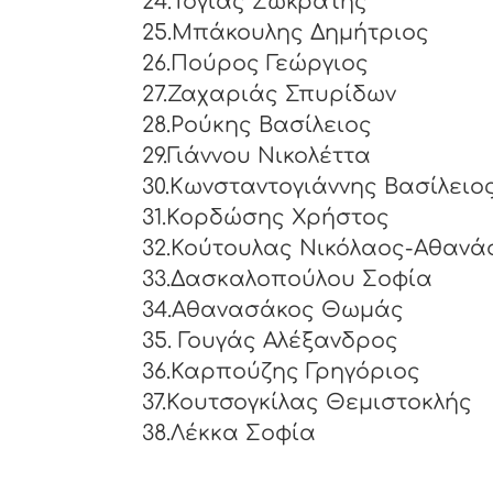
24.Τόγιας Σωκράτης
25.Μπάκουλης Δημήτριος
26.Πούρος Γεώργιος
27.Ζαχαριάς Σπυρίδων
28.Ρούκης Βασίλειος
29.Γιάννου Νικολέττα
30.Κωνσταντογιάννης Βασίλειο
31.Κορδώσης Χρήστος
32.Κούτουλας Νικόλαος-Αθανά
33.Δασκαλοπούλου Σοφία
34.Αθανασάκος Θωμάς
35. Γουγάς Αλέξανδρος
36.Καρπούζης Γρηγόριος
37.Κουτσογκίλας Θεμιστοκλής
38.Λέκκα Σοφία