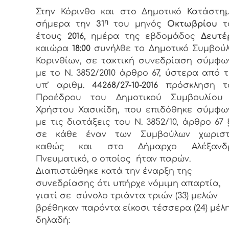
Στην Κόρινθο και στο Δημοτικό Κατάστημ
η
σήμερα την
31
του μηνός
Οκτωβρίου
τ
έτους
2016,
ημέρα της εβδομάδος
Δευτέ
καιώρα
18:00
συνήλθε το Δημοτικό Συμβούλ
Κορινθίων, σε τακτική συνεδρίαση σύμφω
με το Ν. 3852/2010 άρθρο 67, ύστερα από 
υπ’ αριθμ.
44268/27-10-2016
πρόσκληση τ
Προέδρου του Δημοτικού Συμβουλίου 
Χρήστου Χασικίδη, που επιδόθηκε σύμφω
με τις διατάξεις του Ν. 3852/10, άρθρο 67 
σε κάθε έναν των Συμβούλων χωρισ
καθώς και στο Δήμαρχο Αλέξανδ
Πνευματικό, ο οποίος ήταν παρών.
Διαπιστώθηκε κατά την έναρξη της
συνεδρίασης ότι υπήρχε νόμιμη απαρτία,
γιατί σε σύνολο τριάντα τριών (33) μελών
βρέθηκαν παρόντα είκοσι τέσσερα (24) μέλη
δηλαδή: