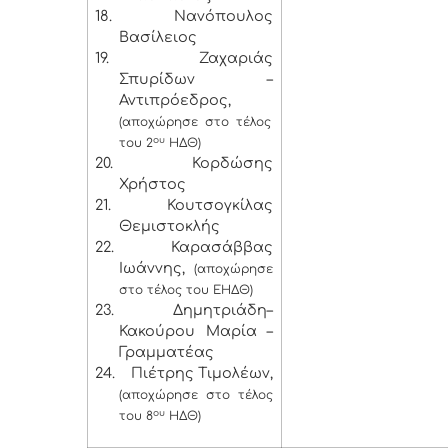
18.
Νανόπουλος
Βασίλειος
19.
Ζαχαριάς
Σπυρίδων –
Αντιπρόεδρος,
(αποχώρησε στο τέλος
ου
του 2
ΗΔΘ)
20.
Κορδώσης
Χρήστος
21.
Κουτσογκίλας
Θεμιστοκλής
22.
Καρασάββας
Ιωάννης,
(αποχώρησε
στο τέλος του ΕΗΔΘ)
23.
Δημητριάδη–
Κακούρου Μαρία –
Γραμματέας
24.
Πιέτρης Τιμολέων,
(αποχώρησε στο τέλος
ου
του 8
ΗΔΘ)