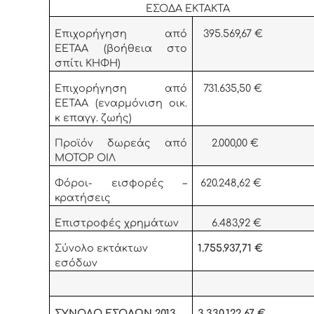
ΕΣΟΔΑ ΕΚΤΑΚΤΑ
Επιχορήγηση από
395.569,67 €
ΕΕΤΑΑ (βοήθεια στο
σπίτι ΚΗΦΗ)
Επιχορήγηση από
731.635,50 €
ΕΕΤΑΑ (εναρμόνιση οικ.
κ επαγγ. ζωής)
Προϊόν δωρεάς από
2.000,00 €
ΜΟΤΟΡ ΟΙΛ
Φόροι- εισφορές –
620.248,62 €
κρατήσεις
Επιστροφές χρημάτων
6.483,92 €
Σύνολο εκτάκτων
1.755.937,71 €
εσόδων
ΣΥΝΟΛΟ ΕΣΟΔΩΝ 2013
3.330.122,67 €