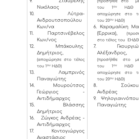
9.
Σταυρέλης
(προσήλθε στο μ
Νικόλαος
ου
του 1
ΗΔΘ κ
10.
Λύτρα-
αποχώρησε στο τ
Ανδρουτσοπούλου
ου
του 20
ΗΔΘ)
Κων/να
6. Καραμαλίκη Μα
11.
Παρτσινέβελος
(Έρρικα),
(προσ
Κων/νος
στο τέλος του ΕΗΔΘ
12.
Μπάκουλης
7. Γκουργιώ
Δημήτριος,
Αλέξανδρος,
(αποχώρησε στο τέλος
(προσήλθε στο μ
ου
ου
του 1
ΗΔΘ)
του 1
ΗΔΘ κ
13.
Λαμπρινός
αποχώρησε στο τ
Παναγιώτης
ου
του 20
ΗΔΘ)
14.
Μουρούτσος
8. Σούκουλ
Γεώργιος -
Ανδρέας
Αντιδήμαρχος
9. Ψηλογιαννόπου
15.
Βλάσσης
Παναγιώτης
Δημήτριος
16.
Ζώγκος Ανδρέας -
Αντιδήμαρχος
17.
Κοντογιώργος
Αναστάσιος