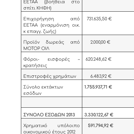
ΕΕΤΑΑ (βοήθεια στο
σπίτι ΚΗΦΗ)
Επιχορήγηση από
731.635,50 €
ΕΕΤΑΑ (εναρμόνιση οικ.
κ επαγγ. ζωής)
Προϊόν δωρεάς από
2.000,00 €
ΜΟΤΟΡ ΟΙΛ
Φόροι- εισφορές –
620.248,62 €
κρατήσεις
Επιστροφές χρημάτων
6.483,92 €
Σύνολο εκτάκτων
1.755.937,71 €
εσόδων
ΣΥΝΟΛΟ ΕΣΟΔΩΝ 2013
3.330.122,67 €
Χρηματικό υπόλοιπο
591.794,92
€
οικονομικού έτους 2012