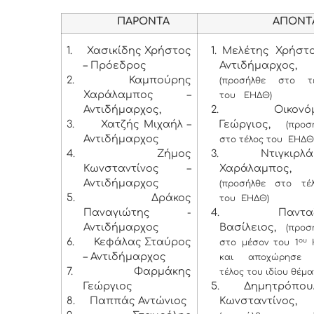
ΠΑΡΟΝΤΑ
ΑΠΟΝΤ
1.
Χασικίδης Χρήστος
1. Μελέτης Χρήστ
– Πρόεδρος
Αντιδήμαρχος,
2.
Καμπούρης
(προσήλθε στο τ
Χαράλαμπος –
του ΕΗΔΘ)
Αντιδήμαρχος,
2. Οικονόμ
3.
Χατζής Μιχαήλ –
Γεώργιος,
(προσ
Αντιδήμαρχος
στο τέλος του ΕΗΔΘ
4.
Ζήμος
3. Ντιγκιρλά
Κωνσταντίνος –
Χαράλαμπος,
Αντιδήμαρχος
(προσήλθε στο τέ
5.
Δράκος
του ΕΗΔΘ)
Παναγιώτης -
4. Πανταζ
Αντιδήμαρχος
Βασίλειος,
(προσ
6.
Κεφάλας Σταύρος
ου
στο μέσον του 1
– Αντιδήμαρχος
και αποχώρησε 
7.
Φαρμάκης
τέλος του ιδίου θέμα
Γεώργιος
5. Δημητρόπου
8.
Παππάς Αντώνιος
Κωνσταντίνος,