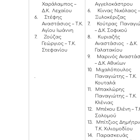
Χαράλαμπος –
Αγγελοκάστρου
Δ.Κ. Λεχαίου
6.
Κίννας Νικόλαος –
6.
Στέφης
Ξυλοκέριζας
Αναστάσιος – Τ.Κ.
7.
Κούτρας Παναγι
Αγίου Ιωάννη
– Δ.Κ. Σοφικού
7.
Ζούζας
8.
Κυριαζής
Γεώργιος – Τ.Κ.
Αναστάσιος - Δ.Κ.
Στεφανίου
Γαλατακίου
9.
Μαρινός Αναστάσ
– Δ.Κ. Αθικίων
10.
Μιχαλόπουλος
.
Παναγιώτης – Τ.Κ.
Κουταλά
11.
Μπακλώρης
Παναγιώτης – Τ.Κ.
Κλένιας
12.
Μπέκου Ελένη – Τ.
Σολομού
13.
Μπίτζιος Δημήτρι
Τ.Κ. Χιλιομοδίου
14.
Παρασκευάς