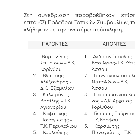
Στη συνεδρίαση παραβρέθηκαν, επίση
επτά (07) Πρόεδροι Τοπικών Συμβουλίων, 
κλήθηκαν με την ανωτέρω πρόσκληση.
ΠΑΡΟΝΤΕΣ
ΑΠΟΝΤΕΣ
1.
Βορτελίνος
1.
Ανδριανόπουλος
Σπυρίδων – Δ.Κ.
Βασίλειος-Τ.Κ. Κά
Κορίνθου
Άσσου
2.
Βλάσσης
2.
Γιαννακουλόπουλ
Αλέξανδρος -
Ναπολέων – Δ.Κ.
Δ.Κ. Εξαμιλίων
Άσσου
3.
Καλλιμάνης
3.
Παπαϊωάννου Κω
Βασίλης – Τ.Κ.
νος – Δ.Κ. Αρχαίας
Αγιονορίου
Κορίνθου
4.
Καψάσκης
4.
Γκούμας Γεώργιος
Παναγιώτης –
Τ.Κ. Κόρφου
Τ.Κ. Περιγιαλίου
5.
Καρσιώτης
5.
Κουλούκης
Παναγιώτης – Τ.Κ.