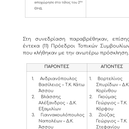
ου
αποχώρησε στο τέλος του 2
ΘΗΔ.
Στη συνεδρίαση παραβρέθηκαν, επίσης
έντεκα (11) Πρόεδροι Τοπικών Συμβουλίων
που κλήθηκαν με την ανωτέρω πρόσκληση
ΠΑΡΟΝΤΕΣ
ΑΠΟΝΤΕΣ
1.
Ανδριανόπουλος
1.
Βορτελίνος
Βασίλειος – Τ.Κ. Κάτω
Σπυρίδων – Δ.Κ
Άσσου
Κορίνθου
2.
Βλάσσης
2.
Γκούμας
Αλέξανδρος - Δ.Κ.
Γεώργιος – Τ.Κ.
Εξαμιλίων
Κόρφου
3.
Γιαννακουλόπουλος
3.
Ζούζας
Ναπολέων – Δ.Κ.
Γεώργιος – Τ.Κ.
Άσσου
Στεφανίου