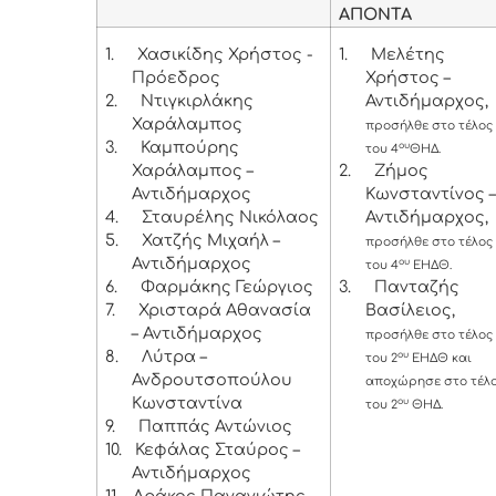
ΑΠΟΝΤΑ
1.
Χασικίδης Χρήστος -
1.
Μελέτης
Πρόεδρος
Χρήστος –
2.
Ντιγκιρλάκης
Αντιδήμαρχος,
Χαράλαμπος
προσήλθε στο τέλος
3.
Καμπούρης
ου
του 4
ΘΗΔ.
Χαράλαμπος –
2.
Ζήμος
Αντιδήμαρχος
Κωνσταντίνος –
4.
Σταυρέλης Νικόλαος
Αντιδήμαρχος,
5.
Χατζής Μιχαήλ –
προσήλθε στο τέλος
Αντιδήμαρχος
ου
του 4
ΕΗΔΘ.
6.
Φαρμάκης Γεώργιος
3.
Πανταζής
7.
Χρισταρά Αθανασία
Βασίλειος,
– Αντιδήμαρχος
προσήλθε στο τέλος
8.
Λύτρα –
ου
του 2
ΕΗΔΘ και
Ανδρουτσοπούλου
αποχώρησε στο τέλ
Κωνσταντίνα
ου
του 2
ΘΗΔ.
9.
Παππάς Αντώνιος
10.
Κεφάλας Σταύρος –
Αντιδήμαρχος