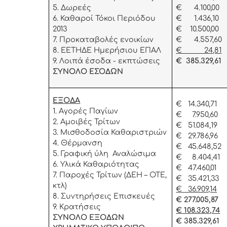
5. Δωρεές
€ 4.100,00
6. Καθαροί Τόκοι Περιόδου
€ 1.436,10
2013
€ 10.500,00
7. Προκαταβολές ενοικίων
€ 4.557,60
8. ΕΕΤΗΔΕ Ημερήσιου ΕΠΑΛ
€ 24,81
9. Λοιπά έσοδα - εκπτώσεις
€ 385.329,61
ΣΥΝΟΛΟ ΕΣΟΔΩΝ
ΕΞΟΔΑ
€ 14.340,71
1. Αγορές Παγίων
€ 7.950,60
2. Αμοιβές Τρίτων
€ 51.084,19
3. Μισθοδοσία Καθαριστριών
€ 29.786,96
4. Θέρμανση
€ 45.648,52
5. Γραφική ύλη Αναλώσιμα
€ 8.404,41
6. Υλικά Καθαριότητας
€ 47.460,01
7. Παροχές Τρίτων (ΔΕΗ – ΟΤΕ,
€ 35.421,3
κτλ)
€ 36.909,14
8. Συντηρήσεις Επισκευές
€ 277.005,87
9. Κρατήσεις
€ 108.323,74
ΣΥΝΟΛΟ ΕΞΟΔΩΝ
€ 385.329,61