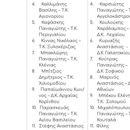
4.
Καλλιμάνης
4.
Καρσιώτης
Βασίλης – Τ.Κ.
Παναγιώτης – Τ
Αγιονορίου
Αγγελοκάστρο
5.
Καψάσκης
5.
Κουλούκης
Παναγιώτης – Τ.Κ.
Χαράλαμπος –
Περιγιαλίου
Δ.Κ. Λεχαίου
6.
Κίννας Νικόλαος –
6.
Κυριαζής
Τ.Κ. Ξυλοκέριζας
Αναστάσιος -
7.
Μπακλώρης
Δ.Κ. Γαλατακίο
Παναγιώτης – Τ.Κ.
7.
Κούτρας
Κλένιας
Παναγιώτης –
8.
Μπίτζιος
Δ.Κ. Σοφικού
Δημήτριος – Τ.Κ.
8.
Μαρινός
Χιλιομοδίου
Αναστάσιος – Δ
9.
Παπαϊωάννου Κων/
Αθικίων
νος – Δ.Κ. Αρχαίας
9.
Μπέκου Ελένη
Κορίνθου
Τ.Κ. Σολομού
10.
Παρασκευάς
10.
Μιχαλόπουλο
Παναγιώτης – Τ.Κ.
Παναγιώτης – Τ
Αγίου Βασιλείου
Κουταλά
11.
Στέφης Αναστάσιος
11.
Φίλης