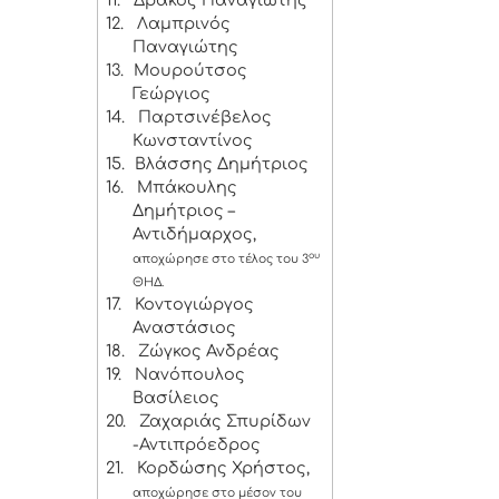
11.
Δράκος Παναγιώτης
12.
Λαμπρινός
Παναγιώτης
13.
Μουρούτσος
Γεώργιος
14.
Παρτσινέβελος
Κωνσταντίνος
15.
Βλάσσης Δημήτριος
16.
Μπάκουλης
Δημήτριος –
Αντιδήμαρχος,
ου
αποχώρησε στο τέλος του 3
ΘΗΔ.
17.
Κοντογιώργος
Αναστάσιος
18.
Ζώγκος Ανδρέας
19.
Νανόπουλος
Βασίλειος
20.
Ζαχαριάς Σπυρίδων
-Αντιπρόεδρος
21.
Κορδώσης Χρήστος,
αποχώρησε στο μέσον του