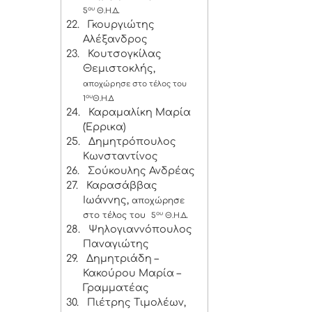
ου
.
5
Θ.Η.Δ
22.
Γκουργιώτης
Αλέξανδρος
23.
Κουτσογκίλας
Θεμιστοκλής,
αποχώρησε στο τέλος του
ου
1
Θ.Η.Δ
24.
Καραμαλίκη Μαρία
(Έρρικα)
25.
Δημητρόπουλος
Κωνσταντίνος
26.
Σούκουλης Ανδρέας
27.
Καρασάββας
Ιωάννης,
αποχώρησε
στο τέλος του
ου
.
5
Θ.Η.Δ
28.
Ψηλογιαννόπουλος
Παναγιώτης
29.
Δημητριάδη –
Κακούρου Μαρία –
Γραμματέας
30.
Πιέτρης Τιμολέων,