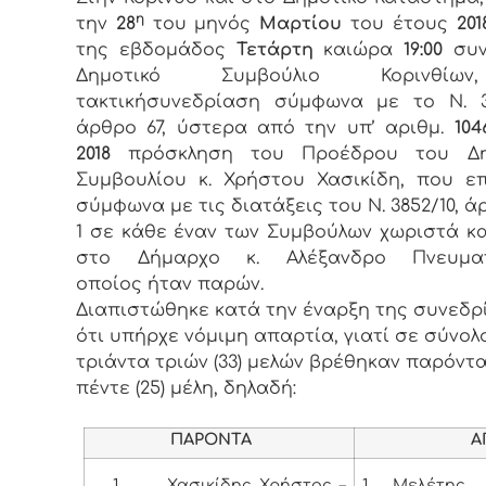
η
την
28
του μηνός
Μαρτίου
του έτους
201
της εβδομάδος
Τετάρτη
καιώρα
19:00
συν
Δημοτικό Συμβούλιο Κορινθί
τακτικήσυνεδρίαση σύμφωνα με το Ν. 3
άρθρο 67, ύστερα από την υπ’ αριθμ.
104
2018
πρόσκληση του Προέδρου του Δη
Συμβουλίου κ. Χρήστου Χασικίδη, που ε
σύμφωνα με τις διατάξεις του Ν. 3852/10, ά
1 σε κάθε έναν των Συμβούλων χωριστά κ
στο Δήμαρχο κ. Αλέξανδρο Πνευμα
οποίος ήταν παρών.
Διαπιστώθηκε κατά την έναρξη της συνεδρ
ότι υπήρχε νόμιμη απαρτία, γιατί σε σύνολ
τριάντα τριών (33) μελών βρέθηκαν παρόντα
πέντε (25) μέλη, δηλαδή:
ΠΑΡΟΝΤΑ
ΑΠΟΝ
1.
Χασικίδης Χρήστος –
1
.
Μελέτης Χ