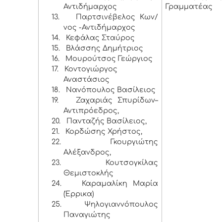
Αντιδήμαρχος
Γραμματέας
13.
Παρτσινέβελος Κων/
νος -Αντιδήμαρχος
14.
Κεφάλας Σταύρος
15.
Βλάσσης Δημήτριος
16.
Μουρούτσος Γεώργιος
17.
Κοντογιώργος
Αναστάσιος
18.
Νανόπουλος Βασίλειος
19.
Ζαχαριάς Σπυρίδων–
Αντιπρόεδρος,
20.
Πανταζής Βασίλειος,
21.
Κορδώσης Χρήστος,
22.
Γκουργιώτης
Αλέξανδρος,
23.
Κουτσογκίλας
Θεμιστοκλής
24.
Καραμαλίκη Μαρία
(Έρρικα)
25.
Ψηλογιαννόπουλος
Παναγιώτης