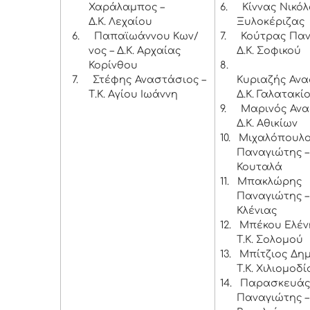
Χαράλαμπος –
6.
Κίννας Νικόλ
Δ.Κ. Λεχαίου
Ξυλοκέριζας
6.
Παπαϊωάννου Κων/
7.
Κούτρας Παν
νος – Δ.Κ. Αρχαίας
Δ.Κ. Σοφικού
Κορίνθου
8.
7.
Στέφης Αναστάσιος –
Κυριαζής Ανα
Τ.Κ. Αγίου Ιωάννη
Δ.Κ. Γαλατακί
9.
Μαρινός Ανα
Δ.Κ. Αθικίων
10.
Μιχαλόπουλ
Παναγιώτης – 
Κουταλά
11.
Μπακλώρης
Παναγιώτης – 
Κλένιας
12.
Μπέκου Ελέν
Τ.Κ. Σολομού
13.
Μπίτζιος Δημ
Τ.Κ. Χιλιομοδί
14.
Παρασκευά
Παναγιώτης – 