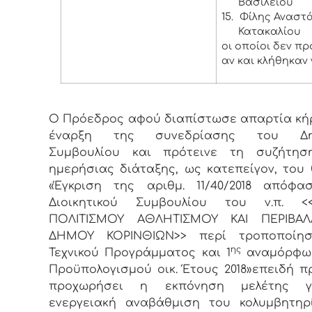
Βασιλείου
15.
Φίλης Αναστάσ
Κατακαλίου
οι οποίοι δεν π
αν και κλήθηκαν 
Ο Πρόεδρος αφού διαπίστωσε απαρτία κή
έναρξη της συνεδρίασης του Δημ
Συμβουλίου και πρότεινε τη συζήτησ
ημερήσιας διάταξης, ως κατεπείγον, του
«Έγκριση της αριθμ. 11/40/2018 απόφα
Διοικητικού Συμβουλίου του ν.π. <
ΠΟΛΙΤΙΣΜΟΥ ΑΘΛΗΤΙΣΜΟΥ ΚΑΙ ΠΕΡΙΒΑ
ΔΗΜΟΥ ΚΟΡΙΝΘΙΩΝ>> περί τροποποίη
ης
Τεχνικού Προγράμματος και 1
αναμόρφω
Προϋπολογισμού οικ. Έτους 2018»επειδή π
προχωρήσει η εκπόνηση μελέτης γ
ενεργειακή αναβάθμιση του κολυμβητηρ