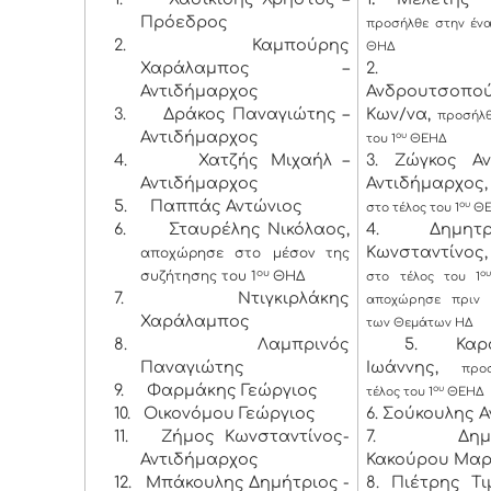
Πρόεδρος
προσήλθε στην ένα
2.
Καμπούρης
ΘΗΔ
Χαράλαμπος –
2. Λύ
Αντιδήμαρχος
Ανδρουτσοπο
3.
Δράκος Παναγιώτης –
Κων/να,
προσήλθ
Αντιδήμαρχος
ου
του 1
ΘΕΗΔ
4.
Χατζής Μιχαήλ –
3. Ζώγκος Α
Αντιδήμαρχος
Αντιδήμαρχος,
5.
Παππάς Αντώνιος
ου
στο τέλος του 1
ΘΕ
6.
Σταυρέλης Νικόλαος,
4. Δημητρ
Κωνσταντίνος,
αποχώρησε στο μέσον της
ου
συζήτησης του 1
ΘΗΔ
ο
στο τέλος του 1
7.
Ντιγκιρλάκης
αποχώρησε πριν 
Χαράλαμπος
των Θεμάτων ΗΔ
8.
Λαμπρινός
5. Καρασ
Παναγιώτης
Ιωάννης,
προ
9.
Φαρμάκης Γεώργιος
ου
τέλος του 1
ΘΕΗΔ
10.
Οικονόμου Γεώργιος
6. Σούκουλης 
11.
Ζήμος Κωνσταντίνος-
7. Δημητ
Αντιδήμαρχος
Κακούρου Μαρ
12.
Μπάκουλης Δημήτριος -
8. Πιέτρης Τ