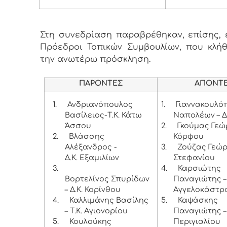
Στη συνεδρίαση παραβρέθηκαν, επίσης, ε
Πρόεδροι Τοπικών Συμβουλίων, που κλή
την ανωτέρω πρόσκληση.
ΠΑΡΟΝΤΕΣ
ΑΠΟΝΤ
1.
Ανδριανόπουλος
1.
Γιαννακουλό
Βασίλειος-Τ.Κ. Κάτω
Ναπολέων – Δ
Άσσου
2.
Γκούμας Γεώρ
2.
Βλάσσης
Κόρφου
Αλέξανδρος -
3.
Ζούζας Γεώργ
Δ.Κ. Εξαμιλίων
Στεφανίου
3.
4.
Καρσιώτης
Βορτελίνος Σπυρίδων
Παναγιώτης – 
– Δ.Κ. Κορίνθου
Αγγελοκάστρ
4.
Καλλιμάνης Βασίλης
5.
Καψάσκης
– Τ.Κ. Αγιονορίου
Παναγιώτης – 
5.
Κουλούκης
Περιγιαλίου