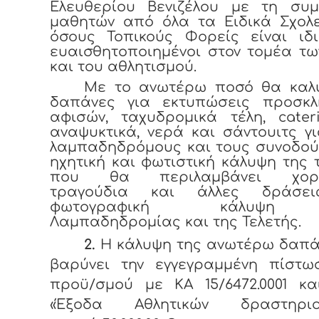
Ελευθερίου Βενιζέλου με τη συμ
μαθητών από όλα τα Ειδικά Σχολε
όσους Τοπικούς Φορείς είναι ιδι
ευαισθητοποιημένοι στον τομέα τ
και του αθλητισμού.
Με το ανωτέρω ποσό θα καλ
δαπάνες για εκτυπώσεις προσκλ
αφισών, ταχυδρομικά τέλη, cater
αναψυκτικά, νερά και σάντουιτς γ
λαμπαδηδρόμους και τους συνοδού
ηχητική και φωτιστική κάλυψη της 
που θα περιλαμβάνει χορευ
τραγούδια και άλλες δράσει
φωτογραφική κάλυψη
Λαμπαδηδρομίας και της Τελετής.
2.
Η κάλυψη της ανωτέρω δαπά
βαρύνει την εγγεγραμμένη πίστω
προϋ/σμού με ΚΑ 15/6472.0001 κα
«Έξοδα Αθλητικών δραστηριο