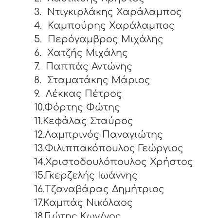
3.
Ντιγκιρλάκης Χαράλαμπος
4.
Καμπούρης Χαράλαμπος
5.
Περόγαμβρος Μιχάλης
6.
Χατζής Μιχάλης
7.
Παππάς Αντώνης
8.
Σταματάκης Μάριος
9.
Λέκκας Πέτρος
10.Φόρτης Φώτης
11.Κεφάλας Σταύρος
12.Λαμπρινός Παναγιώτης
13.Φιλιππακόπουλος Γεώργιος
14.Χριστοδουλόπουλος Χρήστος
15.Γκερζελής Ιωάννης
16.Τζαναβάρας Δημήτριος
17.Καμπάς Νικόλαος
18.Γιώτης Κων/νος