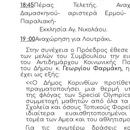
18:45
Πέρας Τελετής. Αναχ
Δαμασκηνού- αριστερά Ερμού-
Παραλιακή-
Εκκλησία Αγ. Νικολάου.
19 :00
Αναχώρηση για Λουτράκι
.
Στην συνέχεια ο Πρόεδρος έθεσε
των μελών του Συμβουλίου την ει
του Αντιδημάρχου Κοινωνικής Πολ
του Δήμου κ.
Γεωργίου Φαρμάκη
, 
έχει ως εξής:
<<Ο Δήμος Κορινθίων προτίθε
πραγματοποιήσει μια θερμή υ
της φλόγας των Special Olympic
συμμετοχή μαθητών από όλα τα 
Σχολεία και όσους Τοπικούς Φορεί
ιδιαίτερα ευαισθητοποιημένο
τομέα των Αμεα και του αθλητισμο
Για τις ανωτέρω δράσεις κ