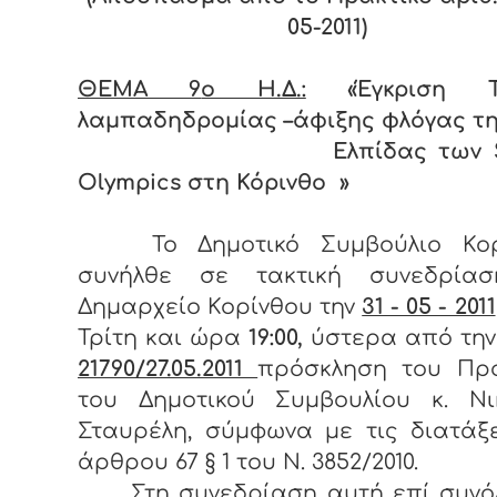
05-2011)
ΘΕΜΑ 9
o Η.Δ.:
«Έγκριση Τε
λαμπαδηδρομίας –άφιξης φλόγας τ
Ελπίδας των
Olympics στη Κόρινθο »
Το Δημοτικό Συμβούλιο Κορ
συνήλθε σε τακτική συνεδρία
Δημαρχείο Κορίνθου την
31 - 05 - 2011
Τρίτη και ώρα
19:00,
ύστερα από την
21790/27.05.2011
πρόσκληση του Πρ
του Δημοτικού Συμβουλίου κ. Νι
Σταυρέλη, σύμφωνα με τις διατάξ
άρθρου 67 § 1 του Ν. 3852/2010.
Στη συνεδρίαση αυτή επί συνόλ