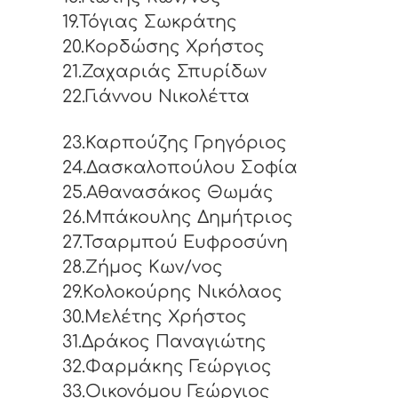
19.Τόγιας Σωκράτης
20.Κορδώσης Χρήστος
21.Ζαχαριάς Σπυρίδων
22.Γιάννου Νικολέττα
23.Καρπούζης Γρηγόριος
24.Δασκαλοπούλου Σοφία
25.Αθανασάκος Θωμάς
26.Μπάκουλης Δημήτριος
27.Τσαρμπού Ευφροσύνη
28.Ζήμος Κων/νος
29.Κολοκούρης Νικόλαος
30.Μελέτης Χρήστος
31.Δράκος Παναγιώτης
32.Φαρμάκης Γεώργιος
33.Οικονόμου Γεώργιος