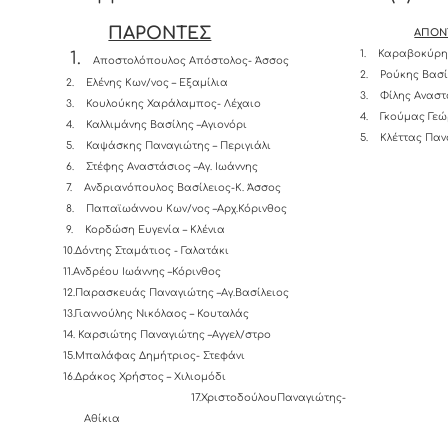
ΠΑΡΟΝΤΕΣ
ΑΠΟΝ
1.
Καραβοκύρης
1.
Αποστολόπουλος Απόστολος- Άσσος
2.
Ρούκης Βασί
2.
Ελένης Κων/νος – Εξαμίλια
3.
Φίλης Αναστ
3.
Κουλούκης Χαράλαμπος- Λέχαιο
4.
Γκούμας 
4.
Καλλιμάνης Βασίλης –Αγιονόρι
5.
Κλέττας Παν
5.
Καψάσκης Παναγιώτης – Περιγιάλι
6.
Στέφης Αναστάσιος –Αγ. Ιωάννης
7.
Ανδριανόπουλος Βασίλειος-K. Άσσος
8.
Παπαϊωάννου Κων/νος –Αρχ.Κόρινθος
9.
Κορδώση Ευγενία – Κλένια
10.Δόντης Σταμάτιος - Γαλατάκι
11.Ανδρέου Ιωάννης –Κόρινθος
12.Παρασκευάς Παναγιώτης –Αγ.Βασίλειος
13.Γιαννούλης Νικόλαος – Κουταλάς
14.
Καρσιώτης Παναγιώτης –Αγγελ/στρο
15.Μπαλάφας Δημήτριος- Στεφάνι
16.Δράκος Χρήστος – Χιλιομόδι
17.ΧριστοδούλουΠαναγιώτης-
Αθίκια