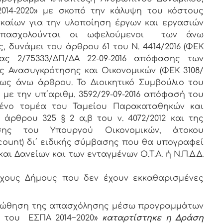
014-2020» με σκοπό την κάλυψη του κόστους
καίων για την υλοποίηση έργων και εργασιών
πασχολούνται οι ωφελούμενοι των άνω
 δυνάμει του άρθρου 61 του Ν. 4414/2016 (ΦΕΚ
θείσας 2/75333/ΔΠ/ΔΑ 22-09-2016 απόφασης των
ς Ανασυγκρότησης και Οικονομικών (ΦΕΚ 3108/
ου ως άνω άρθρου. Το Διοικητικό Συμβούλιο του
με την υπ΄αριθμ. 3592/29-09-2016 απόφασή του
μένο τομέα του Ταμείου Παρακαταθηκών και
 άρθρου 325 § 2 α,β του ν. 4072/2012 και της
φασης του Υπουργού Οικονομικών, άτοκου
ount) δι΄ ειδικής σύμβασης που θα υπογραφεί
 Δανείων και των ενταγμένων Ο.Τ.Α. ή Ν.Π.Δ.Δ.
χους Δήμους που δεν έχουν εκκαθαρισμένες
«Προώθηση της απασχόλησης μέσω προγραμμάτων
ο του ΕΣΠΑ 2014−2020»
καταρτίστηκε η Δράση