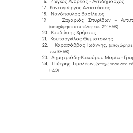
16.
Ζώγκος Ανδρέας - Αντιδήμαρχος
17.
Κοντογιώργος Αναστάσιος
18.
Νανόπουλος Βασίλειος
19.
Ζαχαριάς Σπυρίδων – Αντιπ
ου
(αποχώρησε στο τέλος του 2
ΗΔΘ)
20.
Κορδώσης Χρήστος
21.
Κουτσογκίλας Θεμιστοκλής
22.
Καρασάββας Ιωάννης,
(αποχώρησε 
του ΕΗΔΘ)
23.
Δημητριάδη–Κακούρου Μαρία – Γρ
24.
Πιέτρης Τιμολέων,
(αποχώρησε στο τέ
ΗΔΘ)