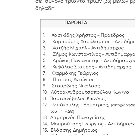
σε σύνολο τριάντα τριών (33) μελών β
δηλαδή:
ΠΑΡΟΝΤΑ
1.
Χασικίδης Χρήστος – Πρόεδρος
2.
Καμπούρης Χαράλαμπος – Αντιδήμα
3.
Χατζής Μιχαήλ – Αντιδήμαρχος
4.
Ζήμος Κωνσταντίνος – Αντιδήμαρχ
5.
Δράκος Παναγιώτης - Αντιδήμαρχο
6.
Κεφάλας Σταύρος – Αντιδήμαρχος
7.
Φαρμάκης Γεώργιος
8.
Παππάς Αντώνιος
9.
Σταυρέλης Νικόλαος
10.
Λύτρα-Ανδρουτσοπούλου Κων/να
11.
Παρτσινέβελος Κων/νος
12.
Μπάκουλης Δημήτριος,
(αποχώρησε
ου
του 1
ΗΔΘ)
13.
Λαμπρινός Παναγιώτης
14.
Μουρούτσος Γεώργιος - Αντιδήμαρ
15.
Βλάσσης Δημήτριος