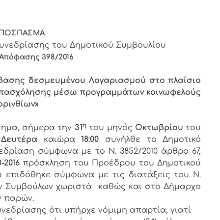
ΠΟΣΠΑΣΜΑ
υνεδρίασης του Δημοτικού Συμβουλίου
 Απόφασης
39
8/2016
ύμβασης δεσμευμένου Λογαριασμού στο πλαίσιο
απασχόλησης μέσω προγραμμάτων κοινωφελούς
ορινθίων»
η
στημα, σήμερα την
31
του μηνός
Οκτωβρίου
του
ς
Δευτέρα
καιώρα
18:00
συνήλθε το Δημοτικό
εδρίαση σύμφωνα με το Ν. 3852/2010 άρθρο 67,
-2016
πρόσκληση του Προέδρου του Δημοτικού
υ επιδόθηκε σύμφωνα με τις διατάξεις του Ν.
 των Συμβούλων χωριστά καθώς και στο Δήμαρχο
ν παρών.
νεδρίασης ότι υπήρχε νόμιμη απαρτία, γιατί