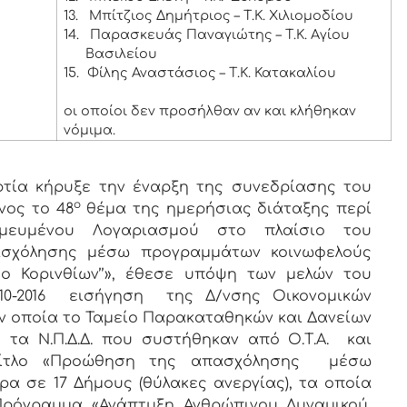
13.
Μπίτζιος Δημήτριος – Τ.Κ. Χιλιομοδίου
14.
Παρασκευάς Παναγιώτης – Τ.Κ. Αγίου
Βασιλείου
15.
Φίλης Αναστάσιος – Τ.Κ. Κατακαλίου
οι οποίοι δεν προσήλθαν αν και κλήθηκαν
νόμιμα.
ία κήρυξε την έναρξη της συνεδρίασης του
ο
νος το 48
θέμα της ημερήσιας διάταξης περί
μευμένου Λογαριασμού στο πλαίσιο του
ασχόλησης μέσω προγραμμάτων κοινωφελούς
ο Κορινθίων’’», έθεσε υπόψη των μελών του
-10-2016 εισήγηση της Δ/νσης Οικονομικών
ν οποία το Ταμείο Παρακαταθηκών και Δανείων
ή τα Ν.Π.Δ.Δ. που συστήθηκαν από Ο.Τ.Α. και
τίτλο «Προώθηση της απασχόλησης μέσω
α σε 17 Δήμους (θύλακες ανεργίας), τα οποία
Πρόγραμμα «Ανάπτυξη Ανθρώπινου Δυναμικού,