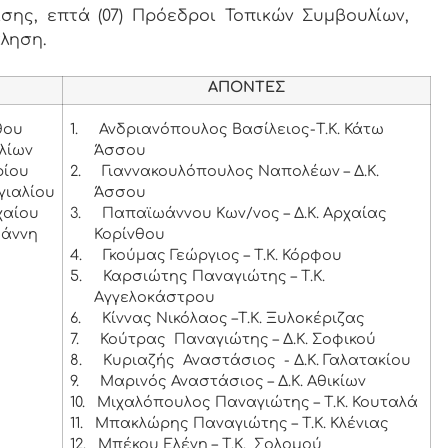
ης, επτά (07) Πρόεδροι Τοπικών Συμβουλίων,
κληση.
ΑΠΟΝΤΕΣ
θου
1.
Ανδριανόπουλος Βασίλειος-Τ.Κ. Κάτω
λίων
Άσσου
ρίου
2.
Γιαννακουλόπουλος Ναπολέων – Δ.Κ.
γιαλίου
Άσσου
χαίου
3.
Παπαϊωάννου Κων/νος – Δ.Κ. Αρχαίας
ωάννη
Κορίνθου
4.
Γκούμας Γεώργιος – Τ.Κ. Κόρφου
5.
Καρσιώτης Παναγιώτης – Τ.Κ.
Αγγελοκάστρου
6.
Κίννας Νικόλαος –Τ.Κ. Ξυλοκέριζας
7.
Κούτρας Παναγιώτης – Δ.Κ. Σοφικού
8.
Κυριαζής Αναστάσιος - Δ.Κ. Γαλατακίου
9.
Μαρινός Αναστάσιος – Δ.Κ. Αθικίων
10.
Μιχαλόπουλος Παναγιώτης – Τ.Κ. Κουταλά
11.
Μπακλώρης Παναγιώτης – Τ.Κ. Κλένιας
12.
Μπέκου Ελένη – Τ.Κ. Σολομού