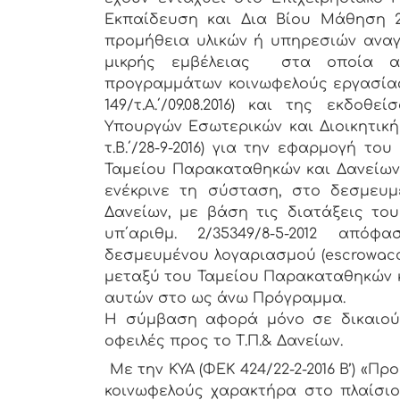
Εκπαίδευση και Δια Βίου Μάθηση 2
προμήθεια υλικών ή υπηρεσιών αναγ
μικρής εμβέλειας στα οποία α
προγραμμάτων κοινωφελούς εργασίας,
149/τ.Α.΄/09.08.2016) και της εκδο
Υπουργών Εσωτερικών και Διοικητική
τ.Β.΄/28-9-2016) για την εφαρμογή τ
Ταμείου Παρακαταθηκών και Δανείων 
ενέκρινε τη σύσταση, στο δεσμευ
Δανείων, με βάση τις διατάξεις του
υπ΄αριθμ. 2/35349/8-5-2012 από
δεσμευμένου λογαριασμού (escrowacc
μεταξύ του Ταμείου Παρακαταθηκών και
αυτών στο ως άνω Πρόγραμμα.
Η σύμβαση αφορά μόνο σε δικαιού
οφειλές προς το Τ.Π.& Δανείων.
Με την ΚΥΑ (ΦΕΚ 424/22-2-2016 Β’) 
κοινωφελούς χαρακτήρα στο πλαίσι