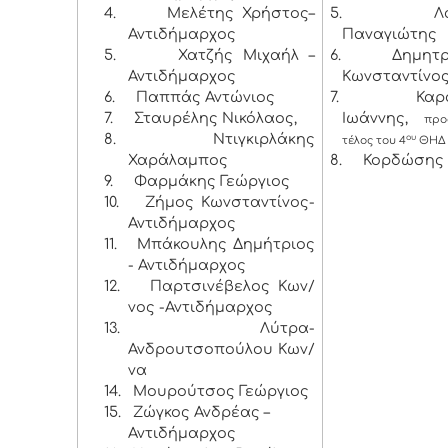
4.
Μελέτης Χρήστος–
5.
Λ
Αντιδήμαρχος
Παναγιώτης
5.
Χατζής Μιχαήλ –
6.
Δημητ
Αντιδήμαρχος
Κωνσταντίνος
6.
Παππάς Αντώνιος
7.
Καρ
7.
Σταυρέλης Νικόλαος,
Ιωάννης,
προσ
8.
Ντιγκιρλάκης
ου
τέλος του 4
ΘΗΔ
Χαράλαμπος
8.
Κορδώσης
9.
Φαρμάκης Γεώργιος
10.
Ζήμος Κωνσταντίνος-
Αντιδήμαρχος
11.
Μπάκουλης Δημήτριος
- Αντιδήμαρχος
12.
Παρτσινέβελος Κων/
νος -Αντιδήμαρχος
13.
Λύτρα-
Ανδρουτσοπούλου Κων/
να
14.
Μουρούτσος Γεώργιος
15.
Ζώγκος Ανδρέας –
Αντιδήμαρχος