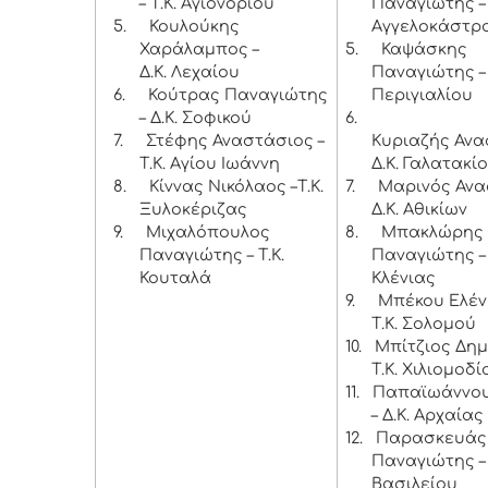
– Τ.Κ. Αγιονορίου
Παναγιώτης – 
5.
Κουλούκης
Αγγελοκάστρ
Χαράλαμπος –
5.
Καψάσκης
Δ.Κ. Λεχαίου
Παναγιώτης – 
6.
Κούτρας Παναγιώτης
Περιγιαλίου
– Δ.Κ. Σοφικού
6.
7.
Στέφης Αναστάσιος –
Κυριαζής Ανα
Τ.Κ. Αγίου Ιωάννη
Δ.Κ. Γαλατακί
8.
Κίννας Νικόλαος –Τ.Κ.
7.
Μαρινός Ανα
Ξυλοκέριζας
Δ.Κ. Αθικίων
9.
Μιχαλόπουλος
8.
Μπακλώρης
Παναγιώτης – Τ.Κ.
Παναγιώτης – 
Κουταλά
Κλένιας
9.
Μπέκου Ελέν
Τ.Κ. Σολομού
10.
Μπίτζιος Δημ
Τ.Κ. Χιλιομοδί
11.
Παπαϊωάννου
– Δ.Κ. Αρχαία
12.
Παρασκευάς
Παναγιώτης – 
Βασιλείου