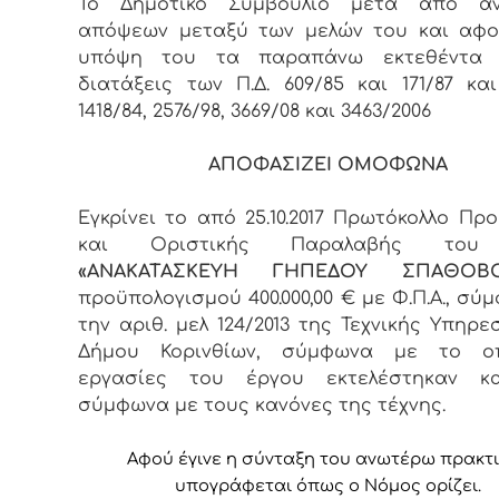
Το Δημοτικό Συμβούλιο μετά από αν
απόψεων μεταξύ των μελών του και αφο
υπόψη του τα παραπάνω εκτεθέντα 
διατάξεις των Π.Δ. 609/85 και 171/87 κα
1418/84, 2576/98, 3669/08 και 3463/2006
ΑΠΟΦΑΣΙΖΕΙ ΟΜΟΦΩΝΑ
Εγκρίνει το από 25.10.2017 Πρωτόκολλο Πρ
και Οριστικής Παραλαβής του
«ΑΝΑΚΑΤΑΣΚΕΥΗ ΓΗΠΕΔΟΥ ΣΠΑΘΟΒΟ
προϋπολογισμού 400.000,00 € με Φ.Π.Α., σύ
την αριθ. μελ 124/2013 της Τεχνικής Υπηρε
Δήμου Κορινθίων, σύμφωνα με το ο
εργασίες του έργου εκτελέστηκαν κ
σύμφωνα με τους κανόνες της τέχνης.
Αφ
ού έγινε η σύνταξη του ανωτέρω πρακτ
υπογράφεται όπως ο Νόμος ορίζει.