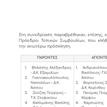
Στη συνεδρίαση παραβρέθηκαν, επίσης, εν
Πρόεδροι Τοπικών Συμβουλίων, που κλή
την ανωτέρω πρόσκληση.
ΠΑΡΟΝΤΕΣ
ΑΠΟΝΤ
1.
Βλάσσης Αλέξανδρος
1.
Ανδριανόπου
- Δ.Κ. Εξαμιλίων
Βασίλειος-Τ.Κ
2.
Γιαννακουλόπουλος
Άσσου
Ναπολέων – Δ.Κ.
2.
Βορτελίνος 
Άσσου
Δ.Κ. Κορίνθου
3.
Ζούζας Γεώργιος –
3.
Γκούμας Γεώργ
Τ.Κ. Στεφανίου
Κόρφου
4.
Καλλιμάνης Βασίλης
4.
Καρσιώτης