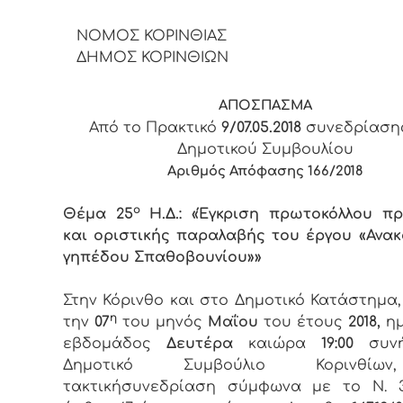
ΝΟΜΟΣ ΚΟΡΙΝΘΙΑΣ
ΔΗΜΟΣ ΚΟΡΙΝΘΙΩΝ
ΑΠΟΣΠΑΣΜΑ
Από το Πρακτικό
9/07.05.2018
συνεδρίαση
Δημοτικού Συμβουλίου
Αριθμός Απόφασης 16
6
/2018
ο
Θέμα 25
Η.Δ.: «Έγκριση πρωτοκόλλου π
και οριστικής παραλαβής του έργου «Ανα
γηπέδου Σπαθοβουνίου»»
Στην Κόρινθο και στο Δημοτικό Κατάστημα
η
την
07
του μηνός
Μαΐου
του έτους
2018,
ημ
εβδομάδος
Δευτέρα
καιώρα
19:00
συνή
Δημοτικό Συμβούλιο Κορινθί
τακτικήσυνεδρίαση σύμφωνα με το Ν. 3