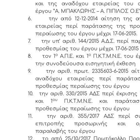
και της αναδόχου εταιρείας του 
έργου ‘’Α. ΜΠΑΚΛΩΡΗΣ – Α. ΠΙΠΙΛΟΣ Ο.Ε’’
6.
την από 12-12-2014 αίτηση της 
εταιρείας περί παράτασης της προ
περαίωσης του έργου μέχρι 17-06-2015.
7.
την υπ’ αριθ. 144/2015 Α.Δ.Σ. περί 
προθεσμίας του έργου μέχρι 17-06-2015
ο
ο
8.
τον 1
Α.Π.Ε. και 1
Π.Κ.Τ.Μ.Ν.Ε. του 
την συνοδεύουσα εισηγητική έκθεση
9.
την αριθ. πρωτ. 2335603-6-2015 αί
αναδόχου εταιρείας περί παράτα
προθεσμίας περαίωσης του έργου
10.
την αριθ. 330/2015 ΑΔΣ περί έκρισης 
ου
και 1
Π.Κ.Τ.Μ.Ν.Ε. και παράτα
προθεσμίας περαίωσης του έργου
11.
την αριθ. 355/2017 ΑΔΣ περί σ
επιτροπής προσωρινής και ορι
παραλαβής του έργου
12.
το από 25/10/2017 Πρωτόκολλο Πρ