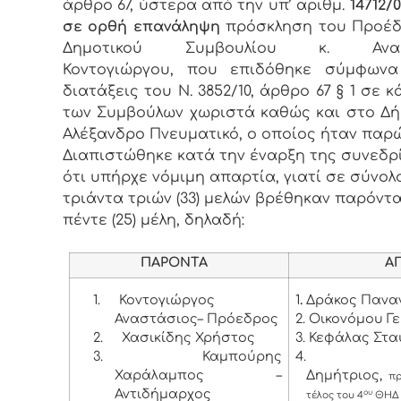
άρθρο 67, ύστερα από την υπ’ αριθμ.
14712/0
σε ορθή επανάληψη
πρόσκληση του Προέδ
Δημοτικού Συμβουλίου κ. Ανασ
Κοντογιώργου, που επιδόθηκε σύμφωνα
διατάξεις του Ν. 3852/10, άρθρο 67 § 1 σε 
των Συμβούλων χωριστά καθώς και στο Δή
Αλέξανδρο Πνευματικό, ο οποίος ήταν παρώ
Διαπιστώθηκε κατά την έναρξη της συνεδρ
ότι υπήρχε νόμιμη απαρτία, γιατί σε σύνολ
τριάντα τριών (33) μελών βρέθηκαν παρόντα
πέντε (25) μέλη, δηλαδή:
ΠΑΡΟΝΤΑ
ΑΠΟΝ
1.
Κοντογιώργος
1
.
Δράκος Πανα
Αναστάσιος– Πρόεδρος
2. Οικονόμου Γ
2.
Χασικίδης Χρήστος
3. Κεφάλας Στ
3.
Καμπούρης
4.
Χαράλαμπος –
Δημήτριος,
π
Αντιδήμαρχος
ου
τέλος του 4
ΘΗΔ