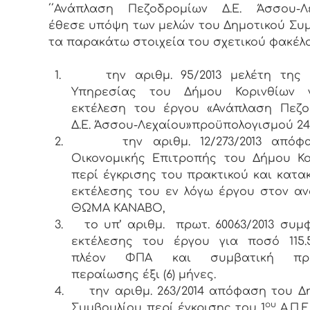
΄΄Ανάπλαση Πεζοδρομίων Δ.Ε. Άσσου-Λε
έθεσε υπόψη των μελών του Δημοτικού Συ
τα παρακάτω στοιχεία του σχετικού φακέλο
1.
την αριθμ. 95/2013 μελέτη της 
Υπηρεσίας του Δήμου Κορινθίων 
εκτέλεση του έργου «Ανάπλαση Πεζο
Δ.Ε. Άσσου-Λεχαίου»προϋπολογισμού 245
2.
την αριθμ. 12/273/2013 από
Οικονομικής Επιτροπής του Δήμου Κο
περί έγκρισης του πρακτικού και κατ
εκτέλεσης του εν λόγω έργου στον αν
ΘΩΜΑ ΚΑΝΑΒΟ,
3.
το υπ’ αριθμ. πρωτ. 60063/2013 συμ
εκτέλεσης του έργου για ποσό 115.
πλέον ΦΠΑ και συμβατική προ
περαίωσης έξι (6) μήνες.
4.
την αριθμ. 263/2014 απόφαση του Δ
ου
Συμβουλίου περί έγκρισης του 1
Α.Π.Ε