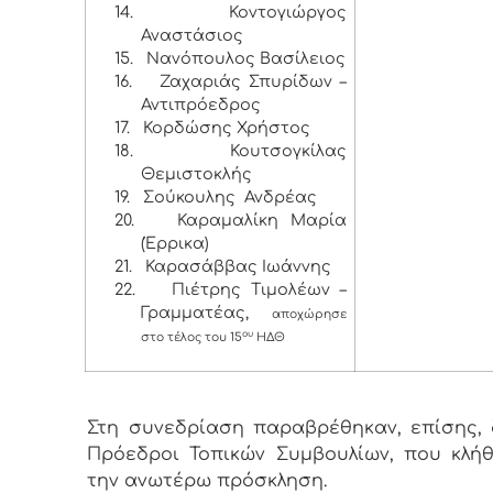
14.
Κοντογιώργος
Αναστάσιος
15.
Νανόπουλος Βασίλειος
16.
Ζαχαριάς Σπυρίδων –
Αντιπρόεδρος
17.
Κορδώσης Χρήστος
18.
Κουτσογκίλας
Θεμιστοκλής
19.
Σούκουλης Ανδρέας
20.
Καραμαλίκη Μαρία
(Έρρικα)
21.
Καρασάββας Ιωάννης
22.
Πιέτρης Τιμολέων –
Γραμματέας,
αποχώρησε
ου
στο τέλος του 15
ΗΔΘ
Στη συνεδρίαση παραβρέθηκαν, επίσης, δ
Πρόεδροι Τοπικών Συμβουλίων, που κλή
την ανωτέρω πρόσκληση.