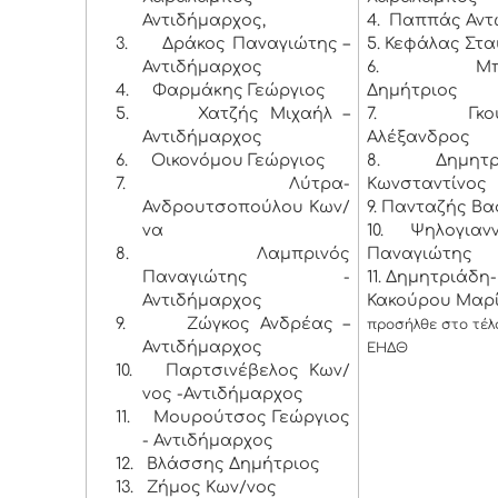
Αντιδήμαρχος,
4. Παππάς Αντ
3.
Δράκος Παναγιώτης –
5. Κεφάλας Στ
Αντιδήμαρχος
6. Μπάκ
4.
Φαρμάκης Γεώργιος
Δημήτριος
5.
Χατζής Μιχαήλ –
7. Γκουρ
Αντιδήμαρχος
Αλέξανδρος
6.
Οικονόμου Γεώργιος
8. Δημητρό
7.
Λύτρα-
Κωνσταντίνος
Ανδρουτσοπούλου Κων/
9. Πανταζής Βα
να
10. Ψηλογιαν
8.
Λαμπρινός
Παναγιώτης
Παναγιώτης -
11. Δημητριάδη-
Αντιδήμαρχος
Κακούρου Μαρί
9.
Ζώγκος Ανδρέας –
προσήλθε στο τέλο
Αντιδήμαρχος
ΕΗΔΘ
10.
Παρτσινέβελος Κων/
νος -Αντιδήμαρχος
11.
Μουρούτσος Γεώργιος
- Αντιδήμαρχος
12.
Βλάσσης Δημήτριος
13.
Ζήμος Κων/νος