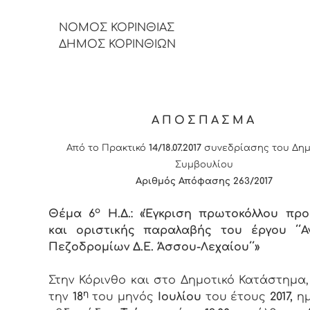
ΝΟΜΟΣ ΚΟΡΙΝΘΙΑΣ
ΔΗΜΟΣ ΚΟΡΙΝΘΙΩΝ
ΑΠΟΣΠΑΣΜΑ
Από το Πρακτικό
14/18.07.2017
συνεδρίασης του Δημ
Συμβουλίου
Αριθμός Απόφασης 263/2017
ο
Θέμα 6
Η.Δ.: «Έγκριση πρωτοκόλλου πρ
και οριστικής παραλαβής του έργου ΄΄
Πεζοδρομίων Δ.Ε. Άσσου-Λεχαίου΄΄»
Στην Κόρινθο και στο Δημοτικό Κατάστημα
η
την
18
του μηνός
Ιουλίου
του έτους
2017,
ημ