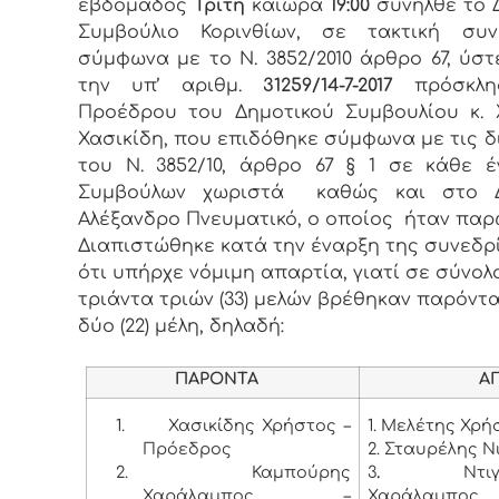
εβδομάδος
Τρίτη
καιώρα
19:00
συνήλθε το 
Συμβούλιο Κορινθίων, σε τακτική συν
σύμφωνα με το Ν. 3852/2010 άρθρο 67, ύσ
την υπ’ αριθμ.
31259/14-7-2017
πρόσκλη
Προέδρου του Δημοτικού Συμβουλίου κ.
Χασικίδη, που επιδόθηκε σύμφωνα με τις δ
του Ν. 3852/10, άρθρο 67 § 1 σε κάθε 
Συμβούλων χωριστά καθώς και στο 
Αλέξανδρο Πνευματικό, ο οποίος ήταν παρ
Διαπιστώθηκε κατά την έναρξη της συνεδρ
ότι υπήρχε νόμιμη απαρτία, γιατί σε σύνολ
τριάντα τριών (33) μελών βρέθηκαν παρόντα
δύο (22) μέλη, δηλαδή:
ΠΑΡΟΝΤΑ
ΑΠΟΝ
1.
Χασικίδης Χρήστος –
1. Μελέτης Χρή
Πρόεδρος
2. Σταυρέλης Ν
2.
Καμπούρης
3
.
Ντι
Χαράλαμπος –
Χαράλαμπος