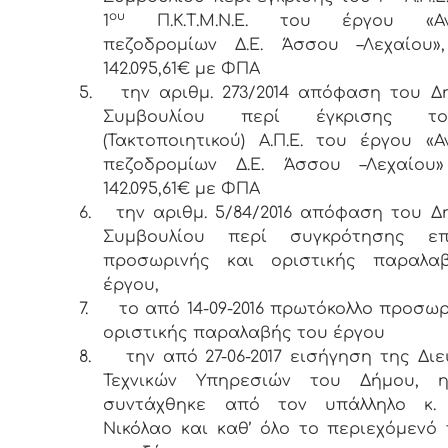
ου
1
Π.Κ.Τ.Μ.Ν.Ε. του έργου «Αν
πεζοδρομίων Δ.Ε. Άσσου –Λεχαίου»
142.095,61€ με ΦΠΑ
5.
την αριθμ. 273/2014 απόφαση του Δ
Συμβουλίου περί έγκρισης 
(Τακτοποιητικού) Α.Π.Ε. του έργου «
πεζοδρομίων Δ.Ε. Άσσου –Λεχαίου
142.095,61€ με ΦΠΑ
6.
την αριθμ. 5/84/2016 απόφαση του Δ
Συμβουλίου περί συγκρότησης επ
προσωρινής και οριστικής παραλα
έργου,
7.
το από 14-09-2016 πρωτόκολλο προσωρ
οριστικής παραλαβής του έργου
8.
την από 27-06-2017 εισήγηση της Δι
Τεχνικών Υπηρεσιών του Δήμου, 
συντάχθηκε από τον υπάλληλο κ.
Νικόλαο και καθ’ όλο το περιεχόμενό 