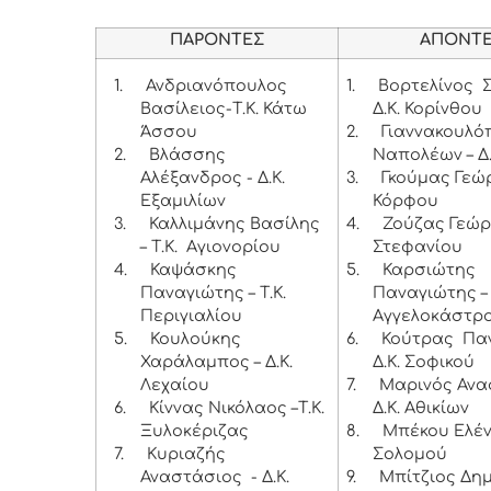
ΠΑΡΟΝΤΕΣ
ΑΠΟΝΤ
1.
Ανδριανόπουλος
1.
Βορτελίνος 
Βασίλειος-Τ.Κ. Κάτω
Δ.Κ. Κορίνθου
Άσσου
2.
Γιαννακουλό
2.
Βλάσσης
Ναπολέων – Δ
Αλέξανδρος - Δ.Κ.
3.
Γκούμας Γεώργ
Εξαμιλίων
Κόρφου
3.
Καλλιμάνης Βασίλης
4.
Ζούζας Γεώργ
– Τ.Κ. Αγιονορίου
Στεφανίου
4.
Καψάσκης
5.
Καρσιώτης
Παναγιώτης – Τ.Κ.
Παναγιώτης – 
Περιγιαλίου
Αγγελοκάστρ
5.
Κουλούκης
6.
Κούτρας Παν
Χαράλαμπος – Δ.Κ.
Δ.Κ. Σοφικού
Λεχαίου
7.
Μαρινός Ανα
6.
Κίννας Νικόλαος –Τ.Κ.
Δ.Κ. Αθικίων
Ξυλοκέριζας
8.
Μπέκου Ελένη
7.
Κυριαζής
Σολομού
Αναστάσιος - Δ.Κ.
9.
Μπίτζιος Δημ