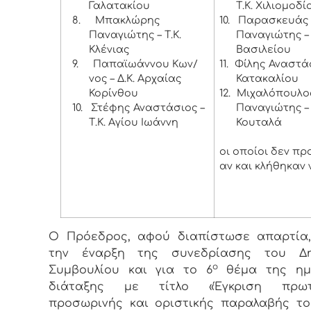
Γαλατακίου
Τ.Κ. Χιλιομοδί
8.
Μπακλώρης
10.
Παρασκευάς
Παναγιώτης – Τ.Κ.
Παναγιώτης – 
Κλένιας
Βασιλείου
9.
Παπαϊωάννου Κων/
11.
Φίλης Αναστάσι
νος – Δ.Κ. Αρχαίας
Κατακαλίου
Κορίνθου
12.
Μιχαλόπουλο
10.
Στέφης Αναστάσιος –
Παναγιώτης – 
Τ.Κ. Αγίου Ιωάννη
Κουταλά
οι οποίοι δεν π
αν και κλήθηκαν 
Ο Πρόεδρος, αφού διαπίστωσε απαρτία,
την έναρξη της συνεδρίασης του Δη
ο
Συμβουλίου και για το 6
θέμα της ημ
διάταξης με τίτλο «Έγκριση πρωτ
προσωρινής και οριστικής παραλαβής τ