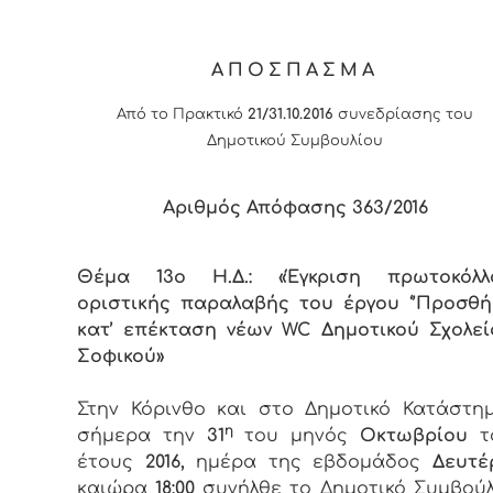
ΑΠΟΣΠΑΣΜΑ
Από το Πρακτικό
21/31.10.2016
συνεδρίασης του
Δημοτικού Συμβουλίου
Αριθμός Απόφασης
363
/2016
Θέμα 13ο Η.Δ.: «Έγκριση πρωτοκόλλ
οριστικής παραλαβής του έργου ‘’Προσθή
κατ’ επέκταση νέων
WC
Δημοτικού Σχολεί
Σοφικού»
Στην Κόρινθο και στο Δημοτικό Κατάστημ
η
σήμερα την
31
του μηνός
Οκτωβρίου
τ
έτους
2016,
ημέρα της εβδομάδος
Δευτέ
καιώρα
18:00
συνήλθε το Δημοτικό Συμβούλ