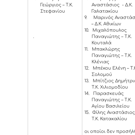
Γεώργιος – Τ.Κ.
Αναστάσιος - Δ.Κ.
Στεφανίου
Γαλατακίου
9.
Μαρινός Αναστάσ
– Δ.Κ. Αθικίων
10.
Μιχαλόπουλος
.
Παναγιώτης – Τ.Κ.
Κουταλά
11.
Μπακλώρης
Παναγιώτης – Τ.Κ.
Κλένιας
12.
Μπέκου Ελένη – Τ.
Σολομού
13.
Μπίτζιος Δημήτρι
Τ.Κ. Χιλιομοδίου
14.
Παρασκευάς
Παναγιώτης – Τ.Κ.
Αγίου Βασιλείου
15.
Φίλης Αναστάσιος
Τ.Κ. Κατακαλίου
οι οποίοι δεν προσή