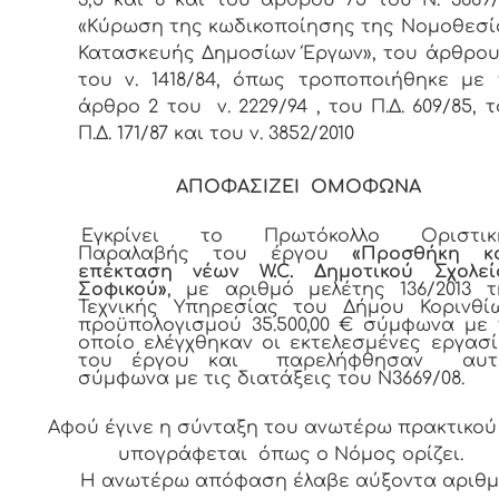
«Κύρωση της κωδικοποίησης της Νομοθεσί
Κατασκευής Δημοσίων Έργων», του άρθρου 
του ν. 1418/84, όπως τροποποιήθηκε με 
άρθρο 2 του ν. 2229/94 , του Π.Δ. 609/85, 
Π.Δ. 171/87 και του ν. 3852/2010
ΑΠΟΦΑΣΙΖΕΙ ΟΜΟΦΩΝΑ
Εγκρίνει το Πρωτόκολλο Οριστικ
Παραλαβής του έργου
«
Προσθήκη κα
επέκταση νέων
W
.
C
. Δημοτικού Σχολεί
Σοφικού
»
, με αριθμό μελέτης 136/2013 τ
Τεχνικής Υπηρεσίας του Δήμου Κορινθίω
προϋπολογισμού 35.500,00 € σύμφωνα με 
οποίο ελέγχθηκαν οι εκτελεσμένες εργασί
του έργου και παρελήφθησαν αυτ
σύμφωνα με τις διατάξεις του Ν3669/08.
Αφού έγινε η σύνταξη του ανωτέρω πρακτικού
υπογράφεται όπως ο Νόμος ορίζει.
Η ανωτέρω απόφαση έλαβε αύξοντα αριθ