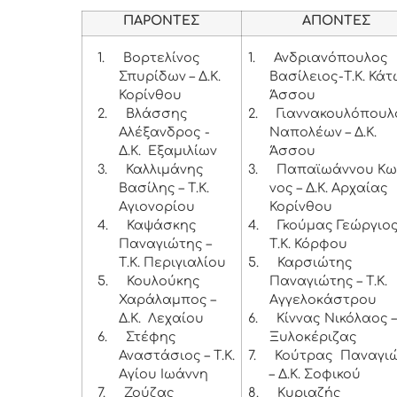
ΠΑΡΟΝΤΕΣ
ΑΠΟΝΤΕΣ
1.
Βορτελίνος
1.
Ανδριανόπουλος
Σπυρίδων – Δ.Κ.
Βασίλειος-Τ.Κ. Κά
Κορίνθου
Άσσου
2.
Βλάσσης
2.
Γιαννακουλόπουλ
Αλέξανδρος -
Ναπολέων – Δ.Κ.
Δ.Κ. Εξαμιλίων
Άσσου
3.
Καλλιμάνης
3.
Παπαϊωάννου Κω
Βασίλης – Τ.Κ.
νος – Δ.Κ. Αρχαίας
Αγιονορίου
Κορίνθου
4.
Καψάσκης
4.
Γκούμας Γεώργιος
Παναγιώτης –
Τ.Κ. Κόρφου
Τ.Κ. Περιγιαλίου
5.
Καρσιώτης
5.
Κουλούκης
Παναγιώτης – Τ.Κ.
Χαράλαμπος –
Αγγελοκάστρου
Δ.Κ. Λεχαίου
6.
Κίννας Νικόλαος –
6.
Στέφης
Ξυλοκέριζας
Αναστάσιος – Τ.Κ.
7.
Κούτρας Παναγι
Αγίου Ιωάννη
– Δ.Κ. Σοφικού
7.
Ζούζας
8.
Κυριαζής