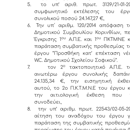
5.
το υπ’ αριθ. πρωτ. 3139/21-01-20
συμφωνητικό εκτέλεσης του έργ
συνολικού ποσού 24.147,27 €,
6.
Την υπ΄ αριθμ. 120/2014 απόφαση τ
Δημοτικού Συμβουλίου Κορινθίων, πε
ου
ου
Έγκρισης 1
Α.Π.Ε. και 1
ΠΚΤΜΝΕ κ
παράταση συμβατικής προθεσμίας τ
έργου “Προσθήκη κατ’ επέκταση νέ
W.C. Δημοτικού Σχολείου Σοφικού”.
ο
7.
τον 2
τακτοποιητικό Α.Π.Ε. τ
ανωτέρω έργου συνολικής δαπάν
24.135,34 €, την εισηγητική έκθε
αυτού, το 2ο Π.Κ.Τ.Μ.Ν.Ε του έργου 
την αιτιολογική έκθεση που 
συνοδεύει,
8.
την υπ’ αριθμ. πρωτ. 22543/02-05-2
αίτηση του αναδόχου του έργου γ
παράταση της συμβατικής προθεσμί
περαίωσης του έργου κατά πενήντα (5