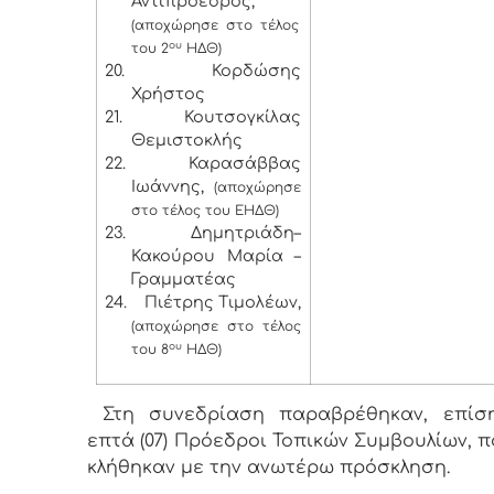
Αντιπρόεδρος,
(αποχώρησε στο τέλος
ου
του 2
ΗΔΘ)
20.
Κορδώσης
Χρήστος
21.
Κουτσογκίλας
Θεμιστοκλής
22.
Καρασάββας
Ιωάννης,
(αποχώρησε
στο τέλος του ΕΗΔΘ)
23.
Δημητριάδη–
Κακούρου Μαρία –
Γραμματέας
24.
Πιέτρης Τιμολέων,
(αποχώρησε στο τέλος
ου
του 8
ΗΔΘ)
Στη συνεδρίαση παραβρέθηκαν, επίση
επτά (07) Πρόεδροι Τοπικών Συμβουλίων, 
κλήθηκαν με την ανωτέρω πρόσκληση.