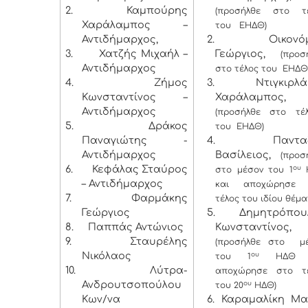
2.
Καμπούρης
(προσήλθε στο τ
Χαράλαμπος –
του ΕΗΔΘ)
Αντιδήμαρχος,
2. Οικονόμ
3.
Χατζής Μιχαήλ –
Γεώργιος,
(προσ
Αντιδήμαρχος
στο τέλος του ΕΗΔΘ
4.
Ζήμος
3. Ντιγκιρλά
Κωνσταντίνος –
Χαράλαμπος,
Αντιδήμαρχος
(προσήλθε στο τέ
5.
Δράκος
του ΕΗΔΘ)
Παναγιώτης -
4. Πανταζ
Αντιδήμαρχος
Βασίλειος,
(προσ
6.
Κεφάλας Σταύρος
ου
στο μέσον του 1
– Αντιδήμαρχος
και αποχώρησε 
7.
Φαρμάκης
τέλος του ιδίου θέμα
Γεώργιος
5. Δημητρόπου
8.
Παππάς Αντώνιος
Κωνσταντίνος,
9.
Σταυρέλης
(προσήλθε στο μ
Νικόλαος
ου
του 1
ΗΔΘ κ
10.
Λύτρα-
αποχώρησε στο τ
Ανδρουτσοπούλου
ου
του 20
ΗΔΘ)
Κων/να
6. Καραμαλίκη Μα