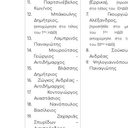
11.
Παρτσινέβελος
(Έρρικα),
(προσ
Κων/νος
στο τέλος του ΕΗΔΘ
12.
Μπάκουλης
7. Γκουργιώ
Δημήτριος,
Αλέξανδρος,
(αποχώρησε στο τέλος
(προσήλθε στο μ
ου
ου
του 1
ΗΔΘ)
του 1
ΗΔΘ κ
13.
Λαμπρινός
αποχώρησε στο τ
Παναγιώτης
ου
του 20
ΗΔΘ)
14.
Μουρούτσος
8. Σούκουλ
Γεώργιος -
Ανδρέας
Αντιδήμαρχος
9. Ψηλογιαννόπου
15.
Βλάσσης
Παναγιώτης
Δημήτριος
16.
Ζώγκος Ανδρέας -
Αντιδήμαρχος
17.
Κοντογιώργος
Αναστάσιος
18.
Νανόπουλος
Βασίλειος
19.
Ζαχαριάς
Σπυρίδων –