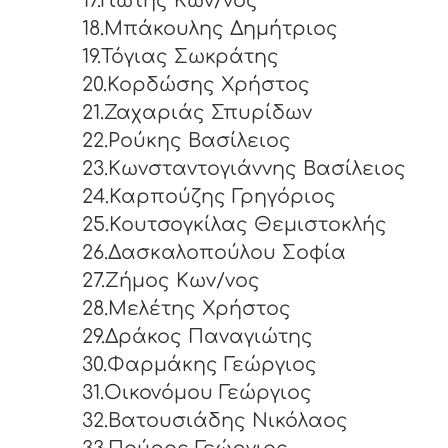
17.Γιώτης Κων/νος
18.Μπάκουλης Δημήτριος
19.Τόγιας Σωκράτης
20.Κορδώσης Χρήστος
21.Ζαχαριάς Σπυρίδων
22.Ρούκης Βασίλειος
23.Κωνσταντογιάννης Βασίλειος
24.Καρπούζης Γρηγόριος
25.Κουτσογκίλας Θεμιστοκλής
26.Δασκαλοπούλου Σοφία
27.Ζήμος Κων/νος
28.Μελέτης Χρήστος
29.Δράκος Παναγιώτης
30.Φαρμάκης Γεώργιος
31.Οικονόμου Γεώργιος
32.Βατουσιάδης Νικόλαος