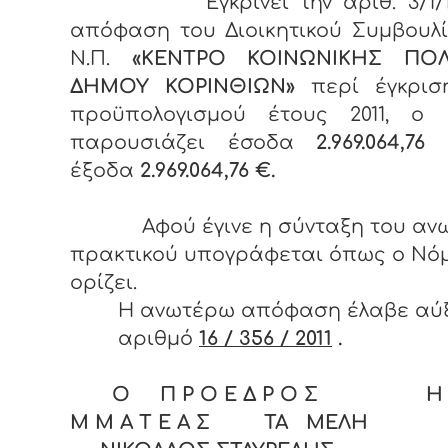
Εγκρίνει την αριθ. 3/1/18-
απόφαση του Διοικητικού Συμβουλ
Ν.Π.
«
ΚΕΝΤΡΟ ΚΟΙΝΩΝΙΚΗΣ ΠΟΛ
ΔΗΜΟΥ ΚΟΡΙΝΘΙΩΝ»
περί έγκρισ
προϋπολογισμού έτους 2011, ο 
παρουσιάζει έσοδα
2.969.064,
έξοδα
2.969.064,76 €.
Αφού έγινε η σύνταξη του αν
πρακτικού υπογράφεται όπως ο Νό
ορίζει.
Η ανωτέρω απόφαση έλαβε αύ
αριθμό
16 / 356 / 2011
.
Ο Π Ρ Ο Ε Δ Ρ Ο Σ Η Γ
Μ Μ Α Τ Ε Α Σ ΤΑ ΜΕΛΗ