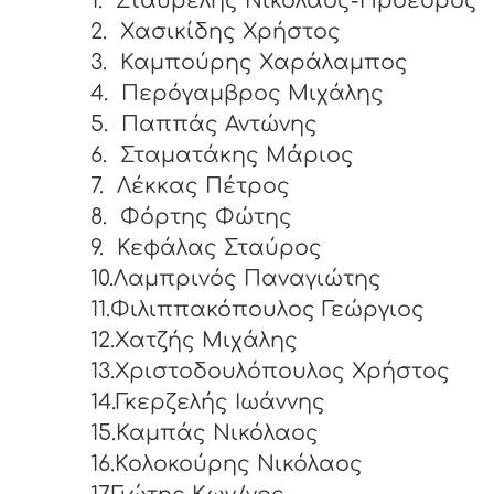
1.
Σταυρέλης Νικόλαος-Πρόεδρος
2.
Χασικίδης Χρήστος
3.
Καμπούρης Χαράλαμπος
4.
Περόγαμβρος Μιχάλης
5.
Παππάς Αντώνης
6.
Σταματάκης Μάριος
7.
Λέκκας Πέτρος
8.
Φόρτης Φώτης
9.
Κεφάλας Σταύρος
10.Λαμπρινός Παναγιώτης
11.Φιλιππακόπουλος Γεώργιος
12.Χατζής Μιχάλης
13.Χριστοδουλόπουλος Χρήστος
14.Γκερζελής Ιωάννης
15.Καμπάς Νικόλαος
16.Κολοκούρης Νικόλαος