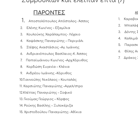
Συμβουλίων και έλειπαν επτά (7)
ΠΑΡΟΝΤΕΣ
Α
1.
Καραβοκ
1.
Αποστολόπουλος Απόστολος- Άσσος
2.
Μπαλάφ
2.
Ελένης Κων/νος – Εξαμίλια
3.
Δόντης 
3.
Κουλούκης Χαράλαμπος- Λέχαιο
4.
Καλλιμά
4.
Καψάσκης Παναγιώτης – Περιγιάλι
5.
Παρασκ
5.
Στέφης Αναστάσιος –Αγ. Ιωάννης
6.
Φίλης Α
6.
Ανδριανόπουλος Βασίλειος-K. Άσσος
7.
Δράκος 
7.
Παπαϊωάννου Κων/νος –Αρχ.Κόρινθος
8.
Κορδώση Ευγενία – Κλένια
9.
Ανδρέου Ιωάννης –Κόρινθος
10.Γιαννούλης Νικόλαος – Κουταλάς
11.
Καρσιώτης Παναγιώτης –Αγγελ/στρο
12.Κλέττας Παναγιώτης – Σοφικό
13. Γκούμας Γεώργιος – Κόρφος
14. Ρούκης Βασίλης – Ξυλοκέριζα
15. Χριστοδούλου Παναγιώτης- Αθίκια