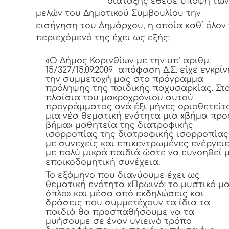
διάταξης έθεσε υπόψη των
μελών του Δημοτικού Συμβουλίου την
εισήγηση του Δημάρχου, η οποία καθ΄ όλον
περιεχόμενό της έχει ως εξής:
«O Δήμος Κορινθίων με την υπ’ αριθμ.
15/327/15.09.2009 απόφαση Δ.Σ. είχε εγκρίν
την συμμετοχή μας στο πρόγραμμα
πρόληψης της παιδικής παχυσαρκίας. Στ
πλαίσια του μακροχρόνιου αυτού
προγράμματος ανά έξι μήνες οριοθετείτ
μια νέα θεματική ενότητα μια «βήμα προ
βήμα» μαθητεία της διατροφικής
ισορροπίας της διατροφικής ισορροπίας
με συνεχείς και επικεντρωμένες ενέργει
με πολύ μικρά παιδιά ώστε να ευνοηθεί 
εποικοδομητική συνέχεια.
Το εξάμηνο που διανύουμε έχει ως
θεματική ενότητα «Πρωινό: το μυστικό μ
όπλο» και μέσα από εκδηλώσεις και
δράσεις που συμμετέχουν τα ίδια τα
παιδιά θα προσπαθήσουμε να τα
μυήσουμε σε έναν υγιεινό τρόπο