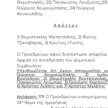
Θεμιστοκλής, 22) Παναγιώτης Λουζιώτης,23)
Γεώργιος Κουρούμπαλης, 24) Γεώργιος
Κουκουλίδης.
Α π ό ν τ ε ς
1) Θεμιστοκλής Κλεπετσάνης, 2) Φώτης
Τζαναβάρας, 3) Κων/νος ) Γιώτης.
Ο Προεδρεύων αφού διαπίστωσε απαρτία,
άρχισε τη συνεδρίαση του Δημοτικού
Συμβουλίου
Υπενθυμίζεται ότι έχουν αποχωρήσει οι
Γεώργιος Κουρούμπαλης, 2) Ιωάνν
Βορτελίνος ,3) Θεμιστοκλής Κουτσογκίλας,
Παναγιώτης Λούμπας, 5) Γρηγόρης Καρπούζ
6) Χρήστος Λιάπης και 7) Χρήστος Μελέτης
Απόφαση:
179
Ο Προεδρεύων εισηγούμενος
ο
24
θέμα της ημερήσιας