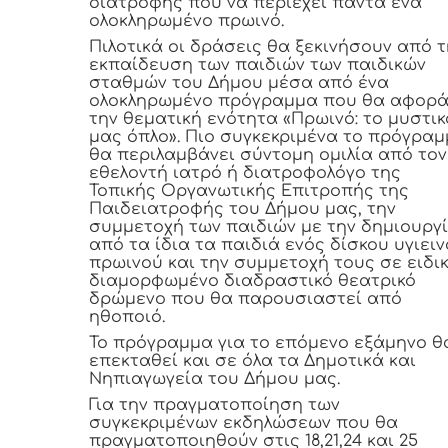
διατροφής που να περιέχει πάντα ένα
ολοκληρωμένο πρωινό.
Πιλοτικά οι δράσεις θα ξεκινήσουν από τ
εκπαίδευση των παιδιών των παιδικών
σταθμών του Δήμου μέσα από ένα
ολοκληρωμένο πρόγραμμα που θα αφορ
την θεματική ενότητα «Πρωινό: το μυστικ
μας όπλο». Πιο συγκεκριμένα το πρόγρα
θα περιλαμβάνει σύντομη ομιλία από τον
εθελοντή ιατρό ή διατροφολόγο της
Τοπικής Οργανωτικής Επιτροπής της
Παιδειατροφής του Δήμου μας, την
συμμετοχή των παιδιών με την δημιουργ
από τα ίδια τα παιδιά ενός δίσκου υγιει
πρωινού και την συμμετοχή τους σε ειδι
διαμορφωμένο διαδραστικό θεατρικό
δρώμενο που θα παρουσιαστεί από
ηθοποιό.
Το πρόγραμμα για το επόμενο εξάμηνο θ
επεκταθεί και σε όλα τα Δημοτικά και
Νηπιαγωγεία του Δήμου μας.
Για την πραγματοποίηση των
συγκεκριμένων εκδηλώσεων που θα
πραγματοποιηθούν στις 18,21,24 και 25