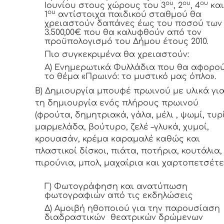
ου
ου
ου
Ιουνίου στους χώρους του 3
, 2
, 4
και
ου
1
αντίστοιχα παιδικού σταθμού θα
χρειαστούν δαπάνες έως του ποσού των
3.500,00€ που θα καλυφθούν από τον
προϋπολογισμό του Δήμου έτους 2010.
Πιο συγκεκριμένα θα χρειαστούν:
Α) Ενημερωτικά Φυλλάδια που θα αφορο
το θέμα «Πρωινό: το μυστικό μας όπλο».
Β) Δημιουργία μπουφέ πρωινού με υλικά γι
τη δημιουργία ενός πλήρους πρωινού
(φρούτα, δημητριακά, γάλα, μέλι , ψωμί, τυρί
μαρμελάδα, βούτυρο, ζελέ –γλυκά, χυμοί,
κρουασάν, κρέμα καραμαλέ καθώς και
πλαστικοί δίσκοι, πιάτα, ποτήρια, κουτάλια,
πιρούνια, μπολ, μαχαίρια και χαρτοπετσέτ
Γ) Φωτογράφηση και ανατύπωση
φωτογραφιών από τις εκδηλώσεις
Δ) Αμοιβή ηθοποιού για την παρουσίαση
διαδραστικών θεατρικών δρώμενων