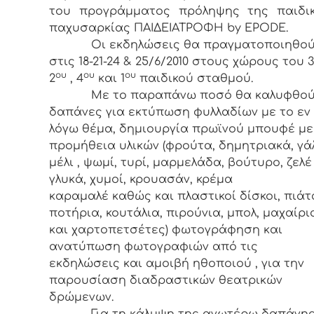
του προγράμματος πρόληψης της παιδι
παχυσαρκίας ΠΑΙΔΕΙΑΤΡΟΦΗ by EPODE.
Οι εκδηλώσεις θα πραγματοποιηθού
στις 18-21-24 & 25/6/2010 στους χώρους του 3
ου
ου
ου
2
, 4
και 1
παιδικού σταθμού.
Με το παραπάνω ποσό θα καλυφθού
δαπάνες για εκτύπωση φυλλαδίων με το εν
λόγω θέμα, δημιουργία πρωϊνού μπουφέ με
προμήθεια υλικών (φρούτα, δημητριακά, γά
μέλι , ψωμί, τυρί, μαρμελάδα, βούτυρο, ζελέ 
γλυκά, χυμοί, κρουασάν, κρέμα
καραμαλέ καθώς και πλαστικοί δίσκοι, πιάτ
ποτήρια, κουτάλια, πιρούνια, μπολ, μαχαίρι
και χαρτοπετσέτες) φωτογράφηση και
ανατύπωση φωτογραφιών από τις
εκδηλώσεις και αμοιβή ηθοποιού , για την
παρουσίαση διαδραστικών θεατρικών
δρώμενων.