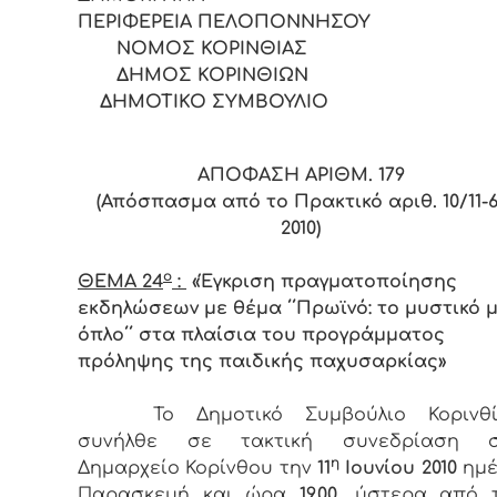
ΠΕΡΙΦΕΡΕΙΑ ΠΕΛΟΠΟΝΝΗΣ
ΝΟΜΟΣ ΚΟΡΙΝΘΙΑΣ
ΔΗΜΟΣ ΚΟΡΙΝΘΙΩΝ
ΔΗΜΟΤΙΚΟ ΣΥΜΒΟΥΛΙΟ
ΑΠΟΦΑΣΗ ΑΡΙΘΜ. 179
(Απόσπασμα από το Πρακτικό αριθ. 10/11-6
2010)
ο
ΘΕΜΑ 24
:
«Έγκριση πραγματοποίησης
εκδηλώσεων με θέμα ΄΄Πρωϊνό: το μυστικό 
όπλο΄΄ στα πλαίσια του προγράμματος
πρόληψης της παιδικής παχυσαρκίας»
Το Δημοτικό Συμβούλιο Κορινθ
συνήλθε σε τακτική συνεδρίαση σ
η
Δημαρχείο Κορίνθου την
11
Ιουνίου 2010
ημέ
Παρασκευή και ώρα
19.00
, ύστερα από 