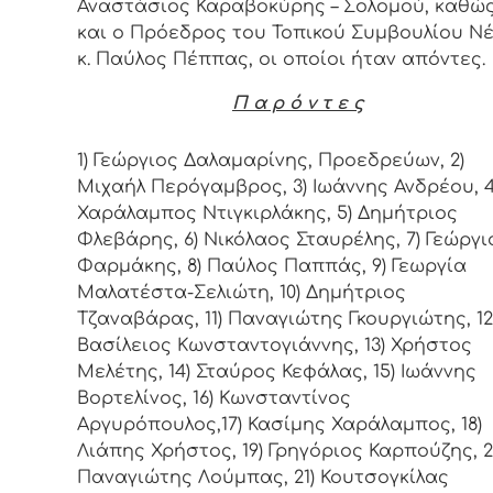
Αναστάσιος Καραβοκύρης – Σολομού, καθώ
και ο Πρόεδρος του Τοπικού Συμβουλίου Ν
κ. Παύλος Πέππας, οι οποίοι ήταν απόντες.
Π α ρ ό ν τ ε ς
1) Γεώργιος Δαλαμαρίνης, Προεδρεύων, 2)
Μιχαήλ Περόγαμβρος, 3) Ιωάννης Ανδρέου, 4
Χαράλαμπος Ντιγκιρλάκης, 5) Δημήτριος
Φλεβάρης, 6) Νικόλαος Σταυρέλης, 7) Γεώργι
Φαρμάκης, 8) Παύλος Παππάς, 9) Γεωργία
Μαλατέστα-Σελιώτη, 10) Δημήτριος
Τζαναβάρας, 11) Παναγιώτης Γκουργιώτης, 12
Βασίλειος Κωνσταντογιάννης, 13) Χρήστος
Μελέτης, 14) Σταύρος Κεφάλας, 15) Ιωάννης
Βορτελίνος, 16) Κωνσταντίνος
Αργυρόπουλος,17) Κασίμης Χαράλαμπος, 18)
Λιάπης Χρήστος, 19) Γρηγόριος Καρπούζης, 2
Παναγιώτης Λούμπας, 21) Κουτσογκίλας