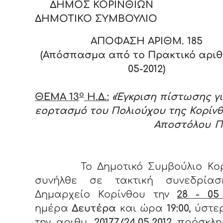
ΔΗΜΟΣ ΚΟΡΙΝΘΙΩΝ
ΔΗΜΟΤΙΚΟ ΣΥΜΒΟΥΛΙΟ
ΑΠΟΦΑΣΗ ΑΡΙΘΜ. 185
(Απόσπασμα από το Πρακτικό αριθ.
05-2012)
ο
ΘΕΜΑ 13
Η.Δ.:
«Έγκριση πίστωσης γι
εορτασμό του Πολιούχου της Κορίν
Αποστόλου Παύλ
Το Δημοτικό Συμβούλιο Κο
συνήλθε σε τακτική συνεδρία
Δημαρχείο Κορίνθου την
28 - 05
ημέρα
Δευτέρα
και ώρα
19:00,
ύστε
την αριθμ.
20177/24.05.2012
πρόσκλη