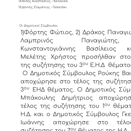
14.Φίλης Αναστάσιος – Κατακάλι
15.Δόντης Σταμάτιος - Γαλατάκι
Οι Δημοτικοί Σύμβουλοι:
1)Φόρτης Φώτιος, 2) Δράκος Παναγιώ
Λαμπρινός Παναγιώτης
Κωνσταντογιάννης Βασίλειος 
Μελέτης Χρήστος προσήλθαν στο
ου
της συζήτησης του 3
Ε.Η.Δ θέματο
Ο Δημοτικός Σύμβουλος Ρούκης Βα
αποχώρησε στο τέλος της συζήτησ
ου
3
ΕΗΔ θέματος. Ο Δημοτικός Σύμ
Μπάκουλης Δημήτριος αποχώρη
ου
τέλος της συζήτησης του 1
θέματ
Η.Δ. και ο Δημοτικός Σύμβουλος Γκ
Ιωάννης αποχώρησε στο τέλο
ου
συζήτησης του 7
θέματος της Η.Δ