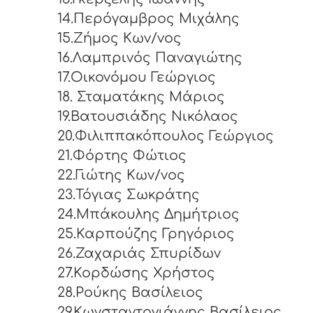
14.Περόγαμβρος Μιχάλης
15.Ζήμος Κων/νος
16.Λαμπρινός Παναγιώτης
17.Οικονόμου Γεώργιος
18. Σταματάκης Μάριος
19.Βατουσιάδης Νικόλαος
20.Φιλιππακόπουλος Γεώργιος
21.Φόρτης Φώτιος
22.Γιώτης Κων/νος
23.Τόγιας Σωκράτης
24.Μπάκουλης Δημήτριος
25.Καρπούζης Γρηγόριος
26.Ζαχαριάς Σπυρίδων
27.Κορδώσης Χρήστος
28.Ρούκης Βασίλειος
29.Κωνσταντογιάννης Βασίλειος