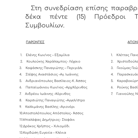
Στη συνεδρίαση επίσης παραβρ
δέκα πέντε (15) Πρόεδροι Τ
Συμβουλίων.
ΠΑΡΟΝΤΕΣ
ΑΠΟΝ
1.
Ελένης Κων/νος – Εξαμίλια
1.
Κλέττας Παν
2.
Κουλούκης Χαράλαμπος- Λέχαιο
2.
Χριστοδούλο
3.
Καψάσκης Παναγιώτης – Περιγιάλι
3.
Γκούμας Γεώ
4.
Στέφης Αναστάσιος –Αγ. Ιωάννης
4.
Παρασκευάς
5.
Ανδριανόπουλος Βασίλειος-K. Άσσος
5.
Καραβοκύρη
6.
Παπαϊωάννου Κων/νος –Αρχ.Κόρινθος
6.
Ρούκης Βασί
7.
Ανδρέου Ιωάννης –Κόρινθος
7.
Γιαννούλης Ν
8.
Καρσιώτης Παναγιώτης –Αγγελ/στρο
9.
Καλλιμάνης Βασίλης –Αγιονόρι
10.Αποστολόπουλος Απόστολος- Άσσος
11.Μπαλάφας Δημήτριος- Στεφάνι
12.Δράκος Χρήστος – Χιλιομόδι
13.Κορδώση Ευγενία – Κλένια