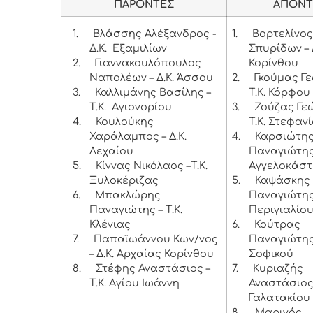
ΠΑΡΟΝΤΕΣ
ΑΠΟΝΤ
1.
Βλάσσης Αλέξανδρος -
1.
Βορτελίνο
Δ.Κ. Εξαμιλίων
Σπυρίδων – Δ
2.
Γιαννακουλόπουλος
Κορίνθου
Ναπολέων – Δ.Κ. Άσσου
2.
Γκούμας Γε
3.
Καλλιμάνης Βασίλης –
Τ.Κ. Κόρφου
Τ.Κ. Αγιονορίου
3.
Ζούζας Γεώ
4.
Κουλούκης
Τ.Κ. Στεφαν
Χαράλαμπος – Δ.Κ.
4.
Καρσιώτη
Λεχαίου
Παναγιώτης 
5.
Κίννας Νικόλαος –Τ.Κ.
Αγγελοκάσ
Ξυλοκέριζας
5.
Καψάσκης
6.
Μπακλώρης
Παναγιώτης 
Παναγιώτης – Τ.Κ.
Περιγιαλίο
Κλένιας
6.
Κούτρας
7.
Παπαϊωάννου Κων/νος
Παναγιώτης 
– Δ.Κ. Αρχαίας Κορίνθου
Σοφικού
8.
Στέφης Αναστάσιος –
7.
Κυριαζής
Τ.Κ. Αγίου Ιωάννη
Αναστάσιος 
Γαλατακίου
8.
Μαρινός