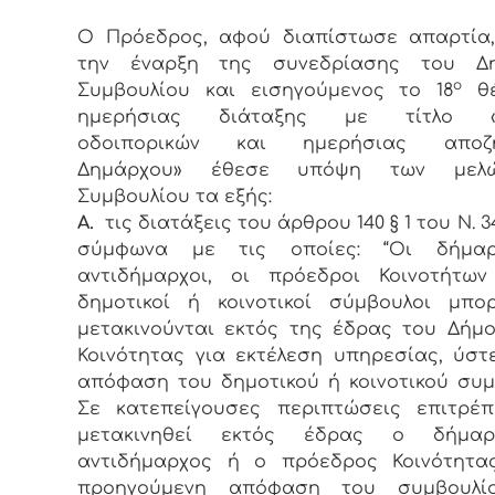
Ο Πρόεδρος, αφού διαπίστωσε απαρτία,
την έναρξη της συνεδρίασης του Δη
ο
Συμβουλίου και εισηγούμενος το 18
θέ
ημερήσιας διάταξης με τίτλο «Έ
οδοιπορικών και ημερήσιας αποζη
Δημάρχου» έθεσε υπόψη των μελ
Συμβουλίου τα εξής:
Α.
τις διατάξεις του άρθρου 140 § 1 του Ν. 3
σύμφωνα με τις οποίες: “Οι δήμαρ
αντιδήμαρχοι, οι πρόεδροι Κοινοτήτων
δημοτικοί ή κοινοτικοί σύμβουλοι μπο
μετακινούνται εκτός της έδρας του Δήμ
Κοινότητας για εκτέλεση υπηρεσίας, ύσ
απόφαση του δημοτικού ή κοινοτικού συμ
Σε κατεπείγουσες περιπτώσεις επιτρέπ
μετακινηθεί εκτός έδρας ο δήμαρ
αντιδήμαρχος ή ο πρόεδρος Κοινότητας
προηγούμενη απόφαση του συμβουλίο