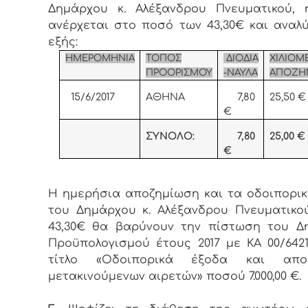
Δημάρχου κ. Αλέξανδρου Πνευματικού, 
ανέρχεται στο ποσό των 43,30€ και αναλ
εξής:
ΗΜΕΡΟΜΗΝΙΑ
ΤΟΠΟΣ
ΔΙΟΔΙΑ
ΧΙΛΙΟΜ
ΠΡΟΟΡΙΣΜΟΥ
-ΝΑΥΛΑ
ΑΠΟΖΗ
15/6/2017
ΑΘΗΝΑ
7,80
25,50 €
€
ΣΥΝΟΛΟ:
7,80
25,00
€
€
Η ημερήσια αποζημίωση και τα οδοιπορι
του Δημάρχου κ. Αλέξανδρου Πνευματικ
43,30€ θα βαρύνουν την πίστωση του Δ
Προϋπολογισμού έτους 2017 με ΚΑ 00/6421.
τίτλο «Οδοιπορικά έξοδα και απο
μετακινούμενων αιρετών» ποσού 7.000,00 €