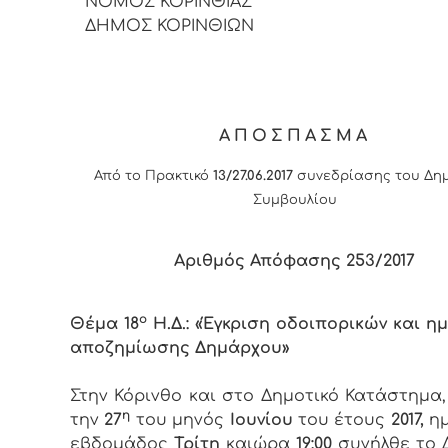
ΝΟΜΟΣ ΚΟΡΙΝΘΙΑΣ
ΔΗΜΟΣ ΚΟΡΙΝΘΙΩΝ
ΑΠΟΣΠΑΣΜΑ
Από το Πρακτικό
13/27.06.2017
συνεδρίασης του Δημ
Συμβουλίου
Αριθμός Απόφασης 253/2017
ο
Θέμα 18
Η.Δ.: «Έγκριση οδοιπορικών και η
αποζημίωσης Δημάρχου»
Στην Κόρινθο και στο Δημοτικό Κατάστημα
η
την
27
του μηνός
Ιουνίου
του έτους
2017,
ημ
εβδομάδος
Τρίτη
καιώρα
19:00
συνήλθε το 