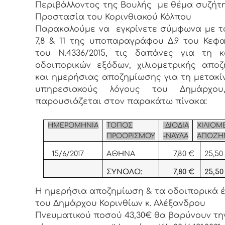
Περιβάλλοντος της Βουλής με θέμα συζήτ
Προστασία του Κορινθιακού Κόλπου
Παρακαλούμε να εγκρίνετε σύμφωνα με 
7,8 & 11 της υποπαραγράφου Δ.9 του Κεφα
του N.4336/2015, τις δαπάνες για τη 
οδοιπορικών εξόδων, χιλιομετρικής απο
και ημερήσιας αποζημίωσης για τη μετακί
υπηρεσιακούς λόγους του Δημάρχο
παρουσιάζεται στον παρακάτω πίνακα:
ΗΜΕΡΟΜΗΝΙΑ
ΤΟΠΟΣ
ΔΙΟΔΙΑ
ΧΙΛΙΟΜ
ΠΡΟΟΡΙΣΜΟΥ
-ΝΑΥΛΑ
ΑΠΟΖΗ
15/6/2017
ΑΘΗΝΑ
7,80 €
25,50
ΣΥΝΟΛΟ:
7,80 €
25,50
Η ημερήσια αποζημίωση & τα οδοιπορικά 
του Δημάρχου Κορινθίων κ. Αλέξανδρου
Πνευματικού ποσού 43,30€ θα βαρύνουν τη