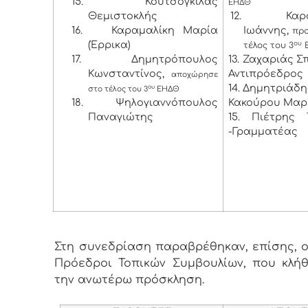
15.
Κουτσογκίλας
ΕΗΔΘ
Θεμιστοκλής
12. Καρα
16.
Καραμαλίκη Μαρία
Ιωάννης,
προ
(Έρρικα)
ου
τέλος του 3
17.
Δημητρόπουλος
13. Ζαχαριάς Σ
Κωνσταντίνος,
Αντιπρόεδρος
αποχώρησε
14. Δημητριάδη
ου
στο τέλος του 3
ΕΗΔΘ
18.
Ψηλογιαννόπουλος
Κακούρου Μαρ
Παναγιώτης
15. Πιέτρης 
-Γραμματέας
Στη συνεδρίαση παραβρέθηκαν, επίσης, ο
Πρόεδροι Τοπικών Συμβουλίων, που κλή
την ανωτέρω πρόσκληση.