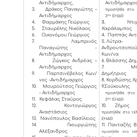
Αντιδήμαρχος,
Αντιδήμαρχος
3.
Δράκος Παναγιώτης –
προσήλθε στο 
Αντιδήμαρχος
ου
3
ΕΗΔΘ
4.
Φαρμάκης Γεώργιος
3.
Ντι
5.
Σταυρέλης Νικόλαος
Χαράλαμπος
6.
Οικονόμου Γεώργιος
4. Παππάς Αντ
7.
Λαμπρινός
5. Λύτρα-
Παναγιώτης -
Ανδρουτσοπο
Αντιδήμαρχος
Κων/να
8.
Ζώγκος Ανδρέας –
6. Βλάσσης Δη
Αντιδήμαρχος
7. Μπάκ
9.
Παρτσινέβελος Κων/
Δημήτριος
νος -Αντιδήμαρχος
8. Κορδώσης Χ
10.
Μουρούτσος Γεώργιος
9.Σούκουλης 
- Αντιδήμαρχος
προσήλθε στο 
11.
Κεφάλας Σταύρος
ου
3
ΕΗΔΘ
12.
Κοντογιώργος
10. Ζήμος Κ
Αναστάσιος
προσήλθε στο τέ
13.
Νανόπουλος Βασίλειος
ΕΗΔΘ
14.
Γκουργιώτης
11. Πανταζής Β
Αλέξανδρος
προσήλθε στο τέ