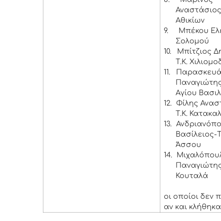
Αναστάσιος 
Αθικίων
9.
Μπέκου Ελέ
Σολομού
10.
Μπίτζιος Δ
Τ.Κ. Χιλιομο
11.
Παρασκευ
Παναγιώτης 
Αγίου Βασι
12.
Φίλης Ανασ
Τ.Κ. Κατακα
13.
Ανδριανόπ
Βασίλειος-Τ
Άσσου
14.
Μιχαλόπου
Παναγιώτης 
Κουταλά
οι οποίοι δεν
αν και κλήθηκα