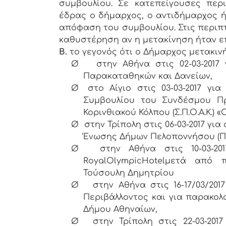
συμβουλίου. Σε κατεπείγουσες περι
έδρας ο δήμαρχος, ο αντιδήμαρχος ή
απόφαση του συμβουλίου. Στις περιπ
καθυστέρηση αν η μετακίνηση ήταν επ
Β.
το γεγονός ότι ο Δήμαρχος μετακιν
Ø
στην Αθήνα στις 02-03-201
Παρακαταθηκών και Δανείων,
Ø
στο Αίγιο στις 03-03-2017 γι
Συμβουλίου του Συνδέσμου Π
Κορινθιακού Κόλπου (Σ.Π.Ο.Α.Κ.) «
Ø
στην Τρίπολη στις 06-03-2017 γ
Ένωσης Δήμων Πελοποννήσου (Π
Ø
στην Αθήνα στις 10-03-2
RoyalOlympicHotelμετά από 
Τούσουλη Δημητρίου
Ø
στην Αθήνα στις 16-17/03/20
Περιβάλλοντος και για παρακολ
Δήμου Αθηναίων,
Ø
στην Τρίπολη στις 22-03-20