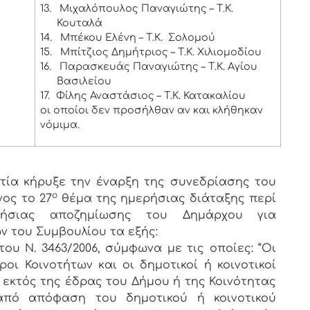
13.
Μιχαλόπουλος Παναγιώτης – Τ.Κ.
Κουταλά
14.
Μπέκου Ελένη – Τ.Κ. Σολομού
15.
Μπίτζιος Δημήτριος – Τ.Κ. Χιλιομοδίου
16.
Παρασκευάς Παναγιώτης – Τ.Κ. Αγίου
Βασιλείου
17.
Φίλης Αναστάσιος – Τ.Κ. Κατακαλίου
οι οποίοι δεν προσήλθαν αν και κλήθηκαν
νόμιμα.
ία κήρυξε την έναρξη της συνεδρίασης του
ο
ος το 27
θέμα της ημερήσιας διάταξης περί
ρήσιας αποζημίωσης του Δημάρχου για
ν του Συμβουλίου τα εξής:
του Ν. 3463/2006, σύμφωνα με τις οποίες: “Οι
ροι Κοινοτήτων και οι δημοτικοί ή κοινοτικοί
 εκτός της έδρας του Δήμου ή της Κοινότητας
από απόφαση του δημοτικού ή κοινοτικού