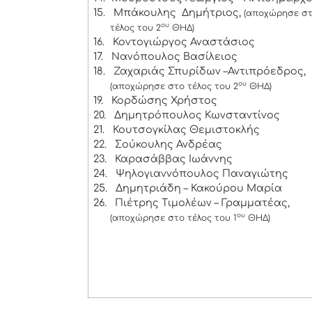
15.
Μπάκουλης Δημήτριος,
(αποχώρησε σ
ου
τέλος του 2
ΘΗΔ)
16.
Κοντογιώργος Αναστάσιος
17.
Νανόπουλος Βασίλειος
18.
Ζαχαριάς Σπυρίδων –Αντιπρόεδρος,
ου
(αποχώρησε στο τέλος του 2
ΘΗΔ)
19.
Κορδώσης Χρήστος
20.
Δημητρόπουλος Κωνσταντίνος
21.
Κουτσογκίλας Θεμιστοκλής
22.
Σούκουλης Ανδρέας
23.
Καρασάββας Ιωάννης
24.
Ψηλογιαννόπουλος Παναγιώτης
25.
Δημητριάδη – Κακούρου Μαρία
26.
Πιέτρης Τιμολέων – Γραμματέας,
ου
(αποχώρησε στο τέλος του 1
ΘΗΔ)