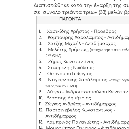
Διαπιστώθηκε κατά την έναρξη της συ
σε σύνολο τριάντα τριών (33) μελών βρ
ΠΑΡΟΝΤΑ
1.
Χασικίδης Χρήστος - Πρόεδρος
2.
Καμπούρης Χαράλαμπος – Αντιδήμα
3.
Χατζής Μιχαήλ – Αντιδήμαρχος
4.
Μελέτης Χρήστος,
(αποχώρησε στο τέλ
ου
2
ΘΗΔ)
5.
Ζήμος Κωνσταντίνος
6.
Σταυρέλης Νικόλαος
7.
Οικονόμου Γεώργιος
8.
Ντιγκιρλάκης Χαράλαμπος,
(αποχώρησε
τέλος του 2ου ΗΔΘ)
9.
Λύτρα – Ανδρουτσοπούλου Κωνσταν
10.
Βλάσσης Δημήτριος
11.
Ζώγκος Ανδρέας – Αντιδήμαρχος
12.
Παρτσινέβελος Κωνσταντίνος -
Αντιδήμαρχος
13.
Λαμπρινός Παναγιώτης - Αντιδήμαρ
14.
Μουρούτσος Γεώργιος – Αντιδήμαρχ