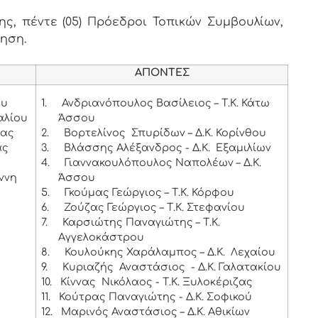
, πέντε (05) Πρόεδροι Τοπικών Συμβουλίων,
ληση.
ΑΠΟΝΤΕΣ
ου
1.
Ανδριανόπουλος Βασίλειος – Τ.Κ. Κάτω
αλίου
Άσσου
ιας
2.
Βορτελίνος Σπυρίδων – Δ.Κ. Κορίνθου
ας
3.
Βλάσσης Αλέξανδρος - Δ.Κ. Εξαμιλίων
4.
Γιαννακουλόπουλος Ναπολέων – Δ.Κ.
ννη
Άσσου
5.
Γκούμας Γεώργιος – Τ.Κ. Κόρφου
6.
Ζούζας Γεώργιος – Τ.Κ. Στεφανίου
7.
Καρσιώτης Παναγιώτης – Τ.Κ.
Αγγελοκάστρου
8.
Κουλούκης Χαράλαμπος – Δ.Κ. Λεχαίου
9.
Κυριαζής Αναστάσιος - Δ.Κ. Γαλατακίου
10.
Κίννας Νικόλαος - Τ.Κ. Ξυλοκέριζας
11.
Κούτρας Παναγιώτης - Δ.Κ. Σοφικού
12.
Μαρινός Αναστάσιος – Δ.Κ. Αθικίων