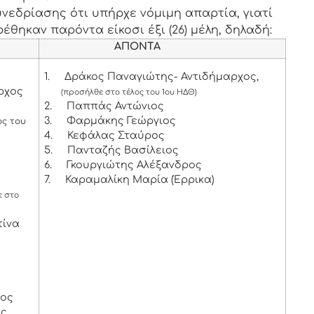
νεδρίασης ότι υπήρχε νόμιμη απαρτία, γιατί
έθηκαν παρόντα είκοσι έξι (26) μέλη, δηλαδή:
ΑΠΟΝΤΑ
1.
Δράκος Παναγιώτης- Αντιδήμαρχος,
ρχος
(προσήλθε στο τέλος του 1ου ΗΔΘ)
2.
Παππάς Αντώνιος
3.
Φαρμάκης Γεώργιος
ος του
4.
Κεφάλας Σταύρος
5.
Πανταζής Βασίλειος
6.
Γκουργιώτης Αλέξανδρος
7.
Καραμαλίκη Μαρία (Έρρικα)
 στο
τίνα
χος
ος