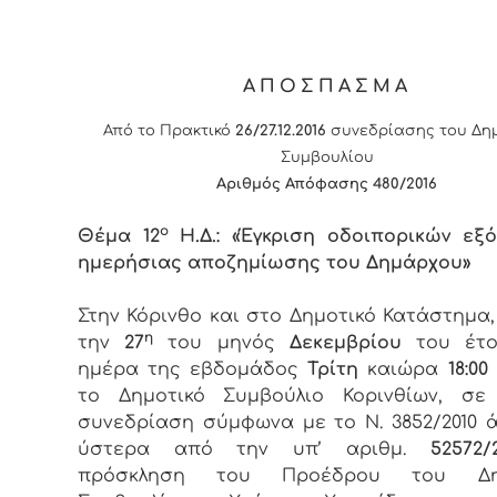
ΑΠΟΣΠΑΣΜΑ
Από το Πρακτικό
26/27.12.2016
συνεδρίασης του Δη
Συμβουλίου
Αριθμός Απόφασης 4
80
/2016
ο
Θέμα 12
Η.Δ.: «Έγκριση οδοιπορικών εξ
ημερήσιας αποζημίωσης του Δημάρχου»
Στην Κόρινθο και στο Δημοτικό Κατάστημα
η
την
27
του μηνός
Δεκεμβρίου
του έτ
ημέρα της εβδομάδος
Τρίτη
καιώρα
18:00
το Δημοτικό Συμβούλιο Κορινθίων, σε 
συνεδρίαση σύμφωνα με το Ν. 3852/2010 ά
ύστερα από την υπ’ αριθμ.
52572/2
πρόσκληση του Προέδρου του Δημ