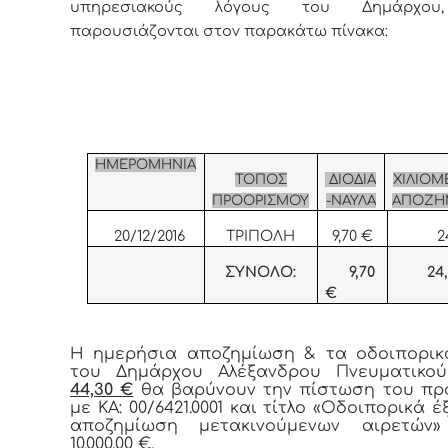
υπηρεσιακούς λόγους του Δημάρχο
παρουσιάζονται στον παρακάτω πίνακα:
ΗΜΕΡΟΜΗΝΙΑ
ΤΟΠΟΣ
ΔΙΟΔΙΑ
ΧΙΛΙΟΜ
ΠΡΟΟΡΙΣΜΟΥ
-ΝΑΥΛΑ
ΑΠΟΖΗ
20/12/2016
ΤΡΙΠΟΛΗ
9,70 €
2
ΣΥΝΟΛΟ:
9,70
24,
€
Η ημερήσια αποζημίωση & τα οδοιπορικ
του Δημάρχου Αλέξανδρου Πνευματικο
44,30 €
θα βαρύνουν την πίστωση του πρ
με ΚΑ: 00/6421.0001 και τίτλο «Οδοιπορικά 
αποζημίωση μετακινούμενων αιρετών
10.000,00 €.