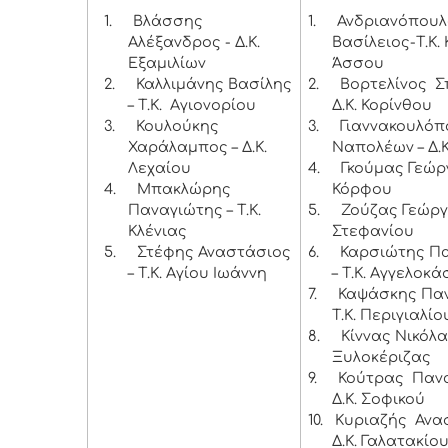
1.
Βλάσσης
1.
Ανδριανόπουλ
Αλέξανδρος - Δ.Κ.
Βασίλειος-Τ.Κ.
Εξαμιλίων
Άσσου
2.
Καλλιμάνης Βασίλης
2.
Βορτελίνος Σ
– Τ.Κ. Αγιονορίου
Δ.Κ. Κορίνθου
3.
Κουλούκης
3.
Γιαννακουλόπ
Χαράλαμπος – Δ.Κ.
Ναπολέων – Δ.
Λεχαίου
4.
Γκούμας Γεώργι
4.
Μπακλώρης
Κόρφου
Παναγιώτης – Τ.Κ.
5.
Ζούζας Γεώργι
Κλένιας
Στεφανίου
5.
Στέφης Αναστάσιος
6.
Καρσιώτης Π
– Τ.Κ. Αγίου Ιωάννη
– Τ.Κ. Αγγελοκ
7.
Καψάσκης Παν
Τ.Κ. Περιγιαλίο
8.
Κίννας Νικόλαο
Ξυλοκέριζας
9.
Κούτρας Πανα
Δ.Κ. Σοφικού
10.
Κυριαζής Ανα
Δ.Κ. Γαλατακίο