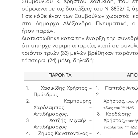
Συμβουλίου κ. Χρήστου Χασικίδη, που ε
σύμφωνα με τις διατάξεις του Ν. 3852/10, ά
1 σε κάθε έναν των Συμβούλων χωριστά κ
στο Δήμαρχο Αλέξανδρο Πνευματικό, ο
ήταν παρών.
Διαπιστώθηκε κατά την έναρξη της συνεδρ
ότι υπήρχε νόμιμη απαρτία, γιατί σε σύνολ
τριάντα τριών (33) μελών βρέθηκαν παρόντα
τέσσερα (24) μέλη, δηλαδή:
ΠΑΡΟΝΤΑ
ΑΠΟΝ
1.
Χασικίδης Χρήστος –
1.
Παππάς Αντώ
Πρόεδρος
2.
2.
Καμπούρης
Χρήστος,
προσ
Χαράλαμπος –
ου
τέλος του 1
ΗΔΘ
Αντιδήμαρχος,
3.
Κορδώσης
3.
Χατζής Μιχαήλ –
Χρήστος,
προσήλ
Αντιδήμαρχος
ου
έναρξη του 1
ΗΔ
4.
Ζήμος Κωνσταντίνος –
4.
Γκ