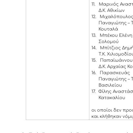
11.
Μαρινός Αναστ
Δ.Κ. Αθικίων
12.
Μιχαλόπουλο
Παναγιώτης – Τ
Κουταλά
13.
Μπέκου Ελένη –
Σολομού
14.
Μπίτζιος Δημή
Τ.Κ. Χιλιομοδίο
15.
Παπαϊωάννου 
Δ.Κ. Αρχαίας Κ
16.
Παρασκευάς
Παναγιώτης – Τ
Βασιλείου
17.
Φίλης Αναστάσι
Κατακαλίου
οι οποίοι δεν πρ
και κλήθηκαν νόμι