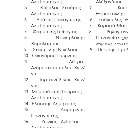
Αντιδήμαρχος
Αλέξανδρος
5.
Κεφάλας Σταύρος –
5.
Κουτ
Αντιδήμαρχος
Θεμιστοκλής
6.
Δράκος Παναγιώτης –
6.
Σούκουλης Α
Αντιδήμαρχος
7.
Καρασάββας 
7.
Φαρμάκης Γεώργιος
8.
Ψηλογιαν
8.
Ντιγκιρλάκης
Παναγιώτης,
π
Χαράλαμπος
ου
στην έναρξη του 1
9.
Σταυρέλης Νικόλαος
9.
Πιέτρης Τιμο
10.
Οικονόμου Γεώργιος
11.
Λύτρα-
Ανδρουτσοπούλου Κων/
να
12.
Παρτσινέβελος Κων/
νος
13.
Μουρούτσος Γεώργιος -
Αντιδήμαρχος
14.
Βλάσσης Δημήτριος
15.
Λαμπρινός
Παναγιώτης,
16.
Ζώγκος Ανδρέας –
Αντιδήμαρχος,