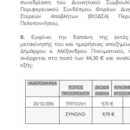
συνεδρίαση του Διοικητικού Συμβουλ
Περιφερειακού Συνδέσμου Φορέων Διαχ
Στερεών Αποβλήτων (ΦΟΔΣΑ) Περιφ
Πελοποννήσου,
Β.
Εγκρίνει την δαπάνη της εκτό
μετακίνησής του και ημερήσιας αποζημί
Δημάρχου κ. Αλέξανδρου Πνευματικού, 
ανέρχεται στο ποσό των 44,30 € και αναλ
εξής:
ΗΜΕΡΟΜΗΝΙΑ
ΤΟΠΟΣ
ΔΙΟΔΙΑ
ΧΙΛΙΟΜ
ΠΡΟΟΡΙΣΜΟΥ
-ΝΑΥΛΑ
ΑΠΟΖΗ
20/12/2016
ΤΡΙΠΟΛΗ
9,70 €
ΣΥΝΟΛΟ:
9,70 €
2