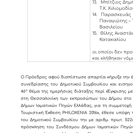
13.
Μπίτζιος Δημή
Τ.Κ. Χιλιομοδί
14.
Παρασκευάς
Παναγιώτης – Τ
Βασιλείου
15.
Φίλης Αναστάσι
Κατακαλίου
οι οποίοι δεν πρ
και κλήθηκαν νόμ
Ο Πρόεδρος αφού διαπίστωσε απαρτία κήρυξε την έ
συνεδρίασης του Δημοτικού Συμβουλίου και εισηγο
ο
46
θέμα της ημερήσιας διάταξης περί «Έγκρισης μ
στη Θεσσαλονίκη των εκπροσώπων του Δήμου στο
Δήμων Ιαματικών Πηγών Ελλάδας, για τη συμμετοχή
Τουριστική Έκθεση
PHILOXENIA
2016»,
έθεσε υπόψη 
του Δημοτικού Συμβουλίου την με αριθμ. πρωτ. 5226/
πρόσκληση
του Συνδέσμου Δήμων Ιαματικών Πηγώ