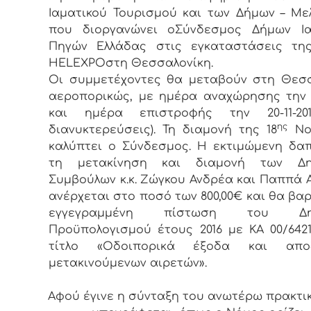
Ιαματικού Τουρισμού και των Δήμων – Με
που διοργανώνει oΣύνδεσμος Δήμων Ια
Πηγών Ελλάδας στις εγκαταστάσεις τη
HELEXPOστη Θεσσαλονίκη.
Οι συμμετέχοντες θα μεταβούν στη Θεσ
αεροπορικώς, με ημέρα αναχώρησης την 18
και ημέρα επιστροφής την 20-11-20
ης
διανυκτερεύσεις). Τη διαμονή της 18
Νο
καλύπτει ο Σύνδεσμος. Η εκτιμώμενη δα
τη μετακίνηση και διαμονή των Δη
Συμβούλων κ.κ. Ζώγκου Ανδρέα και Παππά 
ανέρχεται στο ποσό των 800,00€ και θα βαρ
εγγεγραμμένη πίστωση του Δημ
Προϋπολογισμού έτους 2016 με ΚΑ 00/6421.
τίτλο «Οδοιπορικά έξοδα και απο
μετακινούμενων αιρετών».
Αφού έγινε η σύνταξη του ανωτέρω πρακτι