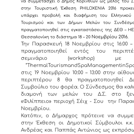
να συμμετάσχει ο Δήμος Κορινθίων ως μέλος του Σ
στην Τουριστική Έκθεση
PHILOXENIA
2016
προκε
υπάρχει προβολή και διαφήμιση του Ελληνικού 
Τουρισμού και των Δήμων Μελών του Συνδέσμ
πραγματοποιηθεί
στις εγκαταστάσεις της ΔΕΘ –
HE
Νοεμβρίου 2016.
Θεσσαλονίκη το διάστημα 18 – 20
Την Παρασκευή 18 Νοεμβρίου στις 16:00 – 
πραγματοποιηθεί εντός του περιπτ
σεμινάριο (workshop) με
“ThermalTourismandSpaManagementinSpa
στις 19 Νοεμβρίου 10:00 – 13:00 στην αίθο
περιπτέρου 8 θα πραγματοποιηθεί Διο
Συμβούλιο του φορέα. Ο Σύνδεσμος θα καλ
διαμονή των μελών του Δ.Σ. στο ξεν
«Φιλίππειο» περιοχή Σέιχ - Σου την Παρα
Νοεμβρίου.
Κατόπιν, ο Δήμαρχος πρότεινε να συμμ
στην Έκθεση οι Δημοτικοί Σύμβουλοι κ.κ
Ανδρέας και Παππάς Αντώνιος ως εκπρόσ