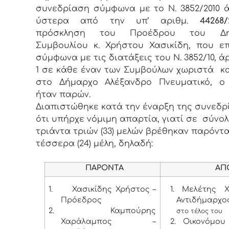
συνεδρίαση σύμφωνα με το Ν. 3852/2010 ά
ύστερα από την υπ’ αριθμ.
44268/2
πρόσκληση του Προέδρου του Δημ
Συμβουλίου κ. Χρήστου Χασικίδη, που ε
σύμφωνα με τις διατάξεις του Ν. 3852/10, ά
1 σε κάθε έναν των Συμβούλων χωριστά κ
στο Δήμαρχο Αλέξανδρο Πνευματικό, ο
ήταν παρών.
Διαπιστώθηκε κατά την έναρξη της συνεδρ
ότι υπήρχε νόμιμη απαρτία, γιατί σε σύνο
τριάντα τριών (33) μελών βρέθηκαν παρόντα
τέσσερα (24) μέλη, δηλαδή:
ΠΑΡΟΝΤΑ
ΑΠΟΝ
1.
Χασικίδης Χρήστος –
1. Μελέτης 
Πρόεδρος
Αντιδήμαρχο
2.
Καμπούρης
στο τέλος του
Χαράλαμπος –
2. Οικονόμου 