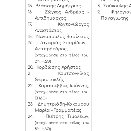
20
ΗΔΘ)
15.
Βλάσσης Δημήτριος
8. Σούκουλης 
16.
Ζώγκος Ανδρέας -
9. Ψηλογιαν
Αντιδήμαρχος
Παναγιώτης
17.
Κοντογιώργος
Αναστάσιος
18.
Νανόπουλος Βασίλειος
19.
Ζαχαριάς Σπυρίδων –
Αντιπρόεδρος,
(αποχώρησε στο τέλος του
ου
2
ΗΔΘ)
20.
Κορδώσης Χρήστος
21.
Κουτσογκίλας
Θεμιστοκλής
22.
Καρασάββας Ιωάννης,
(αποχώρησε στο τέλος του
ΕΗΔΘ)
23.
Δημητριάδη–Κακούρου
Μαρία – Γραμματέας
24.
Πιέτρης Τιμολέων,
(αποχώρησε στο τέλος του
ου
8
ΗΔΘ)