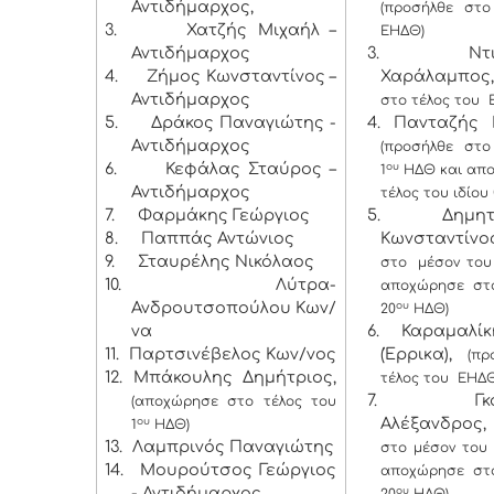
Αντιδήμαρχος,
(προσήλθε στ
3.
Χατζής Μιχαήλ –
ΕΗΔΘ)
Αντιδήμαρχος
3. Ντιγκ
4.
Ζήμος Κωνσταντίνος –
Χαράλαμπος,
Αντιδήμαρχος
στο τέλος του 
5.
Δράκος Παναγιώτης -
4. Πανταζής Β
Αντιδήμαρχος
(προσήλθε στ
6.
Κεφάλας Σταύρος –
ου
1
ΗΔΘ και απ
Αντιδήμαρχος
τέλος του ιδίου
7.
Φαρμάκης Γεώργιος
5. Δημητρ
8.
Παππάς Αντώνιος
Κωνσταντίνο
9.
Σταυρέλης Νικόλαος
στο μέσον του
10.
Λύτρα-
αποχώρησε στ
Ανδρουτσοπούλου Κων/
ου
20
ΗΔΘ)
να
6. Καραμαλί
11.
Παρτσινέβελος Κων/νος
(Έρρικα),
(πρ
12.
Μπάκουλης Δημήτριος,
τέλος του ΕΗΔΘ
7. Γκουρ
(αποχώρησε στο τέλος του
Αλέξανδρο
ου
1
ΗΔΘ)
13.
Λαμπρινός Παναγιώτης
στο μέσον του 
14.
Μουρούτσος Γεώργιος
αποχώρησε στ
- Αντιδήμαρχος
ου