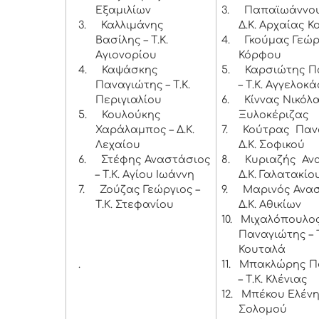
Εξαμιλίων
3.
Παπαϊωάννου
3.
Καλλιμάνης
Δ.Κ. Αρχαίας Κ
Βασίλης – Τ.Κ.
4.
Γκούμας Γεώργ
Αγιονορίου
Κόρφου
4.
Καψάσκης
5.
Καρσιώτης Π
Παναγιώτης – Τ.Κ.
– Τ.Κ. Αγγελοκ
Περιγιαλίου
6.
Κίννας Νικόλα
5.
Κουλούκης
Ξυλοκέριζας
Χαράλαμπος – Δ.Κ.
7.
Κούτρας Παν
Λεχαίου
Δ.Κ. Σοφικού
6.
Στέφης Αναστάσιος
8.
Κυριαζής Αν
– Τ.Κ. Αγίου Ιωάννη
Δ.Κ. Γαλατακίο
7.
Ζούζας Γεώργιος –
9.
Μαρινός Ανασ
Τ.Κ. Στεφανίου
Δ.Κ. Αθικίων
10.
Μιχαλόπουλο
Παναγιώτης – Τ
Κουταλά
.
11.
Μπακλώρης Π
– Τ.Κ. Κλένιας
12.
Μπέκου Ελένη 
Σολομού