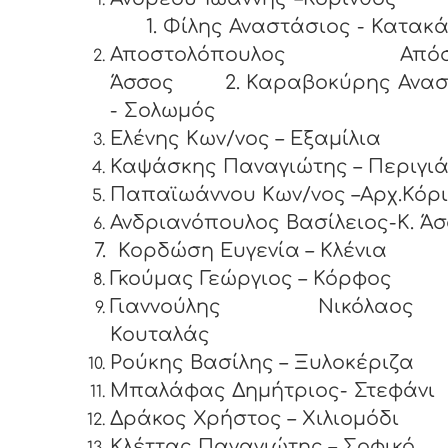
1. Φίλης Αναστάσιος - Κατακά
Αποστολόπουλος Απόστ
Άσσος 2. Καραβοκύρης Ανασ
- Σολωμός
Ελένης Κων/νος – Εξαμίλια
Καψάσκης Παναγιώτης – Περι
Παπαϊωάννου Κων/νος –Αρχ.Κόρ
Ανδριανόπουλος Βασίλειος-K. Ά
7.
Κορδώση Ευγενία – Κλένια
Γκούμας Γεώργιος – Κόρφος
Γιαννούλης Νικόλα
Κουτα
Ρούκης Βασίλης – Ξυλοκέριζα
Μπαλάφας Δημήτριος- Στεφάνι
Δράκος Χρήστος – Χιλιομόδι
Κλέττας Παναγιώτης – Σοφικό