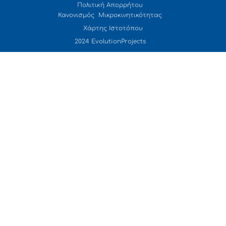
Πολιτική Απορρήτου
Κανονισμός Μικροκινητικότητας
Χάρτης Ιστοτόπου
2024 EvolutionProjects