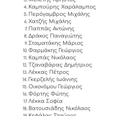
Καμπούρης Χαράλαμπος
Περόγαμβρος Μιχάλης
Χατζής Μιχάλης
Παππάς Αντώνης
Δράκος Παναγιώτης
Σταματάκης Μάριος
Φαρμάκης Γεώργιος
Καμπάς Νικόλαος
Τζαναβάρας Δημήτριος
Λέκκας Πέτρος
Γκερζελής Ιωάννης
Οικονόμου Γεώργιος
Φόρτης Φώτης
Λέκκα Σοφία
Βατουσιάδης Νικόλαος
Κεφάλας Σταύρος