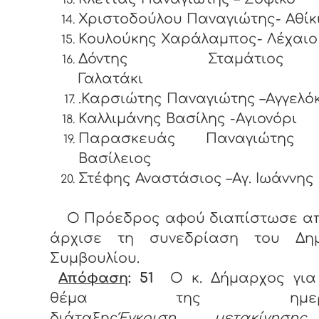
Χριστοδούλου Παναγιώτης- Αθίκ
Κουλούκης Χαράλαμπος- Λέχαιο
Δόντης Σταμάτι
Γαλατ
.Καρσιώτης Παναγιώτης –Αγγελ
Καλλιμάνης Βασίλης -Αγιονόρι
Παρασκευάς Παναγιώτης –
Βασίλειος
Στέφης Αναστάσιος –Αγ. Ιω
Ο Πρόεδρος αφού διαπίστωσε απ
άρχισε τη συνεδρίαση του Δημ
Συμβουλίου.
Απόφαση
: 51
Ο κ. Δήμαρχος για
θέμα της ημερήσ
διάταξης
Έγκριση μετακίνηση