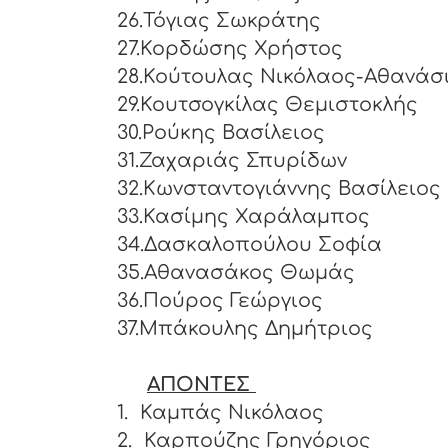
26.Τόγιας Σωκράτης
27.Κορδώσης Χρήστος
28.Κούτουλας Νικόλαος-Αθανάσ
29.Κουτσογκίλας Θεμιστοκλής
30.Ρούκης Βασίλειος
31.Ζαχαριάς Σπυρίδων
32.Κωνσταντογιάννης Βασίλειος
33.Κασίμης Χαράλαμπος
34.Δασκαλοπούλου Σοφία
35.Αθανασάκος Θωμάς
36.Πούρος Γεώργιος
37.Μπάκουλης Δημήτριος
ΑΠΟΝΤΕΣ
1.
Καμπάς Νικόλαος
2.
Καρπούζης Γρηγόριος