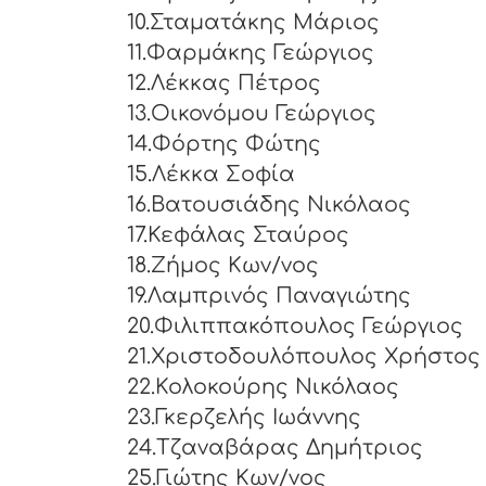
10.Σταματάκης Μάριος
11.Φαρμάκης Γεώργιος
12.Λέκκας Πέτρος
13.Οικονόμου Γεώργιος
14.Φόρτης Φώτης
15.Λέκκα Σοφία
16.Βατουσιάδης Νικόλαος
17.Κεφάλας Σταύρος
18.Ζήμος Κων/νος
19.Λαμπρινός Παναγιώτης
20.Φιλιππακόπουλος Γεώργιος
21.Χριστοδουλόπουλος Χρήστος
22.Κολοκούρης Νικόλαος
23.Γκερζελής Ιωάννης
24.Τζαναβάρας Δημήτριος
25.Γιώτης Κων/νος