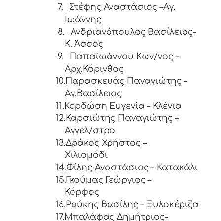
7.
Στέφης Αναστάσιος –Αγ.
Ιωάννης
8.
Ανδριανόπουλος Βασίλειος-
K. Άσσος
9.
Παπαϊωάννου Κων/νος –
Αρχ.Κόρινθος
10.Παρασκευάς Παναγιώτης –
Αγ.Βασίλειος
11.Κορδώση Ευγενία – Κλένια
12.Καρσιώτης Παναγιώτης –
Αγγελ/στρο
13.Δράκος Χρήστος –
Χιλιομόδι
14.Φίλης Αναστάσιος – Κατακάλι
15.Γκούμας Γεώργιος –
Κόρφος
16.Ρούκης Βασίλης – Ξυλοκέριζα
17.Μπαλάφας Δημήτριος-