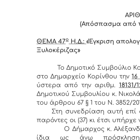
ΑΡΙΘ
(Απόσπασμα από το
ο
ΘΕΜΑ 47
Η.Δ.:
«Έγκριση απολογ
Ξυλοκέριζας»
Το Δημοτικό Συμβούλιο Κ
στο Δημαρχείο Κορίνθου την
16 
ύστερα από την αριθμ.
18131/
Δημοτικού Συμβουλίου κ. Νικολ
του άρθρου 67 § 1 του Ν. 3852/201
Στη συνεδρίαση αυτή επί 
παρόντες οι (37) κι έτσι υπήρχε
Ο Δήμαρχος κ. Αλέξανδρος 
ίδια ως άνω πρόσκληση