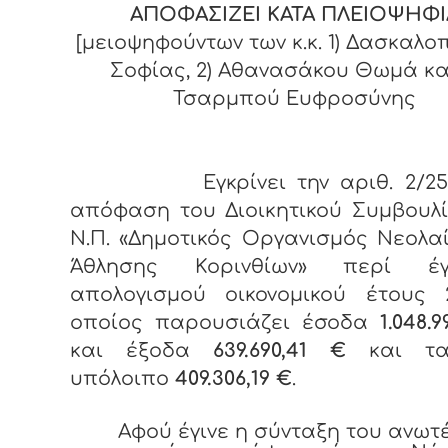
ΑΠΟΦΑΣΙΖΕΙ ΚΑΤΑ ΠΛΕΙΟΨΗΦΙ
[μειοψηφούντων των κ.κ. 1) Δασκαλ
Σοφίας, 2) Αθανασάκου Θωμά και
Τσαρμπού Ευφροσύνης
Εγκρίνει την αριθ. 2/25-02
απόφαση του Διοικητικού Συμβουλ
Ν.Π. «Δημοτικός Οργανισμός Νεολα
Άθλησης Κορινθίων» περί έγ
απολογισμού οικονομικού έτους 2
οποίος παρουσιάζει έσοδα
1.048.
και έξοδα
639.690,41 €
και τα
υπόλοιπο
409.306,19 €
.
Αφού έγινε η σύνταξη του ανω