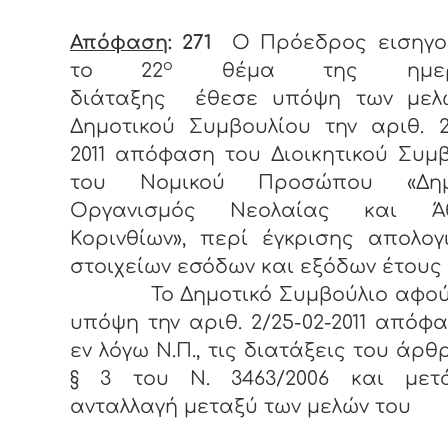
Απόφαση
: 271
Ο Πρόεδρος εισηγο
ο
το 22
θέμα της ημερή
διάταξης
έθεσε υπόψη των μελ
Δημοτικού Συμβουλίου την αριθ. 2
2011 απόφαση του Διοικητικού Συμ
του Νομικού Προσώπου «Δημο
Οργανισμός Νεολαίας και Άθ
Κορινθίων», περί έγκρισης απολογ
στοιχείων εσόδων και εξόδων έτους 
Το Δημοτικό Συμβούλιο αφού
υπόψη την αριθ. 2/25-02-2011 απόφ
εν λόγω Ν.Π., τις διατάξεις του άρθ
§ 3 του Ν. 3463/2006 και με
ανταλλαγή μεταξύ των μελών του