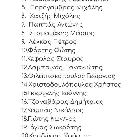
5.
Περόγαμβρος Μιχάλης
6.
Χατζής Μιχάλης
7.
Παππάς Αντώνης
8.
Σταματάκης Μάριος
9.
Λέκκας Πέτρος
10.Φόρτης Φώτης
11.Κεφάλας Σταύρος
12.Λαμπρινός Παναγιώτης
13.Φιλιππακόπουλος Γεώργιος
14.Χριστοδουλόπουλος Χρήστος
15.Γκερζελής Ιωάννης
16.Τζαναβάρας Δημήτριος
17.Καμπάς Νικόλαος
18.Γιώτης Κων/νος
19.Τόγιας Σωκράτης
20.Κορδώσης Χρήστος