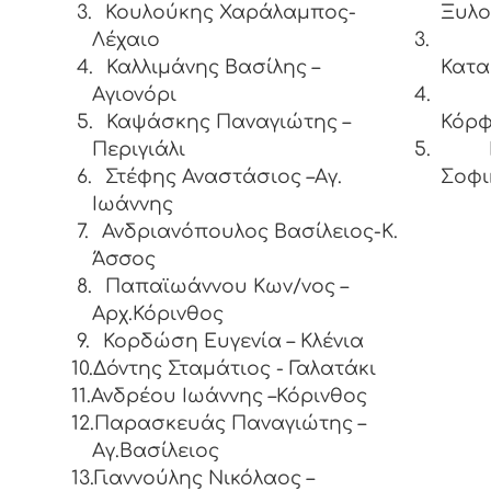
3.
Κουλούκης Χαράλαμπος-
Ξυλο
Λέχαιο
3.
4.
Καλλιμάνης Βασίλης –
Κατα
Αγιονόρι
4.
5.
Καψάσκης Παναγιώτης –
Κ
Περιγιάλι
5.
6.
Στέφης Αναστάσιος –Αγ.
Σοφι
Ιωάννης
7.
Ανδριανόπουλος Βασίλειος-K.
Άσσος
8.
Παπαϊωάννου Κων/νος –
Αρχ.Κόρινθος
9.
Κορδώση Ευγενία – Κλένια
10.Δόντης Σταμάτιος - Γαλατάκι
11.Ανδρέου Ιωάννης –Κόρινθος
12.Παρασκευάς Παναγιώτης –
Αγ.Βασίλειος
13.Γιαννούλης Νικόλαος –