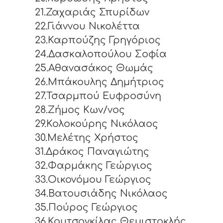
21.Ζαχαριάς Σπυρίδων
22.Γιάννου Νικολέττα
23.Καρπούζης Γρηγόριος
24.Δασκαλοπούλου Σοφία
25.Αθανασάκος Θωμάς
26.Μπάκουλης Δημήτριος
27.Τσαρμπού Ευφροσύνη
28.Ζήμος Κων/νος
29.Κολοκούρης Νικόλαος
30.Μελέτης Χρήστος
31.Δράκος Παναγιώτης
32.Φαρμάκης Γεώργιος
33.Οικονόμου Γεώργιος
34.Βατουσιάδης Νικόλαος
35.Πούρος Γεώργιος
36.Κουτσογκίλας Θεμιστοκλής