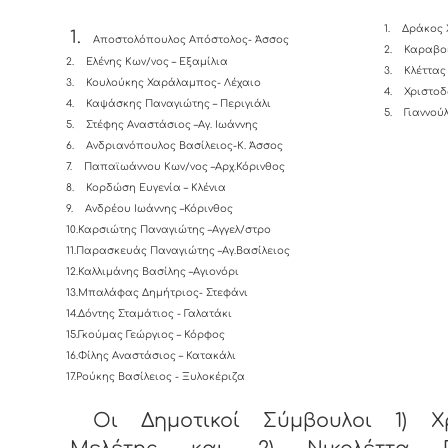
1.
Δράκος 
1.
Αποστολόπουλος Απόστολος- Άσσος
2.
Καραβο
2.
Ελένης Κων/νος – Εξαμίλια
3.
Κλέττας
3.
Κουλούκης Χαράλαμπος- Λέχαιο
4.
Χριστοδ
4.
Καψάσκης Παναγιώτης – Περιγιάλι
5.
Γιαννού
5.
Στέφης Αναστάσιος –Αγ. Ιωάννης
6.
Ανδριανόπουλος Βασίλειος-K. Άσσος
7.
Παπαϊωάννου Κων/νος –Αρχ.Κόρινθος
8.
Κορδώση Ευγενία – Κλένια
9.
Ανδρέου Ιωάννης –Κόρινθος
10.Καρσιώτης Παναγιώτης –Αγγελ/στρο
11.Παρασκευάς Παναγιώτης –Αγ.Βασίλειος
12.Καλλιμάνης Βασίλης –Αγιονόρι
13.Μπαλάφας Δημήτριος- Στεφάνι
14.Δόντης Σταμάτιος - Γαλατάκι
15.Γκούμας Γεώργιος – Κόρφος
16.Φίλης Αναστάσιος – Κατακάλι
17.Ρούκης Βασίλειος - Ξυλοκέριζα
Οι Δημοτικοί Σύμβουλοι 1) Χ