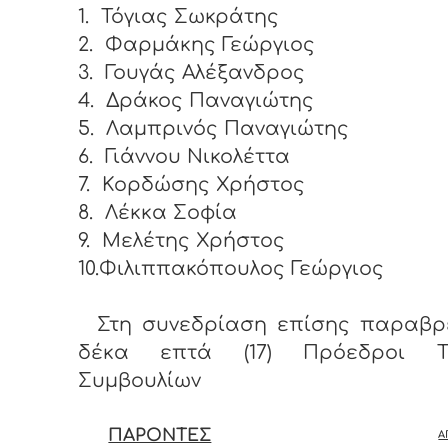
1.
Τόγιας Σωκράτης
2.
Φαρμάκης Γεώργιος
3.
Γουγάς Αλέξανδρος
4.
Δράκος Παναγιώτης
5.
Λαμπρινός Παναγιώτης
6.
Γιάννου Νικολέττα
7.
Κορδώσης Χρήστος
8.
Λέκκα Σοφία
9.
Μελέτης Χρήστος
10.Φιλιππακόπουλος Γεώργιος
Στη συνεδρίαση επίσης παραβρ
δέκα επτά (17) Πρόεδροι Τ
Συμβουλίων
ΠΑΡΟΝΤΕΣ
Α