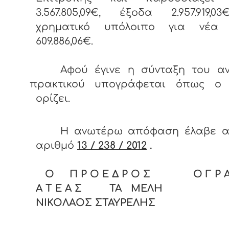
3.567.805,09€, έξοδα 2.957.919,
χρηματικό υπόλοιπο για νέα
609.886,06€.
Αφού έγινε η σύνταξη του α
πρακτικού υπογράφεται όπως ο
ορίζει.
Η ανωτέρω απόφαση έλαβε α
αριθμό
13 / 238 / 2012
.
Ο Π Ρ Ο Ε Δ Ρ Ο Σ Ο Γ Ρ Α
Α Τ Ε Α Σ ΤΑ ΜΕΛΗ
ΝΙΚΟΛΑΟΣ ΣΤΑΥΡΕΛΗΣ