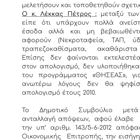
μελετήσουν και τοποθετηθούν σχετι
Ο κ. Λέκκας Πέτρος :
μεταξύ των
είπε ότι υπάρχουν πολλά ανείσ
έσοδα αλλά και μη βεβαιωθέν
αφορούν (Νεκροταφεία, ΤΑΠ, ύδ
τραπεζοκαθίσματα, ακαθάριστα
Επίσης δεν φαίνονται εκτελεστέ
στον απολογισμό, δεν υλοποιήθηκ
του προγράμματος «ΘΗΣΕΑΣ», γι
ανωτέρω λόγους δεν θα ψηφί
απολογισμό έτους 2010.
Το Δημοτικό Συμβούλιο μετ
ανταλλαγή απόψεων, αφού έλαβε
την υπ’ αριθμ. 143/5-6-2012 απόφ
Οικονομικής Επιτροπής, την εισήγ