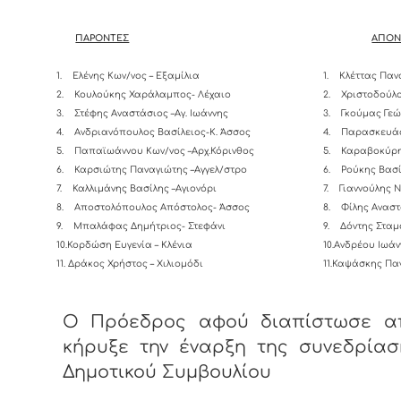
ΠΑΡΟΝΤΕΣ
ΑΠΟΝ
1.
Ελένης Κων/νος – Εξαμίλια
1.
Κλέττας Παν
2.
Κουλούκης Χαράλαμπος- Λέχαιο
2.
Χριστοδούλο
3.
Στέφης Αναστάσιος –Αγ. Ιωάννης
3.
Γκούμας Γεώ
4.
Ανδριανόπουλος Βασίλειος-K. Άσσος
4.
Παρασκευάς
5.
Παπαϊωάννου Κων/νος –Αρχ.Κόρινθος
5.
Καραβοκύρη
6.
Καρσιώτης Παναγιώτης –Αγγελ/στρο
6.
Ρούκης Βασί
7.
Καλλιμάνης Βασίλης –Αγιονόρι
7.
Γιαννούλης 
8.
Αποστολόπουλος Απόστολος- Άσσος
8.
Φίλης Αναστ
9.
Μπαλάφας Δημήτριος- Στεφάνι
9.
Δόντης Σταμ
10.Κορδώση Ευγενία – Κλένια
10.Ανδρέου Ιωάν
11. Δράκος Χρήστος – Χιλιομόδι
11.Καψάσκης Πα
Ο Πρόεδρος αφού διαπίστωσε α
κήρυξε την έναρξη της συνεδρίασ
Δημοτικού Συμβουλίου