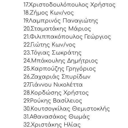
17.Χριστοδουλόπουλος Χρήστος
18.Ζήμος Κων/νος
19.Λαμπρινός Παναγιώτης
20.Σταματάκης Μάριος
21.Φιλιππακόπουλος Γεώργιος
22.Γιώτης Κων/νος
23.Τόγιας Σωκράτης
24.Μπάκουλης Δημήτριος
25.Καρπούζης Γρηγόριος
26.Ζαχαριάς Σπυρίδων
27.Γιάννου Νικολέττα
28.Κορδώσης Χρήστος
29.Ρούκης Βασίλειος
30.Κουτσογκίλας Θεμιστοκλής
31.Αθανασάκος Θωμάς
32.Χριστάκης Ηλίας