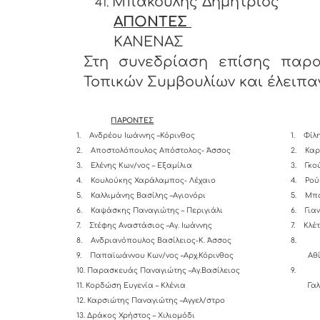
Μπάκουλης Δημήτριος
ΑΠΟΝΤΕΣ
ΚΑΝΕΝΑΣ
Στη συνεδρίαση επίσης παρα
Τοπικών Συμβουλίων και έλειπαν
ΠΑΡΟΝΤΕΣ
1.
Ανδρέου Ιωάννης –Κόρινθος
1.
Φίλ
2.
Αποστολόπουλος Απόστολος- Άσσος
2.
Καρ
3.
Ελένης Κων/νος – Εξαμίλια
3.
Γκ
4.
Κουλούκης Χαράλαμπος- Λέχαιο
4.
Ρού
5.
Καλλιμάνης Βασίλης –Αγιονόρι
5.
Μπα
6.
Καψάσκης Παναγιώτης – Περιγιάλι
6.
Για
7.
Στέφης Αναστάσιος –Αγ. Ιωάννης
7.
Κλέ
8.
Ανδριανόπουλος Βασίλειος-K. Άσσος
8.
9.
Παπαϊωάννου Κων/νος –Αρχ.Κόρινθος
10. Παρασκευάς Παναγιώτης –Αγ.Βασίλειος
9.
11. Κορδώση Ευγενία – Κλένια
12. Καρσιώτης Παναγιώτης –Αγγελ/στρο
13. Δράκος Χρήστος – Χιλιομόδι