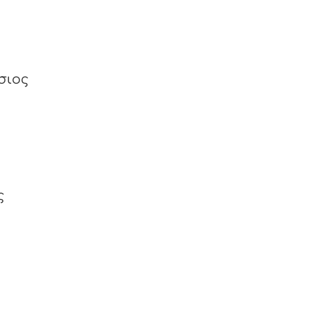
σιος
ς