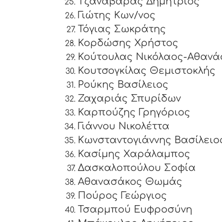
Τζαναβάρας Δημήτριος
Γιώτης Κων/νος
Τόγιας Σωκράτης
Κορδώσης Χρήστος
Κούτουλας Νικόλαος-Αθανά
Κουτσογκίλας Θεμιστοκλής
Ρούκης Βασίλειος
Ζαχαριάς Σπυρίδων
Καρπούζης Γρηγόριος
Γιάννου Νικολέττα
Κωνσταντογιάννης Βασίλειο
Κασίμης Χαράλαμπος
Δασκαλοπούλου Σοφία
Αθανασάκος Θωμάς
Πούρος Γεώργιος
Τσαρμπού Ευφροσύνη