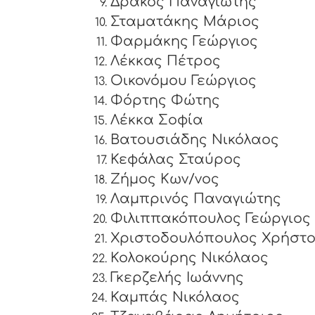
Δράκος Παναγιώτης
Σταματάκης Μάριος
Φαρμάκης Γεώργιος
Λέκκας Πέτρος
Οικονόμου Γεώργιος
Φόρτης Φώτης
Λέκκα Σοφία
Βατουσιάδης Νικόλαος
Κεφάλας Σταύρος
Ζήμος Κων/νος
Λαμπρινός Παναγιώτης
Φιλιππακόπουλος Γεώργιος
Χριστοδουλόπουλος Χρήστ
Κολοκούρης Νικόλαος
Γκερζελής Ιωάννης
Καμπάς Νικόλαος