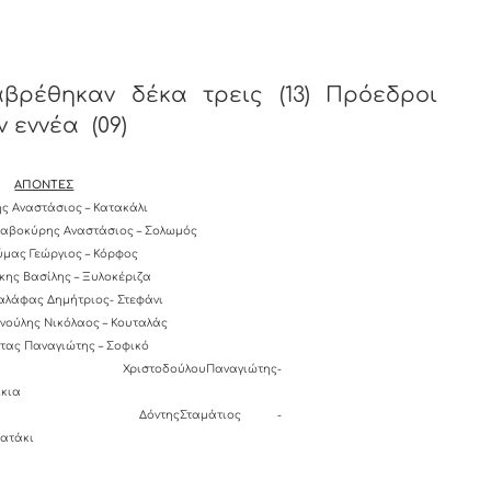
βρέθηκαν δέκα τρεις (13) Πρόεδροι
 εννέα (09)
ΑΠΟΝΤΕΣ
ης Αναστάσιος – Κατακάλι
αβοκύρης Αναστάσιος – Σολωμός
ούμας Γεώργιος – Κόρφος
κης Βασίλης – Ξυλοκέριζα
λάφας Δημήτριος- Στεφάνι
ννούλης Νικόλαος – Κουταλάς
ττας Παναγιώτης – Σοφικό
ΧριστοδούλουΠαναγιώτης-
Αθίκια
ΔόντηςΣταμάτιος -
Γαλατάκι