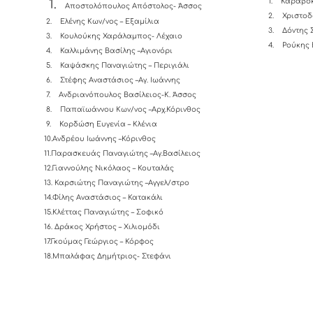
1.
Καραβοκ
1.
Αποστολόπουλος Απόστολος- Άσσος
2.
Χριστοδ
2.
Ελένης Κων/νος – Εξαμίλια
3.
Δόντης 
3.
Κουλούκης Χαράλαμπος- Λέχαιο
4.
Ρούκης 
4.
Καλλιμάνης Βασίλης –Αγιονόρι
5.
Καψάσκης Παναγιώτης – Περιγιάλι
6.
Στέφης Αναστάσιος –Αγ. Ιωάννης
7.
Ανδριανόπουλος Βασίλειος-K. Άσσος
8.
Παπαϊωάννου Κων/νος –Αρχ.Κόρινθος
9.
Κορδώση Ευγενία – Κλένια
10.Ανδρέου Ιωάννης –Κόρινθος
11.Παρασκευάς Παναγιώτης –Αγ.Βασίλειος
12.Γιαννούλης Νικόλαος – Κουταλάς
13.
Καρσιώτης Παναγιώτης –Αγγελ/στρο
14.Φίλης Αναστάσιος – Κατακάλι
15.Κλέττας Παναγιώτης – Σοφικό
16. Δράκος Χρήστος – Χιλιομόδι
17.Γκούμας Γεώργιος – Κόρφος
18.Μπαλάφας Δημήτριος- Στεφάνι