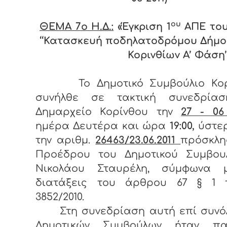
ου
ΘΕΜΑ 7
o Η.Δ.:
«Έγκριση 1
ΑΠΕ του
‘‘Κατασκευή ποδηλατοδρόμου Δήμ
Κορινθίων Α’ Φάση’’
Το Δημοτικό Συμβούλιο Κο
συνήλθε σε τακτική συνεδρία
Δημαρχείο Κορίνθου την
27 - 06
ημέρα Δευτέρα και ώρα
19:00,
ύστε
την αριθμ.
26463/23.06.2011
πρόσκλη
Προέδρου του Δημοτικού Συμβουλ
Νικολάου Σταυρέλη, σύμφωνα 
διατάξεις του άρθρου 67 § 1 
3852/2010.
Στη συνεδρίαση αυτή επί συνόλ
Δημοτικών Συμβούλων ήταν πα