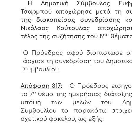
Η Δημοτική Σύμβουλος Ευφ
Τσαρμπού αποχώρησε μετά τη συ
της διακοπείσας συνεδρίασης κα
Νικόλαος Κούτουλας αποχώρη
ου
τέλος της συζήτησης του 8
θέματ
Ο Πρόεδρος αφού διαπίστωσε α
άρχισε τη συνεδρίαση του Δημοτικ
Συμβουλίου.
Απόφαση 317
:
Ο Πρόεδρος εισηγο
ο
το 7
θέμα της ημερήσιας
διάταξη
υπόψη των μελών του Δημο
Συμβουλίου τα παρακάτω στοιχε
σχετικού φακέλου, ως εξής: