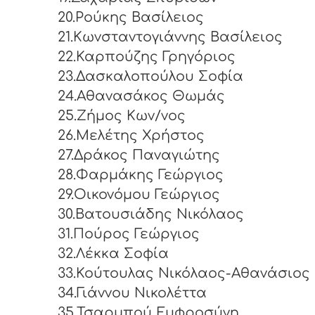
20.Ρούκης Βασίλειος
21.Κωνσταντογιάννης Βασίλειος
22.Καρπούζης Γρηγόριος
23.Δασκαλοπούλου Σοφία
24.Αθανασάκος Θωμάς
25.Ζήμος Κων/νος
26.Μελέτης Χρήστος
27.Δράκος Παναγιώτης
28.Φαρμάκης Γεώργιος
29.Οικονόμου Γεώργιος
30.Βατουσιάδης Νικόλαος
31.Πούρος Γεώργιος
32.Λέκκα Σοφία
33.Κούτουλας Νικόλαος-Αθανάσιος
34.Γιάννου Νικολέττα
35.Τσαρμπού Ευφροσύνη