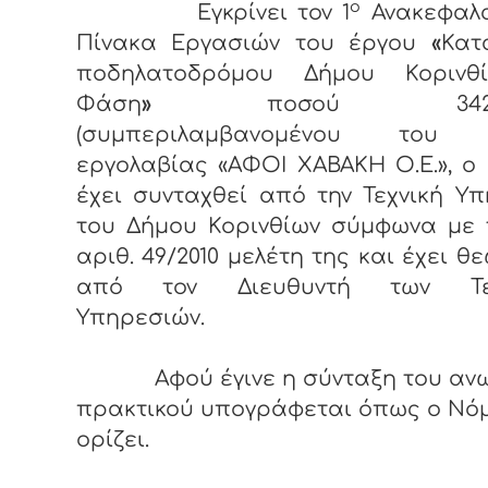
ο
Εγκρίνει τον 1
Ανακεφαλα
Πίνακα Εργασιών του έργου
«
Κατ
ποδηλατοδρόμου Δήμου Κορινθ
Φάση
»
ποσού 342.818
(συμπεριλαμβανομένου του Φ
εργολαβίας «ΑΦΟΙ ΧΑΒΑΚΗ Ο.Ε.», ο
έχει συνταχθεί από την Τεχνική Υ
του Δήμου Κορινθίων σύμφωνα με 
αριθ. 49/2010 μελέτη της και έχει θ
από τον Διευθυντή των Τεχ
Υπηρεσιών.
Αφού έγινε η σύνταξη του αν
πρακτικού υπογράφεται όπως ο Νό
ορίζει.