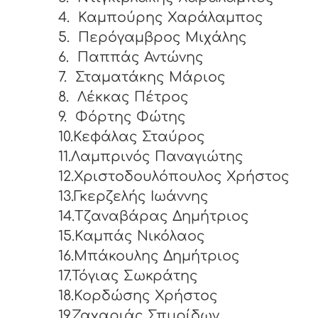
4.
Καμπούρης Χαράλαμπος
5.
Περόγαμβρος Μιχάλης
6.
Παππάς Αντώνης
7.
Σταματάκης Μάριος
8.
Λέκκας Πέτρος
9.
Φόρτης Φώτης
10.Κεφάλας Σταύρος
11.Λαμπρινός Παναγιώτης
12.Χριστοδουλόπουλος Χρήστος
13.Γκερζελής Ιωάννης
14.Τζαναβάρας Δημήτριος
15.Καμπάς Νικόλαος
16.Μπάκουλης Δημήτριος
17.Τόγιας Σωκράτης
18.Κορδώσης Χρήστος
19.Ζαχαριάς Σπυρίδων