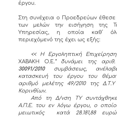
έργου.
Στη συνέχεια ο Προεδρεύων έθεσε
των μελών την εισήγηση της Τε
Υπηρεσίας, η οποία καθ΄ όλ
περιεχόμενό της έχει ως εξής:
<< Η Εργοληπτική Επιχείρηση
ΧΑΒΑΚΗ Ο.Ε
.” δυνάμει της αριθ.
30091/2010
συμβάσεως, ανέλαβ
κατασκευή του έργου του θέμα
αριθμό μελέτης 49/2010 της Δ.Τ.
Κορινθίων.
Από τη Δ/νση ΤΥ συντάχθηκ
Α.Π.Ε. του εν λόγω έργου, ο οποίο
μειωτικός κατά 28.181,88 ευρ