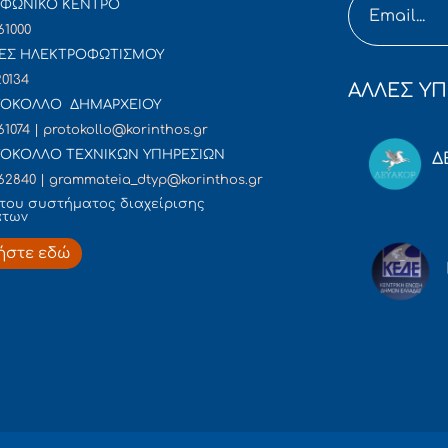
ΦΩΝΙΚΟ ΚΕΝΤΡΟ
61000
ΕΣ ΗΛΕΚΤΡΟΦΩΤΙΣΜΟΥ
20134
ΑΛΛΕΣ ΥΠ
ΟΚΟΛΛΟ ΔΗΜΑΡΧΕΙΟΥ
61074 | protokollo@korinthos.gr
ΟΚΟΛΛΟ ΤΕΧΝΙΚΩΝ ΥΠΗΡΕΣΙΩΝ
Δ
62840 | grammateia_dtyp@korinthos.gr
του συστήματος διαχείρισης
άτων
ήστε εδώ