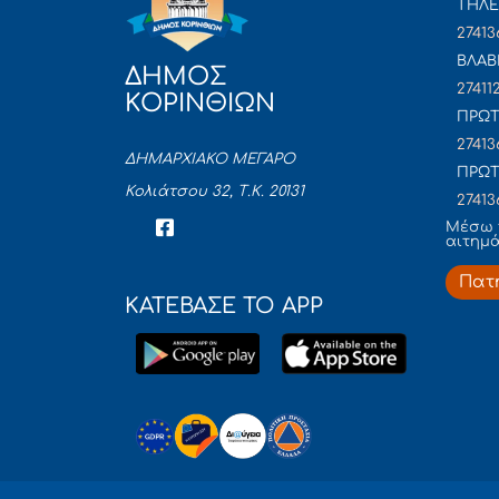
ΤΗΛΕ
27413
ΒΛΑΒ
ΔΗΜΟΣ
27411
ΚΟΡΙΝΘΙΩΝ
ΠΡΩΤ
27413
ΔΗΜΑΡΧΙΑΚΟ ΜΕΓΑΡΟ
ΠΡΩΤ
Κολιάτσου 32, Τ.Κ. 20131
27413
Mέσω 
αιτημ
Πατ
ΚΑΤΕΒΑΣΕ ΤΟ APP