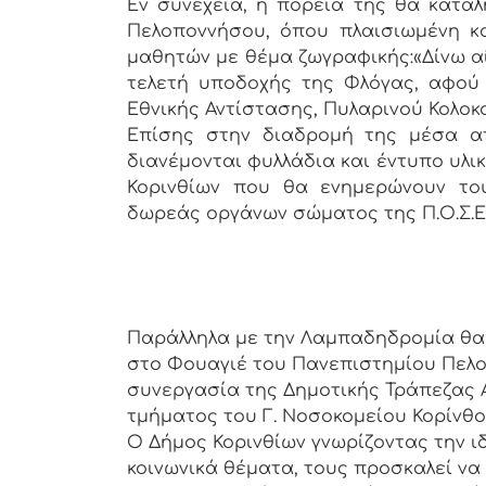
Εν συνεχεία, η πορεία της θα καταλή
Πελοποννήσου, όπου πλαισιωμένη κα
μαθητών με θέμα ζωγραφικής:«Δίνω α
τελετή υποδοχής της Φλόγας, αφού 
Εθνικής Αντίστασης, Πυλαρινού Κολοκ
Επίσης στην διαδρομή της μέσα απ
διανέμονται φυλλάδια και έντυπο υλι
Κορινθίων που θα ενημερώνουν το
δωρεάς οργάνων σώματος της Π.Ο.Σ.Ε.
Παράλληλα με την Λαμπαδηδρομία θα π
στο Φουαγιέ του Πανεπιστημίου Πελο
συνεργασία της Δημοτικής Τράπεζας Αί
τμήματος του Γ. Νοσοκομείου Κορίνθο
Ο Δήμος Κορινθίων γνωρίζοντας την ι
κοινωνικά θέματα, τους προσκαλεί να