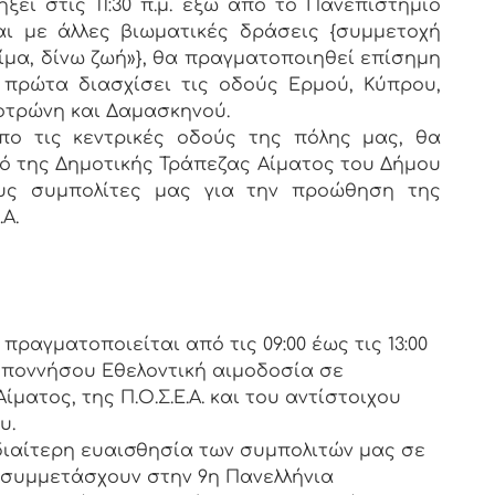
ξει στις 11:30 π.μ. έξω από το Πανεπιστήμιο
ι με άλλες βιωματικές δράσεις {συμμετοχή
ίμα, δίνω ζωή»}, θα πραγματοποιηθεί επίσημη
πρώτα διασχίσει τις οδούς Ερμού, Κύπρου,
οτρώνη και Δαμασκηνού.
ο τις κεντρικές οδούς της πόλης μας, θα
κό της Δημοτικής Τράπεζας Αίματος του Δήμου
υς συμπολίτες μας για την προώθηση της
Α.
ραγματοποιείται από τις 09:00 έως τις 13:00
ποννήσου Εθελοντική αιμοδοσία σε
ματος, της Π.Ο.Σ.Ε.Α. και του αντίστοιχου
υ.
διαίτερη ευαισθησία των συμπολιτών μας σε
 συμμετάσχουν στην 9η Πανελλήνια