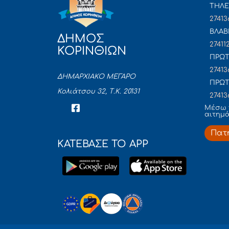
ΤΗΛΕ
27413
ΒΛΑΒ
ΔΗΜΟΣ
27411
ΚΟΡΙΝΘΙΩΝ
ΠΡΩΤ
27413
ΔΗΜΑΡΧΙΑΚΟ ΜΕΓΑΡΟ
ΠΡΩΤ
Κολιάτσου 32, Τ.Κ. 20131
27413
Mέσω 
αιτημ
Πατ
ΚΑΤΕΒΑΣΕ ΤΟ APP