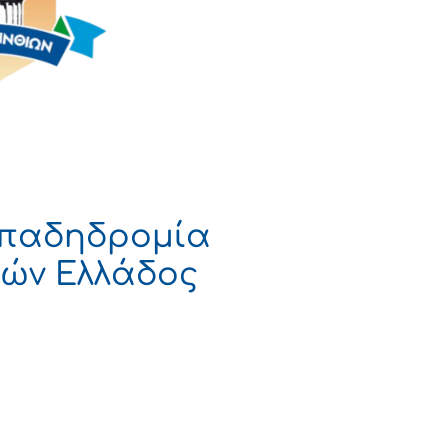
μπαδηδρομία
τών Ελλάδος