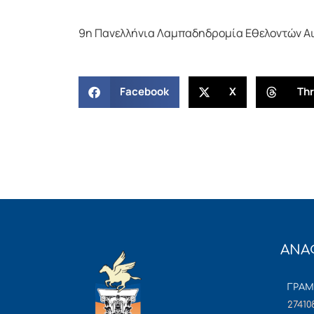
9η Πανελλήνια Λαμπαδηδρομία Εθελοντών Α
Facebook
X
Th
ΑΝΑ
ΓΡΑ
27410