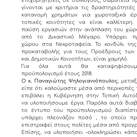
επιχορηγήσεις σε συλλόγους, σωματεία π
γίνονται με κριτήρια τις δραστηριότητές
κατανομή χρημάτων για χωροταξικά έρ
τοπικές κοινότητες να είναι καλλίτερη.
παύση εργασιών στην ανάπλαση του χώρ
από το Δικαστικό Μέγαρο. Υπάρχει π
χώρου στα Νεκροταφεία. Το κονδύλι τη
προκαταβολής για τους Προέδρους των 
και Δημοτικών Κοινοτήτων, είναι χαμηλό.
Για όλα αυτά θα καταψηφίσου
προϋπολογισμό έτους 2018.
Ο κ. Παναγιώτης Ψηλογιαννόπουλος
, μεταξ
είπε ότι καλούμαστε μέσα από περικοπές 
επιβάλει η Κυβέρνηση στην Τοπική Αυτο
να υλοποιήσουμε έργα. Παρόλα αυτά δια
το έντυπο του προϋπολογισμού διαπίστ
υπάρχει πλεονάζον ποσό , το οποίο πρ
επιστραφεί στους πολίτες μέσα από προγ
Επίσης, να υλοποιήσει –ολοκληρώσει κάπ