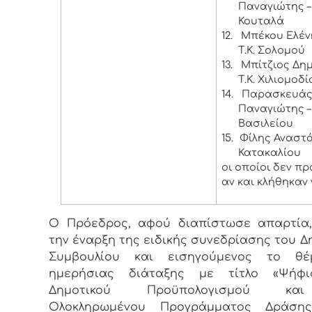
Παναγιώτης – 
Κουταλά
12.
Μπέκου Ελέν
Τ.Κ. Σολομού
13.
Μπίτζιος Δημ
Τ.Κ. Χιλιομοδί
14.
Παρασκευά
Παναγιώτης – 
Βασιλείου
15.
Φίλης Αναστάσ
Κατακαλίου
οι οποίοι δεν π
αν και κλήθηκαν 
Ο Πρόεδρος, αφού διαπίστωσε απαρτία,
την έναρξη της ειδικής συνεδρίασης του Δ
Συμβουλίου και εισηγούμενος το θ
ημερήσιας διάταξης με τίτλο «Ψήφ
Δημοτικού Προϋπολογισμού κ
Ολοκληρωμένου Προγράμματος Δράση