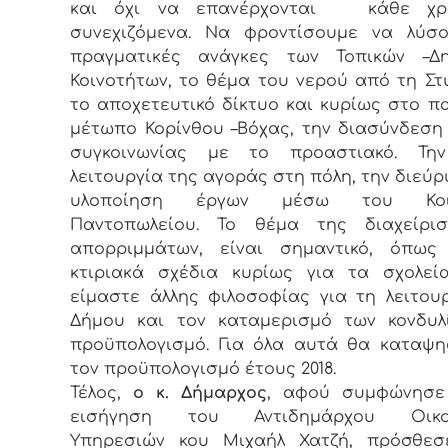
και όχι να επανέρχονται κάθε χρ
συνεχιζόμενα. Να φροντίσουμε να λύσο
πραγματικές ανάγκες των Τοπικών –Δη
Κοινοτήτων, το θέμα του νερού από τη Στ
το αποχετευτικό δίκτυο και κυρίως στο π
μέτωπο Κορίνθου –Βόχας, την διασύνδεση
συγκοινωνίας με το προαστιακό. Τη
λειτουργία της αγοράς στη πόλη, την διεύρ
υλοποίηση έργων μέσω του Κοιν
Παντοπωλείου. Το θέμα της διαχείρι
απορριμμάτων, είναι σημαντικό, όπως
κτιριακά σχέδια κυρίως για τα σχολεία
είμαστε άλλης φιλοσοφίας για τη λειτου
Δήμου και τον καταμερισμό των κονδυλ
προϋπολογισμό. Για όλα αυτά θα καταψ
τον προϋπολογισμό έτους 2018.
Τέλος,
ο κ. Δήμαρχος
, αφού συμφώνησε
εισήγηση του Αντιδημάρχου Οικον
Υπηρεσιών κου Μιχαήλ Χατζή, πρόσθεσ