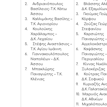
2.
Ανδριανόπουλος
2.
Βλάσσης Αλέ
Βασίλειος-Τ.Κ. Κάτω
Δ.Κ. Εξαμιλίω
Άσσου
3.
Γκούμας Γεώρ
3.
Καλλιμάνης Βασίλης –
Κόρφου
Τ.Κ. Αγιονορίου
4.
Ζούζας Γεώργ
4.
Κουλούκης
Στεφανίου
Χαράλαμπος –
5.
Καρσιώτης
Δ.Κ. Λεχαίου
Παναγιώτης – 
5.
Στέφης Αναστάσιος –
Αγγελοκάστρ
Τ.Κ. Αγίου Ιωάννη
6.
Καψάσκης
6.
Γιαννακουλόπουλος
Παναγιώτης – 
Ναπολέων – Δ.Κ.
Περιγιαλίου
Άσσου
7.
Κίννας Νικόλα
7.
Μπακλώρης
Ξυλοκέριζας
Παναγιώτης – Τ.Κ.
8.
Κούτρας Παν
Κλένιας
Δ.Κ. Σοφικού
9.
Κυριαζής Αν
Δ.Κ. Γαλατακί
10.
Μαρινός Ανα
Δ.Κ. Αθικίων
11.
Μιχαλόπουλο