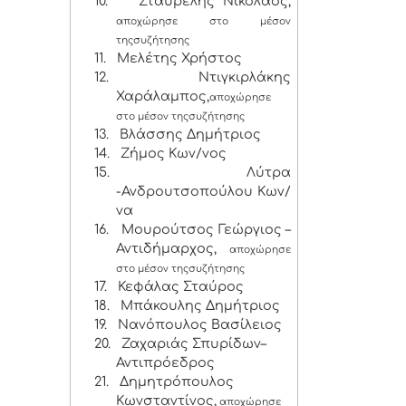
10.
Σταυρέλης Νικόλαος,
αποχώρησε στο μέσον
της
συζήτησης
11.
Μελέτης Χρήστος
12.
Ντιγκιρλάκης
Χαράλαμπος,
αποχώρησε
στο μέσον της
συζήτησης
13.
Βλάσσης Δημήτριος
14.
Ζήμος Κων/νος
15.
Λύτρα
-Ανδρουτσοπούλου Κων/
να
16.
Μουρούτσος Γεώργιος –
Αντιδήμαρχος,
αποχώρησε
στο μέσον της
συζήτησης
17.
Κεφάλας Σταύρος
18.
Μπάκουλης Δημήτριος
19.
Νανόπουλος Βασίλειος
20.
Ζαχαριάς Σπυρίδων–
Αντιπρόεδρος
21.
Δημητρόπουλος
Κωνσταντίνος,
αποχώρησε