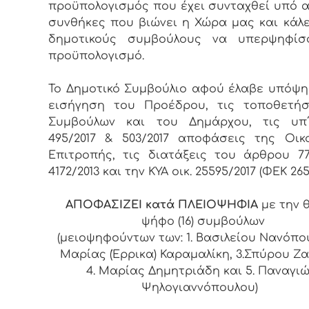
προϋπολογισμός που έχει συνταχθεί υπό α
συνθήκες που βιώνει η Χώρα μας και κάλ
δημοτικούς συμβούλους να υπερψηφίσ
προϋπολογισμό.
Το Δημοτικό Συμβούλιο αφού έλαβε υπόψη
εισήγηση του Προέδρου, τις τοποθετήσ
Συμβούλων και του Δημάρχου, τις υπ΄
495/2017 & 503/2017 αποφάσεις της Οικ
Επιτροπής, τις διατάξεις του άρθρου 7
4172/2013 και την ΚΥΑ οικ. 25595/2017 (ΦΕΚ 265
ΑΠΟΦΑΣΙΖΕΙ κατά ΠΛΕΙΟΨΗΦΙΑ
με την 
ψήφο (16) συμβούλων
(μειοψηφούντων των: 1. Βασιλείου Νανόπου
Μαρίας (Έρρικα) Καραμαλίκη, 3.Σπύρου Ζα
4. Μαρίας Δημητριάδη και 5. Παναγι
Ψηλογιαννόπουλου)