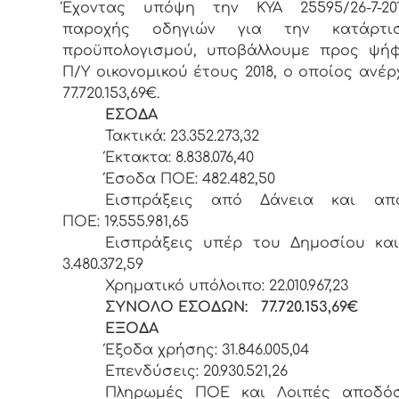
Έχοντας υπόψη την ΚΥΑ 25595/26-7-20
παροχής οδηγιών για την κατάρτι
προϋπολογισμού, υποβάλλουμε προς ψήφ
Π/Υ οικονομικού έτους 2018, ο οποίος ανέρ
77.720.153,69€.
ΕΣΟΔΑ
Τακτικά: 23.352.273,32
Έκτακτα: 8.838.076,40
Έσοδα ΠΟΕ: 482.482,50
Εισπράξεις από Δάνεια και απα
ΠΟΕ: 19.555.981,65
Εισπράξεις υπέρ του Δημοσίου και
3.480.372,59
Χρηματικό υπόλοιπο: 22.010.967,23
ΣΥΝΟΛΟ ΕΣΟΔΩΝ: 77.720.153,69€
ΕΞΟΔΑ
Έξοδα χρήσης: 31.846.005,04
Επενδύσεις: 20.930.521,26
Πληρωμές ΠΟΕ και Λοιπές αποδόσ