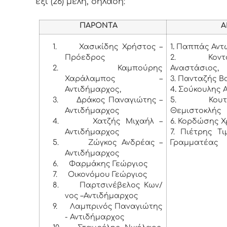
έξι (26) μέλη, δηλαδή:
ΠΑΡΟΝΤΑ
ΑΠΟΝ
1.
Χασικίδης Χρήστος –
1
.
Παππάς Αντ
Πρόεδρος
2. Κοντογ
2.
Καμπούρης
Αναστάσιος,
Χαράλαμπος –
3. Πανταζής Β
Αντιδήμαρχος,
4
.
Σούκουλης 
3.
Δράκος Παναγιώτης –
5. Κουτσο
Αντιδήμαρχος
Θεμιστοκλής
4.
Χατζής Μιχαήλ –
6. Κορδώσης 
Αντιδήμαρχος
7. Πιέτρης Τ
5.
Ζώγκος Ανδρέας –
Γραμματέας
Αντιδήμαρχος
6.
Φαρμάκης Γεώργιος
7.
Οικονόμου Γεώργιος
8.
Παρτσινέβελος Κων/
νος –Αντιδήμαρχος
9.
Λαμπρινός Παναγιώτης
- Αντιδήμαρχος