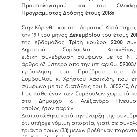
Προϋπολογισμού και του Ολοκληρ
Προγράμματος Δράσης έτους 2018»
Στην Κόρινθο και στο Δημοτικό Κατάστημα
η
την
19
του μηνός
Δεκεμβρίου
του έτους
201
της εβδομάδος
Τρίτη
καιώρα
20:00
συν
Δημοτικό Συμβούλιο Κορινθί
ειδική συνεδρίαση σύμφωνα με το Ν. 3
άρθρο 67, ύστερα από την υπ’ αριθμ.
59003/1
πρόσκληση του Προέδρου του Δημ
Συμβουλίου κ. Χρήστου Χασικίδη, που ε
σύμφωνα με τις διατάξεις του Ν. 3852/10, ά
1 σε κάθε έναν των Συμβούλων χωριστά κ
στο Δήμαρχο κ. Αλέξανδρο Πνευμα
οποίος ήταν παρών.
Διαπιστώθηκε κατά την έναρξη της συνεδρ
ότι υπήρχε νόμιμη απαρτία, γιατί σε σύνολ
τριάντα τριών (33) μελών βρέθηκαν παρόντα