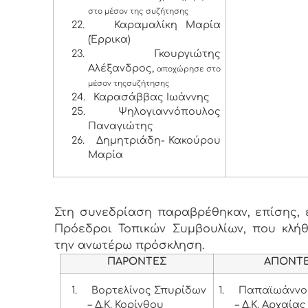
στο μέσον της
συζήτησης
22.
Καραμαλίκη Μαρία
(Έρρικα)
23.
Γκουργιώτης
Αλέξανδρος,
αποχώρησε στο
μέσον της
συζήτησης
24.
Καρασάββας Ιωάννης
25.
Ψηλογιαννόπουλος
Παναγιώτης
26.
Δημητριάδη- Κακούρου
Μαρία
Στη συνεδρίαση παραβρέθηκαν, επίσης, ε
Πρόεδροι Τοπικών Συμβουλίων, που κλή
την ανωτέρω πρόσκληση.
ΠΑΡΟΝΤΕΣ
ΑΠΟΝΤ
1.
Βορτελίνος Σπυρίδων
1.
Παπαϊωάννο
– Δ.Κ. Κορίνθου
– Δ.Κ. Αρχαία