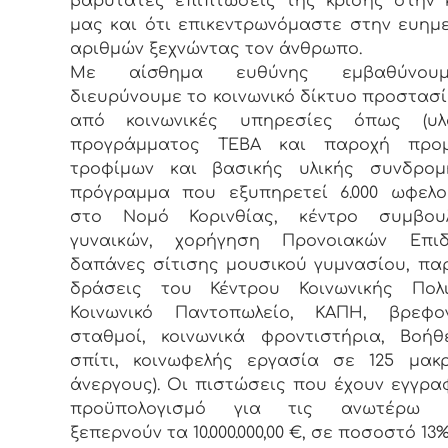
βαρύτατες επιπτώσεις της κρίσης στην 
μας και ότι επικεντρωνόμαστε στην ευημ
αριθμών ξεχνώντας τον άνθρωπο.
Με αίσθημα ευθύνης εμβαθύνου
διευρύνουμε το κοινωνικό δίκτυο προστασ
από κοινωνικές υπηρεσίες όπως (υλ
προγράμματος ΤΕΒΑ και παροχή προμ
τροφίμων και βασικής υλικής συνδρομ
πρόγραμμα που εξυπηρετεί 6.000 ωφελο
στο Νομό Κορινθίας, κέντρο συμβουλ
γυναικών, χορήγηση Προνοιακών Επιδ
δαπάνες σίτισης μουσικού γυμνασίου, πα
δράσεις του Κέντρου Κοινωνικής Πολι
Κοινωνικό Παντοπωλείο, ΚΑΠΗ, βρεφον
σταθμοί, κοινωνικά φροντιστήρια, Βοή
σπίτι, κοινωφελής εργασία σε 125 μακ
άνεργους). Οι πιστώσεις που έχουν εγγρα
προϋπολογισμό για τις ανωτέρω δ
ξεπερνούν τα 10.000.000,00 €, σε ποσοστό 13