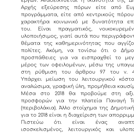
έργων. Αναδεικνύεται η ικανότητα της Δ
Αρχής εξεύρεσης πόρων είτε από Ευ
προγράμματα, είτε από κεντρικούς πόρο
χαρακτήρα κοινωνικό με δυνατότητα επ
του. Είναι πραγματικός, νοικοκυρεμέ
υλοποιήσιμος, γιατί αυτά που περιγράφοντ
θέματα της καθημερινότητας που αγγίζ
πολίτες. Ακόμη, να τονίσω ότι ο Δήμο
προσπάθειες για να εισπραχθεί το μεγ
μέρος των οφειλομένων, μέσω της υπαγ
στη ρύθμιση του άρθρου 97 του ν. 448
Υπάρχει μείωση του λειτουργικού κόστ
αναλώσιμα, γραφική ύλη, προμήθεια καυσίμω
Μέσα στο 2018 θα προβούμε στη αξι
προσφορών για την πλατεία Παναγή Τ
(περιβολάκια). Άλλο στοίχημα της Δημοτικ
για το 2018 είναι η διαχείριση των απορριμ
Πιστεύω ότι είναι ένας αναπτυξ
ισοσκελισμένος, λειτουργικός και υλοπ