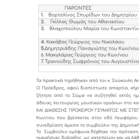
ΠΑΡΟΝΤΕΣ
1.
Βορτελίνος Σπυρίδων του Δημητρίου
2.
Γκίλλας Θωμάς του Αθανασίου
3.
Βλαχοπούλου Μαρία του Κωνσταντί
4.
Κακάβας Γεώργιος του Νικολάου
5.
Δημητριάδης Παναγιώτης του Κων/νο
6. Μακγλάρας Γεώργιος του Κων/νου
7. Τρανούδης Σωφρόνιος του Αυγουστίν
Τα πρακτικά τηρήθηκαν από τον κ. Σούκουλη Αν
Ο Πρόεδρος, αφού διαπίστωσε απαρτία, κήρ
ζήτησε από το Σώμα να συζητηθεί εκτός η
άδειας λειτουργίας μουσικών οργάνων στο 
ΚΑΙ ΔΙΑΘΕΣΗΣ ΠΡΟΧΕΙΡΟΥ ΓΕΥΜΑΤΟΣ ΜΕ ΣΤ
Κων/νου που βρίσκεται στην οδό Λεωφόρου 
συνεδρίαση άμεσα το συμβούλιο της Δημοτική
Το Συμβούλιο ομόφωνα δέχθηκε την πρόταση
ημερήσιας διάταξης, ως κατεπείγον και να λά