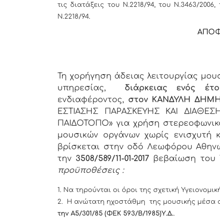
τις διατάξεις του Ν.2218/94, του Ν.3463/2006,
Ν.2218/94.
ΑΠΟΦ
Τη χορήγηση άδειας λειτουργίας μου
υπηρεσίας,
διάρκειας ενός έ
ενδιαφέροντος,
στον ΚΑΝΔΥΛΗ ΔΗΜΗ
ΕΣΤΙΑΣΗΣ ΠΑΡΑΣΚΕΥΗΣ ΚΑΙ ΔΙΑΘΕ
ΠΑΙΔΟΤΟΠΟ» για χρήση στερεοφωνικο
μουσικών οργάνων χωρίς ενισχυτή 
βρίσκεται στην οδό Λεωφόρου Αθηνώ
την
3508/589/
11-01-2017
βεβαίωση του Τ
προϋποθέσεις :
1. Να τηρούνται οι όροι της σχετική Υγειονομικ
2. Η ανώτατη ηχοστάθμη της μουσικής μέσα 
την Α5/301/85 (ΦΕΚ 593/Β/1985)Υ.Δ.
.