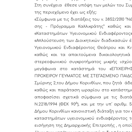
Στη συνέχεια έθεσε υπόψη των μελών του Συμ
της περιεχόμενο έχει ως εξής:
«Σύμφωνα με τις διατάξεις του ν. 3852/2010 “
σης - Πρόγραμμα Καλλικράτης” καθώς κα
«Καταστημάτων Υγειονομικού Ενδιαφέροντος», Τη
«Απλούστευση των Διοικητικών διαδικασιών 
Υγειονομικού Ενδιαφέροντος Θεάτρου και Κ
καθώς και τα απαιτούμενα δικαιολογητικ
στερεοφωνικού συγκροτήματος μικρής ισχύ
μεγάφωνα στο κατάστημά του «ΕΠΙΧΕΙΡ
ΠΡΟΧΕΙΡΟΥ ΓΕΥΜΑΤΟΣ ΜΕ ΣΤΕΓΑΣΜΕΝΟ ΠΑΙΔΟ
Σμύρνης 2,του Δήμου Κορινθίων, που ζητά άδ
καθώς και παράταση ωραρίου στο κατάστημά
αποφασίσει σχετικά σύμφωνα με τις διατά
Α
Ν.2218/1994 (ΦΕΚ 90
), και με την υπ΄ αριθμ.
Δήμου Κορινθίων κανονιστική διάταξη για το
καταστημάτων υγειονομικού ενδιαφέροντος το
εισήγηση της Δημαρχιακής Επιτροπής , η οπο