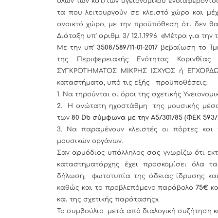
όλων των κατ/των υγειονομικού ενδιαφέροντος
τα που λειτουργούν σε κλειστό χώρο και μέχ
ανοικτό χώρο, με την προϋπόθεση ότι δεν θ
Διάταξη υπ’ αριθμ. 3/ 12.1.1996 «Μέτρα για την
Με την υπ’
3508/589/
11-01-2017
βεβαίωση το Τμή
της Περιφερειακής Ενότητας Κορινθία
ΣΥΓΚΡΟΤΗΜΑΤΟΣ ΜΙΚΡΗΣ ΙΣΧΥΟΣ ή ΕΓΧΟΡΔΩ
καταστήματα, υπό τις εξής προϋποθέσεις:
1. Να τηρούνται οι όροι της σχετικής Υγειονομι
2. Η ανώτατη ηχοστάθμη της μουσικής μέσα
των
80 Db
σύμφωνα με την Α5/301/85 (ΦΕΚ 593/
3. Να παραμένουν κλειστές οι πόρτες και
μουσικών οργάνων.
Σαν αρμόδιος υπάλληλος σας γνωρίζω ότι εκ
καταστηματάρχης έχει προσκομίσει όλα τα
δήλωση, φωτοτυπία της άδειας ίδρυσης και 
καθώς και το προβλεπόμενο παράβολο
75€
κα
και της σχετικής παράτασης».
Το συμβούλιο μετά από διαλογική συζήτηση κ