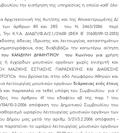
βουλίου την εισήγηση της υπηρεσίας η οποία καθ΄ όλο
Νέα Αρχιτεκτονική της Αυτ/σης και της Αποκεντρωμένης Δ/
ι των άρθρων 80 και 285 του Ν. 3463/2006 περί
ν Κ.Υ.Α. ΔΙΑΔΠ/Φ.Α/2.1./31600 (ΦΕΚ Β΄ 31600/09-12-2013)
έκδοσης άδειας ίδρυσης και λειτουργίας καταστημάτων
ινηματογράφου», σας διαβιβάζω την κατωτέρω αίτηση
ά
του ΚΑΝΔΥΛΗ ΔΗΜΗΤΡΙΟΥ του Κων/νου για
χρήση
ος ή έγχορδων μουσικών οργάνων χωρίς ενισχυτή και
ΗΣΗ ΜΑΖΙΚΗΣ ΕΣΤΙΑΣΗΣ ΠΑΡΑΣΚΕΥΗΣ ΚΑΙ ΔΙΑΘΕΣΗΣ
ΤΟΠΟ» που βρίσκεται στην οδό Λεωφόρου Αθηνών και
εια λειτουργίας μουσικών οργάνων
διάρκειας ενός έτους
 και παρακαλώ να τεθεί υπόψη του Συμβουλίου για ν’
ξεις του άρθρου 41 του εδαφίου κβ της παρ. 1 του
 5/104/10-3-2006 απόφαση του Δημοτικού Συμβουλίου του
ν καθορισμό ωραρίου λειτουργίας μουσικών οργάνων των
υ Δήμου μας μετά την αριθμ. 3/21/3.2.2006 απόφαση –
ία παρατείνει το ωράριο λειτουργίας μουσικών οργάνων