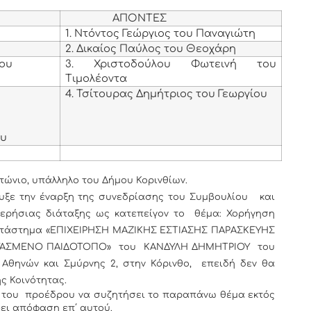
ΑΠΟΝΤΕΣ
1. Ντόντος Γεώργιος του Παναγιώτη
2. Δικαίος Παύλος του Θεοχάρη
νου
3. Χριστοδούλου Φωτεινή του
Τιμολέοντα
4. Τσίτουρας Δημήτριος του Γεωργίου
υ
ου
τώνιο, υπάλληλο του Δήμου Κορινθίων.
υξε την έναρξη της συνεδρίασης του Συμβουλίου και
μερήσιας διάταξης ως κατεπείγον το
θέμα: Χορήγηση
κατάστημα «ΕΠΙΧΕΙΡΗΣΗ ΜΑΖΙΚΗΣ ΕΣΤΙΑΣΗΣ ΠΑΡΑΣΚΕΥΗΣ
ΕΓΑΣΜΕΝΟ ΠΑΙΔΟΤΟΠΟ» του ΚΑΝΔΥΛΗ ΔΗΜΗΤΡΙΟΥ του
Αθηνών και Σμύρνης 2, στην Κόρινθο, επειδή δεν θα
ς Κοινότητας.
 του προέδρου να συζητήσει το παραπάνω θέμα εκτός
βει απόφαση επ΄ αυτού.