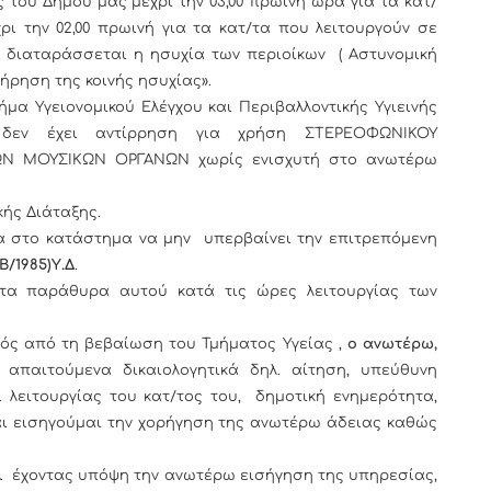
 του Δήμου μας μέχρι την 03,00 πρωινή ώρα για τα κατ/
ρι την 02,00 πρωινή για τα κατ/τα που λειτουργούν σε
α διαταράσσεται η ησυχία των περιοίκων ( Αστυνομική
 τήρηση της κοινής ησυχίας».
μα Υγειονομικού Ελέγχου και Περιβαλλοντικής Υγιεινής
ς δεν έχει αντίρρηση για χρήση ΣΤΕΡΕΟΦΩΝΙΚΟΥ
Ν ΜΟΥΣΙΚΩΝ ΟΡΓΑΝΩΝ χωρίς ενισχυτή στο ανωτέρω
κής Διάταξης.
 στο κατάστημα να μην υπερβαίνει την επιτρεπόμενη
Β/1985)Υ.Δ
.
 τα παράθυρα αυτού κατά τις ώρες λειτουργίας των
τός από τη βεβαίωση του Τμήματος Υγείας ,
ο ανωτέρω,
 απαιτούμενα δικαιολογητικά δηλ. αίτηση, υπεύθυνη
λειτουργίας του κατ/τος του, δημοτική ενημερότητα,
ι εισηγούμαι την χορήγηση της ανωτέρω άδειας καθώς
ι έχοντας υπόψη την ανωτέρω εισήγηση της υπηρεσίας,