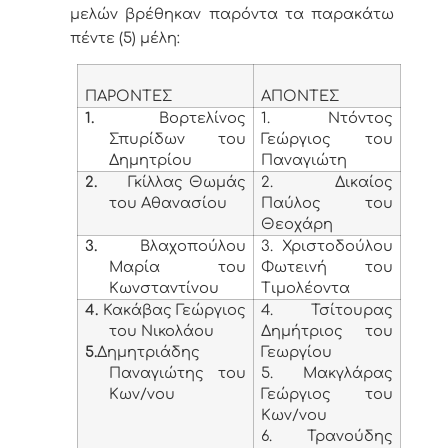
μελών βρέθηκαν παρόντα τα παρακάτω
πέντε (5) μέλη:
ΠΑΡΟΝΤΕΣ
ΑΠΟΝΤΕΣ
1.
Βορτελίνος
1. Ντόντος
Σπυρίδων του
Γεώργιος του
Δημητρίου
Παναγιώτη
2.
Γκίλλας Θωμάς
2. Δικαίος
του Αθανασίου
Παύλος του
Θεοχάρη
3.
Βλαχοπούλου
3. Χριστοδούλου
Μαρία του
Φωτεινή του
Κωνσταντίνου
Τιμολέοντα
4.
Κακάβας Γεώργιος
4. Τσίτουρας
του Νικολάου
Δημήτριος του
5.
Δημητριάδης
Γεωργίου
Παναγιώτης του
5. Μακγλάρας
Κων/νου
Γεώργιος του
Κων/νου
6. Τρανούδης