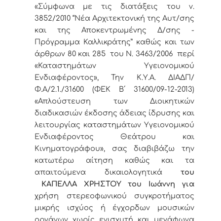
«Σύμφωνα με τις διατάξεις του ν.
3852/2010 “Νέα Αρχιτεκτονική της Αυτ/σης
και της Αποκεντρωμένης Δ/σης -
Πρόγραμμα Καλλικράτης” καθώς και των
άρθρων 80 και 285 του Ν. 3463/2006 περί
«Καταστημάτων Υγειονομικού
Ενδιαφέροντος», Την Κ.Υ.Α. ΔΙΑΔΠ/
Φ.Α/2.1./31600 (ΦΕΚ Β΄ 31600/09-12-2013)
«Απλούστευση των Διοικητικών
διαδικασιών έκδοσης άδειας ίδρυσης και
λειτουργίας καταστημάτων Υγειονομικού
Ενδιαφέροντος Θεάτρου και
Κινηματογράφου», σας διαβιβάζω την
κατωτέρω αίτηση καθώς και τα
απαιτούμενα δικαιολογητικά
του
ΚΑΠΕΛΛΑ ΧΡΗΣΤΟΥ του Ιωάννη
για
χρήση στερεοφωνικού συγκροτήματος
μικρής ισχύος ή έγχορδων μουσικών
οργάνων χωρίς ενισχυτή και μεγάφωνα