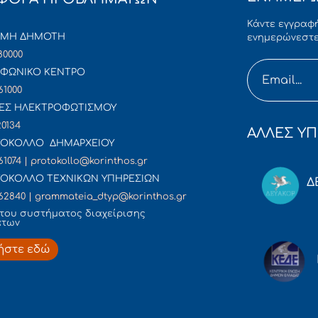
Κάντε εγγραφή
ΜΜΗ ΔΗΜΟΤΗ
ενημερώνεστε
80000
ΦΩΝΙΚΟ ΚΕΝΤΡΟ
61000
ΕΣ ΗΛΕΚΤΡΟΦΩΤΙΣΜΟΥ
20134
ΑΛΛΕΣ ΥΠ
ΟΚΟΛΛΟ ΔΗΜΑΡΧΕΙΟΥ
61074 | protokollo@korinthos.gr
ΟΚΟΛΛΟ ΤΕΧΝΙΚΩΝ ΥΠΗΡΕΣΙΩΝ
Δ
62840 | grammateia_dtyp@korinthos.gr
του συστήματος διαχείρισης
άτων
ήστε εδώ