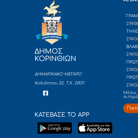
ΓΡΑ
27410
ΤΗΛΕ
27413
ΒΛΑΒ
ΔΗΜΟΣ
27411
ΚΟΡΙΝΘΙΩΝ
ΠΡΩΤ
27413
ΔΗΜΑΡΧΙΑΚΟ ΜΕΓΑΡΟ
ΠΡΩΤ
Κολιάτσου 32, Τ.Κ. 20131
27413
Mέσω 
αιτημ
Πατ
ΚΑΤΕΒΑΣΕ ΤΟ APP