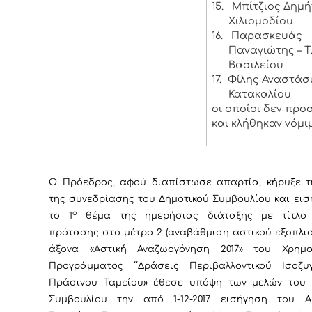
15.
Μπίτζιος Δημήτ
Χιλιομοδίου
16.
Παρασκευάς
Παναγιώτης – Τ.
Βασιλείου
17.
Φίλης Αναστάσιο
Κατακαλίου
οι οποίοι δεν προ
και κλήθηκαν νόμι
Ο Πρόεδρος, αφού διαπίστωσε απαρτία, κήρυξε τ
της συνεδρίασης του Δημοτικού Συμβουλίου και ει
ο
το 1
θέμα της ημερήσιας διάταξης με τίτλο
πρότασης στο μέτρο 2 (αναβάθμιση αστικού εξοπλι
άξονα «Αστική Αναζωογόνηση 2017» του Χρημα
Προγράμματος ΄΄Δράσεις Περιβαλλοντικού Ισοζυγ
Πράσινου Ταμείου
» έθεσε υπόψη των μελών του 
Συμβουλίου
την από 1-12-2017 εισήγηση του Α