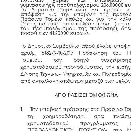
παιδικών χαρών και υπαίθριων ο
γυμναστικής», προϋπολογισμού
206.000,00 
Το Δημοτικό Συμβούλιο θα πρέπει ν
απόφαση για την υποβολή της πρότα
Πράσινο Ταμείο καθώς και για την κάλ
ίδιους πόρους του επιπλέον ποσού (ποσο
του προϋπολογισμού της πρότασης), δη
ποσού των 41.200,00 ευρώ>>.
Το Δημοτικό Συμβούλιο αφού έλαβε υπόψη
αριθμ. 5182/9-10-2017 Πρόσκληση του 
Ταμείου, τον οδηγό διαχείρισ
χρηματοδοτικού προγράμματος, την εισή
Δ/νσης Τεχνικών Υπηρεσιών και Πολεοδομί
από ανταλλαγή απόψεων μεταξύ των μελών
ΑΠΟΦΑΣΙΖΕΙ ΟΜΟΦΩΝΑ
1.
Την υποβολή πρότασης στο Πράσινο Ταμ
τη χρηματοδότηση, στα πλαίσ
χρηματοδοτικού προγράμματος «
ΠΕΡΙΒΑΛΛΟΝΤΙΚΟΥ ΙΣΟΖΥΓΙΟΥ» στο 