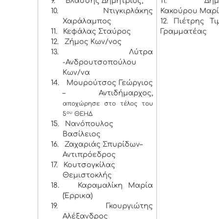
9.
Βλάσσης Δημήτριος,
11. Δημητ
10.
Ντιγκιρλάκης
Κακούρου Μαρ
Χαράλαμπος
12. Πιέτρης Τ
11.
Κεφάλας Σταύρος
Γραμματέας
12.
Ζήμος Κων/νος
13.
Λύτρα
-Ανδρουτσοπούλου
Κων/να
14.
Μουρούτσος Γεώργιος
– Αντιδήμαρχος,
αποχώρησε στο τέλος του
ου
5
ΘΕΗΔ
15.
Νανόπουλος
Βασίλειος
16.
Ζαχαριάς Σπυρίδων–
Αντιπρόεδρος
17.
Κουτσογκίλας
Θεμιστοκλής
18.
Καραμαλίκη Μαρία
(Έρρικα)
19.
Γκουργιώτης
Αλέξανδρος