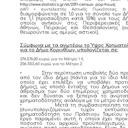
http://www.statistics.gr/el/2011-census- pop-hous
).
ο
σΑΠ = συντελεστής Αστικής Πυκνότητας,
διαμορφώνεται σε 1,0 για το σύνολο των Δ
σε 1,1 (προσαύξηση κατά 10%) για τους Δ
οποίοι ανήκουν στις Περιφερειακές Ε
Αθηνών, Πειραιώς και Θεσσαλονίκης (ο
θεωρούνται ως αμιγώς αστικοί).
Σύμφωνα με τα ανωτέρω το Ύψος Χρηματο
για το Δήμο Κορινθίων, υπολογίζεται σε:
374.576,00 ευρώ για το Μέτρο 1 ή
206.553,60 ευρώ για το Μέτρο 2
•
Στην περίπτωση υποβολής δύο π
από τον ίδιο Δήμο (πάντα για το ίδιο Μ
οποίο έχει επιλέξει να υποβάλει προτ
Δήμος), ως «ποσό ένταξης του Δήμου» νο
άθροισμα των δύο επιμέρους χρηματοδ
και δεν δύναται να ξεπερνά το ανώτα
χρηματοδότησης ανάλογα με το μέτρο έντα
•
Μετά τη συμβασιοποίηση το
(συνυπολογιζόμενων τυχόν εκπτώσ
χρηματοδότηση του Πράσινου Ταμείου γ
έργο παραμένει αυτή η οποία έχει προ
ποσοστό του αρχικού προϋπολογισμού,
ανώτατο ποσό χρηματοδότησης. Είναι δε