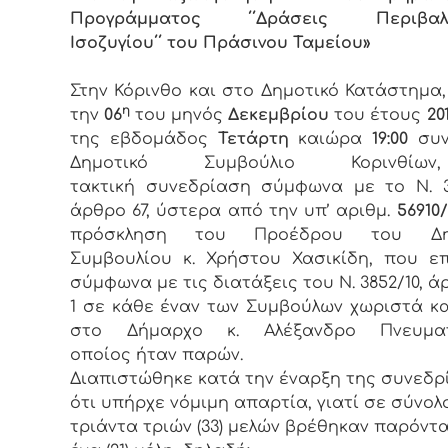
Προγράμματος ΄΄Δράσεις Περιβαλλ
Ισοζυγίου΄΄ του Πράσινου Ταμείου»
Στην Κόρινθο και στο Δημοτικό Κατάστημα
η
την
06
του μηνός
Δεκεμβρίου
του έτους
201
της εβδομάδος
Τετάρτη
καιώρα
19:00
συν
Δημοτικό Συμβούλιο Κορινθί
τακτική συνεδρίαση σύμφωνα με το Ν. 3
άρθρο 67, ύστερα από την υπ’ αριθμ.
56910/
πρόσκληση του Προέδρου του Δημ
Συμβουλίου κ. Χρήστου Χασικίδη, που ε
σύμφωνα με τις διατάξεις του Ν. 3852/10, ά
1 σε κάθε έναν των Συμβούλων χωριστά κ
στο Δήμαρχο κ. Αλέξανδρο Πνευμα
οποίος ήταν παρών.
Διαπιστώθηκε κατά την έναρξη της συνεδρ
ότι υπήρχε νόμιμη απαρτία, γιατί σε σύνολ
τριάντα τριών (33) μελών βρέθηκαν παρόντα