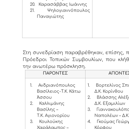
20.
Καρασάββας Ιωάννης
21.
Ψηλογιαννόπουλος
Παναγιώτης
Στη συνεδρίαση παραβρέθηκαν, επίσης, πέ
Πρόεδροι Τοπικών Συμβουλίων, που κλή
την ανωτέρω πρόσκληση.
ΠΑΡΟΝΤΕΣ
ΑΠΟΝΤΕ
1.
Ανδριανόπουλος
1.
Βορτελίνος Σπ
Βασίλειος-Τ.Κ. Κάτω
Δ.Κ. Κορίνθου
Άσσου
2.
Βλάσσης Αλέξ
2.
Καλλιμάνης
Δ.Κ. Εξαμιλίων
Βασίλης –
3.
Γιαννακουλόπ
Τ.Κ. Αγιονορίου
Ναπολέων – Δ.Κ
3.
Κουλούκης
4.
Γκούμας Γεώργι
Χαράλαμπος –
Κόρφου