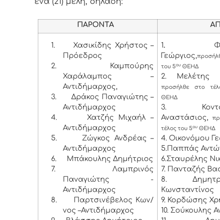
ένα (21) μέλη, δηλαδή:
ΠΑΡΟΝΤΑ
ΑΠΟΝ
1.
Χασικίδης Χρήστος –
1
.
Φ
Πρόεδρος
Γεώργιος,
προσήλθ
2.
Καμπούρης
ου
του 5
ΘΕΗΔ
Χαράλαμπος –
2. Μελέτης 
Αντιδήμαρχος,
προσήλθε στο τέ
3.
Δράκος Παναγιώτης –
ΘΕΗΔ
Αντιδήμαρχος
3. Κοντογ
4.
Χατζής Μιχαήλ –
Αναστάσιος,
προ
Αντιδήμαρχος
ου
τέλος του 5
ΘΕΗΔ
5.
Ζώγκος Ανδρέας –
4. Οικονόμου Γ
Αντιδήμαρχος
5.Παππάς Αντώ
6.
Μπάκουλης Δημήτριος
6.Σταυρέλης Ν
7.
Λαμπρινός
7. Πανταζής Βα
Παναγιώτης -
8. Δημητρό
Αντιδήμαρχος
Κωνσταντίνος
8.
Παρτσινέβελος Κων/
9. Κορδώσης Χ
νος –Αντιδήμαρχος
10. Σούκουλης 