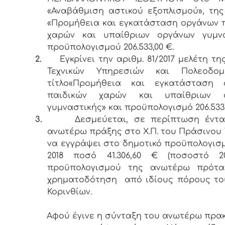
«Αναβάθμιση αστικού εξοπλισμού», τη
«Προμήθεια και εγκατάσταση οργάνων 
χαρών και υπαίθριων οργάνων γυμνα
προϋπολογισμού 206.533,00 €.
2.
Εγκρίνει την αριθμ. 81/2017 μελέτη τ
Τεχνικών Υπηρεσιών και Πολεοδο
τίτλο«Προμήθεια και εγκατάσταση 
παιδικών χαρών και υπαίθριων 
γυμναστικής» και προϋπολογισμό 206.533
3.
Δεσμεύεται, σε περίπτωση έντα
ανωτέρω πράξης στο Χ.Π. του Πράσινου 
να εγγράψει στο δημοτικό προϋπολογισ
2018 ποσό 41.306,60 € (ποσοστό 
προϋπολογισμού της ανωτέρω πρότα
χρηματοδότηση από ιδίους πόρους το
Κορινθίων.
Αφού έγινε η σύνταξη του ανωτέρω πρα