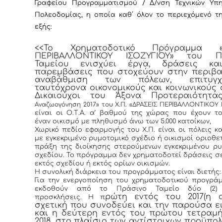
Γραφείου Προγραμματισμού / Δ/νση Τεχνικών Υπ
Πολεοδομίας, η οποία καθ΄ όλον το περιεχόμενό τ
εξής:
<<Το Χρηματοδοτικό Πρόγραμμα «Δ
ΠΕΡΙΒΑΛΛΟΝΤΙΚΟΥ ΙΣΟΖΥΓΙΟΥ» του Π
Ταμείου ενισχύει έργα, δράσεις κα
παρεμβάσεις που στοχεύουν στην περιβα
αναβάθμιση των πόλεων, επιτυγχά
ταυτόχρονα οικονομικούς και κοινωνικούς 
Δικαιούχοι του Άξονα Προτεραιότητ
Αναζωογόνηση 2017» του Χ.Π. «ΔΡΑΣΕΙΣ ΠΕΡΙΒΑΛΛΟΝΤΙΚΟΥ
είναι οι Ο.Τ.Α. α’ βαθμού της χώρας που έχουν τ
έναν οικισμό με πληθυσμό άνω των 5.000 κατοίκων,
Χωρικό πεδίο εφαρμογής του Χ.Π. είναι οι πόλεις κα
με εγκεκριμένο ρυμοτομικό σχέδιο ή οικισμοί οριοθε
πράξη της διοίκησης στερούμενων εγκεκριμένου ρυ
σχεδίου.
Το πρόγραμμα δεν χρηματοδοτεί δράσεις σ
εκτός σχεδίου ή εκτός ορίων οικισμών.
Η συνολική διάρκεια του προγράμματος είναι διετής: 2
Για την ενεργοποίηση του χρηματοδοτικού προγρά
εκδοθούν από το Πράσινο Ταμείο δύο (2) 
ρώτη εντός του 2017(η 
προσκλήσεις. Η π
σχετική που συνοδεύει και την παρούσα ε
και η δεύτερη εντός του πρώτου τετραμ
2018, στο πλαίσιο των αντίστοιχων προϋπο