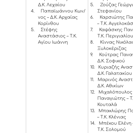
Δ.Κ. Λεχαίου
5.
Ζούζας Γεώργιο
4.
Παπαϊωάννου Κων/
Στεφανίου
νος – Δ.Κ. Αρχαίας
6.
Καρσιώτης Πα
Κορίνθου
– Τ.Κ. Αγγελοκά
5.
Στέφης
7.
Καψάσκης Παν
Αναστάσιος – Τ.Κ.
Τ.Κ. Περιγιαλίο
Αγίου Ιωάννη
8.
Κίννας Νικόλαο
Ξυλοκέριζας
9.
Κούτρας Παναγ
Δ.Κ. Σοφικού
10.
Κυριαζής Ανασ
Δ.Κ. Γαλατακίου
11.
Μαρινός Αναστ
Δ.Κ. Αθικίων
12.
Μιχαλόπουλος
Παναγιώτης – Τ.
Κουταλά
13.
Μπακλώρης Πα
– Τ.Κ. Κλένιας
14.
Μπέκου Ελένη 
Τ.Κ. Σολομού