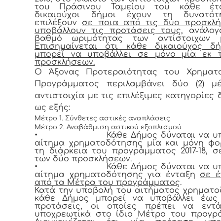
του Πράσινου Ταμείου του κάθε έτ
δικαιούχοι δήμοι έχουν τη δυνατό
επιλέξουν
σε ποια από τις δύο προσκλή
υποβάλλουν τις προτάσεις τους
, ανάλο
βαθμό ωριμότητας των αντίστοιχων μ
Επισημαίνεται ότι κάθε δικαιούχος δ
μπορεί να υποβάλλει σε μόνο μία εκ 
προσκλήσεων.
Ο Άξονας Προτεραιότητας του Χρηματο
Προγράμματος περιλαμβάνει δύο (2) μ
αντιστοιχία με τις επιλέξιμες κατηγορίες
ως εξής:
Μέτρο 1. Σύνθετες αστικές αναπλάσεις
Μέτρο 2. Αναβάθμιση αστικού εξοπλισμού
•
Κάθε Δήμος δύναται να υ
αίτημα χρηματοδότησης μία και μόνη φ
τη διάρκεια του προγράμματος 2017-18, σ
των δύο προσκλήσεων.
•
Κάθε Δήμος δύναται να υ
αίτημα χρηματοδότησης για ένταξη
σε έ
από τα Μέτρα του προγράμματος
.
Κατά την υποβολή του αιτήματος χρηματ
κάθε Δήμος μπορεί να υποβάλλει έως 
προτάσεις, οι οποίες πρέπει να εντά
υποχρεωτικά στο ίδιο Μέτρο του προγρ