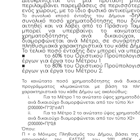
Διευκρινίζεται ότι μία πρόταση μπ
περιλαμβάνει παρεμβάσεις σε περισσότε
ενός χώρους, με το ίδιο φυσικό αντικείμενο
-δη
Το συνολικό «ποσό ένταξης του Δήμου»
συνολικό ποσό χρηματοδότησης που δύν
αιτηθεί και να λάβει από το Πράσινο Ταμ
μπορεί να υπερβαίνει το «ανώτατ
χρηματοδότησης ανά δικαιούχο»
διαμορφώνεται ανά Μέτρο, σε συνάρτησ
πληθυσμιακά χαρακτηριστικά του κάθε Δήμ
Το τελικό ποσό ένταξης δεν μπορεί να υπερ
■
το 60% του Οριστικού Προϋπολογι
έργων για έργα του Μέτρου 1
■
το 80% του Οριστικού Προϋπολογι
έργων για έργα του Μέτρου 2.
Το «ανώτατο ποσό χρηματοδότησης ανά δικαιο
προγράμματος κλιμακώνεται με βάση τα πλη
χαρακτηριστικά του κάθε Δήμου ως ακολούθως:
i.
Για το Μέτρο 1 το ανώτατο ύψος χρηματοδ
ανά δικαιούχο διαμορφώνεται από τον τύπο Χι=
(200.000+Π*3)*σΑΠ
ii.
Για το Μέτρο 2 το ανώτατο ύψος χρηματοδ
ανά δικαιούχο διαμορφώνεται από τον τύπο Χ2=
(200.000+Π)*0,8
Όπου:
Π = ο Μόνιμος Πληθυσμός του Δήμου, βάσει της
απογραφής της ΕΛΣΤΑΤ του 2011 (ΦΕΚ 698