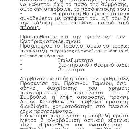
να καλύπτει έως το ποσό της σύμβασης
αυτό δεν υπερβαίνει το ποσό ένταξης του 
•
Η πρόταση θα πρέπει απαρα
συνοδεύεται με απόφαση του Δ.Σ. του δ
την κάλυψη του επιπλέον ποσού από
πόρους.
Προϋποθέσεις για την προένταξη των 
Κριτήρια «αποκλεισμού»
Προκειμένου το Πράσινο Ταμείο να προχω
προένταξη,
οι προτάσεις αξιολογούνται με βάση τα εξ
επί ποινή αποκλεισμού:
•
Επιλεξιμότητα
•
Ιδιοκτησιακό / θεσμικό καθ
•
Ωριμότητα
Λαμβάνοντας υπόψη τόσο την αριθμ. 5182/9
Πρόσκληση του Πράσινου Ταμείου, όσο 
οδηγό διαχείρισης του χρηματοδ
προγράμματος , προτείνεται στο Δ
Συμβούλιο, η λήψη απόφασης, προκει
Δήμος Κορινθίων να υποβάλει πρόταση
διεκδικήσει χρηματοδότηση στα πλαίσι
λόγω προγράμματος.
Ειδικότερα προτείνεται η υποβολή πρότ
Μέτρο 2 «Αναβάθμιση αστικού εξοπλισ
τίτλο
«Προμήθεια και εγκατάσταση 