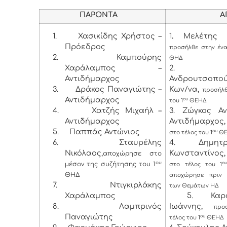
ΠΑΡΟΝΤΑ
ΑΠΟΝ
1.
Χασικίδης Χρήστος –
1
.
Μελέτης Χ
Πρόεδρος
προσήλθε στην ένα
2.
Καμπούρης
ΘΗΔ
Χαράλαμπος –
2. Λύ
Αντιδήμαρχος
Ανδρουτσοπο
3.
Δράκος Παναγιώτης –
Κων/να,
προσήλθ
Αντιδήμαρχος
ου
του 1
ΘΕΗΔ
4.
Χατζής Μιχαήλ –
3. Ζώγκος Α
Αντιδήμαρχος
Αντιδήμαρχος,
5.
Παππάς Αντώνιος
ου
στο τέλος του 1
ΘΕ
6.
Σταυρέλης
4. Δημητρ
Νικόλαος,
Κωνσταντίνος,
αποχώρησε στο
ου
μέσον της συζήτησης του 1
ο
στο τέλος του 1
ΘΗΔ
αποχώρησε πριν 
7.
Ντιγκιρλάκης
των Θεμάτων ΗΔ
Χαράλαμπος
5. Καρασ
8.
Λαμπρινός
Ιωάννης,
προ
Παναγιώτης
ου
τέλος του 1
ΘΕΗΔ