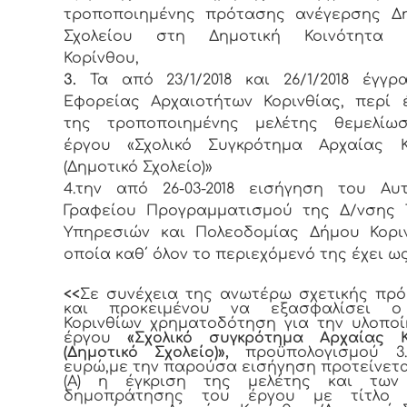
τροποποιημένης πρότασης ανέγερσης Δη
Σχολείου στη Δημοτική Κοινότητα 
Κορίνθου,
3.
Τα από 23/1/2018 και 26/1/2018 έγγρ
Εφορείας Αρχαιοτήτων Κορινθίας, περί 
της τροποποιημένης μελέτης θεμελίω
έργου «Σχολικό Συγκρότημα Αρχαίας Κ
(Δημοτικό Σχολείο)»
4.την από 26-03-2018 εισήγηση του Αυ
Γραφείου Προγραμματισμού της Δ/νσης 
Υπηρεσιών και Πολεοδομίας Δήμου Κορι
οποία καθ΄ όλον το περιεχόμενό της έχει ως
<<
Σε συνέχεια της ανωτέρω σχετικής πρ
και προκειμένου να εξασφαλίσει 
Κορινθίων χρηματοδότηση για την υλοπο
έργου
«
Σχολικό συγκρότημα Αρχαίας Κ
(Δημοτικό Σχολείο)»,
προϋπολογισμού 3.10
ευρώ,με την παρούσα εισήγηση προτείνεται
(Α) η έγκριση της μελέτης και των
δημοπράτησης του έργου με τίτλο «