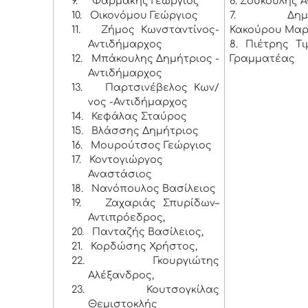
9.
Φαρμάκης Γεώργιος
6. Σούκουλης 
10.
Οικονόμου Γεώργιος
7. Δημητ
11.
Ζήμος Κωνσταντίνος-
Κακούρου Μαρ
Αντιδήμαρχος
8. Πιέτρης Τ
12.
Μπάκουλης Δημήτριος -
Γραμματέας
Αντιδήμαρχος
13.
Παρτσινέβελος Κων/
νος -Αντιδήμαρχος
14.
Κεφάλας Σταύρος
15.
Βλάσσης Δημήτριος
16.
Μουρούτσος Γεώργιος
17.
Κοντογιώργος
Αναστάσιος
18.
Νανόπουλος Βασίλειος
19.
Ζαχαριάς Σπυρίδων–
Αντιπρόεδρος,
20.
Πανταζής Βασίλειος,
21.
Κορδώσης Χρήστος,
22.
Γκουργιώτης
Αλέξανδρος,
23.
Κουτσογκίλας
Θεμιστοκλής