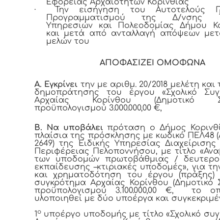
Εφορείας Αρχαιοτήτων Κορινθίας
·
Την εισήγηση του Αυτοτελούς Γ
Προγραμματισμού της Δ/νσης Τε
Υπηρεσιών και Πολεοδομίας Δήμου Κο
και μετά από ανταλλαγή απόψεων μετ
μελών του
ΑΠΟΦΑΣΙΖΕΙ ΟΜΟΦΩΝΑ
Α.
Εγκρίνει
την με αριθμ. 20/2018 μελέτη και
δημοπράτησης του έργου «Σχολικό Συγ
Αρχαίας Κορίνθου (Δημοτικό Σχο
προϋπολογισμού 3.000.000,00 €,
Β. Να υποβάλει
πρόταση ο Δήμος Κορινθ
πλαίσια της πρόσκλησης με κωδικό ΠΕΛ48 
2649) της Ειδικής Υπηρεσίας Διαχείρισης 
Περιφέρειας Πελοποννήσου, με τίτλο «Αν
των υποδομών πρωτοβάθμιας / δευτερο
εκπαίδευσης –κτιριακές υποδομές», για τη
και χρηματοδότηση του έργου (πράξης) 
συγκρότημα Αρχαίας Κορίνθου (Δημοτικό Σ
προϋπολογισμού 3.100.000,00 €, το ο
υλοποιηθεί με δύο υποέργα και συγκεκριμέ
ο
1
υποέργο υποδομής με τίτλο «Σχολικό συ