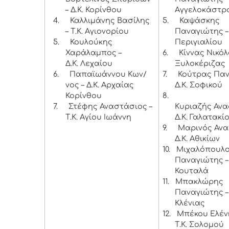
– Δ.Κ. Κορίνθου
Αγγελοκάστρ
4.
Καλλιμάνης Βασίλης
5.
Καψάσκης
– Τ.Κ. Αγιονορίου
Παναγιώτης – 
5.
Κουλούκης
Περιγιαλίου
Χαράλαμπος –
6.
Κίννας Νικόλ
Δ.Κ. Λεχαίου
Ξυλοκέριζας
6.
Παπαϊωάννου Κων/
7.
Κούτρας Παν
νος – Δ.Κ. Αρχαίας
Δ.Κ. Σοφικού
Κορίνθου
8.
7.
Στέφης Αναστάσιος –
Κυριαζής Ανα
Τ.Κ. Αγίου Ιωάννη
Δ.Κ. Γαλατακί
9.
Μαρινός Ανα
Δ.Κ. Αθικίων
10.
Μιχαλόπουλ
Παναγιώτης – 
Κουταλά
11.
Μπακλώρης
Παναγιώτης – 
Κλένιας
12.
Μπέκου Ελέν
Τ.Κ. Σολομού