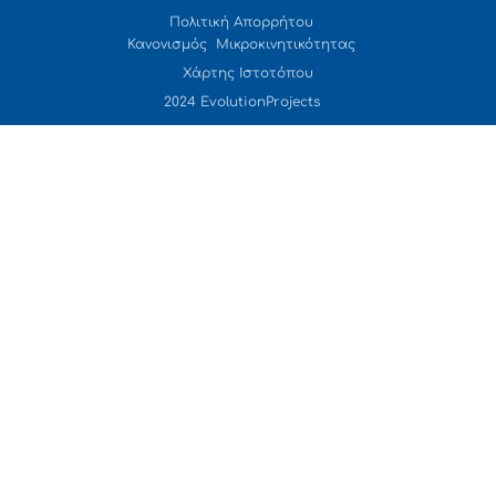
Πολιτική Απορρήτου
Κανονισμός Μικροκινητικότητας
Χάρτης Ιστοτόπου
2024 EvolutionProjects