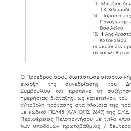
13.
Μπίτζιος Δημ
Τ.Κ. Χιλιομοδί
14.
Παρασκευά
Παναγιώτης – 
Βασιλείου
15.
Φίλης Αναστάσ
Κατακαλίου
οι οποίοι δεν π
αν και κλήθηκαν 
Ο Πρόεδρος αφού διαπίστωσε απαρτία κή
έναρξη της συνεδρίασης του Δημ
Συμβουλίου και πρότεινε τη συζήτησ
ημερήσιας διάταξης, ως κατεπείγον, του
«Υποβολή πρότασης στα πλαίσια της πρ
με κωδικό ΠΕΛ48 (Α/Α ΟΠΣ 2649) της Ε.Υ.Δ. 
Περιφέρειας Πελοποννήσου με τίτλο «Αν
των υποδομών πρωτοβάθμιας / δευτερο