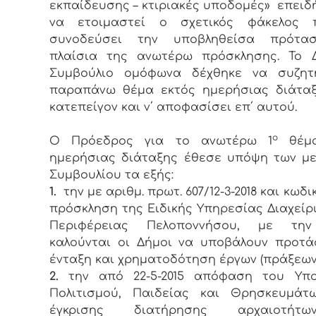
εκπαίδευσης – κτιριακές υποδομές» επειδ
να ετοιμαστεί ο σχετικός φάκελος
συνοδεύσει την υποβληθείσα πρότα
πλαίσια της ανωτέρω πρόσκλησης. Το Δ
Συμβούλιο ομόφωνα δέχθηκε να συζητ
παραπάνω θέμα εκτός ημερήσιας διάταξ
κατεπείγον και ν΄ αποφασίσει επ΄ αυτού.
ο
Ο Πρόεδρος για το ανωτέρω 1
θέμα
ημερήσιας διάταξης έθεσε υπόψη των μ
Συμβουλίου τα εξής:
1.
την με αριθμ. πρωτ. 607/12-3-2018 και κωδ
πρόσκληση της Ειδικής Υπηρεσίας Διαχείρι
Περιφέρειας Πελοποννήσου, με τη
καλούνται οι Δήμοι να υποβάλουν προτά
ένταξη και χρηματοδότηση έργων (πράξεων
2.
την από 22-5-2015 απόφαση του Υπο
Πολιτισμού, Παιδείας και Θρησκευμάτω
έγκρισης διατήρησης αρχαιοτήτ