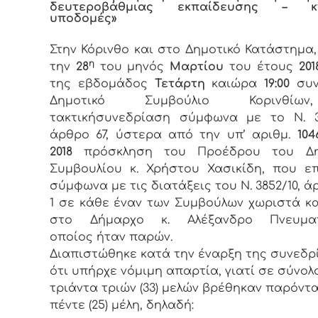
δευτεροβάθμιας εκπαίδευσης – κτ
υποδομές»
Στην Κόρινθο και στο Δημοτικό Κατάστημα
η
την
28
του μηνός
Μαρτίου
του έτους
201
της εβδομάδος
Τετάρτη
καιώρα
19:00
συν
Δημοτικό Συμβούλιο Κορινθί
τακτικήσυνεδρίαση σύμφωνα με το Ν. 3
άρθρο 67, ύστερα από την υπ’ αριθμ.
104
2018
πρόσκληση του Προέδρου του Δη
Συμβουλίου κ. Χρήστου Χασικίδη, που ε
σύμφωνα με τις διατάξεις του Ν. 3852/10, ά
1 σε κάθε έναν των Συμβούλων χωριστά κ
στο Δήμαρχο κ. Αλέξανδρο Πνευμα
οποίος ήταν παρών.
Διαπιστώθηκε κατά την έναρξη της συνεδρ
ότι υπήρχε νόμιμη απαρτία, γιατί σε σύνολ
τριάντα τριών (33) μελών βρέθηκαν παρόντα
πέντε (25) μέλη, δηλαδή: