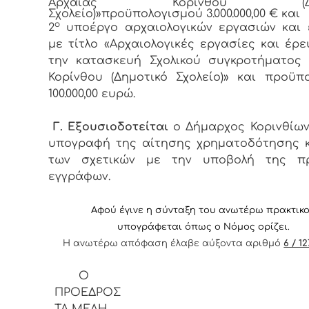
Αρχαίας Κορίνθου (Δημ
Σχολείο)»προϋπολογισμού 3.000.000,00 € και
ο
2
υποέργο αρχαιολογικών εργασιών και 
με τίτλο «Αρχαιολογικές εργασίες και έρε
την κατασκευή Σχολικού συγκροτήματος
Κορίνθου (Δημοτικό Σχολείο)» και προϋπ
100.000,00 ευρώ.
Γ.
Εξουσιοδοτείται
ο Δήμαρχος Κορινθίων
υπογραφή της αίτησης χρηματοδότησης κ
των σχετικών με την υποβολή της π
εγγράφων.
Αφ
ού έγινε η σύνταξη του ανωτέρω πρακτικ
υπογράφεται όπως ο Νόμος ορίζει.
Η ανωτέρω απόφαση έλαβε αύξοντα αριθμό
6 / 12
Ο
ΠΡΟΕΔ
ΤΑ ΜΕΛΗ