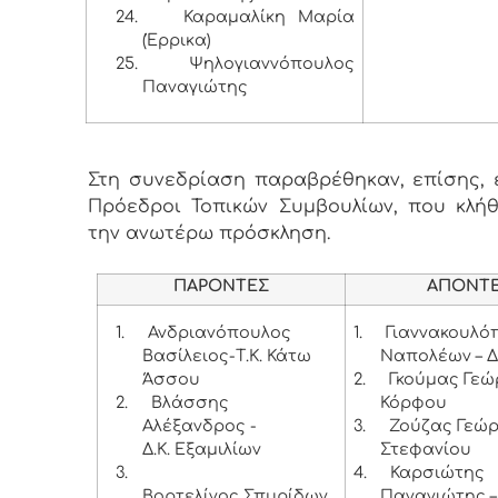
24.
Καραμαλίκη Μαρία
(Έρρικα)
25.
Ψηλογιαννόπουλος
Παναγιώτης
Στη συνεδρίαση παραβρέθηκαν, επίσης, ε
Πρόεδροι Τοπικών Συμβουλίων, που κλή
την ανωτέρω πρόσκληση.
ΠΑΡΟΝΤΕΣ
ΑΠΟΝΤ
1.
Ανδριανόπουλος
1.
Γιαννακουλό
Βασίλειος-Τ.Κ. Κάτω
Ναπολέων – Δ
Άσσου
2.
Γκούμας Γεώρ
2.
Βλάσσης
Κόρφου
Αλέξανδρος -
3.
Ζούζας Γεώργ
Δ.Κ. Εξαμιλίων
Στεφανίου
3.
4.
Καρσιώτης
Βορτελίνος Σπυρίδων
Παναγιώτης – 