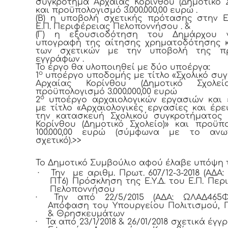
συγκρότημα Αρχαίας Κορίνθου (Δημοτικό Σ
και προϋπολογισμό 3.000.000,00 ευρώ .
(Β) η υποβολή σχετικής πρότασης στην Ε.
Ε.Π. Περιφέρειας Πελοποννήσου . &
(Γ) η εξουσιοδότηση του Δημάρχου 
υπογραφή της αίτησης χρηματοδότησης 
των σχετικών με την υποβολή της π
εγγράφων .
Το έργο θα υλοποιηθεί με δύο υποέργα:
ο
1
υποέργο υποδομής με τίτλο «Σχολικό συ
Αρχαίας Κορίνθου (Δημοτικό Σχολεί
προϋπολογισμό 3.000.000,00 ευρώ
ο
2
υποέργο αρχαιολογικών εργασιών και 
με τίτλο «Αρχαιολογικές εργασίες και έρε
την κατασκευή Σχολικού συγκροτήματος
Κορίνθου (Δημοτικό Σχολείο)» και προϋπ
100.000,00 ευρώ (σύμφωνα με το αν
σχετικό).>>
Το Δημοτικό Συμβούλιο αφού έλαβε υπόψη 
·
Την με αριθμ. Πρωτ. 607/12-3-2018 (ΑΔΑ:
ΠΤ6) Πρόσκληση της Ε.Υ.Δ. του Ε.Π. Περ
Πελοποννήσου
·
Την από 22/5/2015 (ΑΔΑ: ΩΛΑΔ465Φ
Απόφαση του Υπουργείου Πολιτισμού, 
& Θρησκευμάτων
·
Τα από 23/1/2018 & 26/01/2018 σχετικά έγ