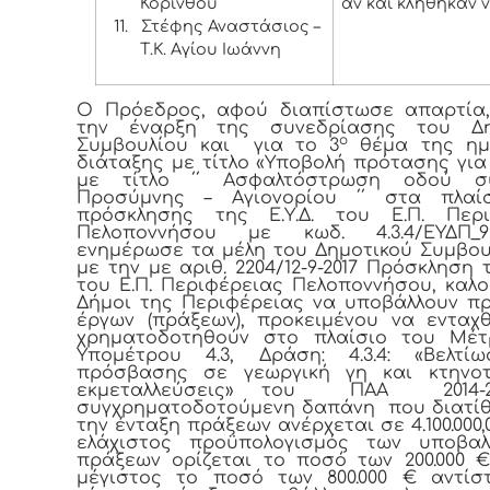
Κορίνθου
αν και κλήθηκαν 
11.
Στέφης Αναστάσιος –
Τ.Κ. Αγίου Ιωάννη
Ο Πρόεδρος, αφού διαπίστωσε απαρτία,
την έναρξη της συνεδρίασης του Δη
ο
Συμβουλίου και για το 3
θέμα της ημ
διάταξης με τίτλο «Υποβολή πρότασης για
με τίτλο ΄΄ Ασφαλτόστρωση οδού σ
Προσύμνης – Αγιονορίου ΄΄ στα πλαί
πρόσκλησης της Ε.Υ.Δ. του Ε.Π. Περι
Πελοποννήσου με κωδ. 4.3.4/ΕΥΔΠ_
ενημέρωσε τα μέλη του Δημοτικού Συμβου
με την με αριθ. 2204/12-9-2017 Πρόσκληση τ
του Ε.Π. Περιφέρειας Πελοποννήσου, καλο
Δήμοι της Περιφέρειας να υποβάλλουν π
έργων (πράξεων), προκειμένου να ενταχ
χρηματοδοτηθούν στο πλαίσιο του Μέτ
Υπομέτρου 4.3, Δράση: 4.3.4: «Βελτί
πρόσβασης σε γεωργική γη και κτηνοτ
εκμεταλλεύσεις» του ΠΑΑ 2014-2
συγχρηματοδοτούμενη δαπάνη που διατίθ
την ένταξη πράξεων ανέρχεται σε 4.100.000,
ελάχιστος προϋπολογισμός των υποβαλ
πράξεων ορίζεται το ποσό των 200.000 
μέγιστος το ποσό των 800.000 € αντίσ