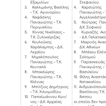
Εξαμιλίων
Στεφανίου
3.
Καλλιμάνης Βασίλης
4.
Καρσιώτης
– Τ.Κ. Αγιονορίου
Παναγιώτης – Τ
4.
Καψάσκης
Αγγελοκάστρο
Παναγιώτης – Τ.Κ.
5.
Κούτρας Παν
Περιγιαλίου
Δ.Κ. Σοφικού
5.
Κίννας Νικόλαος –
6.
Κυριαζής Αν
Τ.Κ. Ξυλοκέριζας
- Δ.Κ. Γαλατακί
6.
Κουλούκης
7.
Μαρινός Ανασ
Χαράλαμπος – Δ.Κ.
Δ.Κ. Αθικίων
Λεχαίου
8.
Μπέκου Ελένη
7.
Μιχαλόπουλος
Σολομού
Παναγιώτης – Τ.Κ.
9.
Παρασκευάς
Κουταλά
Παναγιώτης – Τ
8.
Μπακλώρης
Βασιλείου
Παναγιώτης – Τ.Κ.
10.
Φίλης Αναστάσι
Κλένιας
Κατακαλίου
9.
Μπίτζιος Δημήτριος
11.
Ανδριανόπουλ
– Τ.Κ. Χιλιομοδίου
Βασίλειος-Τ.Κ.
10.
Παπαϊωάννου Κων/
Άσσου
νος – Δ.Κ. Αρχαίας
οι οποίοι δεν πρ