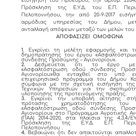
εισήγηση του Προέδρου, την αριθμ. 2204/1
Πρόσκληση της Ε.Υ.Δ. του Ε.Π. Περι
Πελοποννήσου, την από 20-9-2017 εισή
αρμόδιας υπηρεσίας του Δήμου, μ
ανταλλαγή απόψεων μεταξύ των μελών του
ΑΠΟΦΑΣΙΖΕΙ ΟΜΟΦΩΝΑ
1.
Εγκρίνει τη μελέτη εφαρμογής και τ
δημοπράτησης του έργου «Ασφαλτόστρω
σύνδεσης Προσύμνης – Αγιονορίου».
2.
Δεσμεύεται ότι το έργο με
«Ασφαλτόστρωση οδού σύνδεσης Προσ
Αγιονορίου»θα ενταχθεί στο υπό ε
επιχειρησιακό πρόγραμμα του Δήμου Κο
σύμφωνα με την σχετική εισήγηση της
Τεχνικών Υπηρεσιών για την σκοπιμότ
υλοποίησης της προτεινόμενης πράξης.
3.
Εγκρίνει την υποβολή αίτησης στή
πρότασης χρηματοδότησης του
«Ασφαλτόστρωση οδού σύνδεσης Προσ
Αγιονορίου» στο Πρόγραμμα Αγροτικής Α
(ΠΑΑ) 2014-2020, στα πλαίσια της 4.3.4/ΕΥ
Πρόσκληση της Ε.Υ.Δ. Ε.Π. Περιφ
Πελοποννήσου .
4.
Βεβαιώνει ότι δεν απαιτούνται απαλλο