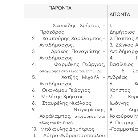
ΠΑΡΟΝΤΑ
ΑΠΟΝΤΑ
1.
Χασικίδης Χρήστος –
1
.
Πρόεδρος
Δημήτριος
2.
Καμπούρης Χαράλαμπος –
2. Παππάς 
Αντιδήμαρχος,
3. Ζώγκος 
3.
Δράκος Παναγιώτης –
Αντιδήμαρχ
Αντιδήμαρχος
4. Παν
4.
Φαρμάκης Γεώργιος,
Βασίλειος
5. Σούκ
ου
αποχώρησε στο τέλος του 5
ΕΗΔΘ
5.
Χατζής Μιχαήλ –
Ανδρέας
Αντιδήμαρχος
6. Κορ
6.
Οικονόμου Γεώργιος
Χρήστος
7.
Μελέτης Χρήστος
7. Καρα
8.
Σταυρέλης Νικόλαος
Ιωάννης
9.
Ντιγκιρλάκης
8. Δημη
Χαράλαμπος,
Κακούρου 
αποχώρησε στο
9. Πιέτρης
ου
τέλος του 5
ΕΗΔΘ
10.
Μπάκουλης Δημήτριος
–Γραμματέ
11.
Λύτρα-Ανδρουτσοπούλου