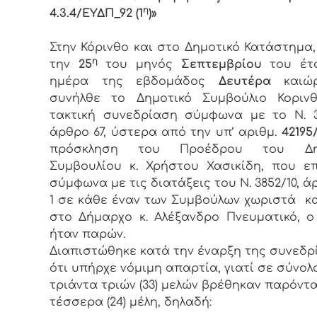
η
4.3.4/ΕΥΔΠ_92 (1
)»
Στην Κόρινθο και στο Δημοτικό Κατάστημα
η
την
25
του μηνός
Σεπτεμβρίου
του έτ
ημέρα της εβδομάδος
Δευτέρα
και
συνήλθε το Δημοτικό Συμβούλιο Κορινθ
τακτική συνεδρίαση σύμφωνα με το Ν. 3
άρθρο 67, ύστερα από την υπ’ αριθμ.
42195/
πρόσκληση του Προέδρου του Δημ
Συμβουλίου κ. Χρήστου Χασικίδη, που ε
σύμφωνα με τις διατάξεις του Ν. 3852/10, ά
1 σε κάθε έναν των Συμβούλων χωριστά κ
στο Δήμαρχο κ. Αλέξανδρο Πνευματικό, 
ήταν παρών.
Διαπιστώθηκε κατά την έναρξη της συνεδρ
ότι υπήρχε νόμιμη απαρτία, γιατί σε σύνολ
τριάντα τριών (33) μελών βρέθηκαν παρόντα
τέσσερα (24) μέλη, δηλαδή: