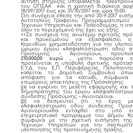
αίτηση στήριξης υποβάλλεται ηλεκτρον
του ΟΠΣΑΑ και η χρονική διάρκεια αρχ
18/09/2017 έως και 31/10/2017 και ώρα 15:00.
Στη συνέχεια έθεσε την από 20-9-2017 εισή
Αυτοτελούς Γραφείου Προγραμματισμού 
Τεχνικών Υπηρεσιών και Πολεοδομίας, η οπ
όλον το περιεχόμενό της έχει ως εξής:
<<Σε συνέχεια της ανωτέρω σχετικής πρ
και προκειμένου να εξασφαλίσει 
Κορινθίων χρηματοδότηση για την υλοπο
ώριμου έργου «Ασφαλτόστρωση οδού σ
Προσύμνης – Αγιονορίου», προϋπολ
210.000,00 ευρώ
, μετην παρούσα ει
προτείνεται η υποβολή σχετικής πρότα
Ε.Υ.Δ. του Ε.Π. Περιφέρειας Πελοπονν
καλείται το Δημοτικό Συμβούλιο όπω
απόφαση για τα κάτωθι, σύμφωνα 
επιμέρους απαιτήσεις της Πρόσκλησης:
(α) να εγκρίνει τη μελέτη εφαρμογής και 
δημοπράτησης του έργου «Ασφαλτόστρω
σύνδεσης Προσύμνης – Αγιονορίου».
(β) να δεσμευτεί ότι το έργο με
«Ασφαλτόστρωση οδού σύνδεσης Προσ
Αγιονορίου»θα ενταχθεί στο υπό ε
επιχειρησιακό πρόγραμμα του Δήμου Κο
σύμφωνα με την σχετική εισήγηση της
Τεχνικών Υπηρεσιών για την σκοπιμότ
υλοποίησης της προτεινόμενης πράξης.