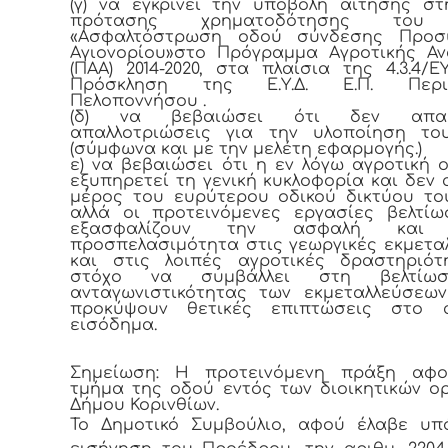
(γ) να εγκρίνει την υποβολή αίτησης στ
πρότασης χρηματοδότησης του
«Ασφαλτόστρωση οδού σύνδεσης Προσ
Αγιονορίου»στο Πρόγραμμα Αγροτικής Α
(ΠΑΑ) 2014-2020, στα πλαίσια της 4.3.4/ΕΥ
Πρόσκληση της Ε.Υ.Δ. Ε.Π. Περιφ
Πελοποννήσου .
(δ) να βεβαιώσει ότι δεν απαιτ
απαλλοτριώσεις για την υλοποίηση το
(σύμφωνα και με την μελέτη εφαρμογής.)
ε) να βεβαιώσει ότι η εν λόγω αγροτική 
εξυπηρετεί τη γενική κυκλοφορία και δεν 
μέρος του ευρύτερου οδικού δικτύου τ
αλλά οι προτεινόμενες εργασίες βελτί
εξασφαλίζουν την ασφαλή και 
προσπελασιμότητα στις γεωργικές εκμετα
και στις λοιπές αγροτικές δραστηριότ
στόχο να συμβάλλει στη βελτίω
ανταγωνιστικότητας των εκμεταλλεύσεω
προκύψουν θετικές επιπτώσεις στο α
εισόδημα.
Σημείωση: Η προτεινόμενη πράξη αφ
τμήμα της οδού εντός των διοικητικών ο
Δήμου Κορινθίων.
Το Δημοτικό Συμβούλιο, αφού έλαβε υπ