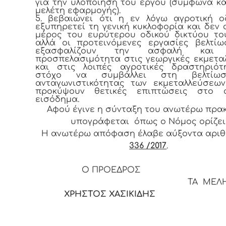
για την υλοποίηση του έργου (σύμφωνα κα
μελέτη εφαρμογής).
5. βεβαιώνει ότι η εν λόγω αγροτική 
εξυπηρετεί τη γενική κυκλοφορία και δεν 
μέρος του ευρύτερου οδικού δικτύου τ
αλλά οι προτεινόμενες εργασίες βελτί
εξασφαλίζουν την ασφαλή και 
προσπελασιμότητα στις γεωργικές εκμετα
και στις λοιπές αγροτικές δραστηριότ
στόχο να συμβάλλει στη βελτίω
ανταγωνιστικότητας των εκμεταλλεύσεω
προκύψουν θετικές επιπτώσεις στο α
εισόδημα.
Αφού έγινε η σύνταξη του ανωτέρω πρα
υπογράφεται όπως ο Νόμος ορίζει
Η ανωτέρω απόφαση έλαβε αύξοντα αρι
336 /2017
.
Ο ΠΡΟΕΔΡΟ
ΤΑ ΜΕΛ
ΧΡΗΣΤΟΣ ΧΑΣΙΚΙΔΗΣ