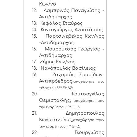
Κων/να
12.
Λαμπρινός Παναγιώτης -
Αντιδήμαρχος
13.
Κεφάλας Σταύρος
14.
Κοντογιώργος Αναστάσιος
15.
Παρτσινέβελος Κων/νος
-Αντιδήμαρχος
16.
Μουρούτσος Γεώργιος -
Αντιδήμαρχος
17.
Ζήμος Κων/νος
18.
Νανόπουλος Βασίλειος
19.
Ζαχαριάς Σπυρίδων–
Αντιπρόεδρος,
αποχώρησε στο
ου
τέλος του 5
ΕΗΔΘ
20.
Κουτσογκίλας
Θεμιστοκλής,
αποχώρησε πριν
ου
την έναρξη του 1
ΘΗΔ
21.
Δημητρόπουλος
Κωνσταντίνος,
αποχώρησε πριν
ου
την έναρξη του 1
ΘΗΔ
22.
Γκουργιώτης