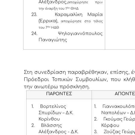
Αλέξανδρος,
αποχώρησε πριν
ου
την έναρξη του 1
ΘΗΔ
23.
Καραμαλίκη Μαρία
(Έρρικα),
αποχώρησε στο τέλος
ου
του 7
ΗΔΘ
24.
Ψηλογιαννόπουλος
Παναγιώτης
Στη συνεδρίαση παραβρέθηκαν, επίσης, έντ
Πρόεδροι Τοπικών Συμβουλίων, που κλή
την ανωτέρω πρόσκληση.
ΠΑΡΟΝΤΕΣ
ΑΠΟΝΤΕ
1.
Βορτελίνος
1.
Γιαννακουλό
Σπυρίδων – Δ.Κ.
Ναπολέων – Δ.
Κορίνθου
2.
Γκούμας Γεώργ
2.
Βλάσσης
Κόρφου
Αλέξανδρος - Δ.Κ.
3.
Ζούζας Γεώργι