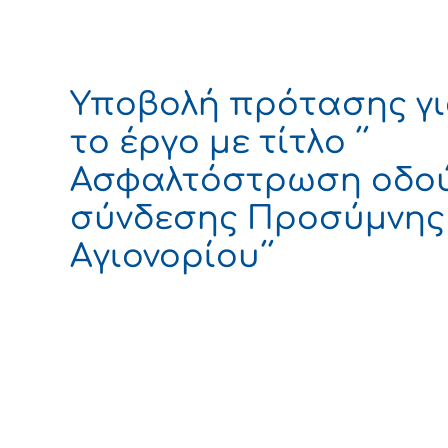
Υποβολή πρότασης γ
το έργο με τίτλο ΄΄
Ασφαλτόστρωση οδο
σύνδεσης Προσύμνης 
Αγιονορίου΄΄