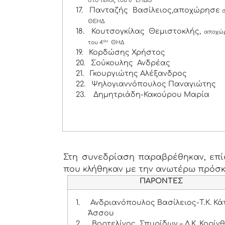
στο τέλος του 6
ΕΗΔΘ
17.
Πανταζής Βασίλειος,αποχώρησε
ΘΕΗΔ
18.
Κουτσογκίλας Θεμιστοκλής,
αποχώρ
ου
του 4
ΘΗΔ
19.
Κορδώσης Χρήστος
20.
Σούκουλης Ανδρέας
21.
Γκουργιώτης Αλέξανδρος
22.
Ψηλογιαννόπουλος Παναγιώτης
23.
Δημητριάδη-Κακούρου Μαρία
Στη συνεδρίαση παραβρέθηκαν, επίσ
που κλήθηκαν με την ανωτέρω πρόσ
ΠΑΡΟΝΤΕΣ
1.
Ανδριανόπουλος Βασίλειος-Τ.Κ. Κ
Άσσου
2.
Βορτελίνος Σπυρίδων – Δ.Κ. Κορίν