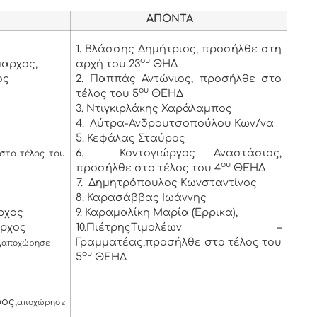
ΑΠΟΝΤΑ
1
.
Βλάσσης Δημήτριος, προσήλθε στη
ου
μαρχος,
αρχή του 23
ΘΗΔ
ος
2. Παππάς Αντώνιος, προσήλθε στο
ου
τέλος του 5
ΘΕΗΔ
3. Ντιγκιρλάκης Χαράλαμπος
4. Λύτρα-Ανδρουτσοπούλου Κων/να
5. Κεφάλας Σταύρος
6. Κοντογιώργος Αναστάσιος,
στο τέλος του
ου
προσήλθε στο τέλος του 4
ΘΕΗΔ
7. Δημητρόπουλος Κωνσταντίνος
8. Καρασάββας Ιωάννης
ρχος
9. Καραμαλίκη Μαρία (Έρρικα),
αρχος
10.ΠιέτρηςΤιμολέων –
,
Γραμματέας,προσήλθε στο τέλος του
αποχώρησε
ου
5
ΘΕΗΔ
ος,
αποχώρησε