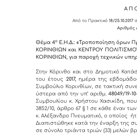
ΑΠ
Από το Πρακτικό
18/25.10.2017
σ
Αριθμός 
ο
Θέμα 4
Ε.Η.Δ.: «Τροποποίηση όρων 
ΚΟΡΙΝΘΙΩΝ και ΚΕΝΤΡΟΥ ΠΟΛΙΤΙΣΜ
ΚΟΡΙΝΘΙΩΝ, για παροχή τεχνικών υπη
Στην Κόρινθο και στο Δημοτικό Κατ
του έτους
2017,
ημέρα της εβδομάδ
Συμβούλιο Κορινθίων, σε τακτική συν
ύστερα από την υπ’ αριθμ.
48049/19-10
Συμβουλίου κ. Χρήστου Χασικίδη, πο
3852/10, άρθρο 67 § 1 σε κάθε έναν 
κ. Αλέξανδρο Πνευματικό, ο οποίος ή
Διαπιστώθηκε κατά την έναρξη της συ
σε σύνολο τριάντα τριών (33) μελών βρ