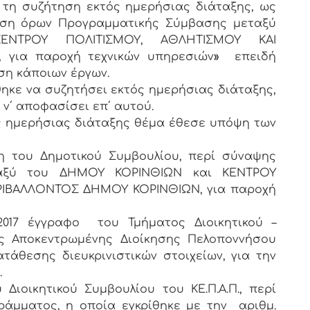
 τη συζήτηση εκτός ημερήσιας διάταξης, ως
ηση όρων Προγραμματικής Σύμβασης μεταξύ
ΝΤΡΟΥ ΠΟΛΙΤΙΣΜΟΥ, ΑΘΛΗΤΙΣΜΟΥ ΚΑΙ
για παροχή τεχνικών υπηρεσιών
»
επειδή
ση κάποιων έργων.
ηκε να συζητήσει εκτός ημερήσιας διάταξης,
ν΄ αποφασίσει επ΄ αυτού.
 ημερήσιας διάταξης θέμα έθεσε υπόψη των
ση του Δημοτικού Συμβουλίου, περί σύναψης
ταξύ του ΔΗΜΟΥ ΚΟΡΙΝΘΙΩΝ και ΚΕΝΤΡΟΥ
ΡΙΒΑΛΛΟΝΤΟΣ ΔΗΜΟΥ ΚΟΡΙΝΘΙΩΝ, για παροχή
7-2017 έγγραφο του Τμήματος Διοικητικού –
ης Αποκεντρωμένης Διοίκησης Πελοποννήσου
ατάθεσης διευκρινιστικών στοιχείων, για την
.
 Διοικητικού Συμβουλίου του ΚΕ.Π.Α.Π., περί
ράμματος, η οποία εγκρίθηκε με την αριθμ.