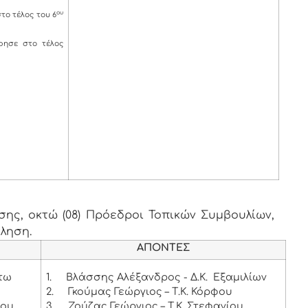
ου
στο τέλος του 6
ησε στο τέλος
ης, οκτώ (08) Πρόεδροι Τοπικών Συμβουλίων,
κληση.
ΑΠΟΝΤΕΣ
άτω
1.
Βλάσσης Αλέξανδρος - Δ.Κ. Εξαμιλίων
2.
Γκούμας Γεώργιος – Τ.Κ. Κόρφου
θου
3.
Ζούζας Γεώργιος – Τ.Κ. Στεφανίου