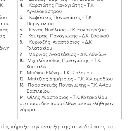
Κ.
4.
Καρσιώτης Παναγιώτης – Τ.Κ.
Αγγελοκάστρου
ρίου
5.
Καψάσκης Παναγιώτης – Τ.Κ.
αίου
Περιγιαλίου
νιας
6.
Κίννας Νικόλαος –Τ.Κ. Ξυλοκέριζας
ίας
7.
Κούτρας Παναγιώτης – Δ.Κ. Σοφικού
8.
Κυριαζής Αναστάσιος - Δ.Κ.
ωάννη
Γαλατακίου
9.
Μαρινός Αναστάσιος – Δ.Κ. Αθικίων
10.
Μιχαλόπουλος Παναγιώτης – Τ.Κ.
Κουταλά
11.
Μπέκου Ελένη – Τ.Κ. Σολομού
12.
Μπίτζιος Δημήτριος – Τ.Κ. Χιλιομοδίου
13.
Παρασκευάς Παναγιώτης – Τ.Κ. Αγίου
Βασιλείου
14.
Φίλης Αναστάσιος – Τ.Κ. Κατακαλίου
οι οποίοι δεν προσήλθαν αν και κλήθηκαν
νόμιμα.
ία, κήρυξε την έναρξη της συνεδρίασης του