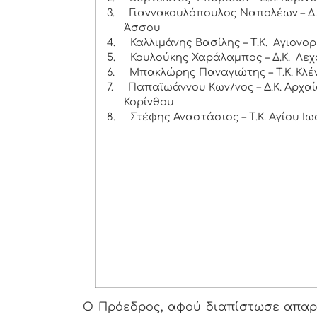
3.
Γιαννακουλόπουλος Ναπολέων – Δ.
Άσσου
4.
Καλλιμάνης Βασίλης – Τ.Κ. Αγιονο
5.
Κουλούκης Χαράλαμπος – Δ.Κ. Λεχ
6.
Μπακλώρης Παναγιώτης – Τ.Κ. Κλέ
7.
Παπαϊωάννου Κων/νος – Δ.Κ. Αρχα
Κορίνθου
8.
Στέφης Αναστάσιος – Τ.Κ. Αγίου Ι
Ο Πρόεδρος, αφού διαπίστωσε απαρτ