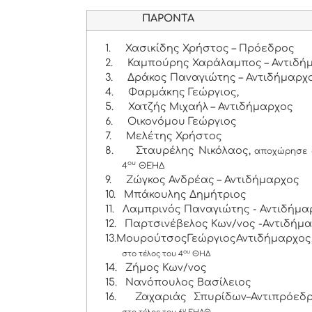
ΠΑΡΟΝΤΑ
1.
Χασικίδης Χρήστος – Πρόεδρος
2.
Καμπούρης Χαράλαμπος – Αντιδή
3.
Δράκος Παναγιώτης – Αντιδήμαρχ
4.
Φαρμάκης Γεώργιος,
5.
Χατζής Μιχαήλ – Αντιδήμαρχος
6.
Οικονόμου Γεώργιος
7.
Μελέτης Χρήστος
8.
Σταυρέλης Νικόλαος,
αποχώρησε 
ου
4
ΘΕΗΔ
9.
Ζώγκος Ανδρέας – Αντιδήμαρχος
10.
Μπάκουλης Δημήτριος
11.
Λαμπρινός Παναγιώτης - Αντιδήμα
12.
Παρτσινέβελος Κων/νος -Αντιδήμ
13.ΜουρούτσοςΓεώργιοςΑντιδήμαρχος
ου
στο τέλος του 4
ΘΗΔ
14.
Ζήμος Κων/νος
15.
Νανόπουλος Βασίλειος
16.
Ζαχαριάς Σπυρίδων–Αντιπρόεδρ
υ