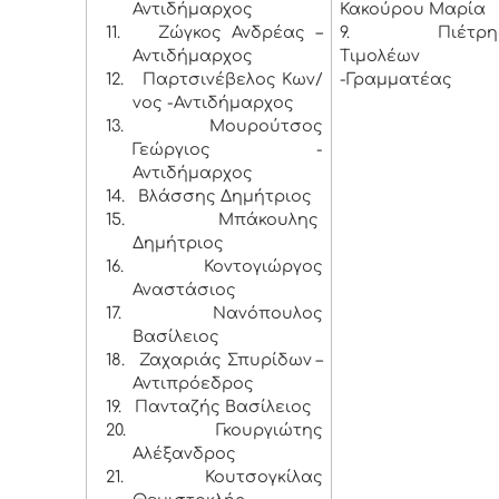
Αντιδήμαρχος
Κακούρου Μαρία
11.
Ζώγκος Ανδρέας –
9. Πιέτρη
Αντιδήμαρχος
Τιμολέων
12.
Παρτσινέβελος Κων/
-Γραμματέας
νος -Αντιδήμαρχος
13.
Μουρούτσος
Γεώργιος -
Αντιδήμαρχος
14.
Βλάσσης Δημήτριος
15.
Μπάκουλης
Δημήτριος
16.
Κοντογιώργος
Αναστάσιος
17.
Νανόπουλος
Βασίλειος
18.
Ζαχαριάς Σπυρίδων –
Αντιπρόεδρος
19.
Πανταζής Βασίλειος
20.
Γκουργιώτης
Αλέξανδρος
21.
Κουτσογκίλας