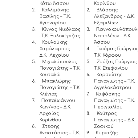
Κάτω Άσσου
Κορίνθου
2.
Καλλιμάνης
2.
Βλάσσης
Βασίλης – Τ.Κ.
Αλέξανδρος - Δ.Κ.
Αγιονορίου
Εξαμιλίων
3.
Κίννας Νικόλαος
3.
Γιαννακουλόπουλ
–Τ.Κ. Ξυλοκέριζας
Ναπολέων – Δ.Κ.
4.
Κουλούκης
Άσσου
Χαράλαμπος –
4.
Γκούμας Γεώργιος
Δ.Κ. Λεχαίου
Τ.Κ. Κόρφου
5.
Μιχαλόπουλος
5.
Ζούζας Γεώργιος 
Παναγιώτης – Τ.Κ.
Τ.Κ. Στεφανίου
Κουταλά
6.
Καρσιώτης
6.
Μπακλώρης
Παναγιώτης – Τ.Κ.
Παναγιώτης – Τ.Κ.
Αγγελοκάστρου
Κλένιας
7.
Καψάσκης
7.
Παπαϊωάννου
Παναγιώτης – Τ.Κ.
Κων/νος – Δ.Κ.
Περιγιαλίου
Αρχαίας
8.
Κούτρας
Κορίνθου
Παναγιώτης – Δ.Κ.
8.
Στέφης
Σοφικού
Αναστάσιος – Τ.Κ.
9.
Κυριαζής