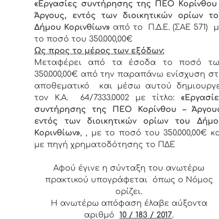
«Εργασίες συντήρησης της ΠΕ
O
Κορίνθου 
Άργους, εντός των διοικητικών ορίων το
Δήμου Κορινθίων»
από το Π.Δ.Ε. (ΣΑΕ 571) 
το ποσό του 350.000,00€
Ως προς το μέρος των εξόδων:
Μεταφέρει από τα έσοδα το ποσό τω
350.000,00€ από την παραπάνω ενίσχυση σ
αποθεματικό και μέσω αυτού δημιουργε
τον Κ.Α. 64/7333.0002 με τίτλο:
«Εργασίε
συντήρησης της ΠΕ
O
Κορίνθου – Άργους
εντός των διοικητικών ορίων του Δήμο
Κορινθίων»
, , με το ποσό του 350.000,00€ κ
με πηγή χρηματοδότησης το ΠΔΕ
Αφού έγινε η σύνταξη του ανωτέρω
πρακτικού υπογράφεται όπως ο Νόμος
ορίζει.
Η ανωτέρω απόφαση έλαβε αύξοντα
αριθμό
10 / 183 / 2017
.