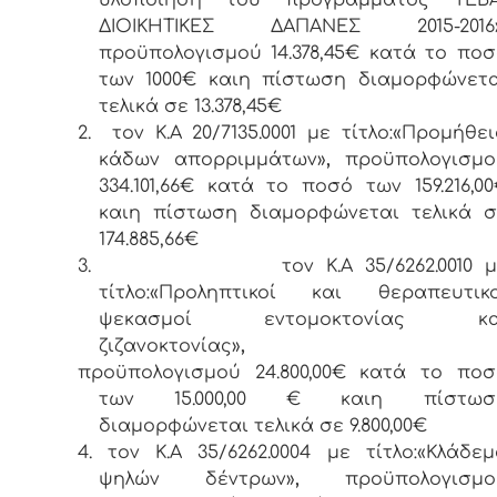
ΔΙΟΙΚΗΤΙΚΕΣ ΔΑΠΑΝΕΣ 2015-2016
προϋπολογισμού 14.378,45€ κατά το ποσ
των 1000€ καιη πίστωση διαμορφώνετα
τελικά σε 13.378,45€
2. τον Κ.Α 20/7135.0001 με τίτλο:«Προμήθε
κάδων απορριμμάτων»
,
προϋπολογισμο
334.101,66€ κατά το ποσό των 159.216,0
καιη πίστωση διαμορφώνεται τελικά σ
174.885,66€
3.
τον Κ.Α 35/6262.0010 
τίτλο:«Προληπτικοί και θεραπευτικο
ψεκασμοί εντομοκτονίας κα
ζιζανοκτονίας»
,
προϋπολογισμού 24.800,00€ κατά το ποσ
των 15.000,00 € καιη πίστωσ
διαμορφώνεται τελικά σε 9.800,00€
4. τον Κ.Α 35/6262.0004 με τίτλο:«Κλάδε
ψηλών δέντρων»
,
προϋπολογισμο