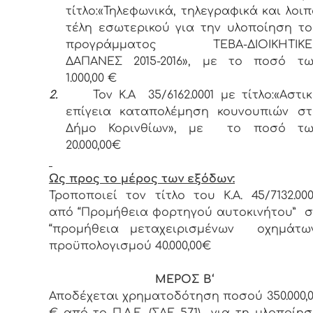
τίτλο:«Τηλεφωνικά, τηλεγραφικά και λοι
τέλη εσωτερικού για την υλοποίηση το
προγράμματος ΤΕΒΑ-ΔΙΟΙΚΗΤΙΚΕ
ΔΑΠΑΝΕΣ 2015-2016», με το ποσό τω
1.000,00 €
2.
Τον Κ.Α 35/6162.0001 με τίτλο:«Αστι
επίγεια καταπολέμηση κουνουπιών στ
Δήμο Κορινθίων», με το ποσό τω
20.000,00€
Ως προς το μέρος των εξόδων:
Τροποποιεί τον τίτλο του Κ.Α. 45/7132.00
από “Προμήθεια φορτηγού αυτοκινήτου” σ
“προμήθεια μεταχειρισμένων οχημάτων
προϋπολογισμού 40.000,00€
ΜΕΡΟΣ
B
‘
Αποδέχεται χρηματοδότηση ποσού 350.000,
€ από το Π.Δ.Ε. (ΣΑΕ 571) για τη υλοποίη