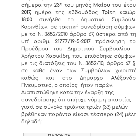
η
σήμερα την
23
του μηνός
Μαίου
του έτου
2017,
ημέρα της εβδομάδος
Τρίτη
καιώρ
18:00
συνήλθε το Δημοτικό Συμβούλι
Κορινθίων, σε τακτική συνεδρίαση σύμφων
με το Ν. 3852/2010 άρθρο 67, ύστερα από τ
υπ’ αριθμ.
21777/19-5-2017
πρόσκληση το
Προέδρου του Δημοτικού Συμβουλίου κ
Χρήστου Χασικίδη, που επιδόθηκε σύμφων
με τις διατάξεις του Ν. 3852/10, άρθρο 67 §
σε κάθε έναν των Συμβούλων χωριστ
καθώς και στο Δήμαρχο Αλέξανδρ
Πνευματικό, ο οποίος ήταν παρών.
Διαπιστώθηκε κατά την έναρξη της
συνεδρίασης ότι υπήρχε νόμιμη απαρτία,
γιατί σε σύνολο τριάντα τριών (33) μελών
βρέθηκαν παρόντα είκοσι τέσσερα (24) μέλη
δηλαδή:
ΠΑΡΟΝΤΑ