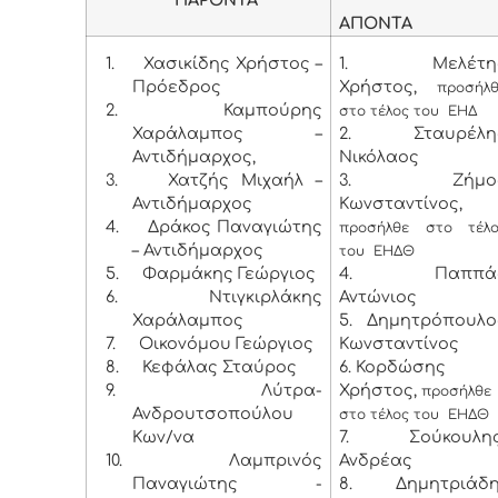
ΑΠΟΝΤΑ
1.
Χασικίδης Χρήστος –
1. Μελέτη
Πρόεδρος
Χρήστος,
προσήλ
2. Καμπούρης
στο τέλος του ΕΗΔ
Χαράλαμπος –
2. Σταυρέλη
Αντιδήμαρχος,
Νικόλαος
3. Χατζής Μιχαήλ –
3. Ζήμο
Αντιδήμαρχος
Κωνσταντίνος,
4.
Δράκος Παναγιώτης
προσήλθε στο τέλο
– Αντιδήμαρχος
του ΕΗΔΘ
5.
Φαρμάκης Γεώργιος
4. Παππά
6.
Ντιγκιρλάκης
Αντώνιος
Χαράλαμπος
5. Δημητρόπουλο
7.
Οικονόμου Γεώργιος
Κωνσταντίνος
8.
Κεφάλας Σταύρος
6. Κορδώσης
9.
Λύτρα-
Χρήστος,
προσήλθε
Ανδρουτσοπούλου
στο τέλος του ΕΗΔΘ
Κων/να
7. Σούκουλη
10.
Λαμπρινός
Ανδρέας
Παναγιώτης -
8. Δημητριάδη