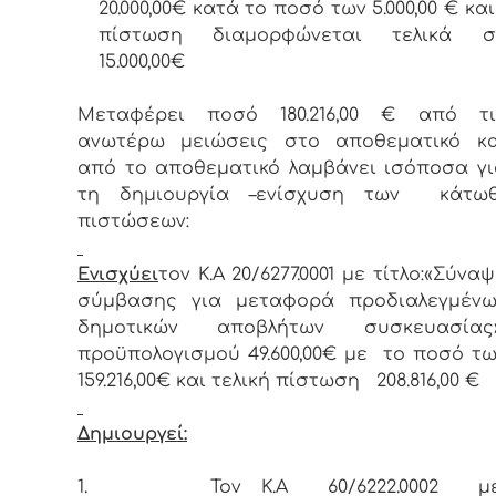
20.000,00€ κατά το ποσό των 5.000,00 € κα
πίστωση διαμορφώνεται τελικά σ
15.000,00€
Μεταφέρει ποσό 180.216,00 € από τι
ανωτέρω μειώσεις στο αποθεματικό κα
από το αποθεματικό λαμβάνει ισόποσα γι
τη δημιουργία –ενίσχυση των κάτωθ
πιστώσεων:
Ενισχύει
τον Κ.Α 20/6277.0001 με τίτλο:«Σύνα
σύμβασης για μεταφορά προδιαλεγμένω
δημοτικών αποβλήτων συσκευασίας»
προϋπολογισμού 49.600,00€ με το ποσό τω
159.216,00€ και τελική πίστωση 208.816,00 €
Δημιουργεί:
1.
Τον Κ.Α 60/6222.0002 μ