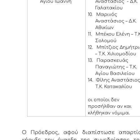
Αγίου Ιωάννη
Αναστάσιος - Δ.Κ.
Γαλατακίου
10.
Μαρινός
Αναστάσιος – Δ.Κ.
Αθικίων
11.
Μπέκου Ελένη – Τ.
Σολομού
12.
Μπίτζιος Δημήτρι
– Τ.Κ. Χιλιομοδίου
13.
Παρασκευάς
Παναγιώτης – Τ.Κ.
Αγίου Βασιλείου
14.
Φίλης Αναστάσιος
Τ.Κ. Κατακαλίου
οι οποίοι δεν
προσήλθαν αν και
κλήθηκαν νόμιμα.
Ο Πρόεδρος, αφού διαπίστωσε απαρτία
κήρυξε την έναρξη της συνεδρίασης το