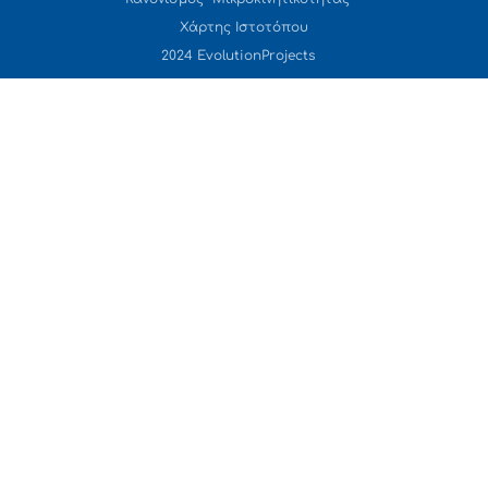
Χάρτης Ιστοτόπου
2024 EvolutionProjects