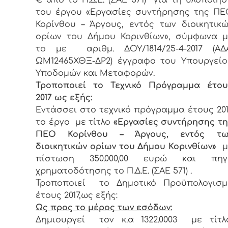
του έργου «Εργασίες συντήρησης της ΠΕ
Κορίνθου – Άργους, εντός των διοικητικώ
ορίων του Δήμου Κορινθίων», σύμφωνα μ
το με αριθμ. ΔΟΥ/1814/25-4-2017 (ΑΔΑ
ΩΜ12465ΧΘΞ-ΔΡ2) έγγραφο του Υπουργείο
Υποδομών και Μεταφορών.
Τροποποιεί το Τεχνικό Πρόγραμμα έτου
2017 ως εξής:
Εντάσσει στο τεχνικό πρόγραμμα έτους 20
το έργο με τίτλο
«Εργασίες συντήρησης τη
ΠΕΟ Κορίνθου – Άργους, εντός τω
διοικητικών ορίων του Δήμου Κορινθίων»
μ
πίστωση 350.000,00 ευρώ και πηγ
χρηματοδότησης το Π.Δ.Ε. (ΣΑΕ 571) .
Τροποποιεί το Δημοτικό Προϋπολογισμ
έτους 2017,ως εξής:
Ως προς το μέρος των εσόδων:
Δημιουργεί τον κ.α 1322.0003 με τίτλο