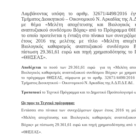
Λαμβάνοντας υπόψη το αριθμ. 32671/4498/2016 έγ
Τμήματος Διοικητικού – Οικονομικού Ν. Αρκαδίας της Α.
με θέμα «Μελέτη αποχέτευσης και Βιολογικός κ
αναπτυξιακού συνδέσμου Βόχας» από το Πρόγραμμα Θ
το οποίο προτείνεται η ένταξη στο πίνακα των συνεχιζό
έτους 2016 της μελέτης με τίτλο «Μελέτη αποχέτ
Βιολογικός καθαρισμός αναπτυξιακού συνδέσμου 
πίστωση 29.361,61 ευρώ και πηγή χρηματοδότησης το
«ΘΗΣΕΑΣ».
Αποδέχεται
το ποσό των 29.361,61 ευρώ για τη «Μελέτη αποχ
Βιολογικός καθαρισμός αναπτυξιακού συνδέσμου Βόχας» με χρημα
το πρόγραμμα ΘΗΣΕΑΣ, σύμφωνα με το αριθμ. 32671/4498/2016 
Τμήματος Διοικητικού – Οικονομικού Ν. Αρκαδίας της Α.Δ.Π.Δ.Ε.&Ι..
Τροποποιεί
το Τεχνικό Πρόγραμμα και το Δημοτικό Προϋπολογισμό ω
Ως προς το Τεχνικό πρόγραμμα:
Εντάσσει στο πίνακα των συνεχιζόμενων έργων έτους 2016 τη μελ
«Μελέτη αποχέτευσης και Βιολογικός καθαρισμός αναπτυξιακο
Βόχας» με πίστωση 29.361,61 ευρώ και πηγή χρηματοδότησης από 
«ΘΗΣΕΑΣ».