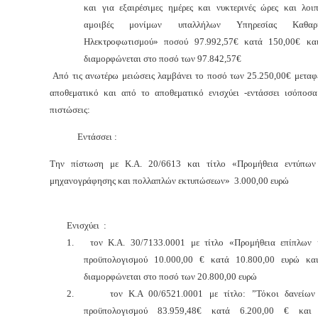
και για εξαιρέσιμες ημέρες και νυκτερινές ώρες και λοιπ
αμοιβές μονίμων υπαλλήλων Υπηρεσίας Καθαρ
Ηλεκτροφωτισμού» ποσού 97.992,57€ κατά 150,00€
κα
διαμορφώνεται στο ποσό των 97.842,57€
Από τις ανωτέρω μειώσεις λαμβάνει το ποσό των 25.250,00€ μεταφ
αποθεματικό και από το αποθεματικό ενισχύει -εντάσσει ισόποσ
πιστώσεις:
Εντάσσει :
Την πίστωση με Κ.Α. 20/6613 και τίτλο «Προμήθεια εντύπων
μηχανογράφησης και πολλαπλών εκτυπώσεων» 3.000,00 ευρώ
Ενισχύει :
1.
τον Κ.Α. 30/7133.0001 με τίτλο «Προμήθεια επίπλων
προϋπολογισμού 10.000,00 € κατά 10.800,00 ευρώ κα
διαμορφώνεται στο ποσό των 20.800,00 ευρώ
2.
τον Κ.Α 00/6521.0001 με τίτλο: ”Τόκοι δανείων
προϋπολογισμού 83.959,48€ κατά 6.200,00 € και