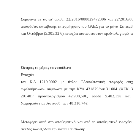
Σύμφωνα με τις υπ’ αριθμ. 22/2016/000029472306 και 22/2016/
αποφάσεις καταβολής επιχορήγησης του ΟΑΕΔ για το μήνα Σεπτέμβρ
και Οκτώβριο (5.305,32 €), ενισχύει
πιστώσεις στον προϋπολογισμό ω
Ως προς το μέρος των εσόδων:
Ενισχύει:
τον Κ.Α 1219.0002 με τίτλο: ‘’Ασφαλιστικές εισφορές επιχ
ωφελούμενων» σύμφωνα με την ΚΥΑ 431879/οικ.3.1604 (ΦΕΚ 31
20140)’’ προϋπολογισμού 42.908,59€, έσοδο 5.402,15€ κα
διαμορφώνεται στο ποσό των 48.310,74€
Μεταφέρει αυτό στο αποθεματικό και από το αποθεματικό ενισχύει
σκέλος των εξόδων την κάτωθι πίστωση: