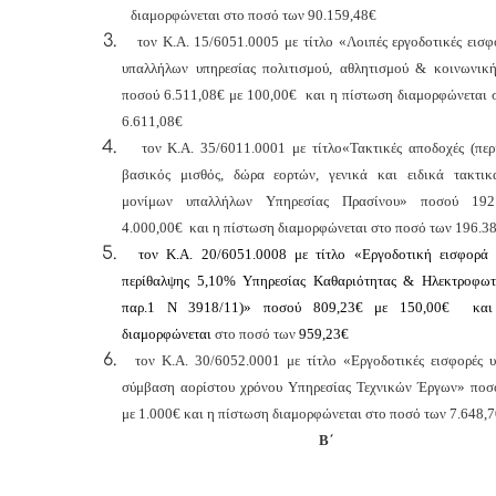
διαμορφώνεται στο ποσό των 90.159,48€
τον Κ.Α. 15/6051.0005 με τίτλο «Λοιπές εργοδοτικές εισφ
υπαλλήλων υπηρεσίας πολιτισμού, αθλητισμού & κοινωνική
ποσού 6.511,08€ με 100,00€ και η πίστωση διαμορφώνεται 
6.611,08€
τον Κ.Α. 35/6011.0001 με τίτλο«Τακτικές αποδοχές (περ
βασικός μισθός, δώρα εορτών, γενικά και ειδικά τακτικ
μονίμων υπαλλήλων Υπηρεσίας Πρασίνου» ποσού 192
4.000,00€ και η πίστωση διαμορφώνεται στο ποσό των 196.3
τον Κ.Α. 20/6051.0008 με τίτλο «Εργοδοτική εισφορά 
περίθαλψης 5,10% Υπηρεσίας Καθαριότητας & Ηλεκτροφωτ
παρ.1 Ν 3918/11)» ποσού 809,23€ με 150,00€ και
διαμορφώνεται
στο ποσό των
959,23€
τον Κ.Α. 30/6052.0001 με τίτλο «Εργοδοτικές εισφορές 
σύμβαση αορίστου χρόνου Υπηρεσίας Τεχνικών Έργων» ποσ
με 1.000€ και η πίστωση διαμορφώνεται στο ποσό των 7.648,
Β΄