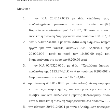
Μειώνει :
1.
τον Κ.Α. 20/6117.0025 με τίτλο «Διάθεση προς 
προδιαλεγμένων ρευμάτων αστικών στερεών αποβλ
Κορινθίων» προϋπολογισμού 171.387,83€ κατά το ποσό 
ευρώ και η πίστωση διαμορφώνεται στο ποσό των 168.387,8
2.
τον Κ.Α 30/6234.0001 με τίτλο «Μίσθωση οχημάτων υπηρεσ
έργων για την κάλυψη αναγκών Δ.Ε. Κορίνθου» προ
20.000,00€ κατά το ποσό των 10.800,00 ευρώ και
διαμορφώνεται στο ποσό των 9.200,00 ευρώ
3.
τον Κ.Α 00/6526.0001 με τίτλο: “Χρεολύσια δανείων
προϋπολογισμού 193.374,61€ κατά το ποσό των 6.200,00€ κ
διαμορφώνεται στο ποσό των 187.174,61€
4.
την πίστωση 40/6012.0001 με τίτλο «Αποζημίωση υπερωρια
και για εξαιρέσιμες ημέρες και νυκτερινές ώρες και λοιπ
αμοιβές μονίμων υπαλλήλων Τμήματος Πολεοδομίας» ποσο
κατά 5.100€
και η πίστωση διαμορφώνεται στο ποσό των 10
5.
την πίστωση 20/6012.0001 με τίτλο «Αποζημίωση υπερωρια