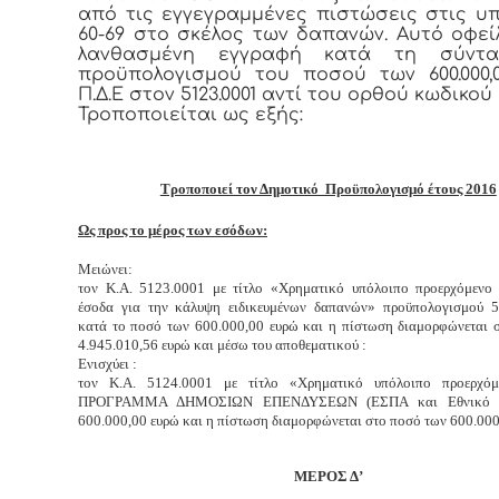
από τις εγγεγραμμένες πιστώσεις στις υ
60-69 στο σκέλος των δαπανών. Αυτό οφεί
λανθασμένη εγγραφή κατά τη σύντ
προϋπολογισμού του ποσού των 600.000
Π.Δ.Ε στον 5123.0001 αντί του ορθού κωδικού 5
Τροποποιείται ως εξής:
Τροποποιεί τον Δημοτικό Προϋπολογισμό έτους 2016
Ω
ς προς το μέρος των εσόδων:
Μειώνει:
τον Κ.Α. 5123.0001 με τίτλο «Χρηματικό υπόλοιπο προερχόμενο
έσοδα για την κάλυψη ειδικευμένων δαπανών» προϋπολογισμού 5
κατά το ποσό των 600.000,00 ευρώ και η πίστωση διαμορφώνεται 
4.945.010,56 ευρώ και μέσω του αποθεματικού :
Ενισχύει :
τον Κ.Α. 5124.0001 με τίτλο «Χρηματικό υπόλοιπο προερχό
ΠΡΟΓΡΑΜΜΑ ΔΗΜΟΣΙΩΝ ΕΠΕΝΔΥΣΕΩΝ (ΕΣΠΑ και Εθνικό 
600.000,00 ευρώ και η πίστωση διαμορφώνεται στο ποσό των 600.000
ΜΕΡΟΣ Δ’