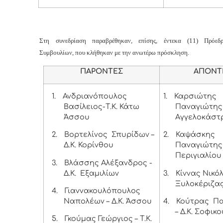
Στη συνεδρίαση παραβρέθηκαν, επίσης, έντεκα (11) Πρόεδ
Συμβουλίων, που κλήθηκαν με την ανωτέρω πρόσκληση.
ΠΑΡΟΝΤΕΣ
ΑΠΟΝΤ
1.
Ανδριανόπουλος
1.
Καρσιώτης
Βασίλειος-Τ.Κ. Κάτω
Παναγιώτης –
Άσσου
Αγγελοκάστ
2.
Βορτελίνος Σπυρίδων –
2.
Καψάσκης
Δ.Κ. Κορίνθου
Παναγιώτης –
Περιγιαλίου
3.
Βλάσσης Αλέξανδρος -
Δ.Κ. Εξαμιλίων
3.
Κίννας Νικόλ
Ξυλοκέριζα
4.
Γιαννακουλόπουλος
Ναπολέων – Δ.Κ. Άσσου
4.
Κούτρας Πα
– Δ.Κ. Σοφικο
5.
Γκούμας Γεώργιος – Τ.Κ.