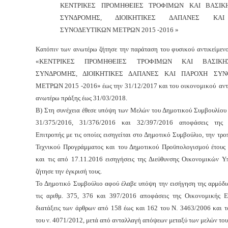
ΚΕΝΤΡΙΚΕΣ ΠΡΟΜΗΘΕΙΕΣ ΤΡΟΦΙΜΩΝ ΚΑΙ ΒΑΣΙΚ
ΣΥΝΔΡΟΜΗΣ, ΔΙΟΙΚΗΤΙΚΕΣ ΔΑΠΑΝΕΣ ΚΑ
ΣΥΝΟΔΕΥΤΙΚΩΝ ΜΕΤΡΩΝ 2015 -2016 »
Κατόπιν των ανωτέρω ζήτησε την παράταση του
φυσικού αντικείμενο
«ΚΕΝΤΡΙΚΕΣ ΠΡΟΜΗΘΕΙΕΣ ΤΡΟΦΙΜΩΝ ΚΑΙ ΒΑΣΙΚΗ
ΣΥΝΔΡΟΜΗΣ, ΔΙΟΙΚΗΤΙΚΕΣ ΔΑΠΑΝΕΣ ΚΑΙ ΠΑΡΟΧΗ ΣΥΝ
ΜΕΤΡΩΝ 2015 -2016» έως την 31/12/2017 και του οικονομικού αντι
ανωτέρω πράξης έως 31/03/2018.
Β) Στη συνέχεια έθεσε υπόψη των Μελών του Δημοτικού Συμβουλίου τ
31/375/2016, 31/376/2016 και 32/397/2016 αποφάσεις της 
Επιτροπής με τις οποίες εισηγείται στο Δημοτικό Συμβούλιο
,
την τρο
Τεχνικού Προγράμματος και του Δημοτικού Προϋπολογισμού έτους
και τις από 17.11.2016 εισηγήσεις της Διεύθυνσης Οικονομικών Υ
ζήτησε την έγκρισή τους.
Το Δημοτικό Συμβούλιο αφού έλαβε υπόψη την εισήγηση της αρμόδια
τις αριθμ. 375, 376 και 397/2016 αποφάσεις της Οικονομικής Επ
διατάξεις των άρθρων από 158 έως και 162 του Ν. 3463/2006 και τ
του ν. 4071/2012, μετά από ανταλλαγή απόψεων μεταξύ των μελών του