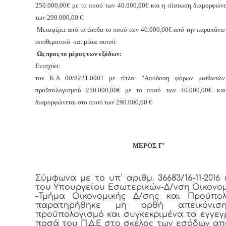
250.000,00€ με το ποσό των 40.000,00€ και η πίστωση διαμορφώνε
των 290.000,00 €
Μεταφέρει από τα έσοδα το ποσό των 40.000,00€ από την παραπάνω
αποθεματικό και μέσω αυτού:
Ως προς το μέρος των εξόδων:
Ενισχύει:
τον Κ.Α 00/8221.0001 με τίτλο: ”Απόδοση φόρων μισθωτών
προϋπολογισμού 250.000,00€ με το ποσό των 40.000,00€ κα
διαμορφώνεται στο ποσό των 290.000,00 €
ΜΕΡΟΣ Γ’
Σύμφωνα με το υπ΄ αριθμ. 36683/16-11-2016
του Υπουργείου Εσωτερικών-Δ/νση Οικονομ
-Τμήμα Οικονομικής Δ/σης και Προϋπολ
παρατηρήθηκε μη ορθή απεικόνισ
προϋπολογισμό και συγκεκριμένα τα εγγε
ποσά του Π.Δ.Ε στο σκέλος των εσόδων απ