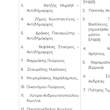
ΕΗΔΘ)
3.
Χατζής Μιχαήλ –
Αντιδήμαρχος
2.
Παππάς Αν
4.
Ζήμος Κωνσταντίνος –
3.
Αντιδήμαρχος
Βασίλειος,
(προσήλ
5.
Δράκος Παναγιώτης -
μέσον 
Αντιδήμαρχος
ΕΗΔΘ)
6.
Κεφάλας Σταύρος –
4.
Κ
Αντιδήμαρχος
Χρήστο
7.
Φαρμάκης Γεώργιος
5.
Καραμαλί
(Έρρικα)
8.
Σταυρέλης Νικόλαος
6.
Σ
9.
Ντιγκιρλάκης Χαράλαμπος,
Ανδρέας
10.
Οικονόμου Γεώργιος
7.
Πιέτρης Τι
11.
Λύτρα-Ανδρουτσοπούλου
Κων/να
12.
Παρτσινέβελος Κων/νος