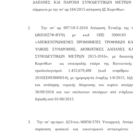
ΔΑΠΑΝΕΣ ΚΑΙ ΠΑΡΟΧΗ ΣΥΝΟΔΕΥΤΙΚΩΝ ΜΕΤΡΩΝ 2
σύμφωνα με την υπ’ αρ.184/2015 απόφαση ΔΣ Κορινθίων.
2.
Την υπ’ αρ 997/19-5-2016 Απόφαση Ένταξης της 
ΩΚ830Ξ7Φ-ΒΥΝ) με κωδ ΟΠΣ 5000165 κ
«ΑΠΟΚΕΝΤΡΩΜΕΝΕΣ ΠΡΟΜΗΘΕΙΕΣ ΤΡΟΦΙΜΩΝ ΚΑ
ΥΛΙΚΗΣ ΣΥΝΔΡΟΜΗΣ, ΔΙΟΙΚΗΤΙΚΕΣ ΔΑΠΑΝΕΣ Κ
ΣΥΝΟΔΕΥΤΙΚΩΝ ΜΕΤΡΩΝ
2015-2016», με δικαιο
Κορινθίων ως επικεφαλής εταίρο της Κοινωνικής 
προϋπολογισμού 1.455,679,48€ (κωδ εναρίθμ
2016ΣΕ093880014), με ημερομηνία έναρξης 1/6/2015, λήξ
και ανάληψης νομικής δέσμευσης του κυρίου υποέρ
30/09/2016 και των υπόλοιπων υποέργων από ενάρξεως
δηλαδή από 01/06/2015.
3.
Την υπ’ αρ.πρωτ. Δ23/οικ./46856/3781 Υπουργική Απόφ
παράταση φυσικού και οικονομικού αντικειμένου 