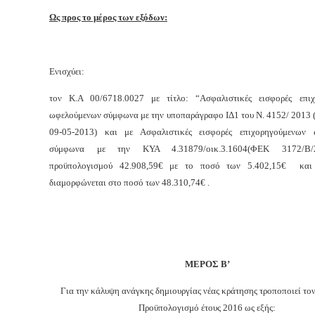
Ως προς το μέρος των εξόδων:
Ενισχύει:
τον Κ.Α 00/6718.0027 με τίτλο: “Ασφαλιστικές εισφορές επιχ
ωφελούμενων σύμφωνα με την υποπαράγραφο ΙΔ1 του Ν. 4152/ 2013 
09-05-2013) και με Ασφαλιστικές εισφορές επιχορηγούμενων 
σύμφωνα με την ΚΥΑ 4.31879/οικ.3.1604(ΦΕΚ 3172/Β/26
προϋπολογισμού 42.908,59€ με το ποσό των 5.402,15€ κα
διαμορφώνεται στο ποσό των 48.310,74€ .
ΜΕΡΟΣ Β’
Για την κάλυψη ανάγκης δημιουργίας νέας κράτησης τροποποιεί το
Προϋπολογισμό έτους 2016 ως εξής: