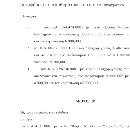
αποθεματικό
μεταφέρει στο αποθεματικό και από το
Ενισχύει :
1.
τον Κ.Α. 15/6474.0001 με τίτλο «Έξοδα λοιπών
δραστηριοτήτων» προϋπολογισμού 5.000,00€ με το ποσό τω
και τελική πίστωση 6.000,00 €
2.
τον Κ.Α. 00/6735.0001 με τίτλο: “Επιχορηγήσεις σε αθλητικ
και σωματεία”, προϋπολογισμού 18.000,00€ κατά 1.700,00
πίστωση 19.700,00€
3.
τον Κ.Α 00/6736.0001 με τίτλο: “Επιχορηγήσεις σε π
συλλόγους και σωματεία”, προϋπολογισμού 38.000,00€ με
4.000,00 και τελική πίστωση 42.000,00 €
ΜΕΡΟΣ
B
‘
Ως προς το μέρος των εσόδων :
Ενισχύει
:
τον Κ.Α 4121.0001 με τίτλο: ”Φόρος Μισθωτών Υπηρεσιών”, πρ