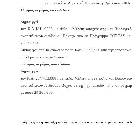
Τροποποιεί το Δημοτικό Προϋπολογισμό έτους 2016:
Ως προς το μέρος των εσόδων:
Δημιουργεί:
τον Κ.Α 1314.0008 με τίτλο: «
Μελέτη αποχέτευσης και Βιολογικό
αναπτυξιακού συνδέσμου Βόχας» από το Πρόγραμμα ΘΗΣΕΑΣ με 
29.361,61€
Μεταφέρει από τα έσοδα το ποσό των 29.361,61€ από την παραπάνω 
αποθεματικό και μέσω αυτού:
Ως προς το μέρος των εξόδων:
Δημιουργεί:
τον Κ.Α 25/7413.0001 με τίτλο: Μελέτη αποχέτευσης και Βιολογικό
αναπτυξιακού συνδέσμου Βόχας, με πηγή χρηματοδότησης το πρόγρ
με ποσό 29.361,61€ .
Αφού έγινε η σύνταξη του ανωτέρω πρακτικού υπογράφεται όπως ο Ν