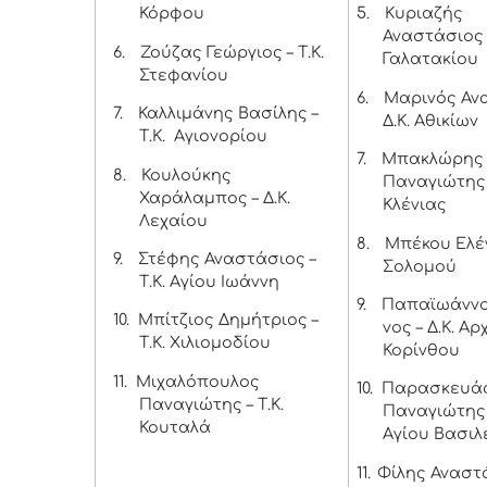
Κόρφου
5.
Κυριαζής
Αναστάσιος -
6.
Ζούζας Γεώργιος – Τ.Κ.
Γαλατακίου
Στεφανίου
6.
Μαρινός Αν
7.
Καλλιμάνης Βασίλης –
Δ.Κ. Αθικίων
Τ.Κ. Αγιονορίου
7.
Μπακλώρης
8.
Κουλούκης
Παναγιώτης –
Χαράλαμπος – Δ.Κ.
Κλένιας
Λεχαίου
8.
Μπέκου Ελέν
9.
Στέφης Αναστάσιος –
Σολομού
Τ.Κ. Αγίου Ιωάννη
9.
Παπαϊωάννο
10.
Μπίτζιος Δημήτριος –
νος – Δ.Κ. Α
Τ.Κ. Χιλιομοδίου
Κορίνθου
11.
Μιχαλόπουλος
10.
Παρασκευά
Παναγιώτης – Τ.Κ.
Παναγιώτης –
Κουταλά
Αγίου Βασιλ
11.
Φίλης Αναστά