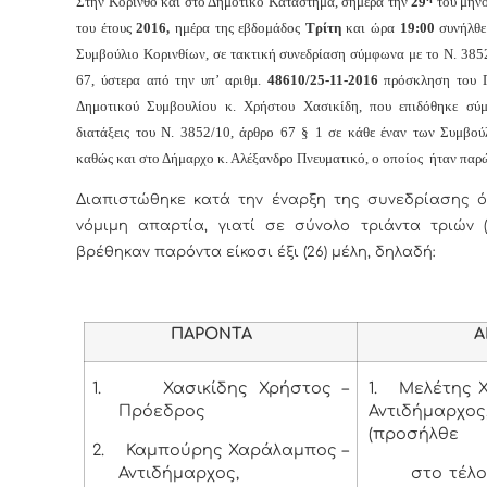
Στην Κόρινθο και στο Δημοτικό Κατάστημα, σήμερα την
29
του μην
του έτους
2016,
ημέρα της εβδομάδος
Τρίτη
και
ώρα
19:00
συνήλθε
Συμβούλιο Κορινθίων, σε τακτική συνεδρίαση σύμφωνα με το Ν. 385
67, ύστερα από την υπ’ αριθμ.
48610/25-11-2016
πρόσκληση του Π
Δημοτικού Συμβουλίου κ. Χρήστου Χασικίδη, που επιδόθηκε σύ
διατάξεις του Ν. 3852/10, άρθρο 67 § 1 σε κάθε έναν των Συμβο
καθώς και στο Δήμαρχο κ. Αλέξανδρο Πνευματικό, ο οποίος ήταν παρ
Διαπιστώθηκε κατά την έναρξη της συνεδρίασης ό
νόμιμη απαρτία, γιατί σε σύνολο τριάντα τριών (
βρέθηκαν παρόντα είκοσι έξι (26) μέλη, δηλαδή:
ΠΑΡΟΝΤΑ
ΑΠΟΝ
1.
Χασικίδης Χρήστος –
1.
Μελέτης Χ
Πρόεδρος
Αντιδήμαρχος
(προσήλθε
2.
Καμπούρης Χαράλαμπος –
Αντιδήμαρχος,
στο τέλος