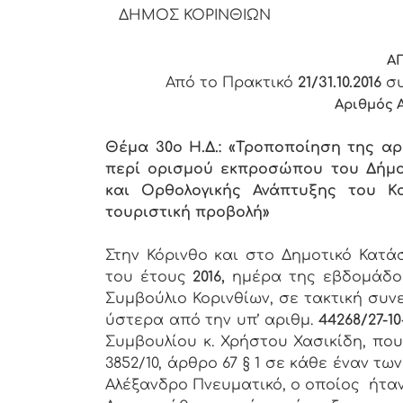
ΔΗΜΟΣ ΚΟΡΙΝΘΙΩΝ
Α
Από το Πρακτικό
21/31.10.2016
συ
Αριθμός 
Θέμα 30ο Η.Δ.: «Τροποποίηση της αρ
περί ορισμού εκπροσώπου του Δήμο
και Ορθολογικής Ανάπτυξης του Κ
τουριστική προβολή»
Στην Κόρινθο και στο Δημοτικό Κατ
του έτους
2016,
ημέρα της εβδομάδ
Συμβούλιο Κορινθίων, σε τακτική συν
ύστερα από την υπ’ αριθμ.
44268/27-10
Συμβουλίου κ. Χρήστου Χασικίδη, πο
3852/10, άρθρο 67 § 1 σε κάθε έναν 
Αλέξανδρο Πνευματικό, ο οποίος ήτα