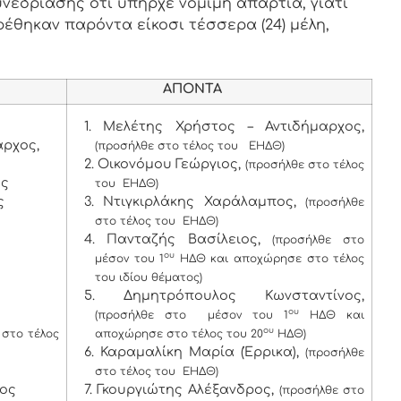
νεδρίασης ότι υπήρχε νόμιμη απαρτία, γιατί
ρέθηκαν παρόντα είκοσι τέσσερα (24) μέλη,
ΑΠΟΝΤΑ
1. Μελέτης Χρήστος – Αντιδήμαρχος,
ρχος,
(προσήλθε στο τέλος του ΕΗΔΘ)
2. Οικονόμου Γεώργιος,
(προσήλθε στο τέλος
ος
του ΕΗΔΘ)
ς
3. Ντιγκιρλάκης Χαράλαμπος,
(προσήλθε
στο τέλος του ΕΗΔΘ)
4. Πανταζής Βασίλειος,
(προσήλθε στο
ου
μέσον του 1
ΗΔΘ και αποχώρησε στο τέλος
του ιδίου θέματος)
5. Δημητρόπουλος Κωνσταντίνος,
ου
(προσήλθε στο μέσον του 1
ΗΔΘ και
ου
στο τέλος
αποχώρησε στο τέλος του 20
ΗΔΘ)
6. Καραμαλίκη Μαρία (Έρρικα),
(προσήλθε
στο τέλος του ΕΗΔΘ)
χος
7. Γκουργιώτης Αλέξανδρος,
(προσήλθε στο