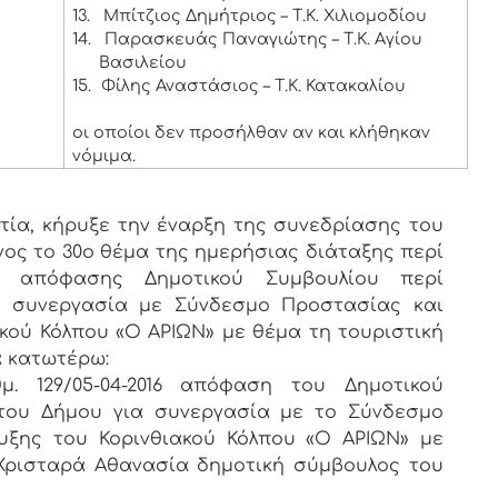
13.
Μπίτζιος Δημήτριος – Τ.Κ. Χιλιομοδίου
14.
Παρασκευάς Παναγιώτης – Τ.Κ. Αγίου
Βασιλείου
15.
Φίλης Αναστάσιος – Τ.Κ. Κατακαλίου
οι οποίοι δεν προσήλθαν αν και κλήθηκαν
νόμιμα.
ία, κήρυξε την έναρξη της συνεδρίασης του
νος το 30ο θέμα της ημερήσιας διάταξης περί
16 απόφασης Δημοτικού Συμβουλίου περί
 συνεργασία με Σύνδεσμο Προστασίας και
κού Κόλπου «Ο ΑΡΙΩΝ» με θέμα τη τουριστική
α κατωτέρω:
. 129/05-04-2016 απόφαση του Δημοτικού
του Δήμου για συνεργασία με το Σύνδεσμο
υξης του Κορινθιακού Κόλπου «Ο ΑΡΙΩΝ» με
Χρισταρά Αθανασία δημοτική σύμβουλος του