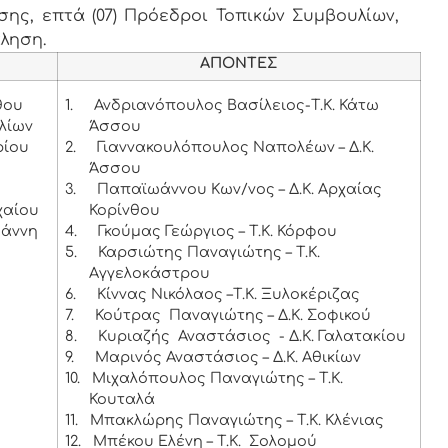
ης, επτά (07) Πρόεδροι Τοπικών Συμβουλίων,
κληση.
ΑΠΟΝΤΕΣ
θου
1.
Ανδριανόπουλος Βασίλειος-Τ.Κ. Κάτω
λίων
Άσσου
ρίου
2.
Γιαννακουλόπουλος Ναπολέων – Δ.Κ.
Άσσου
3.
Παπαϊωάννου Κων/νος – Δ.Κ. Αρχαίας
χαίου
Κορίνθου
ωάννη
4.
Γκούμας Γεώργιος – Τ.Κ. Κόρφου
5.
Καρσιώτης Παναγιώτης – Τ.Κ.
Αγγελοκάστρου
6.
Κίννας Νικόλαος –Τ.Κ. Ξυλοκέριζας
7.
Κούτρας Παναγιώτης – Δ.Κ. Σοφικού
8.
Κυριαζής Αναστάσιος - Δ.Κ. Γαλατακίου
9.
Μαρινός Αναστάσιος – Δ.Κ. Αθικίων
10.
Μιχαλόπουλος Παναγιώτης – Τ.Κ.
Κουταλά
11.
Μπακλώρης Παναγιώτης – Τ.Κ. Κλένιας
12.
Μπέκου Ελένη – Τ.Κ. Σολομού