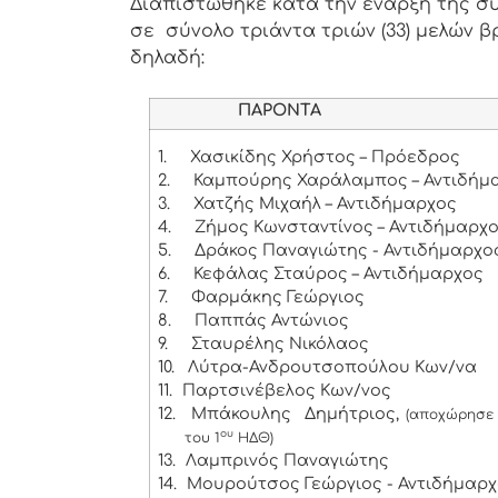
Διαπιστώθηκε κατά την έναρξη της συ
σε σύνολο τριάντα τριών (33) μελών β
δηλαδή:
ΠΑΡΟΝΤΑ
1.
Χασικίδης Χρήστος – Πρόεδρος
2.
Καμπούρης Χαράλαμπος – Αντιδήμα
3.
Χατζής Μιχαήλ – Αντιδήμαρχος
4.
Ζήμος Κωνσταντίνος – Αντιδήμαρχ
5.
Δράκος Παναγιώτης - Αντιδήμαρχο
6.
Κεφάλας Σταύρος – Αντιδήμαρχος
7.
Φαρμάκης Γεώργιος
8.
Παππάς Αντώνιος
9.
Σταυρέλης Νικόλαος
10.
Λύτρα-Ανδρουτσοπούλου Κων/να
11.
Παρτσινέβελος Κων/νος
12.
Μπάκουλης Δημήτριος,
(αποχώρησε 
ου
του 1
ΗΔΘ)
13.
Λαμπρινός Παναγιώτης
14.
Μουρούτσος Γεώργιος - Αντιδήμαρ