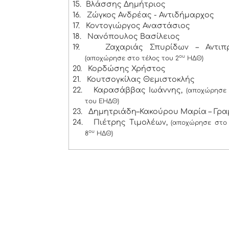
15.
Βλάσσης Δημήτριος
16.
Ζώγκος Ανδρέας - Αντιδήμαρχος
17.
Κοντογιώργος Αναστάσιος
18.
Νανόπουλος Βασίλειος
19.
Ζαχαριάς Σπυρίδων – Αντιπ
ου
(αποχώρησε στο τέλος του 2
ΗΔΘ)
20.
Κορδώσης Χρήστος
21.
Κουτσογκίλας Θεμιστοκλής
22.
Καρασάββας Ιωάννης,
(αποχώρησε 
του ΕΗΔΘ)
23.
Δημητριάδη–Κακούρου Μαρία – Γρ
24.
Πιέτρης Τιμολέων,
(αποχώρησε στο 
ου
8
ΗΔΘ)