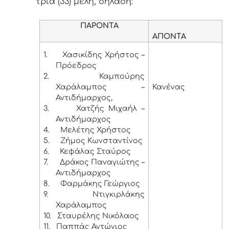
τρία (33) μέλη, δηλαδή:
ΠΑΡΟΝΤΑ
ΑΠΟΝΤΑ
1.
Χασικίδης Χρήστος –
Πρόεδρος
2.
Καμπούρης
Χαράλαμπος –
Κανένας
Αντιδήμαρχος,
3.
Χατζής Μιχαήλ –
Αντιδήμαρχος
4.
Μελέτης Χρήστος
5.
Ζήμος Κωνσταντίνος
6.
Κεφάλας Σταύρος
7.
Δράκος Παναγιώτης –
Αντιδήμαρχος
8.
Φαρμάκης Γεώργιος
9.
Ντιγκιρλάκης
Χαράλαμπος
10.
Σταυρέλης Νικόλαος
11.
Παππάς Αντώνιος