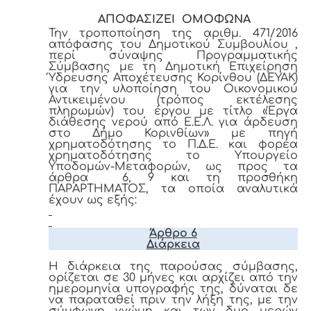
ΑΠΟΦΑΣΙΖΕΙ ΟΜΟΦΩΝΑ
Την τροποποίηση της αριθμ. 471/2016
απόφασης του Δημοτικού Συμβουλίου ,
περί σύναψης Προγραμματικής
Σύμβασης με τη Δημοτική Επιχείρηση
Ύδρευσης Αποχέτευσης Κορίνθου (ΔΕΥΑΚ)
για την υλοποίηση του Οικονομικού
Αντικειμένου (τρόπος εκτέλεσης
πληρωμών) του έργου με τίτλο «Έργα
διάθεσης νερού από Ε.Ε.Λ. για άρδευση
στο Δήμο Κορινθίων» με πηγή
χρηματοδότησης το Π.Δ.Ε. και φορέα
χρηματοδότησης το Υπουργείο
Υποδομών-Μεταφορών, ως προς τα
άρθρα 6, 9 και τη προσθήκη
ΠΑΡΑΡΤΗΜΑΤΟΣ, τα οποία αναλυτικά
έχουν ως εξής:
Άρθρο 6
Διάρκεια
Η διάρκεια της παρούσας σύμβασης,
ορίζεται σε 30 μήνες και αρχίζει από την
ημερομηνία υπογραφής της, δύναται δε
να παραταθεί πριν την λήξη της, με την
σύμφωνη γνώμη και των δυο μερών