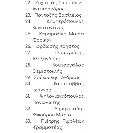
22.
Ζαχαριάς Σπυρίδων –
Αντιπρόεδρος
23.
Πανταζής Βασίλειος
24.
Δημητρόπουλος
Κωνσταντίνος
25.
Καραμαλίκη Μαρία
(Έρρικα)
26.
Κορδώσης Χρήστος
27.
Γκουργιώτης
Αλέξανδρος
28.
Κουτσογκίλας
Θεμιστοκλής
29.
Σούκουλης Ανδρέας
30.
Καρασάββας
Ιωάννης
31.
Ψηλογιαννόπουλος
Παναγιώτης
32.
Δημητριάδη–
Κακούρου Μαρία
33.
Πιέτρης Τιμολέων
-Γραμματέας