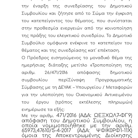
την έναρξη της συνεδρίασης του Δημοτικού
Συμβουλίου και ζήτησε από το Σώμα την έγκριση
του κατεπείγοντος του θέματος, που συνίσταται
στην προθεσμία ενεργειών από την κοινοποίηση
της πράξης του ελεγκτικού συνεδρίου. Το Δημοτικό
Συμβούλιο ομόφωνα ενέκρινε το κατεπείγον του
θέματος και της συνεδρίασης κατ΄ επέκταση.
Ο Πρόεδρος εισηγούμενος το μοναδικό θέμα της
ημερήσιας διάταξης μετίτλο «Τροποποίηση της
αριθμ. 26/471/2016 απόφασης δημοτικού
συμβουλίου περίΣύναψη Προγραμματικής
Σύμβασης με τη ΔΕΥΑΚ – Υπουργείου / Μεταφορών
για την υλοποίηση του Οικονομικού Αντικειμένου
του έργου (τρόπος εκτέλεσης πληρωμών)
ενημέρωσε τα εξής:
. 471/2016 (ΑΔΑ: ΩΕΞΧΩΛ7–ΦΓ9)
Με την αριθμ
απόφαση του Δημοτικού Συμβουλίου, η
οποία νομιμοποιήθηκε με την αριθμ.
65973,47610/5-4-2017 (ΑΔΑ: ΨΦΙΚ0ΡΦ1-11Χ)
όμοια της Αποκεντρωμένης Διοίκησης