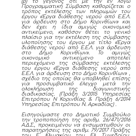
(β) το γεγονός ότι με την εν λόγω
Προγραμματική Σύμβαση καθορίζεται ο
τρόπος εκτέλεσης των πληρωμών του
έργου «Έργα διάθεσης νερού από Ε.Ε.Λ.
για άρδευση στο Δήμο Κορινθίων» και
δεν έχει η ίδια αμιγώς οικονομικό
αντικείμενο, καθόσον θέτει το γενικό
πλαίσιο για την εκτέλεση της σύμβασης
υλοποίησης του έργου με τίτλο «Έργα
διάθεσης νερού από Ε.Ε.Λ. για άρδευση
στο Δήμο Κορινθίων». Το αμιγώς
οικονομικό αντικείμενο αποτελεί
περιεχόμενο της σύμβασης εκτέλεσης
του έργου «Έργα διάθεσης νερού από
Ε.Ε.Λ. για άρδευση στο Δήμο Κορινθίων» ,
σχέδιο της οποίας θα υποβληθεί επίσης
για προσυμβατικό έλεγχο μετά την
ολοκλήρωση της διαγωνιστικής
διαδικασίας. (Πράξη 3/2015 Υπηρεσίας
Επιτρόπου Ν Κορινθίας & Πράξη 6/2014
Υπηρεσίας Επιτρόπου Ν. Αρκαδίας) .
Εισηγούμαστε στο Δημοτικό Συμβούλιο
την τροποποίηση της αριθμ. 26/471/2016
Α.Δ.Σ., προκειμένου να ενσωματωθούν οι
παρατηρήσεις της αριθμ. 79/2017 Πράξης
του Ε΄ Κλιμακίου του Ελ. Συνεδρίου,