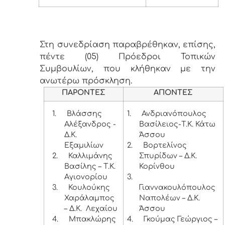
Στη συνεδρίαση παραβρέθηκαν, επίσης,
πέντε (05) Πρόεδροι Τοπικών
Συμβουλίων, που κλήθηκαν με την
ανωτέρω πρόσκληση.
ΠΑΡΟΝΤΕΣ
ΑΠΟΝΤΕΣ
1.
Βλάσσης
1.
Ανδριανόπουλος
Αλέξανδρος -
Βασίλειος-Τ.Κ. Κάτω
Δ.Κ.
Άσσου
Εξαμιλίων
2.
Βορτελίνος
2.
Καλλιμάνης
Σπυρίδων – Δ.Κ.
Βασίλης – Τ.Κ.
Κορίνθου
Αγιονορίου
3.
3.
Κουλούκης
Γιαννακουλόπουλος
Χαράλαμπος
Ναπολέων – Δ.Κ.
– Δ.Κ. Λεχαίου
Άσσου
4.
Μπακλώρης
4.
Γκούμας Γεώργιος –