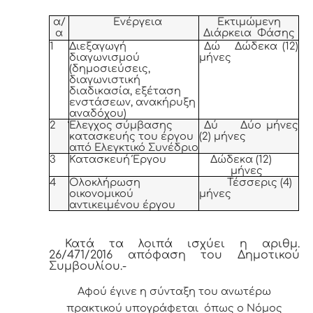
α/
Ενέργεια
Εκτιμώμενη
α
Διάρκεια Φάσης
1
Διεξαγωγή
Δώ Δώδεκα (12)
διαγωνισμού
μήνες
(δημοσιεύσεις,
διαγωνιστική
διαδικασία, εξέταση
ενστάσεων, ανακήρυξη
αναδόχου)
2
Έλεγχος σύμβασης
Δύ Δύο μήνες
κατασκευής του έργου
(2) μήνες
από Ελεγκτικό Συνέδριο
3
Κατασκευή Έργου
Δώδεκα (12)
μήνες
4
Ολοκλήρωση
Τέσσερις (4)
οικονομικού
μήνες
αντικειμένου έργου
Κατά τα λοιπά ισχύει η αριθμ.
26/471/2016 απόφαση του Δημοτικού
Συμβουλίου.-
Αφ
ού έγινε η σύνταξη του ανωτέρω
πρακτικού υπογράφεται όπως ο Νόμος