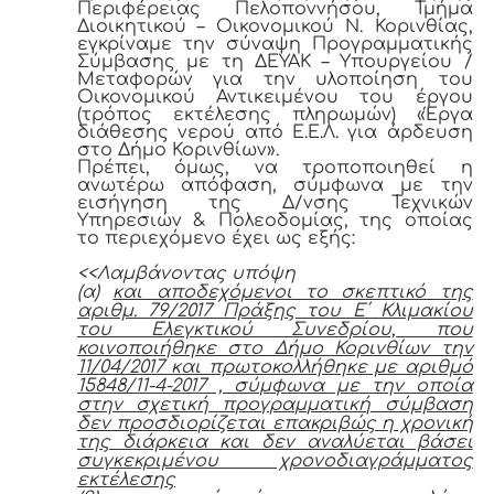
Περιφέρειας Πελοποννήσου, Τμήμα
Διοικητικού – Οικονομικού Ν. Κορινθίας,
εγκρίναμε την σύναψη Προγραμματικής
Σύμβασης με τη ΔΕΥΑΚ – Υπουργείου /
Μεταφορών για την υλοποίηση του
Οικονομικού Αντικειμένου του έργου
(τρόπος εκτέλεσης πληρωμών) «Έργα
διάθεσης νερού από Ε.Ε.Λ. για άρδευση
στο Δήμο Κορινθίων».
Πρέπει, όμως, να τροποποιηθεί η
ανωτέρω απόφαση, σύμφωνα με την
εισήγηση της Δ/νσης Τεχνικών
Υπηρεσιών & Πολεοδομίας, της οποίας
το περιεχόμενο έχει ως εξής:
<<Λαμβάνοντας υπόψη
(α)
και αποδεχόμενοι το σκεπτικό της
αριθμ. 79/2017 Πράξης του Ε΄ Κλιμακίου
του Ελεγκτικού Συνεδρίου, που
κοινοποιήθηκε στο Δήμο Κορινθίων την
11/04/2017 και πρωτοκολλήθηκε με αριθμό
15848/11-4-2017 , σύμφωνα με την οποία
στην σχετική προγραμματική σύμβαση
δεν προσδιορίζεται επακριβώς η χρονική
της διάρκεια και δεν αναλύεται βάσει
συγκεκριμένου χρονοδιαγράμματος
εκτέλεσης