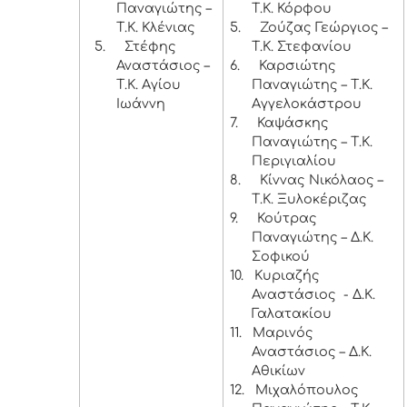
Παναγιώτης –
Τ.Κ. Κόρφου
Τ.Κ. Κλένιας
5.
Ζούζας Γεώργιος –
5.
Στέφης
Τ.Κ. Στεφανίου
Αναστάσιος –
6.
Καρσιώτης
Τ.Κ. Αγίου
Παναγιώτης – Τ.Κ.
Ιωάννη
Αγγελοκάστρου
7.
Καψάσκης
Παναγιώτης – Τ.Κ.
Περιγιαλίου
8.
Κίννας Νικόλαος –
Τ.Κ. Ξυλοκέριζας
9.
Κούτρας
Παναγιώτης – Δ.Κ.
Σοφικού
10.
Κυριαζής
Αναστάσιος - Δ.Κ.
Γαλατακίου
11.
Μαρινός
Αναστάσιος – Δ.Κ.
Αθικίων
12.
Μιχαλόπουλος