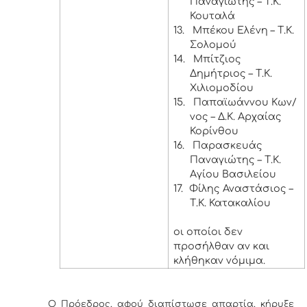
Παναγιώτης – Τ.Κ.
Κουταλά
13.
Μπέκου Ελένη – Τ.Κ.
Σολομού
14.
Μπίτζιος
Δημήτριος – Τ.Κ.
Χιλιομοδίου
15.
Παπαϊωάννου Κων/
νος – Δ.Κ. Αρχαίας
Κορίνθου
16.
Παρασκευάς
Παναγιώτης – Τ.Κ.
Αγίου Βασιλείου
17.
Φίλης Αναστάσιος –
Τ.Κ. Κατακαλίου
οι οποίοι δεν
προσήλθαν αν και
κλήθηκαν νόμιμα.
Ο Πρόεδρος, αφού διαπίστωσε απαρτία, κήρυξε