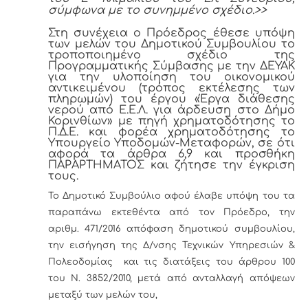
σύμφωνα με το συνημμένο σχέδιο.>>
Στη συνέχεια ο Πρόεδρος έθεσε υπόψη
των μελών του Δημοτικού Συμβουλίου το
τροποποιημένο σχέδιο της
Προγραμματικής Σύμβασης με την ΔΕΥΑΚ
για την υλοποίηση του οικονομικού
αντικειμένου (τρόπος εκτέλεσης των
πληρωμών) του έργου «Έργα διάθεσης
νερού από Ε.Ε.Λ. για άρδευση στο Δήμο
Κορινθίων» με πηγή χρηματοδότησης το
Π.Δ.Ε. και φορέα χρηματοδότησης το
Υπουργείο Υποδομών-Μεταφορών, σε ότι
αφορά τα άρθρα 6,9 και προσθήκη
ΠΑΡΑΡΤΗΜΑΤΟΣ και ζήτησε την έγκριση
τους.
Το Δημοτικό Συμβούλιο αφού έλαβε υπόψη του τα
παραπάνω εκτεθέντα από τον Πρόεδρο, την
αριθμ. 471/2016 απόφαση δημοτικού συμβουλίου,
την εισήγηση της Δ/νσης Τεχνικών Υπηρεσιών &
Πολεοδομίας και τις διατάξεις του άρθρου 100
του Ν. 3852/2010, μετά από ανταλλαγή απόψεων
μεταξύ των μελών του,