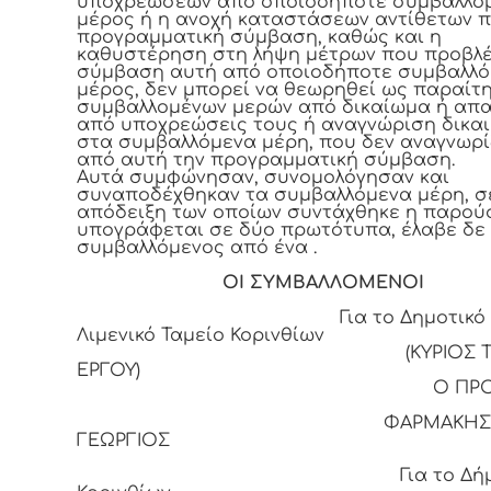
υποχρεώσεων από οποιοδήποτε συμβαλλό
μέρος ή η ανοχή καταστάσεων αντίθετων π
προγραμματική σύμβαση, καθώς και η
καθυστέρηση στη λήψη μέτρων που προβλέ
σύμβαση αυτή από οποιοδήποτε συμβαλλό
μέρος, δεν μπορεί να θεωρηθεί ως παραίτ
συμβαλλομένων μερών από δικαίωμα ή απ
από υποχρεώσεις τους ή αναγνώριση δικα
στα συμβαλλόμενα μέρη, που δεν αναγνωρί
από αυτή την προγραμματική σύμβαση.
Αυτά συμφώνησαν, συνομολόγησαν και
συναποδέχθηκαν τα συμβαλλόμενα μέρη, σ
απόδειξη των οποίων συντάχθηκε η παρού
υπογράφεται σε δύο πρωτότυπα, έλαβε δε
συμβαλλόμενος από ένα .
ΟΙ ΣΥΜΒΑΛΛΟΜΕΝΟΙ
Για το Δημοτικό
Λιμενικό Ταμείο Κορινθίων
(ΚΥΡΙΟΣ ΤΟ
ΕΡΓΟΥ)
Ο ΠΡΟΕΔΡ
ΦΑΡΜΑΚΗΣ
ΓΕΩΡΓΙΟΣ
Για το Δήμ