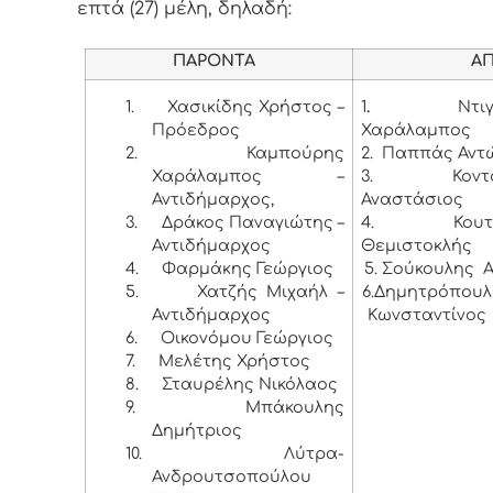
επτά (27) μέλη, δηλαδή:
ΠΑΡΟΝΤΑ
ΑΠΟΝ
1.
Χασικίδης Χρήστος –
1
.
Ντι
Πρόεδρος
Χαράλαμπος
2.
Καμπούρης
2. Παππάς Αντ
Χαράλαμπος –
3. Κοντογ
Αντιδήμαρχος,
Αναστάσιος
3.
Δράκος Παναγιώτης –
4. Κουτσο
Αντιδήμαρχος
Θεμιστοκλής
4.
Φαρμάκης Γεώργιος
5. Σούκουλης 
5.
Χατζής Μιχαήλ –
6.Δημητρόπου
Αντιδήμαρχος
Κωνσταντίνος
6.
Οικονόμου Γεώργιος
7.
Μελέτης Χρήστος
8.
Σταυρέλης Νικόλαος
9.
Μπάκουλης
Δημήτριος
10.
Λύτρα-
Ανδρουτσοπούλου