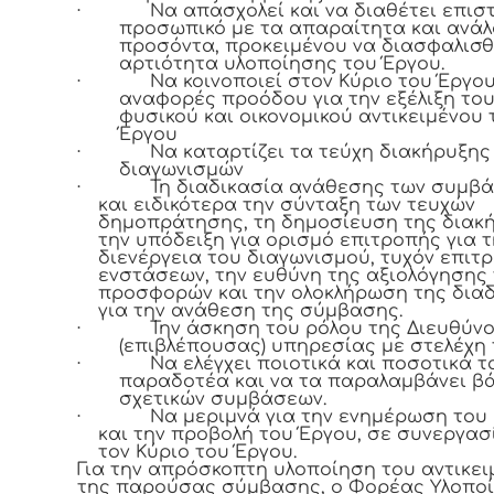
·
Να απασχολεί και να διαθέτει επισ
προσωπικό με τα απαραίτητα και ανά
προσόντα, προκειμένου να διασφαλισθ
αρτιότητα υλοποίησης του Έργου.
·
Να κοινοποιεί στον Κύριο του Έργου
αναφορές προόδου για την εξέλιξη το
φυσικού και οικονομικού αντικειμένου 
Έργου
·
Να καταρτίζει τα τεύχη διακήρυξης
διαγωνισμών
·
Τη διαδικασία ανάθεσης των συμβ
και ειδικότερα την σύνταξη των τευχών
δημοπράτησης, τη δημοσίευση της διακή
την υπόδειξη για ορισμό επιτροπής για τ
διενέργεια του διαγωνισμού, τυχόν επιτ
ενστάσεων, την ευθύνη της αξιολόγησης
προσφορών και την ολοκλήρωση της δια
για την ανάθεση της σύμβασης.
·
Την άσκηση του ρόλου της Διευθύν
(επιβλέπουσας) υπηρεσίας με στελέχη 
·
Να ελέγχει ποιοτικά και ποσοτικά τ
παραδοτέα και να τα παραλαμβάνει βά
σχετικών συμβάσεων.
·
Να μεριμνά για την ενημέρωση του 
και την προβολή του Έργου, σε συνεργασ
τον Κύριο του Έργου.
Για την απρόσκοπτη υλοποίηση του αντικει
της παρούσας σύμβασης, ο Φορέας Υλοποί