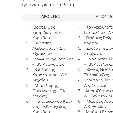
την ανωτέρω πρόσκληση.
ΠΑΡΟΝΤΕΣ
ΑΠΟΝΤΕ
1.
Βορτελίνος
1.
Γιαννακουλόπ
Σπυρίδων – Δ.Κ.
Ναπολέων – Δ.
Κορίνθου
2.
Γκούμας Γεώργ
2.
Βλάσσης
Κόρφου
Αλέξανδρος - Δ.Κ.
3.
Ζούζας Γεώργι
Εξαμιλίων
Στεφανίου
3.
Καλλιμάνης Βασίλης
4.
Καρσιώτης Π
– Τ.Κ. Αγιονορίου
– Τ.Κ. Αγγελοκ
4.
Κουλούκης
5.
Κίννας Νικόλα
Χαράλαμπος – Δ.Κ.
Ξυλοκέριζας
Λεχαίου
6.
Κούτρας Παν
5.
Μπακλώρης
Δ.Κ. Σοφικού
Παναγιώτης – Τ.Κ.
7.
Κυριαζής Ανα
Κλένιας
Δ.Κ. Γαλατακίο
6.
Παπαϊωάννου Κων/
8.
Μαρινός Ανασ
νος – Δ.Κ. Αρχαίας
Δ.Κ. Αθικίων
Κορίνθου
9.
Μπέκου Ελένη 