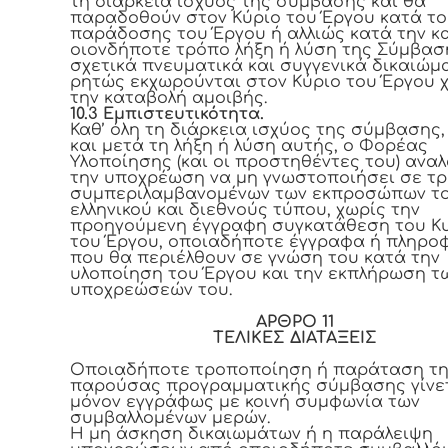
τη διάρκεια ισχύος της σύμβασης και θα
παραδοθούν στον Κύριο του Έργου κατά το
παράδοσης του Έργου ή αλλιώς κατά την κα
οιονδήποτε τρόπο λήξη ή λύση της Σύμβαση
σχετικά πνευματικά και συγγενικά δικαιώμ
ρητώς εκχωρούνται στον Κύριο του Έργου 
την καταβολή αμοιβής.
10.3 Εμπιστευτικότητα.
Καθ’ όλη τη διάρκεια ισχύος της σύμβασης,
και μετά τη λήξη ή λύση αυτής, ο Φορέας
Υλοποίησης (και οι προστηθέντες του) ανα
την υποχρέωση να μη γνωστοποιήσει σε τρ
συμπεριλαμβανομένων των εκπροσώπων τ
ελληνικού και διεθνούς τύπου, χωρίς την
προηγούμενη έγγραφη συγκατάθεση του Κ
του Έργου, οποιαδήποτε έγγραφα ή πληρο
που θα περιέλθουν σε γνώση του κατά την
υλοποίηση του Έργου και την εκπλήρωση τ
υποχρεώσεών του.
ΑΡΘΡΟ 11
ΤΕΛΙΚΕΣ ΔΙΑΤΑΞΕΙΣ
Οποιαδήποτε τροποποίηση ή παράταση τ
παρούσας προγραμματικής σύμβασης γίνε
μόνον εγγράφως με κοινή συμφωνία των
συμβαλλομένων μερών.
Η μη άσκηση δικαιωμάτων ή η παράλειψη