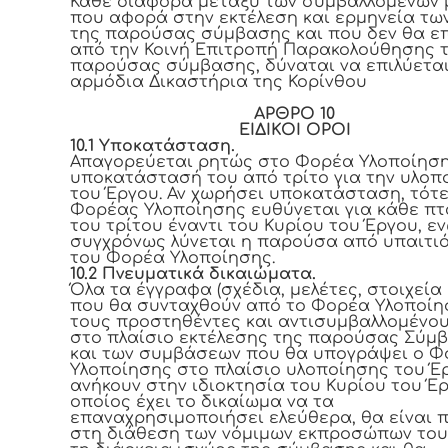
Κάθε διαφορά μεταξύ των συμβαλλομένων
που αφορά στην εκτέλεση και ερμηνεία τω
της παρούσας σύμβασης και που δεν θα επ
από την Κοινή Επιτροπή Παρακολούθησης 
παρούσας σύμβασης, δύναται να επιλύετα
αρμόδια Δικαστήρια της Κορίνθου
ΑΡΘΡΟ 10
ΕΙΔΙΚΟΙ ΟΡΟΙ
10.1 Υποκατάσταση.
Απαγορεύεται ρητώς στο Φορέα Υλοποίηση
υποκατάστασή του από τρίτο για την υλοπ
του Έργου. Αν χωρήσει υποκατάσταση, τότε
Φορέας Υλοποίησης ευθύνεται για κάθε π
του τρίτου έναντι του Κυρίου του Έργου, ε
συγχρόνως λύνεται η παρούσα από υπαιτι
του Φορέα Υλοποίησης.
10.2 Πνευματικά δικαιώματα.
Όλα τα έγγραφα (σχέδια, μελέτες, στοιχεία κ.
που θα συνταχθούν από το Φορέα Υλοποίησ
τους προστηθέντες και αντισυμβαλλομένου
στο πλαίσιο εκτέλεσης της παρούσας Σύμ
και των συμβάσεων που θα υπογράψει ο 
Υλοποίησης στο πλαίσιο υλοποίησης του Έ
ανήκουν στην ιδιοκτησία του Κυρίου του Έρ
οποίος έχει το δικαίωμα να τα
επαναχρησιμοποιήσει ελεύθερα, θα είναι 
στη διάθεση των νόμιμων εκπροσώπων του