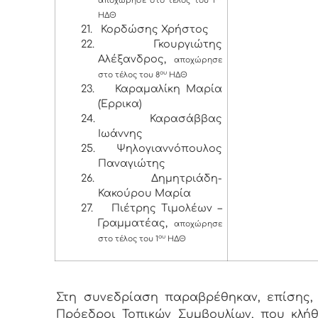
αποχώρησε στο τέλος του 1
ΗΔΘ
21.
Κορδώσης Χρήστος
22.
Γκουργιώτης
Αλέξανδρος,
αποχώρησε
ου
στο τέλος του 8
ΗΔΘ
23.
Καραμαλίκη Μαρία
(Έρρικα)
24.
Καρασάββας
Ιωάννης
25.
Ψηλογιαννόπουλος
Παναγιώτης
26.
Δημητριάδη-
Κακούρου Μαρία
27.
Πιέτρης Τιμολέων –
Γραμματέας,
αποχώρησε
ου
στο τέλος του 1
ΗΔΘ
Στη συνεδρίαση παραβρέθηκαν, επίσης, 
Πρόεδροι Τοπικών Συμβουλίων, που κλή