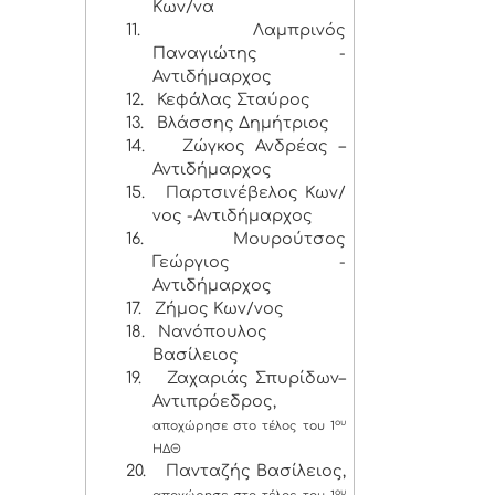
Κων/να
11.
Λαμπρινός
Παναγιώτης -
Αντιδήμαρχος
12.
Κεφάλας Σταύρος
13.
Βλάσσης Δημήτριος
14.
Ζώγκος Ανδρέας –
Αντιδήμαρχος
15.
Παρτσινέβελος Κων/
νος -Αντιδήμαρχος
16.
Μουρούτσος
Γεώργιος -
Αντιδήμαρχος
17.
Ζήμος Κων/νος
18.
Νανόπουλος
Βασίλειος
19.
Ζαχαριάς Σπυρίδων–
Αντιπρόεδρος,
ου
αποχώρησε στο τέλος του 1
ΗΔΘ
20.
Πανταζής Βασίλειος,
ου