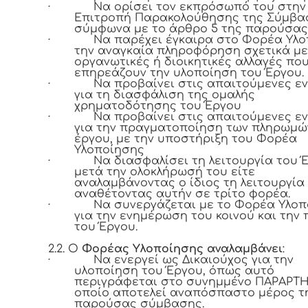
·
Να ορίσει τον εκπρόσωπό του στην
Επιτροπή Παρακολούθησης της Σύμβα
σύμφωνα με το άρθρο 5 της παρούσας
·
Να παρέχει έγκαιρα στο Φορέα Υλ
την αναγκαία πληροφόρηση σχετικά με
οργανωτικές ή διοικητικές αλλαγές πο
επηρεάζουν την υλοποίηση του Έργου.
·
Να προβαίνει στις απαιτούμενες εν
για τη διασφάλιση της ομαλής
χρηματοδότησης του Έργου
·
Να προβαίνει στις απαιτούμενες εν
για την πραγματοποίηση των πληρωμώ
έργου, με την υποστήριξη του Φορέα
Υλοποίησης
·
Να διασφαλίσει τη λειτουργία του 
μετά την ολοκλήρωσή του είτε
αναλαμβάνοντας ο ίδιος τη λειτουργία 
αναθέτοντας αυτήν σε τρίτο φορέα.
·
Να συνεργάζεται με το Φορέα Υλο
για την ενημέρωση του κοινού και την
του Έργου.
2.2. Ο
Φορέας Υλοποίησης αναλαμβάνει
:
·
Να ενεργεί ως Δικαιούχος για την
υλοποίηση του Έργου, όπως αυτό
περιγράφεται στο συνημμένο ΠΑΡΑΡΤΗΜ
οποίο αποτελεί αναπόσπαστο μέρος τ
παρούσας σύμβασης.