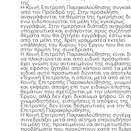
της.
Η Κοινή Επιτροπή Παρακολούθησης συγκαλ
από τον Πρόεδρό της. Στην πρόσκληση
αναγράφονται τα θέματα της ημερήσιας δι
ενώ ειδοποιούνται τα μέλη της εγκαίρως
εγγράφως. Στην ημερήσια διάταξη αναγρά
υποχρεωτικά και εισάγονται προς συζήτηση
θέματα που θα ζητήσει εγγράφως έστω και
από τα μέλη της. Χρέη γραμματέα εκτελεί
υπάλληλος του Κυρίου του Έργου που θα εκ
στην πρώτη της συνεδρίαση.
Η Κοινή Επιτροπή Παρακολούθησης είναι δ
να πλαισιώνεται και από ειδικό προσωπικό
έχει γνώση του αντικειμένου της σύμβασης
και εφόσον ζητηθεί από κάποιο από τα μέλη
ειδικό αυτό προσωπικό δύναται να αποτελε
«Τεχνική Επιτροπή», η οποία, μετά από αίτ
Κοινής Επιτροπής Παρακολούθησης, γνωμο
και εκφέρει άποψη επί των ειδικών επιστη
θεμάτων που σχετίζονται με την υλοποίηση
Έργου, αλλά δεν έχει δικαίωμα ψήφου. Οι σ
γνωμοδοτήσεις, εισηγήσεις ή απόψεις της 
Επιτροπής δεν είναι δεσμευτικές για την Κ
Επιτροπή Παρακολούθησης.
Η Κοινή Επιτροπή Παρακολούθησης συνέρχ
συνεδριάζει μετά από αίτημα οποιουδήπο
τα μέλη της, προκειμένου να αντιμετωπίσει
προβλήματα που προκύπτουν κατά τη διάρ