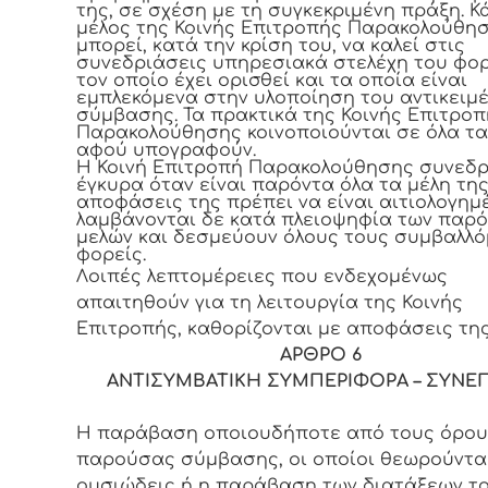
της, σε σχέση με τη συγκεκριμένη πράξη. Κ
μέλος της Κοινής Επιτροπής Παρακολούθη
μπορεί, κατά την κρίση του, να καλεί στις
συνεδριάσεις υπηρεσιακά στελέχη του φο
τον οποίο έχει ορισθεί και τα οποία είναι
εμπλεκόμενα στην υλοποίηση του αντικειμ
σύμβασης. Τα πρακτικά της Κοινής Επιτρο
Παρακολούθησης κοινοποιούνται σε όλα τα
αφού υπογραφούν.
Η Κοινή Επιτροπή Παρακολούθησης συνεδρ
έγκυρα όταν είναι παρόντα όλα τα μέλη της
αποφάσεις της πρέπει να είναι αιτιολογημ
λαμβάνονται δε κατά πλειοψηφία των παρ
μελών και δεσμεύουν όλους τους συμβαλλ
φορείς.
Λοιπές λεπτομέρειες που ενδεχομένως
απαιτηθούν για τη λειτουργία της Κοινής
Επιτροπής, καθορίζονται με αποφάσεις της
ΑΡΘΡΟ 6
ΑΝΤΙΣΥΜΒΑΤΙΚΗ ΣΥΜΠΕΡΙΦΟΡΑ – ΣΥΝΕ
Η παράβαση οποιουδήποτε από τους όρου
παρούσας σύμβασης, οι οποίοι θεωρούνται
ουσιώδεις ή η παράβαση των διατάξεων τ