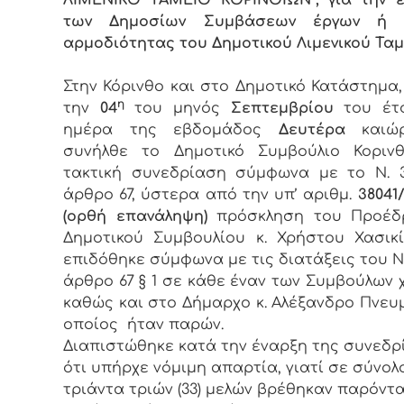
των Δημοσίων Συμβάσεων έργων ή 
αρμοδιότητας του Δημοτικού Λιμενικού Ταμ
Στην Κόρινθο και στο Δημοτικό Κατάστημα
η
την
04
του μηνός
Σεπτεμβρίου
του έτ
ημέρα της εβδομάδος
Δευτέρα
και
συνήλθε το Δημοτικό Συμβούλιο Κορινθ
τακτική συνεδρίαση σύμφωνα με το Ν. 3
άρθρο 67, ύστερα από την υπ’ αριθμ.
38041/
(ορθή επανάληψη)
πρόσκληση του Προέδ
Δημοτικού Συμβουλίου κ. Χρήστου Χασικ
επιδόθηκε σύμφωνα με τις διατάξεις του Ν. 
άρθρο 67 § 1 σε κάθε έναν των Συμβούλων
καθώς και στο Δήμαρχο κ. Αλέξανδρο Πνευμ
οποίος ήταν παρών.
Διαπιστώθηκε κατά την έναρξη της συνεδρ
ότι υπήρχε νόμιμη απαρτία, γιατί σε σύνολ
τριάντα τριών (33) μελών βρέθηκαν παρόντα