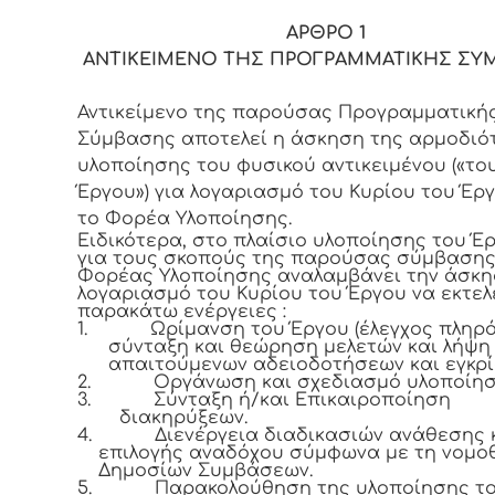
ΑΡΘΡΟ 1
ΑΝΤΙΚΕΙΜΕΝΟ ΤΗΣ ΠΡΟΓΡΑΜΜΑΤΙΚΗΣ ΣΥ
Αντικείμενο της παρούσας Προγραμματική
Σύμβασης αποτελεί η άσκηση της αρμοδιό
υλοποίησης του φυσικού αντικειμένου («το
Έργου») για λογαριασμό του Κυρίου του Έρ
το Φορέα Υλοποίησης.
Ειδικότερα, στο πλαίσιο υλοποίησης του Έρ
για τους σκοπούς της παρούσας σύμβασης
Φορέας Υλοποίησης αναλαμβάνει την άσκη
λογαριασμό του Κυρίου του Έργου να εκτελ
παρακάτω ενέργειες :
1.
Ωρίμανση του Έργου (έλεγχος πληρ
σύνταξη και θεώρηση μελετών και λήψη
απαιτούμενων αδειοδοτήσεων και εγκρί
2.
Οργάνωση και σχεδιασμό υλοποίησ
3.
Σύνταξη ή/και Επικαιροποίηση
διακηρύξεων.
4.
Διενέργεια διαδικασιών ανάθεσης 
επιλογής αναδόχου σύμφωνα με τη νομο
Δημοσίων Συμβάσεων.
5.
Παρακολούθηση της υλοποίησης τ