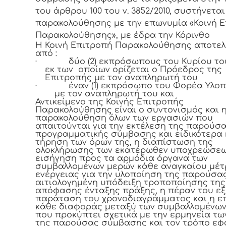
του άρθρου 100 του ν. 3852/2010, συστήνετα
παρακολούθησης με την επωνυμία «Κοινή 
Παρακολούθησης», με έδρα την Κόρινθο
Η Κοινή Επιτροπή Παρακολούθησης αποτελ
από :
·
δύο (2) εκπρόσωπους του Κυρίου το
εκ των οποίων ορίζεται ο Πρόεδρος της
Επιτροπής με τον αναπληρωτή του
·
έναν (1) εκπρόσωπο του Φορέα Υλο
με τον αναπληρωτή του και
Αντικείμενο της Κοινής Επιτροπής
Παρακολούθησης είναι ο συντονισμός και 
παρακολούθηση όλων των εργασιών που
απαιτούνται για την εκτέλεση της παρούσ
προγραμματικής σύμβασης και ειδικότερα 
τήρηση των όρων της, η διαπίστωση της
ολοκλήρωσης των εκατέρωθεν υποχρεώσεω
εισήγηση προς τα αρμόδια όργανα των
συμβαλλομένων μερών κάθε αναγκαίου μέτ
ενέργειας για την υλοποίηση της παρούσας
αιτιολογημένη υπόδειξη τροποποίησης της
απόφασης ένταξης πράξης, η πέραν του ε
παράταση του χρονοδιαγράμματος και η ε
κάθε διαφοράς μεταξύ των συμβαλλομένω
που προκύπτει σχετικά με την ερμηνεία τω
της παρούσας σύμβασης και τον τρόπο ε