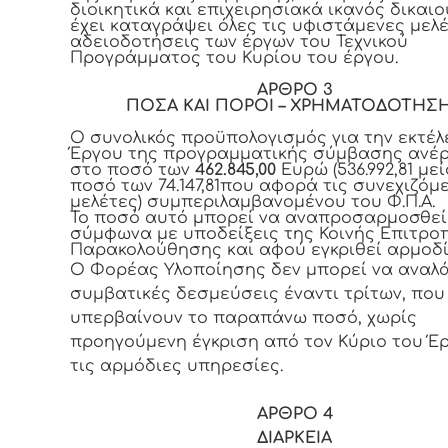
διοικητικά και επιχειρησιακά ικανός δικαι
έχει καταγράψει όλες τις υφιστάμενες μελέ
αδειοδοτήσεις των έργων του Τεχνικού
Προγράμματος του Κυρίου του έργου.
ΑΡΘΡΟ 3
ΠΟΣΑ ΚΑΙ ΠΟΡΟΙ – ΧΡΗΜΑΤΟΔΟΤΗΣ
Ο συνολικός προϋπολογισμός για την εκτέλ
Έργου της προγραμματικής σύμβασης ανέρ
στο ποσό των
462.845,00
Ευρώ (536.992,81 μεί
ποσό των 74.147,81που αφορά τις συνεχιζόμ
μελέτες) συμπεριλαμβανομένου του Φ.Π.Α.
Το ποσό αυτό μπορεί να αναπροσαρμοσθεί
σύμφωνα με υποδείξεις της Κοινής Επιτρο
Παρακολούθησης και αφού εγκριθεί αρμοδί
Ο Φορέας Υλοποίησης δεν μπορεί να αναλ
συμβατικές δεσμεύσεις έναντι τρίτων, που
υπερβαίνουν το παραπάνω ποσό, χωρίς
προηγούμενη έγκριση από τον Κύριο του Έρ
τις αρμόδιες υπηρεσίες.
ΑΡΘΡΟ 4
ΔΙΑΡΚΕΙΑ