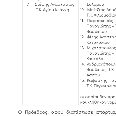
7.
Στέφης Αναστάσιος
Σολομού
– Τ.Κ. Αγίου Ιωάννη
10.
Μπίτζιος Δημή
Τ.Κ. Χιλιομοδίο
11.
Παρασκευάς
Παναγιώτης – Τ
Βασιλείου
12.
Φίλης Αναστάσι
Κατακαλίου
13.
Μιχαλόπουλο
Παναγιώτης – Τ
Κουταλά
14.
Ανδριανόπουλ
Βασίλειος-Τ.Κ.
Άσσου
15.
Καψάσκης Παν
Τ.Κ. Περιγιαλίο
οι οποίοι δεν πρ
και κλήθηκαν νόμι
Ο Πρόεδρος, αφού διαπίστωσε απαρτία,