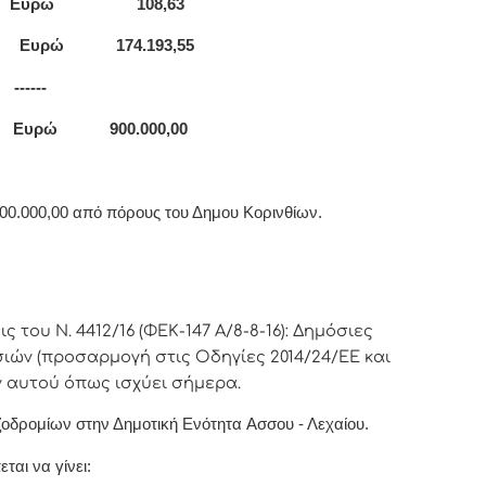
η
Ευρώ 108,63
(β)
Ευρώ 174.193,55
-
 Ευρώ 900.000,00
00.000,00 από πόρους του Δημου Κορινθίων.
εις του
Ν. 4412/16 (ΦΕΚ-147 Α/8-8-16): Δημόσιες
ιών (προσαρμογή στις Οδηγίες 2014/24/ΕΕ και
 αυτού όπως ισχύει σήμερα.
ζοδρομίων στην Δημοτική Ενότητα
A
σσου - Λεχαίου.
ται να γίνει: