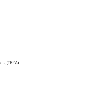
σης (TEΥΔ)