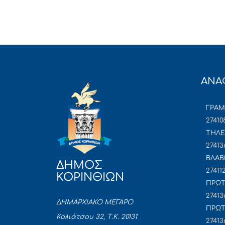
ΑΝΑ
ΓΡΑ
27410
ΤΗΛΕ
27413
ΒΛΑΒ
ΔΗΜΟΣ
27411
ΚΟΡΙΝΘΙΩΝ
ΠΡΩΤ
27413
ΔΗΜΑΡΧΙΑΚΟ ΜΕΓΑΡΟ
ΠΡΩΤ
Κολιάτσου 32, Τ.Κ. 20131
27413