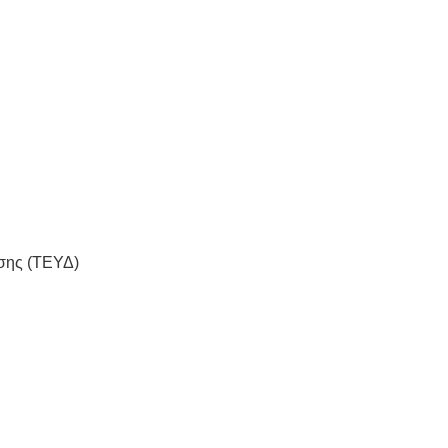
σης (TEΥΔ)