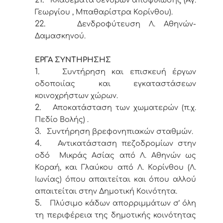
21.
Κλαδέματα δένδρων αποψίλωσης (Αγ.
Γεωργίου , Μπαθαρίστρα Κορίνθου).
22.
Δενδροφύτευση Λ. Αθηνών-
Δαμασκηνού.
ΕΡΓΑ ΣΥΝΤΗΡΗΣΗΣ
1.
Συντήρηση και επισκευή έργων
οδοποιίας και εγκαταστάσεων
κοινοχρήστων χώρων.
2.
Αποκατάσταση των χωματερών (π.χ.
Πεδίο Βολής) .
3.
Συντήρηση βρεφονηπιακών σταθμών.
4.
Αντικατάσταση πεζοδρομίων στην
οδό Μικράς Ασίας από Λ. Αθηνών ως
Κοραή, και Γλαύκου από Λ. Κορίνθου (Λ.
Ιωνίας) όπου απαιτείται και όπου αλλού
απαιτείται στην Δημοτική Κοινότητα.
5.
Πλύσιμο κάδων απορριμμάτων σ’ όλη
τη περιφέρεια της δημοτικής κοινότητας