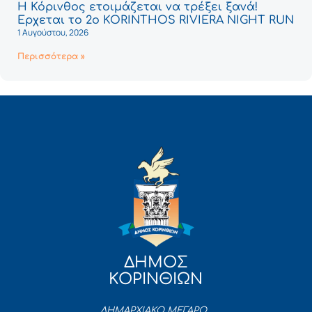
Η Κόρινθος ετοιμάζεται να τρέξει ξανά!
Έρχεται το 2ο KORINTHOS RIVIERA NIGHT RUN
1 Αυγούστου, 2026
Περισσότερα »
ΔΗΜΟΣ
ΚΟΡΙΝΘΙΩΝ
ΔΗΜΑΡΧΙΑΚΟ ΜΕΓΑΡΟ