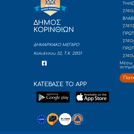
ΤΗΛΕ
27413
ΒΛΑΒ
ΔΗΜΟΣ
27411
ΚΟΡΙΝΘΙΩΝ
ΠΡΩΤ
27413
ΔΗΜΑΡΧΙΑΚΟ ΜΕΓΑΡΟ
ΠΡΩΤ
Κολιάτσου 32, Τ.Κ. 20131
27413
Mέσω 
αιτημ
Πατ
ΚΑΤΕΒΑΣΕ ΤΟ APP