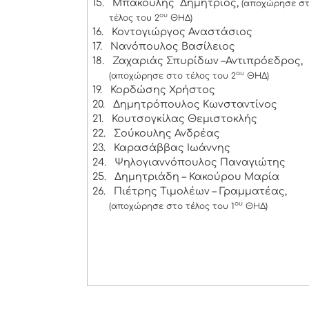
15.
Μπάκουλης Δημήτριος,
(αποχώρησε σ
ου
τέλος του 2
ΘΗΔ)
16.
Κοντογιώργος Αναστάσιος
17.
Νανόπουλος Βασίλειος
18.
Ζαχαριάς Σπυρίδων –Αντιπρόεδρος,
ου
(αποχώρησε στο τέλος του 2
ΘΗΔ)
19.
Κορδώσης Χρήστος
20.
Δημητρόπουλος Κωνσταντίνος
21.
Κουτσογκίλας Θεμιστοκλής
22.
Σούκουλης Ανδρέας
23.
Καρασάββας Ιωάννης
24.
Ψηλογιαννόπουλος Παναγιώτης
25.
Δημητριάδη – Κακούρου Μαρία
26.
Πιέτρης Τιμολέων – Γραμματέας,
ου
(αποχώρησε στο τέλος του 1
ΘΗΔ)