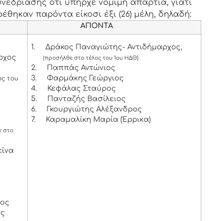
νεδρίασης ότι υπήρχε νόμιμη απαρτία, γιατί
έθηκαν παρόντα είκοσι έξι (26) μέλη, δηλαδή:
ΑΠΟΝΤΑ
1.
Δράκος Παναγιώτης- Αντιδήμαρχος,
ρχος
(προσήλθε στο τέλος του 1ου ΗΔΘ)
2.
Παππάς Αντώνιος
3.
Φαρμάκης Γεώργιος
ος του
4.
Κεφάλας Σταύρος
5.
Πανταζής Βασίλειος
6.
Γκουργιώτης Αλέξανδρος
7.
Καραμαλίκη Μαρία (Έρρικα)
 στο
τίνα
χος
ος