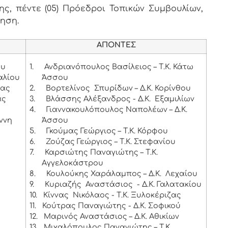
, πέντε (05) Πρόεδροι Τοπικών Συμβουλίων,
ληση.
ΑΠΟΝΤΕΣ
ου
1.
Ανδριανόπουλος Βασίλειος – Τ.Κ. Κάτω
αλίου
Άσσου
ιας
2.
Βορτελίνος Σπυρίδων – Δ.Κ. Κορίνθου
ας
3.
Βλάσσης Αλέξανδρος - Δ.Κ. Εξαμιλίων
4.
Γιαννακουλόπουλος Ναπολέων – Δ.Κ.
ννη
Άσσου
5.
Γκούμας Γεώργιος – Τ.Κ. Κόρφου
6.
Ζούζας Γεώργιος – Τ.Κ. Στεφανίου
7.
Καρσιώτης Παναγιώτης – Τ.Κ.
Αγγελοκάστρου
8.
Κουλούκης Χαράλαμπος – Δ.Κ. Λεχαίου
9.
Κυριαζής Αναστάσιος - Δ.Κ. Γαλατακίου
10.
Κίννας Νικόλαος - Τ.Κ. Ξυλοκέριζας
11.
Κούτρας Παναγιώτης - Δ.Κ. Σοφικού
12.
Μαρινός Αναστάσιος – Δ.Κ. Αθικίων
13.
Μιχαλόπουλος Παναγιώτης – Τ.Κ.