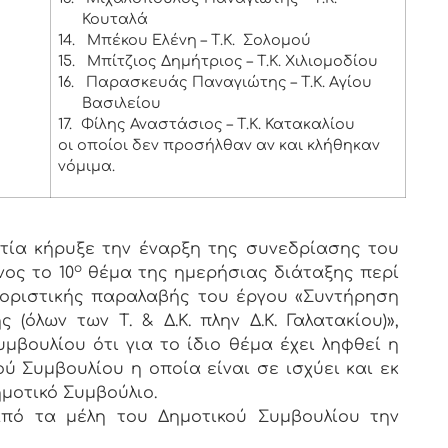
Κουταλά
14.
Μπέκου Ελένη – Τ.Κ. Σολομού
15.
Μπίτζιος Δημήτριος – Τ.Κ. Χιλιομοδίου
16.
Παρασκευάς Παναγιώτης – Τ.Κ. Αγίου
Βασιλείου
17.
Φίλης Αναστάσιος – Τ.Κ. Κατακαλίου
οι οποίοι δεν προσήλθαν αν και κλήθηκαν
νόμιμα.
ία κήρυξε την έναρξη της συνεδρίασης του
ο
ος το 10
θέμα της ημερήσιας διάταξης περί
οριστικής παραλαβής του έργου «Συντήρηση
(όλων των Τ. & Δ.Κ. πλην Δ.Κ. Γαλατακίου)»,
μβουλίου ότι για το ίδιο θέμα έχει ληφθεί η
ού Συμβουλίου η οποία είναι σε ισχύει και εκ
μοτικό Συμβούλιο.
πό τα μέλη του Δημοτικού Συμβουλίου την