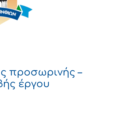
ς προσωρινής –
βής έργου