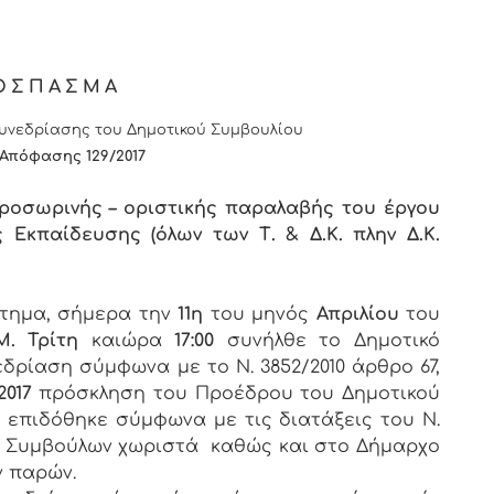
ΟΣΠΑΣΜΑ
νεδρίασης του Δημοτικού Συμβουλίου
 Απόφασης 1
2
9/2017
προσωρινής – οριστικής παραλαβής του έργου
Εκπαίδευσης (όλων των Τ. & Δ.Κ. πλην Δ.Κ.
στημα, σήμερα την
11η
του μηνός
Απριλίου
του
Μ. Τρίτη
καιώρα
17:00
συνήλθε το Δημοτικό
εδρίαση σύμφωνα με το Ν. 3852/2010 άρθρο 67,
2017
πρόσκληση του Προέδρου του Δημοτικού
υ επιδόθηκε σύμφωνα με τις διατάξεις του Ν.
των Συμβούλων χωριστά καθώς και στο Δήμαρχο
ν παρών.