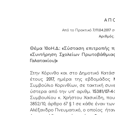
ΑΠ
Από το Πρακτικό
7/11.04.2017
συ
Αριθμός
Θέμα 10
o
Η.Δ.: «Σύσταση επιτροπής 
«Συντήρηση Σχολείων Πρωτοβάθμιας 
Γαλατακίου)»
Στην Κόρινθο και στο Δημοτικό Κατά
έτους
2017,
ημέρα της εβδομάδος
Συμβούλιο Κορινθίων, σε τακτική συν
ύστερα από την υπ’ αριθμ.
15381/07-4-
Συμβουλίου κ. Χρήστου Χασικίδη, πο
3852/10, άρθρο 67 § 1 σε κάθε έναν 
Αλέξανδρο Πνευματικό, ο οποίος ήτα