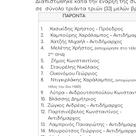
Διαπιστώθηκε κατά την έναρξη της συ
σε σύνολο τριάντα τριών (33) μελών βρ
ΠΑΡΟΝΤΑ
1.
Χασικίδης Χρήστος - Πρόεδρος
2.
Καμπούρης Χαράλαμπος – Αντιδήμα
3.
Χατζής Μιχαήλ – Αντιδήμαρχος
4.
Μελέτης Χρήστος,
(αποχώρησε στο τέλ
ου
2
ΘΗΔ)
5.
Ζήμος Κωνσταντίνος
6.
Σταυρέλης Νικόλαος
7.
Οικονόμου Γεώργιος
8.
Ντιγκιρλάκης Χαράλαμπος,
(αποχώρησε
τέλος του 2ου ΗΔΘ)
9.
Λύτρα – Ανδρουτσοπούλου Κωνσταν
10.
Βλάσσης Δημήτριος
11.
Ζώγκος Ανδρέας – Αντιδήμαρχος
12.
Παρτσινέβελος Κωνσταντίνος -
Αντιδήμαρχος
13.
Λαμπρινός Παναγιώτης - Αντιδήμαρ
14.
Μουρούτσος Γεώργιος – Αντιδήμαρχ