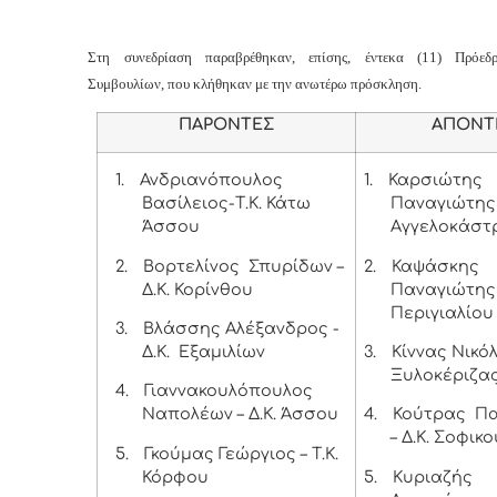
Στη συνεδρίαση παραβρέθηκαν, επίσης, έντεκα (11) Πρόεδ
Συμβουλίων, που κλήθηκαν με την ανωτέρω πρόσκληση.
ΠΑΡΟΝΤΕΣ
ΑΠΟΝΤ
1.
Ανδριανόπουλος
1.
Καρσιώτης
Βασίλειος-Τ.Κ. Κάτω
Παναγιώτης –
Άσσου
Αγγελοκάστ
2.
Βορτελίνος Σπυρίδων –
2.
Καψάσκης
Δ.Κ. Κορίνθου
Παναγιώτης –
Περιγιαλίου
3.
Βλάσσης Αλέξανδρος -
Δ.Κ. Εξαμιλίων
3.
Κίννας Νικόλ
Ξυλοκέριζα
4.
Γιαννακουλόπουλος
Ναπολέων – Δ.Κ. Άσσου
4.
Κούτρας Πα
– Δ.Κ. Σοφικο
5.
Γκούμας Γεώργιος – Τ.Κ.
Κόρφου
5.
Κυριαζής