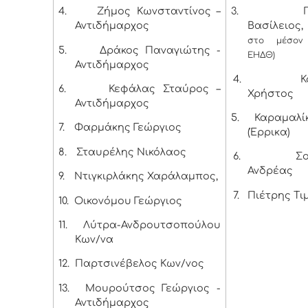
4.
Ζήμος Κωνσταντίνος –
3.
Αντιδήμαρχος
Βασίλειος, 
στο μέσον
5.
Δράκος Παναγιώτης -
ΕΗΔΘ)
Αντιδήμαρχος
4.
Κ
6.
Κεφάλας Σταύρος –
Χρήστος
Αντιδήμαρχος
5.
Καραμαλί
7.
Φαρμάκης Γεώργιος
(Έρρικα)
8.
Σταυρέλης Νικόλαος
6.
Σ
Ανδρέας
9.
Ντιγκιρλάκης Χαράλαμπος,
7.
Πιέτρης Τι
10.
Οικονόμου Γεώργιος
11.
Λύτρα-Ανδρουτσοπούλου
Κων/να
12.
Παρτσινέβελος Κων/νος
13.
Μουρούτσος Γεώργιος -
Αντιδήμαρχος