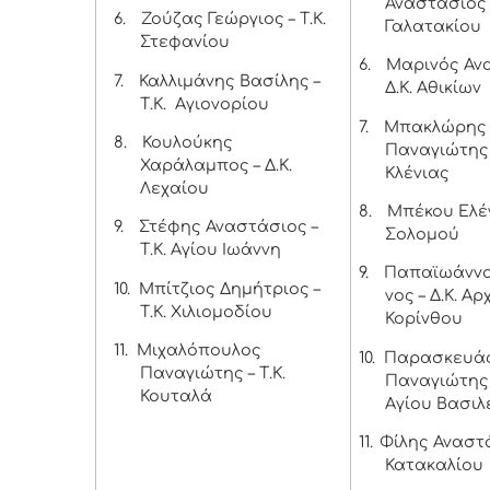
Αναστάσιος -
6.
Ζούζας Γεώργιος – Τ.Κ.
Γαλατακίου
Στεφανίου
6.
Μαρινός Αν
7.
Καλλιμάνης Βασίλης –
Δ.Κ. Αθικίων
Τ.Κ. Αγιονορίου
7.
Μπακλώρης
8.
Κουλούκης
Παναγιώτης –
Χαράλαμπος – Δ.Κ.
Κλένιας
Λεχαίου
8.
Μπέκου Ελέν
9.
Στέφης Αναστάσιος –
Σολομού
Τ.Κ. Αγίου Ιωάννη
9.
Παπαϊωάννο
10.
Μπίτζιος Δημήτριος –
νος – Δ.Κ. Α
Τ.Κ. Χιλιομοδίου
Κορίνθου
11.
Μιχαλόπουλος
10.
Παρασκευά
Παναγιώτης – Τ.Κ.
Παναγιώτης –
Κουταλά
Αγίου Βασιλ
11.
Φίλης Αναστά
Κατακαλίου