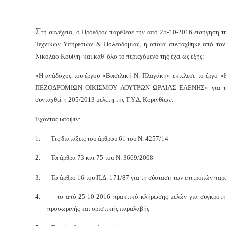
Σ
τη συνέχεια, ο Πρόεδρος παρέθεσε την από 25-10-2016 εισήγηση τ
Τεχνικών Υπηρεσιών & Πολεοδομίας, η οποία συντάχθηκε από τον
Νικόλαο Κουίνη και καθ’ όλο το περιεχόμενό της έχει ως εξής:
«Η ανάδοχος του έργου «Βασιλική Ν. Πλαγάκη» εκτέλεσε το έργ
ΠΕΖΟΔΡΟΜΙΩΝ ΟΙΚΙΣΜΟΥ ΛΟΥΤΡΩΝ ΩΡΑΙΑΣ ΕΛΕΝΗΣ» για το 
συνταχθεί η 205/2013 μελέτη της Τ.Υ.Δ. Κορινθίων.
Έχοντας υπόψιν:
1.
Τις διατάξεις του άρθρου 61 του Ν. 4257/14
2.
Τα άρθρα 73 και 75 του Ν. 3669/2008
3.
Το άρθρο 16 του Π.Δ. 171/87 για τη σύσταση των επιτροπών παρ
4.
το από 25-10-2016 πρακτικό κλήρωσης μελών για συγκρότη
προσωρινής και οριστικής παραλαβής