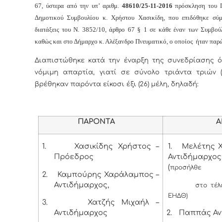
67, ύστερα από την υπ’ αριθμ.
48610/25-11-2016
πρόσκληση του Π
Δημοτικού Συμβουλίου κ. Χρήστου Χασικίδη, που επιδόθηκε σύ
διατάξεις του Ν. 3852/10, άρθρο 67 § 1 σε κάθε έναν των Συμβο
καθώς και στο Δήμαρχο κ. Αλέξανδρο Πνευματικό, ο οποίος ήταν παρ
Διαπιστώθηκε κατά την έναρξη της συνεδρίασης ό
νόμιμη απαρτία, γιατί σε σύνολο τριάντα τριών (
βρέθηκαν παρόντα είκοσι έξι (26) μέλη, δηλαδή:
ΠΑΡΟΝΤΑ
ΑΠΟΝ
1.
Χασικίδης Χρήστος –
1.
Μελέτης Χ
Πρόεδρος
Αντιδήμαρχος
(
προσήλθε
2.
Καμπούρης Χαράλαμπος –
Αντιδήμαρχος,
στο τέλ
ΕΗΔΘ)
3.
Χατζής Μιχαήλ –
Αντιδήμαρχος
2.
Παππάς Αν