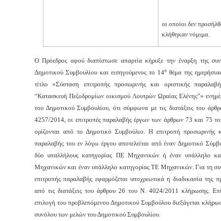
οι οποίοι δεν προσήλθ
κλήθηκαν νόμιμα.
Ο Πρόεδρος αφού διαπίστωσε απαρτία κήρυξε την έναρξη της συν
ο
Δημοτικού Συμβουλίου και εισηγούμενος το 14
θέμα της ημερήσιας
τίτλο «Σύσταση επιτροπής προσωρινής και οριστικής παραλαβή
“Κατασκευή Πεζοδρομίων οικισμού Λουτρών Ωραίας Ελένης”»
ενημέ
του Δημοτικού Συμβουλίου, ότι σύμφωνα με τις διατάξεις του άρθρ
4257/2014, οι επιτροπές παραλαβής έργων των άρθρων 73 και 75 το
ορίζονται από το Δημοτικό Συμβούλιο. Η επιτροπή προσωρινής κ
παραλαβής του εν λόγω έργου αποτελείται από έναν Δημοτικό Σύμβ
δύο υπαλλήλους κατηγορίας ΠΕ Μηχανικών ή έναν υπάλληλο κα
Μηχανικών και έναν υπάλληλο κατηγορίας ΤΕ Μηχανικών. Για τη συ
επιτροπής παραλαβής εφαρμόζεται υποχρεωτικά η διαδικασία της π
από τις διατάξεις του άρθρου 26 του Ν. 4024/2011 κλήρωσης. Επί
επιλογή του προβλεπόμενου Δημοτικού Συμβούλου διεξάγεται κλήρωσ
συνόλου των μελών του Δημοτικού Συμβουλίου.