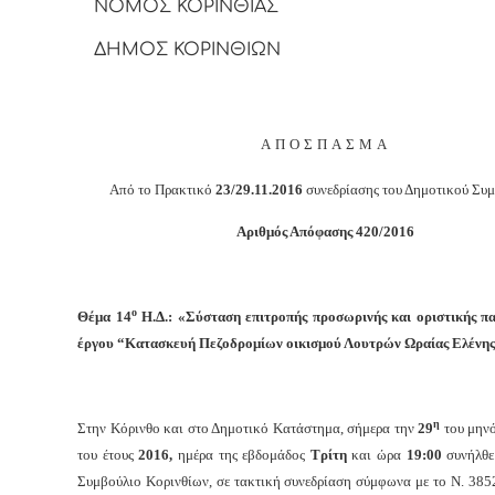
ΝΟΜΟΣ ΚΟΡΙΝΘΙΑΣ
ΔΗΜΟΣ ΚΟΡΙΝΘΙΩΝ
ΑΠΟΣΠΑΣΜΑ
Από το Πρακτικό
23/29.11.2016
συνεδρίασης του Δημοτικού Συ
Αριθμός Απόφασης 420/2016
ο
Θέμα 14
Η.Δ.: «Σύσταση επιτροπής προσωρινής και οριστικής π
έργου “Κατασκευή Πεζοδρομίων οικισμού Λουτρών Ωραίας Ελένης
η
Στην Κόρινθο και στο Δημοτικό Κατάστημα, σήμερα την
29
του μην
του έτους
2016,
ημέρα της εβδομάδος
Τρίτη
και
ώρα
19:00
συνήλθε
Συμβούλιο Κορινθίων, σε τακτική συνεδρίαση σύμφωνα με το Ν. 385