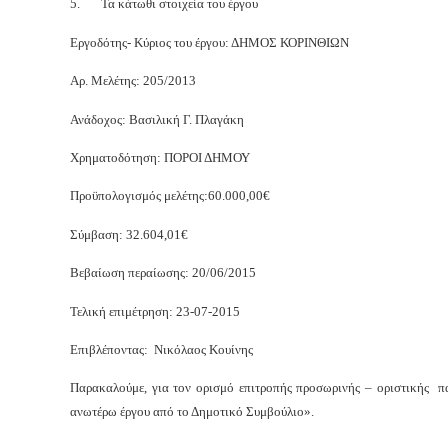
5.
Τα κάτωθι στοιχεία του έργου
Εργοδότης- Κύριος του έργου: ΔΗΜΟΣ ΚΟΡΙΝΘΙΩΝ
Αρ. Μελέτης: 205/2013
Ανάδοχος: Βασιλική Γ. Πλαγάκη
Χρηματοδότηση: ΠΟΡΟΙ ΔΗΜΟΥ
Προϋπολογισμός μελέτης:60.000,00€
Σύμβαση: 32.604,01€
Βεβαίωση περαίωσης: 20/06/2015
Τελική επιμέτρηση: 23-07-2015
Επιβλέποντας: Νικόλαος Κουίνης
Παρακαλούμε,
για τον ορισμό επιτροπής προσωρινής – οριστικής π
ανωτέρω έργου από το Δημοτικό Συμβούλιο».