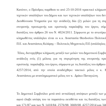
Κατόπιν, ο Πρόεδρος παρέθεσε το από 25-10-2016 πρακτικό κλήρωση
τεχνικών υπαλλήλων του Δήμου και των τεχνικών υπαλλήλων που δεν
Διευθύνουσα Υπηρεσία για την ανάδειξη δύο (2) μελών για τη συ
επιτροπής προσωρινής και οριστικής παραλαβής του έργου, σύ
διατάξεις του άρθρου 26 του Ν. 4024/2011. Σύμφωνα με το ανωτέρω
κληρωθέντες υπάλληλοι είναι οι κ.κ. Αναστασία Θεοδοσίου Πολιτικ
Π.Ε. και Αναστάσιος Κελάρης – Πολιτικός Μηχανικός Π.Ε (υπάλληλος
Τέλος, διενεργήθηκε κλήρωση μεταξύ των μελών του Δημοτικού Συμβο
ανάδειξη ενός (1) μέλους για τη συγκρότηση της επιτροπής πρ
οριστικής παραλαβής του έργου, σύμφωνα με τις διατάξεις του άρθρου 
4257/2014, από την οποία αναδείχθηκε τακτικό μέλος ο κ. Κ
Αναστάσιος με αναπληρωματικό μέλος τον κ. Δράκο Παναγιώτη.
Το Δημοτικό Συμβούλιο μετά από ανταλλαγή απόψεων μεταξύ των μ
αφού έλαβε υπόψη του τα παραπάνω εκτεθέντα και τις διατάξεις τω
και 171/87 και των Ν. 1418/84, 2576/98, 3669/08, 4257/2014 και 3