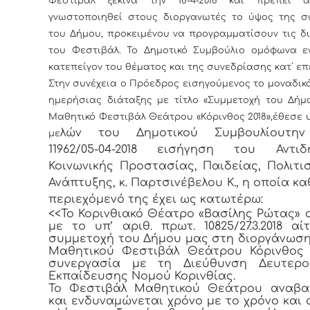
Φεστιβάλ ξεκινά την 18-4-2018 και πρέπει 
γνωστοποιηθεί στους διοργανωτές το ύψος της σ
του Δήμου, προκειμένου να προγραμματίσουν τις δ
του Φεστιβάλ. Το Δημοτικό Συμβούλιο ομόφωνα εν
κατεπείγον του θέματος και της συνεδρίασης κατ΄ ε
Στην συνέχεια ο Πρόεδρος εισηγούμενος το μοναδικ
ημερήσιας διάταξης με τίτλο «Συμμετοχή του Δήμ
Μαθητικό Φεστιβάλ Θεάτρου «Κόρινθος 2018»,έθεσε
λών του Δημοτικού Συμβουλίουτην
με
11962/05-04-2018 εισήγηση του Αντιδ
Κοινωνικής Προστασίας, Παιδείας, Πολιτι
Ανάπτυξης, κ. Παρτσινέβελου Κ., η οποία κα
περιεχόμενό της έχει ως κατωτέρω:
<<Το Κορινθιακό Θέατρο «Βασίλης Ρώτας» 
με το υπ’ αριθ. πρωτ. 10825/27.3.2018 αί
συμμετοχή του Δήμου μας στη διοργάνωση 
Μαθητικού Φεστιβάλ Θεάτρου Κόρινθος 
συνεργασία με τη Διεύθυνση Δευτερο
Εκπαίδευσης Νομού Κορινθίας.
Το Φεστιβάλ Μαθητικού Θεάτρου αναβαθ
και ενδυναμώνεται χρόνο με το χρόνο και 