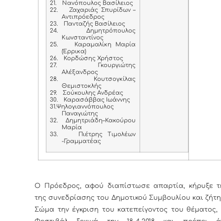
21.
Νανόπουλος Βασίλειος
22.
Ζαχαριάς Σπυρίδων –
Αντιπρόεδρος
23.
Πανταζής Βασίλειος
24.
Δημητρόπουλος
Κωνσταντίνος
25.
Καραμαλίκη Μαρία
(Έρρικα)
26.
Κορδώσης Χρήστος
27.
Γκουργιώτης
Αλέξανδρος
28.
Κουτσογκίλας
Θεμιστοκλής
29.
Σούκουλης Ανδρέας
30.
Καρασάββας Ιωάννης
31.Ψηλογιαννόπουλος
Παναγιώτης
32.
Δημητριάδη–Κακούρου
Μαρία
33.
Πιέτρης Τιμολέων
-Γραμματέας
Ο Πρόεδρος, αφού διαπίστωσε απαρτία, κήρυξε τ
της συνεδρίασης του Δημοτικού Συμβουλίου και ζήτ
Σώμα την έγκριση του κατεπείγοντος του θέματος,