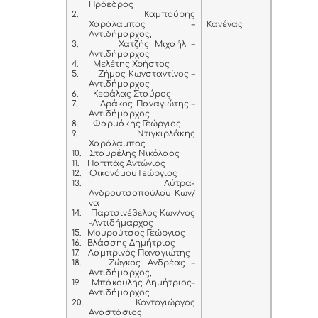
Πρόεδρος
2.
Καμπούρης
Χαράλαμπος –
Κανένας
Αντιδήμαρχος,
3.
Χατζής Μιχαήλ –
Αντιδήμαρχος
4.
Μελέτης Χρήστος
5.
Ζήμος Κωνσταντίνος –
Αντιδήμαρχος
6.
Κεφάλας Σταύρος
7.
Δράκος Παναγιώτης –
Αντιδήμαρχος
8.
Φαρμάκης Γεώργιος
9.
Ντιγκιρλάκης
Χαράλαμπος
10.
Σταυρέλης Νικόλαος
11.
Παππάς Αντώνιος
12.
Οικονόμου Γεώργιος
13.
Λύτρα-
Ανδρουτσοπούλου Κων/
να
14.
Παρτσινέβελος Κων/νος
-Αντιδήμαρχος
15.
Μουρούτσος Γεώργιος
16.
Βλάσσης Δημήτριος
17.
Λαμπρινός Παναγιώτης
18.
Ζώγκος Ανδρέας –
Αντιδήμαρχος,
19.
Μπάκουλης Δημήτριος–
Αντιδήμαρχος
20.
Κοντογιώργος
Αναστάσιος