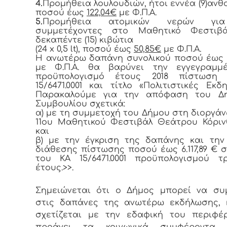
4.
Προμήθεια λουλουδιών, ήτοι εννέα (9)ανθ
ποσού έως
122,04€
με Φ.Π.Α.
5.
Προμήθεια ατομικών νερών γι
συμμετέχοντες στο Μαθητικό Φεστιβά
δεκαπέντε (15) κιβώτια
(24 x 0,5 lt), ποσού έως
50,85€
με Φ.Π.Α.
Η ανωτέρω δαπάνη συνολικού ποσού έως
με Φ.Π.Α. θα βαρύνει την εγγεγραμμ
προϋπολογισμό έτους 2018 πίστωση 
15/6471.0001 και τίτλο «Πολιτιστικές Εκδη
Παρακαλούμε για την απόφαση του Δη
Συμβουλίου σχετικά:
α) με τη συμμετοχή του Δήμου στη διοργά
11ου Μαθητικού Φεστιβάλ Θεάτρου Κόριν
και
β) με την έγκριση της δαπάνης και τη
διάθεσης πίστωσης ποσού έως 6.117,89 € 
του ΚΑ 15/6471.0001 προϋπολογισμού τ
έτους.>>.
Σημειώνεται ότι ο Δήμος μπορεί να συ
στις δαπάνες της ανωτέρω εκδήλωσης, 
σχετίζεται με την εδαφική του περιφέ
προάγει τα κοινωνικά συμφέροντα