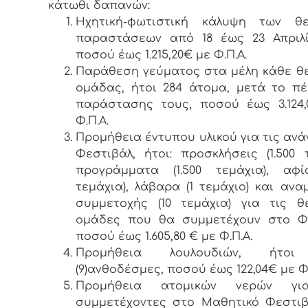
κάτωθι δαπανών:
Ηχητική-φωτιστική κάλυψη των θε
παραστάσεων από 18 έως 23 Απριλίο
ποσού έως 1.215,20€ με Φ.Π.Α.
Παράθεση γεύματος στα μέλη κάθε θ
ομάδας, ήτοι 284 άτομα, μετά το π
παράστασης τους, ποσού έως 3.124,
Φ.Π.Α.
Προμήθεια έντυπου υλικού για τις ανά
Φεστιβάλ, ήτοι: προσκλήσεις (1.500 τ
προγράμματα (1.500 τεμάχια), αφί
τεμάχια), λάβαρα (1 τεμάχιο) και ανα
συμμετοχής (10 τεμάχια) για τις θ
ομάδες που θα συμμετέχουν στο Φε
ποσού έως 1.605,80 € με Φ.Π.Α.
Προμήθεια λουλουδιών, ήτοι
(9)ανθοδέσμες, ποσού έως 122,04€ με Φ.
Προμήθεια ατομικών νερών γι
συμμετέχοντες στο Μαθητικό Φεστιβ