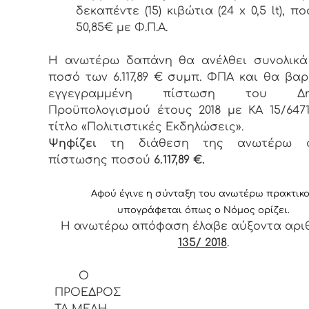
δεκαπέντε (15) κιβώτια (24 x 0,5 lt), 
50,85€ με Φ.Π.Α.
Η ανωτέρω δαπάνη θα ανέλθει συνολικά
ποσό των 6.117,89 € συμπ. ΦΠΑ και θα βαρ
εγγεγραμμένη πίστωση του Δημ
Προϋπολογισμού έτους 2018 με ΚΑ 15/6471.
τίτλο «Πολιτιστικές Εκδηλώσεις».
Ψηφίζει
τη διάθεση της ανωτέρω σχ
πίστωσης ποσού
6.117,89 €.
Αφ
ού έγινε η σύνταξη του ανωτέρω πρακτικ
υπογράφεται όπως ο Νόμος ορίζει.
Η ανωτέρω απόφαση έλαβε αύξοντα αρ
135/ 2018
.
Ο
ΠΡΟΕΔ
ΤΑ ΜΕΛΗ