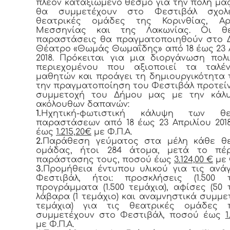
πλέον καταξιωμένο θεσμό για την πόλη μας
θα συμμετέχουν στο Φεστιβάλ σχολ
θεατρικές ομάδες της Κορινθίας, Αργ
Μεσσηνίας και της Λακωνίας. Οι θε
παραστάσεις θα πραγματοποιηθούν στο 
Θέατρο «Θωμάς Θωμαΐδης» από 18 έως 23 
2018. Πρόκειται για μια διοργάνωση πολι
περιεχομένου που αξιοποιεί τα ταλέ
μαθητών και προάγει τη δημιουργικότητα τ
την πραγματοποίηση του Φεστιβάλ προτεί
συμμετοχή του Δήμου μας με την κάλ
ακόλουθων δαπανών:
1.
Ηχητική-φωτιστική κάλυψη των θε
παραστάσεων από 18 έως 23 Απριλίου 201
έως
1.215,20€
με Φ.Π.Α.
2.
Παράθεση γεύματος στα μέλη κάθε θε
ομάδας, ήτοι 284 άτομα, μετά το πέ
παράστασης τους, ποσού έως
3.124,00 €
με 
3.
Προμήθεια έντυπου υλικού για τις ανά
Φεστιβάλ, ήτοι: προσκλήσεις (1.500 τ
προγράμματα (1.500 τεμάχια), αφίσες (50 τ
λάβαρα (1 τεμάχιο) και αναμνηστικά συμμετ
τεμάχια) για τις θεατρικές ομάδες
συμμετέχουν στο Φεστιβάλ, ποσού έως
1
με Φ.Π.Α.