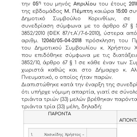
η
την
05
του μηνός
Απριλίου
του έτους
201
της εβδομάδος
Μ. Πέμπτη
καιώρα
15:00
συν
Δημοτικό Συμβούλιο Κορινθίων, σ
συνεδρίαση σύμφωνα με το άρθρο 67 § 
3852/2010 (ΦΕΚ 87/τ.Α΄/7-6-2010), ύστερα απ
αριθμ.
12060
/05-04-2
018
πρόσκληση του Π
του Δημοτικού Συμβουλίου κ. Χρήστου Χ
που επιδόθηκε σύμφωνα με τις διατάξει
3852/10, άρθρο 67 § 1 σε κάθε έναν των Σ
χωριστά καθώς και στο Δήμαρχο κ. Αλ
Πνευματικό, ο οποίος ήταν παρών.
Διαπιστώθηκε κατά την έναρξη της συνεδρ
ότι υπήρχε νόμιμη απαρτία, γιατί σε σύνολ
τριάντα τριών (33) μελών βρέθηκαν παρόντ
τριάντα τρία (33) μέλη, δηλαδή:
ΠΑΡΟΝΤΑ
ΑΠΟΝΤ
1.
Χασικίδης Χρήστος –